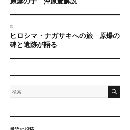
原爆の子 沖原豊解説
前
の
ナ
投
ビ
稿:
次
ゲ
ヒロシマ・ナガサキへの旅 原爆の
次
の
碑と遺跡が語る
ー
投
シ
稿:
ョ
ン
検
検
索
索:
最近の投稿