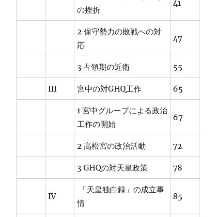
41
の挫折
2 保守勢力の敗戦への対
47
応
3 占領期の近衛
55
III
宮中の対GHQ工作
65
1 宮中グループによる政治
67
工作の開始
2 高松宮の政治活動
72
3 GHQの対天皇政策
78
「天皇独白録」の成立事
IV
85
情