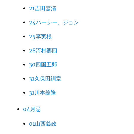
21吉田嘉清
24ハーシー、ジョン
25李実根
28河村郷四
30四国五郎
31久保田訓章
31川本義隆
04月忌
01山西義政