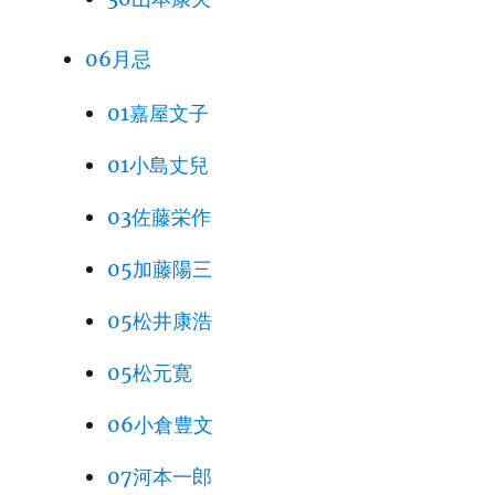
06月忌
01嘉屋文子
01小島丈兒
03佐藤栄作
05加藤陽三
05松井康浩
05松元寛
06小倉豊文
07河本一郎