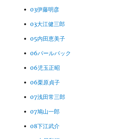
03伊藤明彦
03大江健三郎
05内田恵美子
06パールバック
06児玉正昭
06栗原貞子
07浅田常三郎
07鳩山一郎
08下江武介