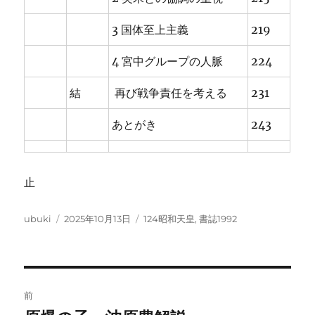
3 国体至上主義
219
4 宮中グループの人脈
224
結
再び戦争責任を考える
231
あとがき
243
止
投
投
カ
ubuki
2025年10月13日
124昭和天皇
,
書誌1992
稿
稿
テ
者
日:
ゴ
リ
ー
投
前
稿