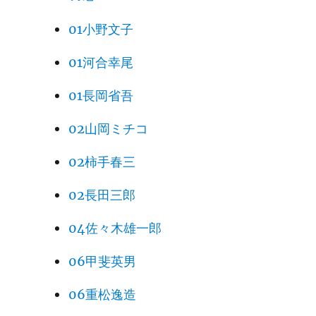
01小野文子
01河合幸尾
01長岡省吾
02山岡ミチコ
02柿手春三
02長田三郎
04佐々木雄一郎
06甲斐英男
06重松逸造