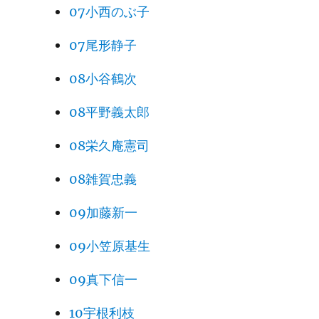
07小西のぶ子
07尾形静子
08小谷鶴次
08平野義太郎
08栄久庵憲司
08雑賀忠義
09加藤新一
09小笠原基生
09真下信一
10宇根利枝