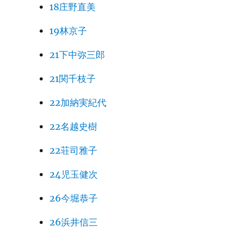
18庄野直美
19林京子
21下中弥三郎
21関千枝子
22加納実紀代
22名越史樹
22荘司雅子
24児玉健次
26今堀恭子
26浜井信三