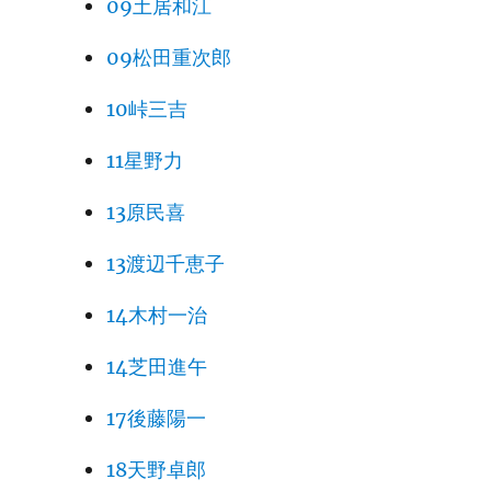
09土居和江
09松田重次郎
10峠三吉
11星野力
13原民喜
13渡辺千恵子
14木村一治
14芝田進午
17後藤陽一
18天野卓郎