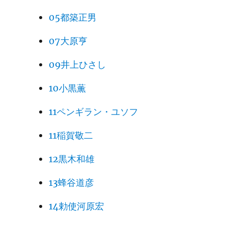
05都築正男
07大原亨
09井上ひさし
10小黒薫
11ペンギラン・ユソフ
11稲賀敬二
12黒木和雄
13蜂谷道彦
14勅使河原宏