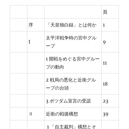
頁
序
「天皇独白録」とは何か
1
太平洋戦争時の宮中グル
I
9
ープ
1 開戦をめぐる宮中グルー
11
プの動向
2 戦局の悪化と近衛グル
18
ープの台頭
3 ポツダム宣言の受諾
23
Ⅱ
近衛の戦後構想
39
1 「自主裁判」構想とそ