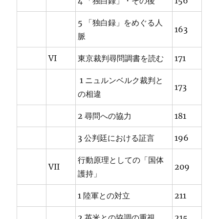
4 「独白録」・その後
156
5 「独白録」をめぐる人
163
脈
VI
東京裁判尋問調書を読む
171
1 ニュルンベルク裁判と
173
の相違
2 尋問への協力
181
3 公判廷における証言
196
行動原理としての「国体
VII
209
護持」
1 陸軍との対立
211
2 英米との協調の重視
215