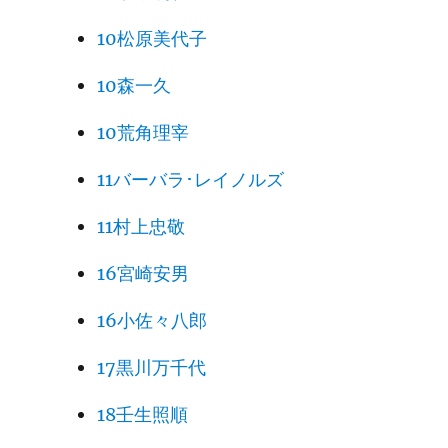
10松原美代子
10森一久
10荒角理宰
11バーバラ･レイノルズ
11村上忠敬
16宮崎安男
16小佐々八郎
17黒川万千代
18壬生照順