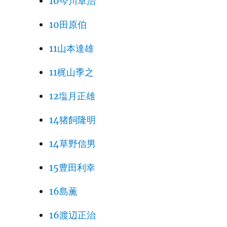
10今川卓治
10田原伯
11山本達雄
11梶山季之
12塩月正雄
14猪飼隆明
14草野信男
15豊田利幸
16島薫
16渡辺正治