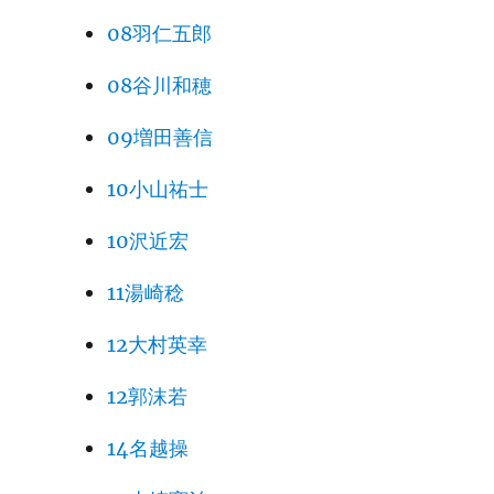
08羽仁五郎
08谷川和穂
09増田善信
10小山祐士
10沢近宏
11湯崎稔
12大村英幸
12郭沫若
14名越操