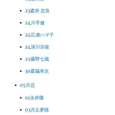
23森井 忠良
24川手健
24広瀬ハマ子
24深川宗俊
25藤野七蔵
30森脇幸次
05月忌
01永井隆
03月丘夢路