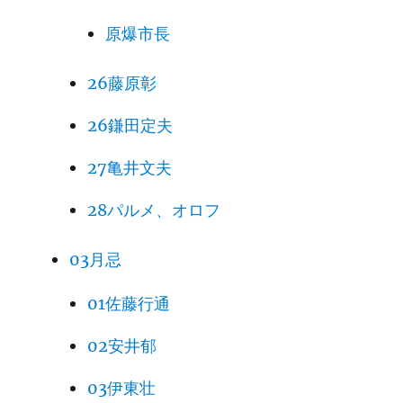
原爆市長
26藤原彰
26鎌田定夫
27亀井文夫
28パルメ、オロフ
03月忌
01佐藤行通
02安井郁
03伊東壮