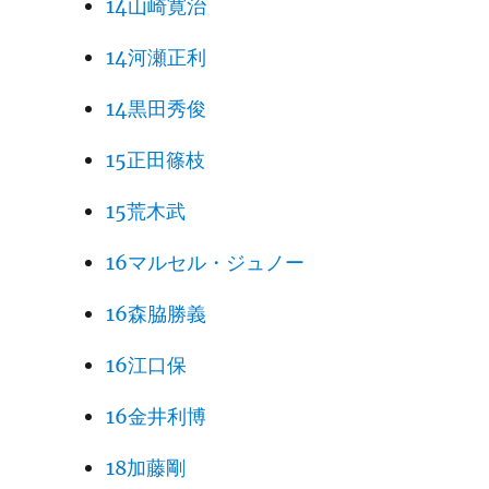
14山崎寛治
14河瀬正利
14黒田秀俊
15正田篠枝
15荒木武
16マルセル・ジュノー
16森脇勝義
16江口保
16金井利博
18加藤剛