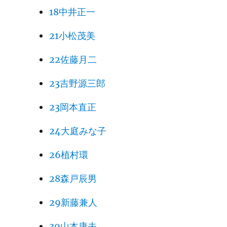
18中井正一
21小松茂美
22佐藤月二
23吉野源三郎
23岡本直正
24大庭みな子
26植村環
28森戸辰男
29新藤兼人
30山本康夫