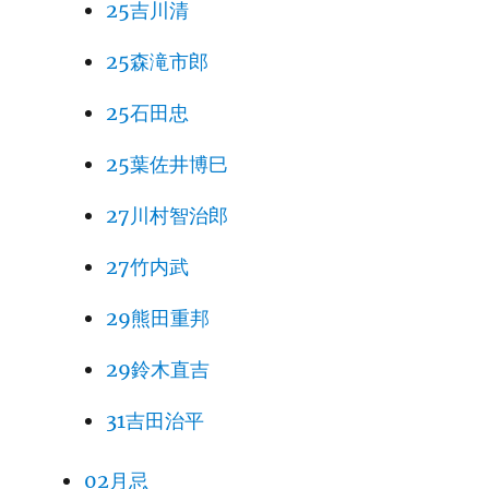
25吉川清
25森滝市郎
25石田忠
25葉佐井博巳
27川村智治郎
27竹内武
29熊田重邦
29鈴木直吉
31吉田治平
02月忌