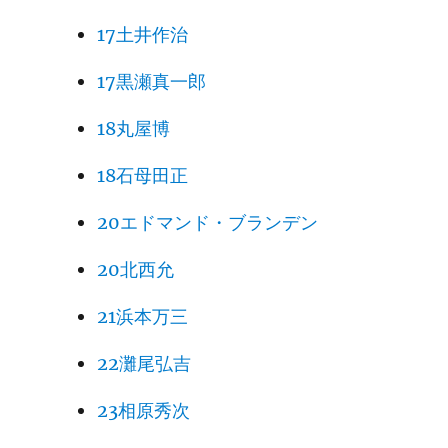
17土井作治
17黒瀬真一郎
18丸屋博
18石母田正
20エドマンド・ブランデン
20北西允
21浜本万三
22灘尾弘吉
23相原秀次