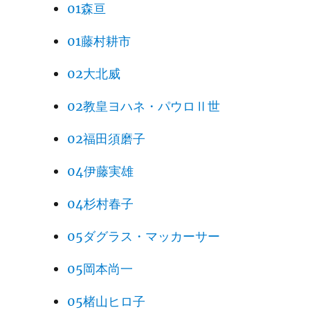
01森亘
01藤村耕市
02大北威
02教皇ヨハネ・パウロⅡ世
02福田須磨子
04伊藤実雄
04杉村春子
05ダグラス・マッカーサー
05岡本尚一
05楮山ヒロ子