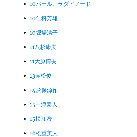
10パール、ラダビノード
10仁科芳雄
10堀場清子
11八杉康夫
11大原博夫
13赤松俊
14於保源作
15中津泰人
15松江澄
16松重美人