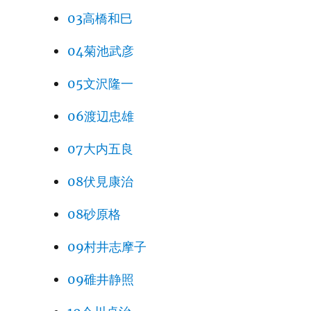
03高橋和巳
04菊池武彦
05文沢隆一
06渡辺忠雄
07大内五良
08伏見康治
08砂原格
09村井志摩子
09碓井静照