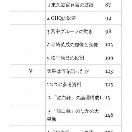
1 東久迩宮発言の波紋
87
2 GHQの対応
92
3 宮中グループの動き
98
4 寺崎英成の虚像と実像
103
5 松平康昌の役割
109
V
天皇は何を語ったか
123
1 2つの参考資料
125
2 「独白録」の論理構成1
13
3 「独白録」のなかの天
146
皇像