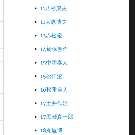
11八杉康夫
11大原博夫
13赤松俊
14於保源作
15中津泰人
15松江澄
16松重美人
17土井作治
17黒瀬真一郎
18丸屋博