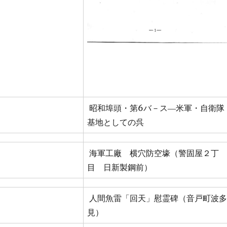
昭和埠頭・第6バ－ス―米軍・自衛隊
基地としての呉
海軍工廠 横穴防空壕（警固屋２丁
目 日新製鋼前）
人間魚雷「回天」慰霊碑（音戸町波多
見）