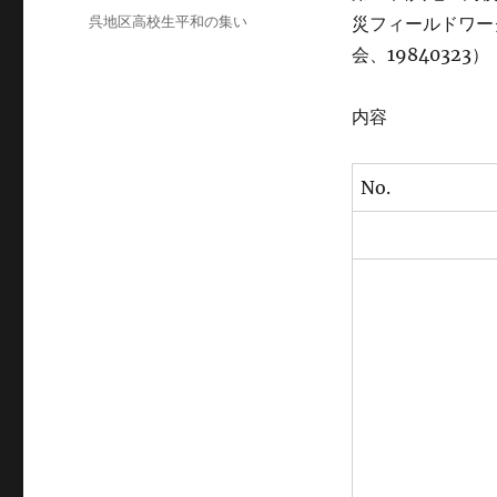
稿
カ
呉地区高校生平和の集い
災フィールドワー
日:
テ
会、19840323）
ゴ
リ
ー
内容
No.