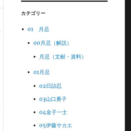
カテゴリー
01 月忌
00月忌（解説）
月忌（文献・資料）
01月忌
02日詰忍
03山口勇子
04金子一士
05伊藤サカエ