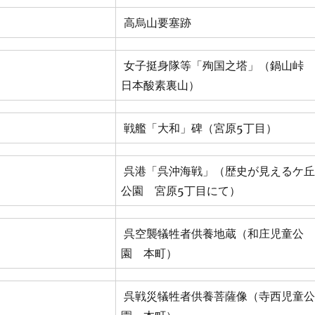
高烏山要塞跡
女子挺身隊等「殉国之塔」（鍋山峠
日本酸素裏山）
戦艦「大和」碑（宮原5丁目）
呉港「呉沖海戦」（歴史が見えるケ丘
公園 宮原5丁目にて）
呉空襲犠牲者供養地蔵（和庄児童公
園 本町）
呉戦災犠牲者供養菩薩像（寺西児童公