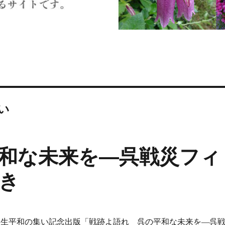
い
和な未来を―呉戦災フィ
き
校生平和の集い記念出版「戦跡よ語れ 呉の平和な未来を―呉