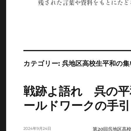
カテゴリー:
呉地区高校生平和の集
戦跡よ語れ 呉の平
ールドワークの手引
投
2024年9月24日
第20回呉地区高