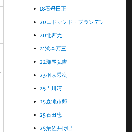
18石母田正
20エドマンド・ブランデン
20北西允
21浜本万三
22灘尾弘吉
23相原秀次
25吉川清
25森滝市郎
25石田忠
25葉佐井博巳