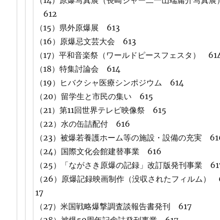
（14）原爆写真展（長崎ジャー二一山端庸介写真展
612
（15）県外原爆展 613
（16）原爆忌文芸大会 613
（17）平和音楽祭（ワールドピースフェスタ） 61
（18）特集討論会 614
（19）ヒバクシャ医療シンポジウム 614
（20）留学生と市民の集い 615
（21）第11回世界テレビ映像祭 615
（22）水の缶詰配付 616
（23）被爆若養護ホーム等の施設・設備の充実 61
（24）国際文化会館建替事業 616
（25）「ながさき原爆の記録」改訂版発刊事業 61
（26）原爆記録映画制作（没収されたフィルム） 
17
（27）米国戦略爆撃調査談報告書発刊 617