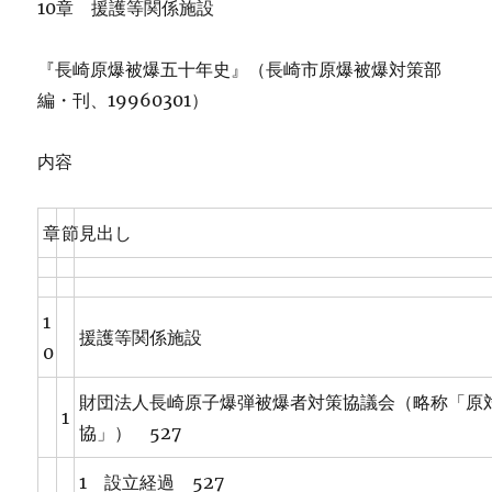
10章 援護等関係施設
『長崎原爆被爆五十年史』（長崎市原爆被爆対策部
編・刊、19960301）
内容
章
節
見出し
1
援護等関係施設
0
財団法人長崎原子爆弾被爆者対策協議会（略称「原
1
協」） 527
1 設立経過 527