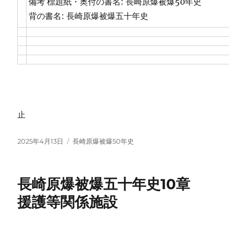
備考 標題紙・奥付の書名: 長崎原爆被爆50年史
背の書名: 長崎原爆被爆五十年史
止
投
カ
2025年4月13日
長崎原爆被爆50年史
稿
テ
日:
ゴ
リ
長崎原爆被爆五十年史10章
ー
援護等関係施設