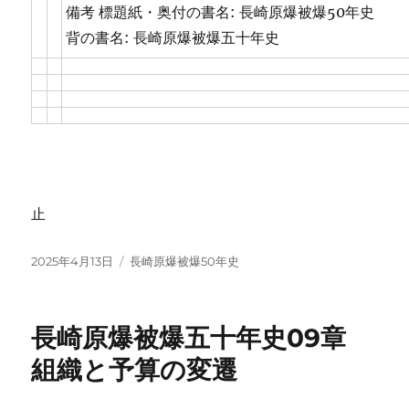
備考 標題紙・奥付の書名: 長崎原爆被爆50年史
背の書名: 長崎原爆被爆五十年史
止
投
カ
2025年4月13日
長崎原爆被爆50年史
稿
テ
日:
ゴ
リ
長崎原爆被爆五十年史09章
ー
組織と予算の変遷