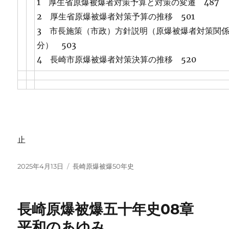
1 厚生省原爆被爆者対策予算と対策の変遷 487
2 厚生省原爆被爆者対策予算の推移 501
3 市長施策（市政）方針説明（原爆被爆者対策関
分） 503
4 長崎市原爆被爆者対策決算の推移 520
止
投
カ
2025年4月13日
長崎原爆被爆50年史
稿
テ
日:
ゴ
リ
長崎原爆被爆五十年史08章
ー
平和のあゆみ