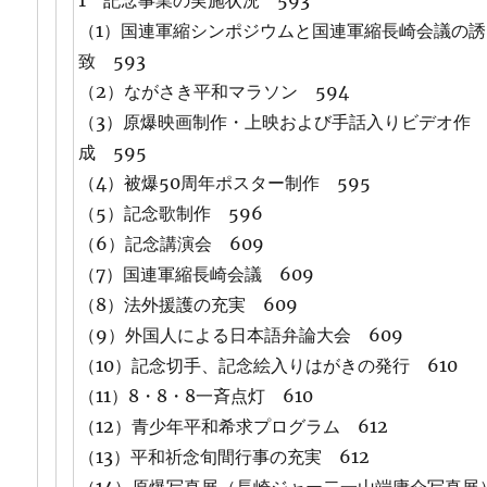
1 記念事業の実施状況 593
（1）国連軍縮シンポジウムと国連軍縮長崎会議の誘
致 593
（2）ながさき平和マラソン 594
（3）原爆映画制作・上映および手話入りビデオ作
成 595
（4）被爆50周年ポスター制作 595
（5）記念歌制作 596
（6）記念講演会 609
（7）国連軍縮長崎会議 609
（8）法外援護の充実 609
（9）外国人による日本語弁論大会 609
（10）記念切手、記念絵入りはがきの発行 610
（11）8・8・8一斉点灯 610
（12）青少年平和希求プログラム 612
（13）平和祈念旬間行事の充実 612