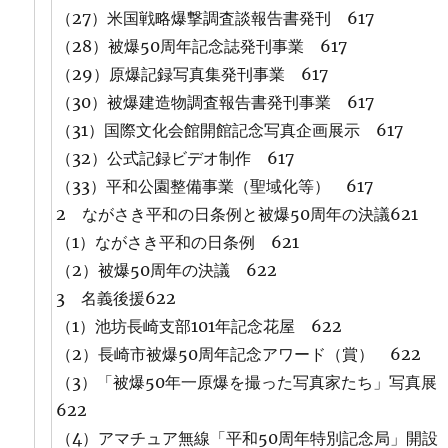
（27）米国戦略爆撃調査談報告書発刊 617
（28）被爆50周年記念誌発刊事業 617
（29）原爆記録写真集発刊事業 617
（30）被爆建造物調査報告書発刊事業 617
（31）国際文化会館開館記念写真企画展示 617
（32）公式記録ビデオ制作 617
（33）平和公園整備事業（聖域化等） 617
2 ながさき平和の日条例と被爆50周年の決議621
（1）ながさき平和の日条例 621
（2）被爆50周年の決議 622
3 名義後援622
（1）池坊長崎支部101年記念花屋 622
（2）長崎市被爆50周年記念アワード（賞） 622
（3）「被爆50年一原爆を撮った写真家たち」写真
622
（4）アマチュア無線「平和50周年特別記念局」開