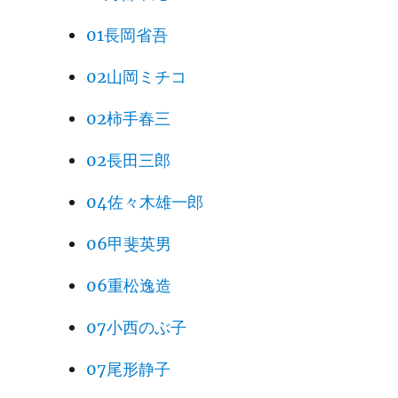
01長岡省吾
02山岡ミチコ
02柿手春三
02長田三郎
04佐々木雄一郎
06甲斐英男
06重松逸造
07小西のぶ子
07尾形静子