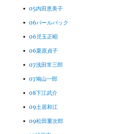
05内田恵美子
06パールバック
06児玉正昭
06栗原貞子
07浅田常三郎
07鳩山一郎
08下江武介
09土居和江
09松田重次郎