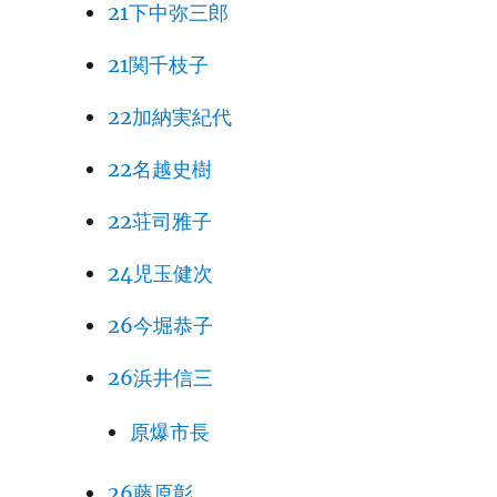
21下中弥三郎
21関千枝子
22加納実紀代
22名越史樹
22荘司雅子
24児玉健次
26今堀恭子
26浜井信三
原爆市長
26藤原彰