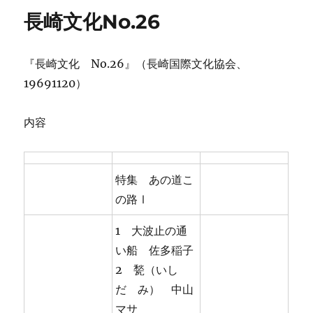
リ
長崎文化No.26
ー
『長崎文化 No.26』（長崎国際文化協会、
19691120）
内容
特集 あの道こ
の路Ⅰ
1 大波止の通
い船 佐多稲子
2 甃（いし
だゝみ） 中山
マサ