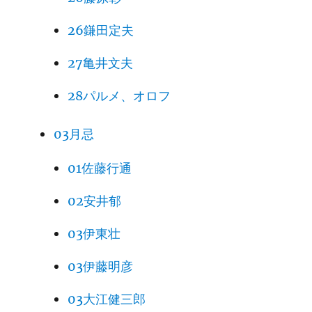
26鎌田定夫
27亀井文夫
28パルメ、オロフ
03月忌
01佐藤行通
02安井郁
03伊東壮
03伊藤明彦
03大江健三郎