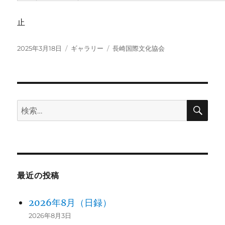
止
投
フ
カ
2025年3月18日
ギャラリー
長崎国際文化協会
稿
ォ
テ
日:
ー
ゴ
マ
リ
ッ
ー
ト
検
検
索
索:
最近の投稿
2026年8月（日録）
2026年8月3日