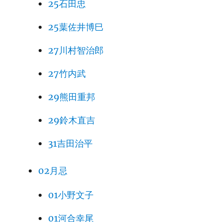
25石田忠
25葉佐井博巳
27川村智治郎
27竹内武
29熊田重邦
29鈴木直吉
31吉田治平
02月忌
01小野文子
01河合幸尾