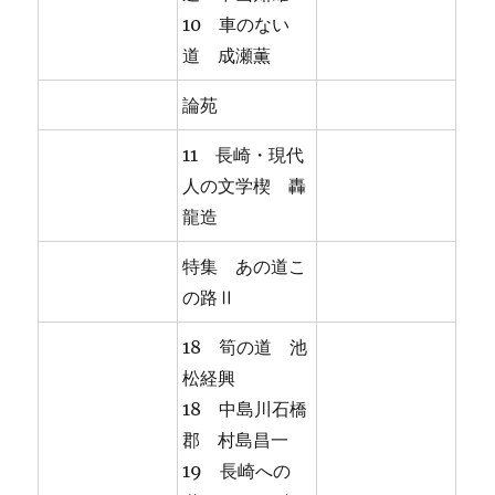
10 車のない
道 成瀬薫
論苑
11 長崎・現代
人の文学楔 轟
龍造
特集 あの道こ
の路Ⅱ
18 筍の道 池
松経興
18 中島川石橋
郡 村島昌一
19 長崎への