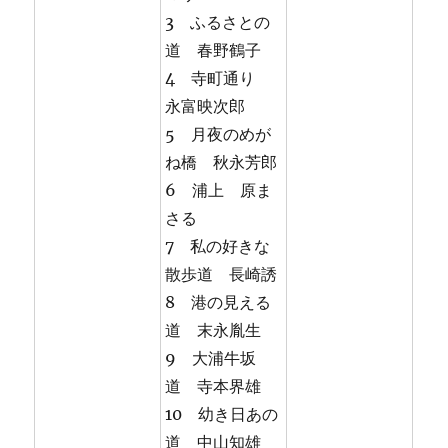
3 ふるさとの
道 春野鶴子
4 寺町通り
永富映次郎
5 月夜のめが
ね橋 秋永芳郎
6 浦上 原ま
さる
7 私の好きな
散歩道 長崎誘
8 港の見える
道 末永胤生
9 大浦牛坂
道 寺本界雄
10 幼き日あの
道 中山知雄