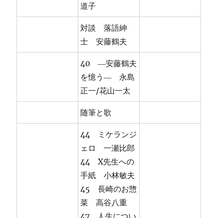
道子
対談 落語紳
士 安藤鶴夫
40 ―安藤鶴夫
を憶う― 永島
正一/花山一太
随筆と歌
44 ミケランジ
ェロ 一瀬比郎
44 X先生への
手紙 小林敏夫
45 長崎のお惣
菜 高谷八重
47 人生につい