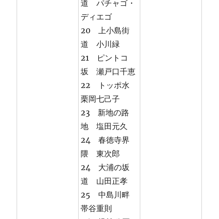
道 パチャゴ・
ディエゴ
20 上小島街
道 小川緑
21 ピントコ
坂 瀬戸口千恵
22 トッポ水
栗岡七己子
23 新地の路
地 塩田元久
24 春徳寺界
隈 東次郎
24 大浦の坂
道 山田正孝
25 中島川畔
帯谷重則