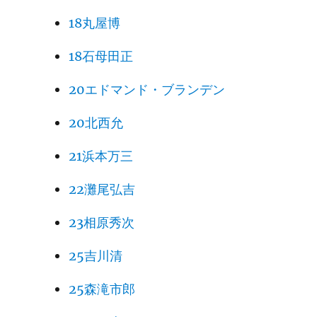
18丸屋博
18石母田正
20エドマンド・ブランデン
20北西允
21浜本万三
22灘尾弘吉
23相原秀次
25吉川清
25森滝市郎