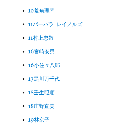
10荒角理宰
11バーバラ･レイノルズ
11村上忠敬
16宮崎安男
16小佐々八郎
17黒川万千代
18壬生照順
18庄野直美
19林京子