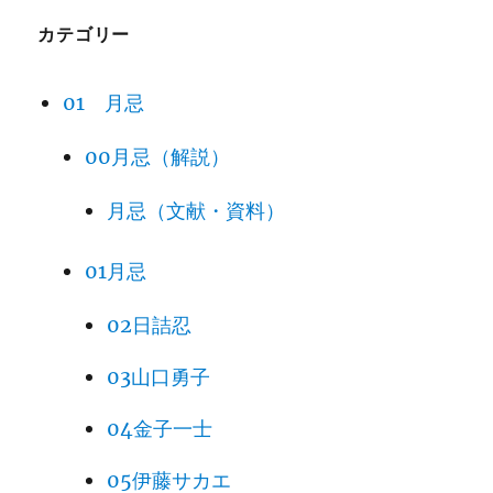
カテゴリー
01 月忌
00月忌（解説）
月忌（文献・資料）
01月忌
02日詰忍
03山口勇子
04金子一士
05伊藤サカエ