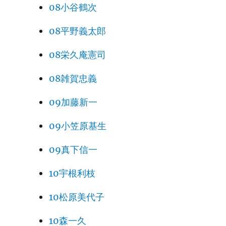
08小谷鶴次
08平野義太郎
08栄久庵憲司
08雑賀忠義
09加藤新一
09小笠原基生
09真下信一
10宇根利枝
10松原美代子
10森一久