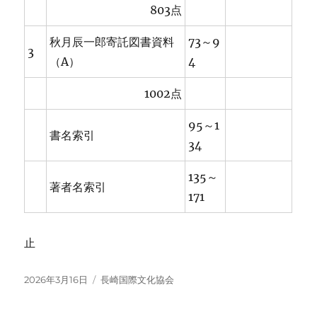
803点
秋月辰一郎寄託図書資料
73～9
3
（A）
4
1002点
95～1
書名索引
34
135～
著者名索引
171
止
投
カ
2026年3月16日
長崎国際文化協会
稿
テ
日:
ゴ