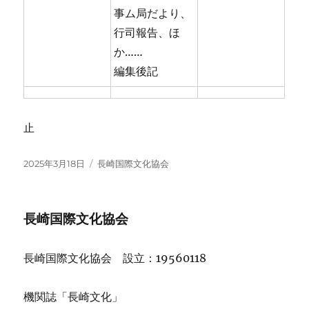
事ム局だより、
行司報告、ほ
か……
編集後記
止
投
カ
2025年3月18日
長崎国際文化協会
稿
テ
日:
ゴ
リ
長崎国際文化協会
ー
長崎国際文化協会 設立：19560118
機関誌「長崎文化」