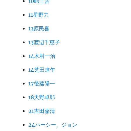
10峠三吉
11星野力
13原民喜
13渡辺千恵子
14木村一治
14芝田進午
17後藤陽一
18天野卓郎
21吉田嘉清
24ハーシー、ジョン