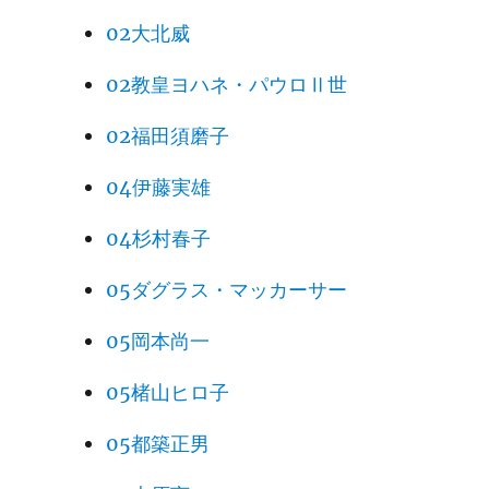
02大北威
02教皇ヨハネ・パウロⅡ世
02福田須磨子
04伊藤実雄
04杉村春子
05ダグラス・マッカーサー
05岡本尚一
05楮山ヒロ子
05都築正男