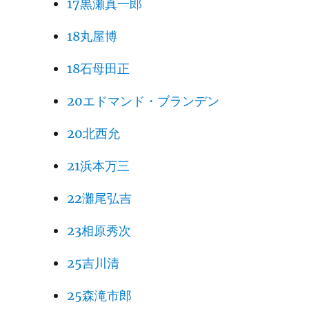
17黒瀬真一郎
18丸屋博
18石母田正
20エドマンド・ブランデン
20北西允
21浜本万三
22灘尾弘吉
23相原秀次
25吉川清
25森滝市郎