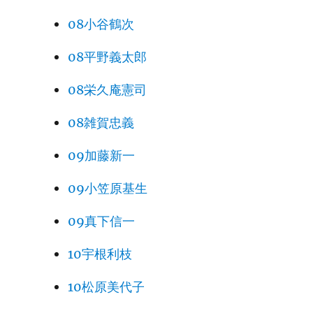
08小谷鶴次
08平野義太郎
08栄久庵憲司
08雑賀忠義
09加藤新一
09小笠原基生
09真下信一
10宇根利枝
10松原美代子