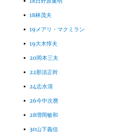
18日野原重明
18林茂夫
19メアリ・マクミラン
19大木惇夫
20岡本三夫
22那須正幹
24志水清
26今中次麿
28増岡敏和
30山下義信