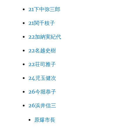
21下中弥三郎
21関千枝子
22加納実紀代
22名越史樹
22荘司雅子
24児玉健次
26今堀恭子
26浜井信三
原爆市長