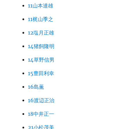
11山本達雄
11梶山季之
12塩月正雄
14猪飼隆明
14草野信男
15豊田利幸
16島薫
16渡辺正治
18中井正一
21小松茂美