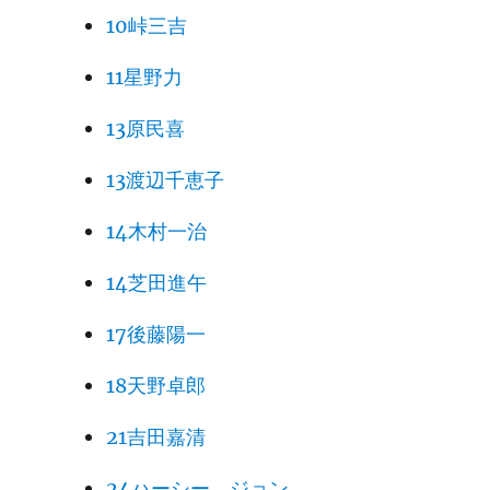
10峠三吉
11星野力
13原民喜
13渡辺千恵子
14木村一治
14芝田進午
17後藤陽一
18天野卓郎
21吉田嘉清
24ハーシー、ジョン