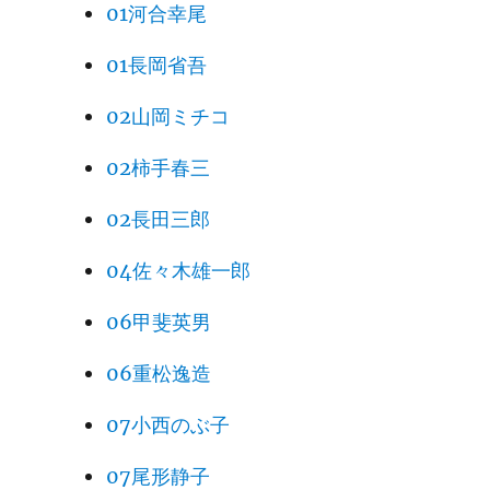
01河合幸尾
01長岡省吾
02山岡ミチコ
02柿手春三
02長田三郎
04佐々木雄一郎
06甲斐英男
06重松逸造
07小西のぶ子
07尾形静子