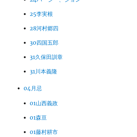
25李実根
28河村郷四
30四国五郎
31久保田訓章
31川本義隆
04月忌
01山西義政
01森亘
01藤村耕市