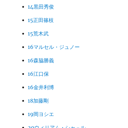
14黒田秀俊
15正田篠枝
15荒木武
16マルセル・ジュノー
16森脇勝義
16江口保
16金井利博
18加藤剛
19岡ヨシエ
20ウィリアム・シャ－ル