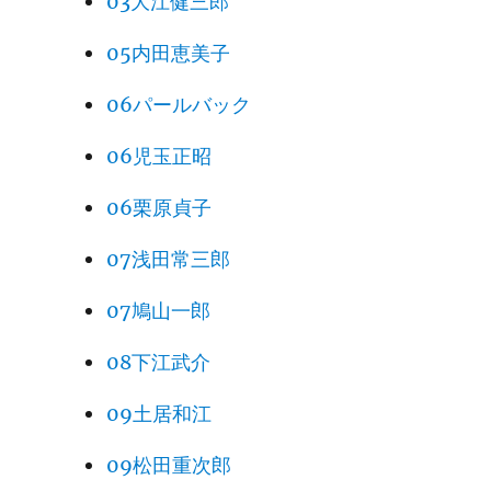
03大江健三郎
05内田恵美子
06パールバック
06児玉正昭
06栗原貞子
07浅田常三郎
07鳩山一郎
08下江武介
09土居和江
09松田重次郎