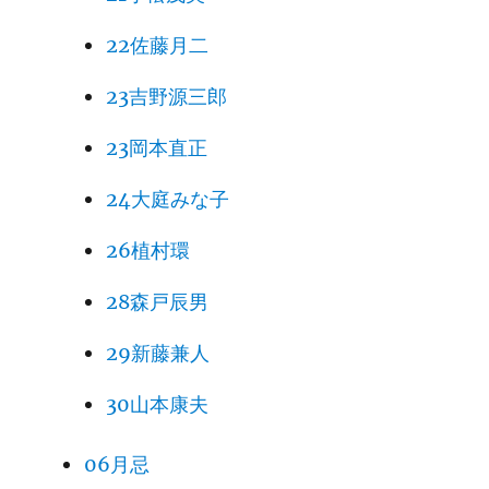
22佐藤月二
23吉野源三郎
23岡本直正
24大庭みな子
26植村環
28森戸辰男
29新藤兼人
30山本康夫
06月忌