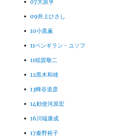
07大原亨
09井上ひさし
10小黒薫
11ペンギラン・ユソフ
11稲賀敬二
12黒木和雄
13蜂谷道彦
14勅使河原宏
16川端康成
17秦野裕子