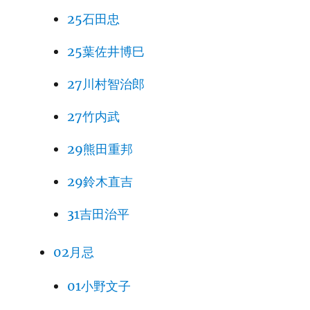
25石田忠
25葉佐井博巳
27川村智治郎
27竹内武
29熊田重邦
29鈴木直吉
31吉田治平
02月忌
01小野文子