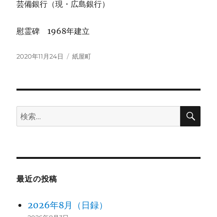
芸備銀行（現・広島銀行）
慰霊碑 1968年建立
投
カ
2020年11月24日
紙屋町
稿
テ
日:
ゴ
リ
ー
検
検
索
索:
最近の投稿
2026年8月（日録）