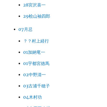
28宮沢喜一
29桧山袖四郎
07月忌
？？村上経行
01加納竜一
01宇都宮徳馬
02中野清一
03古浦千穂子
04木村功