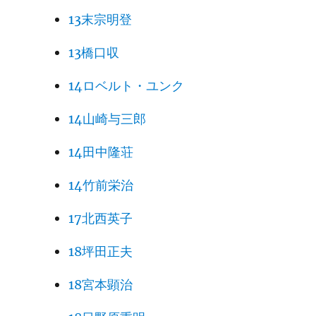
13末宗明登
13橋口収
14ロベルト・ユンク
14山崎与三郎
14田中隆荘
14竹前栄治
17北西英子
18坪田正夫
18宮本顕治