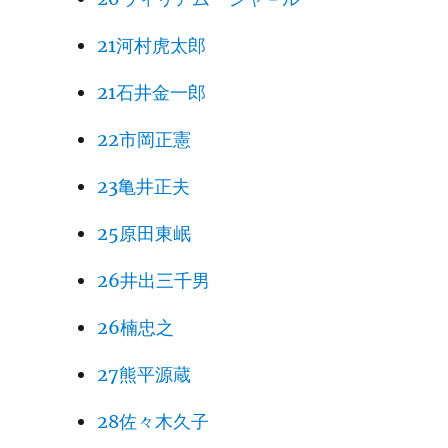
21河村虎太郎
21石井金一郎
22市岡正憲
23亀井正夫
25原田東岷
26井出三千男
26楠忠之
27熊平源蔵
28佐々木久子