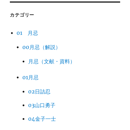
カテゴリー
01 月忌
00月忌（解説）
月忌（文献・資料）
01月忌
02日詰忍
03山口勇子
04金子一士