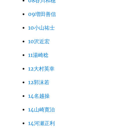
08谷川和穂
09増田善信
10小山祐士
10沢近宏
11湯崎稔
12大村英幸
12郭沫若
14名越操
14山崎寛治
14河瀬正利