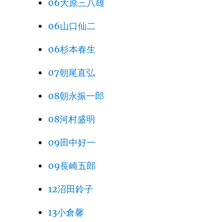
06大原三八雄
06山口仙二
06杉本春生
07朝尾直弘
08朝永振一郎
08河村盛明
09田中好一
09長崎五郎
12沼田鈴子
13小倉馨