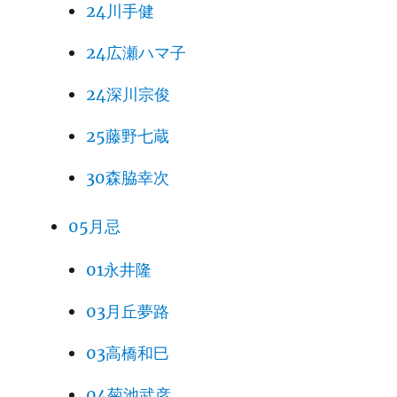
24川手健
24広瀬ハマ子
24深川宗俊
25藤野七蔵
30森脇幸次
05月忌
01永井隆
03月丘夢路
03高橋和巳
04菊池武彦