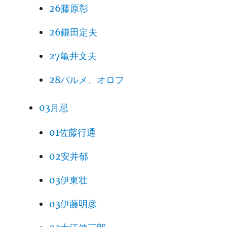
26藤原彰
26鎌田定夫
27亀井文夫
28パルメ、オロフ
03月忌
01佐藤行通
02安井郁
03伊東壮
03伊藤明彦