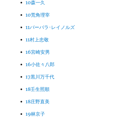
10森一久
10荒角理宰
11バーバラ･レイノルズ
11村上忠敬
16宮崎安男
16小佐々八郎
17黒川万千代
18壬生照順
18庄野直美
19林京子