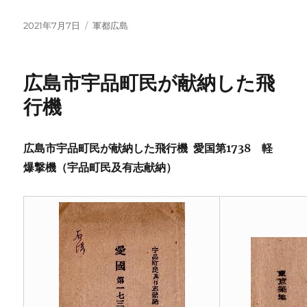
投
カ
2021年7月7日
軍都広島
稿
テ
日:
ゴ
リ
広島市宇品町民が献納した飛
ー
行機
広島市宇品町民が献納した飛行機 愛国第1738 軽
爆撃機（宇品町民及有志献納）