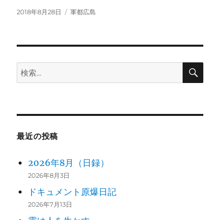
投
カ
2018年8月28日
軍都広島
稿
テ
日:
ゴ
リ
ー
検
検
索
索:
最近の投稿
2026年8月（日録）
2026年8月3日
ドキュメント原爆日記
2026年7月13日