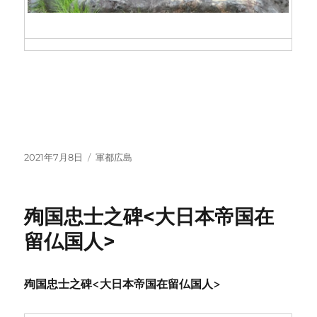
投
カ
2021年7月8日
軍都広島
稿
テ
日:
ゴ
リ
殉国忠士之碑<大日本帝国在
ー
留仏国人>
殉国忠士之碑<大日本帝国在留仏国人>