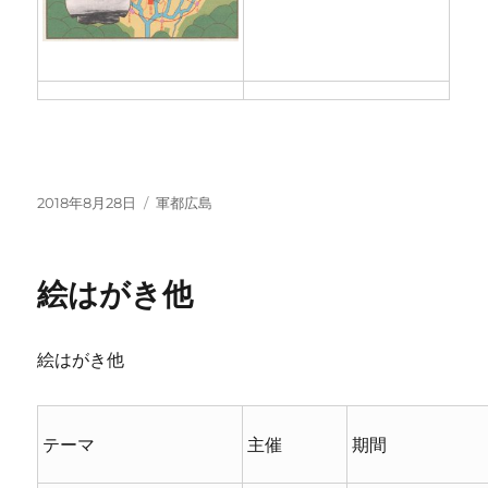
投
カ
2018年8月28日
軍都広島
稿
テ
日:
ゴ
リ
絵はがき他
ー
絵はがき他
テーマ
主催
期間