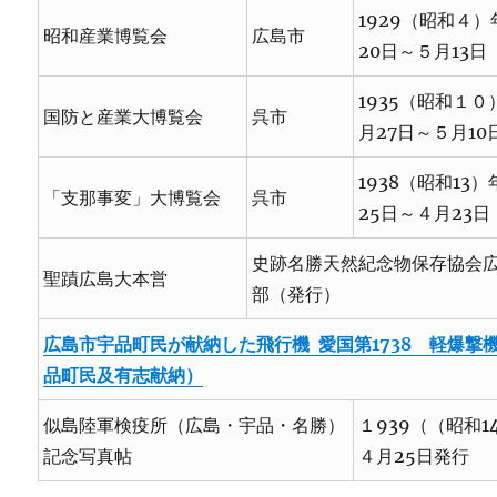
1929（昭和４
昭和産業博覧会
広島市
20日～５月13日
1935（昭和１０
国防と産業大博覧会
呉市
月27日～５月10
1938（昭和13
「支那事変」大博覧会
呉市
25日～４月23日
史跡名勝天然紀念物保存協会
聖蹟広島大本営
部（発行）
広島市宇品町民が献納した飛行機 愛国第1738 軽爆撃
品町民及有志献納）
似島陸軍検疫所（広島・宇品・名勝）
１939（（昭和1
記念写真帖
４月25日発行