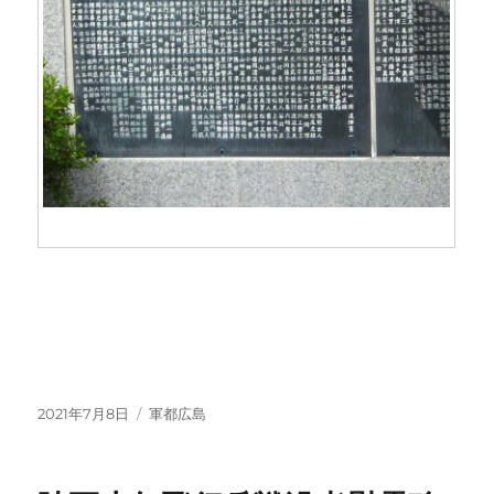
投
カ
2021年7月8日
軍都広島
稿
テ
日:
ゴ
リ