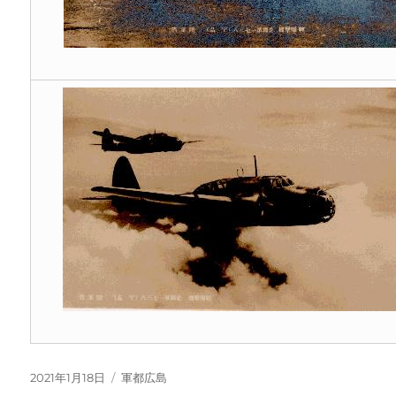
投
カ
2021年1月18日
軍都広島
稿
テ