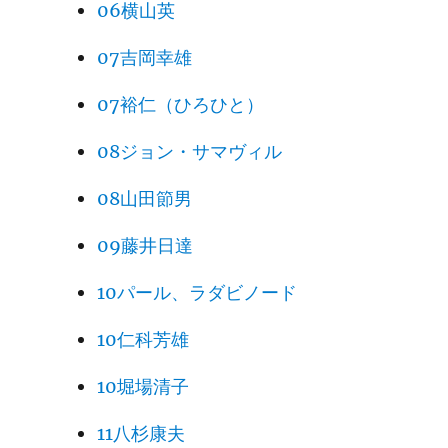
06横山英
07吉岡幸雄
07裕仁（ひろひと）
08ジョン・サマヴィル
08山田節男
09藤井日達
10パール、ラダビノード
10仁科芳雄
10堀場清子
11八杉康夫