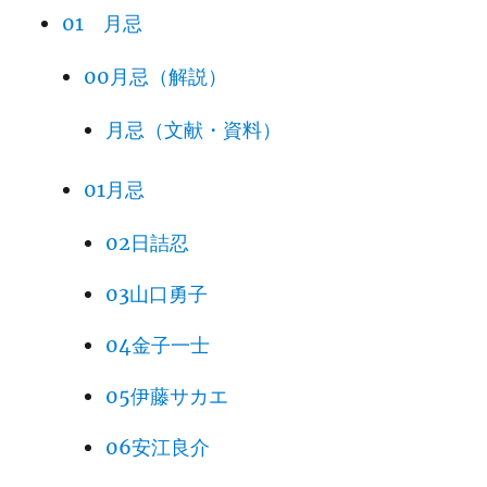
01 月忌
00月忌（解説）
月忌（文献・資料）
01月忌
02日詰忍
03山口勇子
04金子一士
05伊藤サカエ
06安江良介