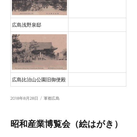
広島浅野泉邸
広島比治山公園旧御便殿
投
カ
2018年8月28日
軍都広島
稿
テ
日:
ゴ
リ
昭和産業博覧会（絵はがき）
ー