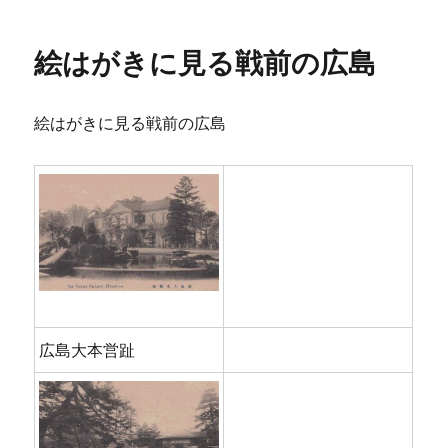
日:
ゴ
リ
絵はがきに見る戦前の広島
ー
絵はがきに見る戦前の広島
広島大本営趾