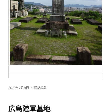
投
カ
2021年7月8日
軍都広島
稿
テ
日:
ゴ
リ
広島陸軍墓地
ー