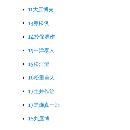
11大原博夫
13赤松俊
14於保源作
15中津泰人
15松江澄
16松重美人
17土井作治
17黒瀬真一郎
18丸屋博