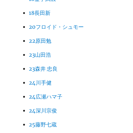
18長田新
20フロイド・シュモー
22原田勉
23山田浩
23森井 忠良
24川手健
24広瀬ハマ子
24深川宗俊
25藤野七蔵