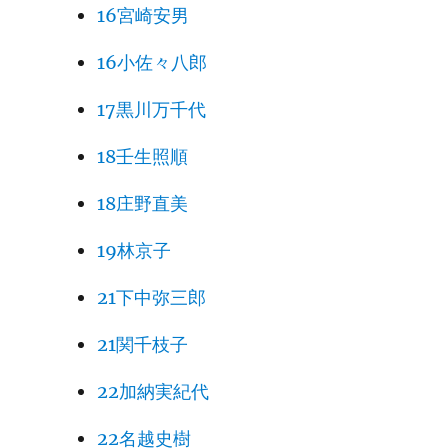
16宮崎安男
16小佐々八郎
17黒川万千代
18壬生照順
18庄野直美
19林京子
21下中弥三郎
21関千枝子
22加納実紀代
22名越史樹