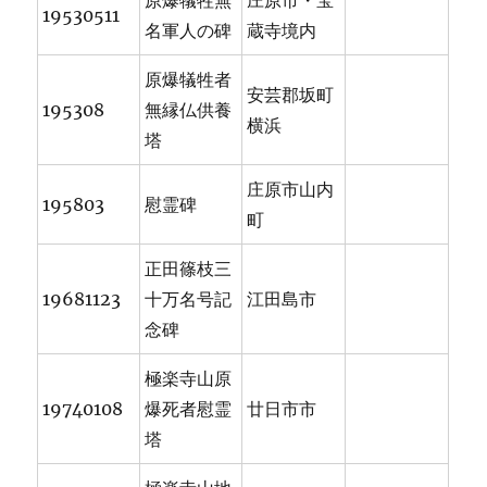
原爆犠牲無
庄原市・宝
19530511
名軍人の碑
蔵寺境内
原爆犠牲者
安芸郡坂町
195308
無縁仏供養
横浜
塔
庄原市山内
195803
慰霊碑
町
正田篠枝三
19681123
十万名号記
江田島市
念碑
極楽寺山原
19740108
爆死者慰霊
廿日市市
塔