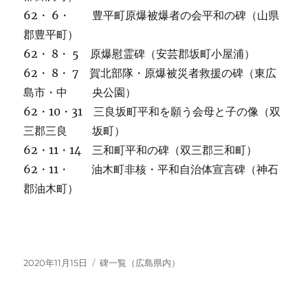
62・ 6・ 豊平町原爆被爆者の会平和の碑（山県
郡豊平町）
62・ 8・ 5 原爆慰霊碑（安芸郡坂町小屋浦）
62・ 8・ 7 賀北部隊・原爆被災者救援の碑（東広
島市・中 央公園）
62・10・31 三良坂町平和を願う会母と子の像（双
三郡三良 坂町）
62・11・14 三和町平和の碑（双三郡三和町）
62・11・ 油木町非核・平和自治体宣言碑（神石
郡油木町）
投
カ
2020年11月15日
碑一覧（広島県内）
稿
テ
日:
ゴ
リ