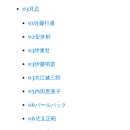
03月忌
01佐藤行通
02安井郁
03伊東壮
03伊藤明彦
03大江健三郎
05内田恵美子
06パールバック
06児玉正昭