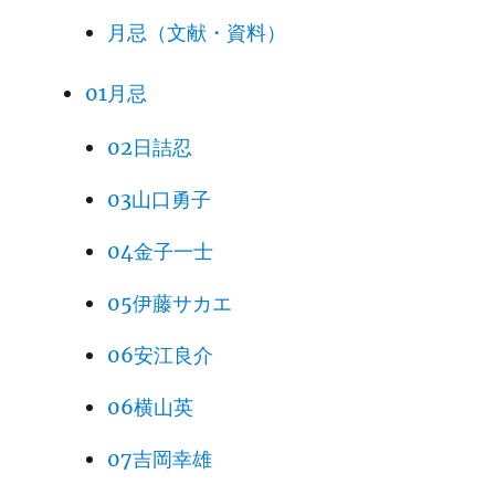
月忌（文献・資料）
01月忌
02日詰忍
03山口勇子
04金子一士
05伊藤サカエ
06安江良介
06横山英
07吉岡幸雄