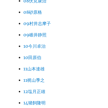
08伏見康治
08砂原格
09村井志摩子
09碓井静照
10今川卓治
10田原伯
11山本達雄
11梶山季之
12塩月正雄
14猪飼隆明