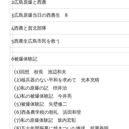
2
広島原爆と西農
3
広島原爆当日の西農生 8
4
西農と賀北部隊
5
西農生広島市民を救う
6
被爆体験記
(1)回想 校長 池辺和夫
(2)核兵器のない平和を求めて 光本充晴
(3)私の原爆の記 枡井治
(4)私の被爆体験記 今井亮
(5)被爆体験記 矢壁修二
(6)西条農学校の朝礼 浜田和登
(7)私の原爆体験記 坂内宏彰
(8)五十年間脳裏に焼きついた惨状 前重義明