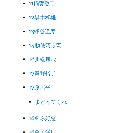
11稲賀敬二
12黒木和雄
13蜂谷道彦
14勅使河原宏
16川端康成
17秦野裕子
17藤居平一
まどうてくれ
18羽原好恵
18金子満広