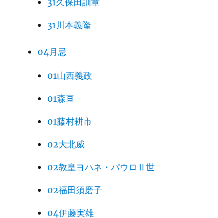
31久保田訓章
31川本義隆
04月忌
01山西義政
01森亘
01藤村耕市
02大北威
02教皇ヨハネ・パウロⅡ世
02福田須磨子
04伊藤実雄