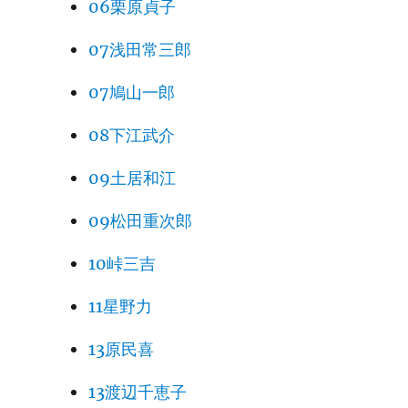
06栗原貞子
07浅田常三郎
07鳩山一郎
08下江武介
09土居和江
09松田重次郎
10峠三吉
11星野力
13原民喜
13渡辺千恵子