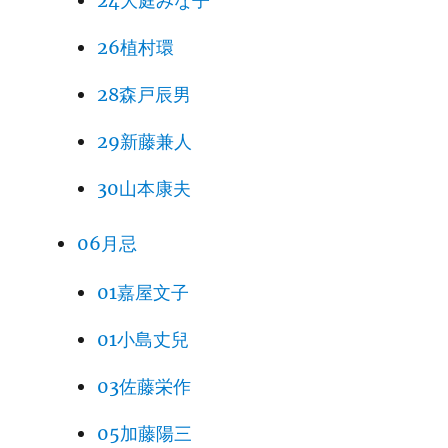
24大庭みな子
26植村環
28森戸辰男
29新藤兼人
30山本康夫
06月忌
01嘉屋文子
01小島丈兒
03佐藤栄作
05加藤陽三