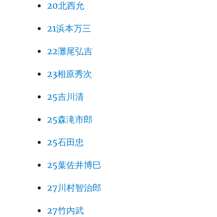
20北西允
21浜本万三
22灘尾弘吉
23相原秀次
25吉川清
25森滝市郎
25石田忠
25葉佐井博巳
27川村智治郎
27竹内武