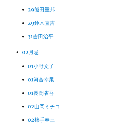
29熊田重邦
29鈴木直吉
31吉田治平
02月忌
01小野文子
01河合幸尾
01長岡省吾
02山岡ミチコ
02柿手春三