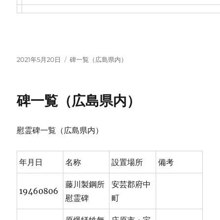
投
カ
2021年5月20日
碑一覧（広島県内）
稿
テ
日:
ゴ
リ
碑一覧（広島県内）
ー
慰霊碑一覧（広島県内）
年月日
名称
設置場所
備考
藤川製鋼所
安芸郡府中
19460806
慰霊碑
町