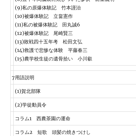
(9)私の原爆体験記 竹本謹治
(10)被爆体験記 立畠憲作
(11)私の被爆体験記 田丸誠6
(12)被爆体験記 尾崎賢三
(13)敗戦四十五年考 松田文弘
(14)救護で悲惨な体験 平藤春三
(15)農学校生徒の遺骨拾い 小川叡
7
用語説明
(1)賀北部隊
(2)学徒動員令
コラム1 西農茶園の運命
コラム2 短歌 頭髪の焼きつけし