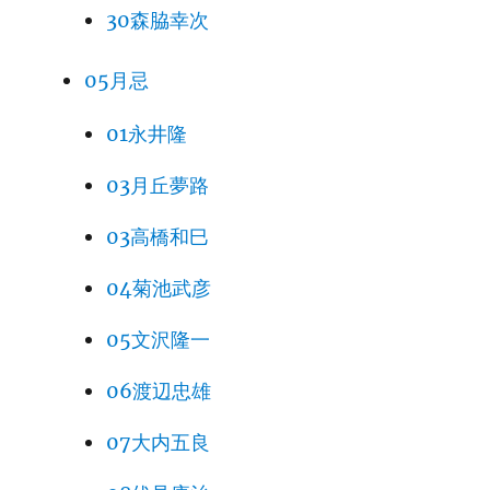
30森脇幸次
05月忌
01永井隆
03月丘夢路
03高橋和巳
04菊池武彦
05文沢隆一
06渡辺忠雄
07大内五良