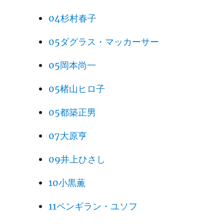
04杉村春子
05ダグラス・マッカーサー
05岡本尚一
05楮山ヒロ子
05都築正男
07大原亨
09井上ひさし
10小黒薫
11ペンギラン・ユソフ