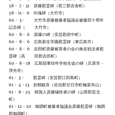
58・ 7・31 原爆慰霊碑（双三郡吉舎町）
58・11・ 6 叫魂碑（大竹市）
60・ 3・ 大竹市原爆被爆者協議会被爆四十周年
記念碑（ 大竹市）
60・ 8・ 6 原爆の碑（安芸郡府中町）
60・ 8・ 6 広島新生学園慰霊碑（東広島市）
60・ 8・ 6 吉田町原爆被害者の会の無名戦没者慰
霊碑（高 田郡吉田町）
60・ 8・18 広島陸軍幼年学校生徒の碑（庄原市・
淨光寺）
61・ 3・ 慰霊碑（安芸郡江田島町）
61・ 4・13 折鶴観音（佐伯郡廿日市町極楽寺山）
61・ 8・25 韓国人原爆犠牲者の碑（山県郡芸北
町）
61・12・20 御調町被爆者協議会原爆慰霊碑（御調
郡御調町）