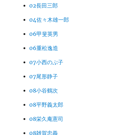
02長田三郎
04佐々木雄一郎
06甲斐英男
06重松逸造
07小西のぶ子
07尾形静子
08小谷鶴次
08平野義太郎
08栄久庵憲司
08雑賀忠義