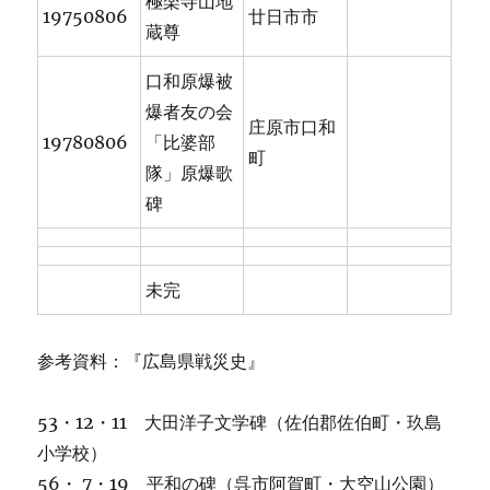
極楽寺山地
19750806
廿日市市
蔵尊
口和原爆被
爆者友の会
庄原市口和
19780806
「比婆部
町
隊」原爆歌
碑
未完
参考資料：『広島県戦災史』
53・12・11 大田洋子文学碑（佐伯郡佐伯町・玖島
小学校）
56・ 7・19 平和の碑（呉市阿賀町・大空山公園）