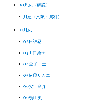
00月忌（解説）
月忌（文献・資料）
01月忌
02日詰忍
03山口勇子
04金子一士
05伊藤サカエ
06安江良介
06横山英