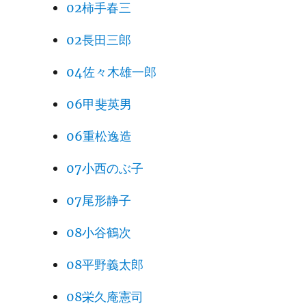
02柿手春三
02長田三郎
04佐々木雄一郎
06甲斐英男
06重松逸造
07小西のぶ子
07尾形静子
08小谷鶴次
08平野義太郎
08栄久庵憲司