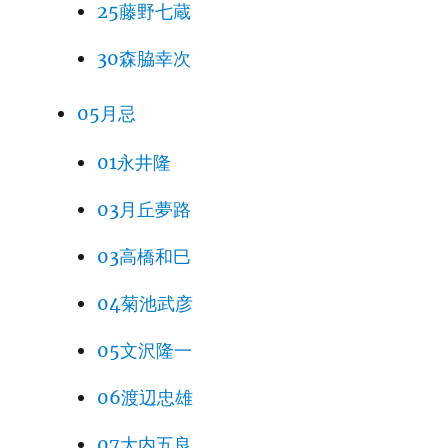
25藤野七蔵
30森脇幸次
05月忌
01永井隆
03月丘夢路
03高橋和巳
04菊池武彦
05文沢隆一
06渡辺忠雄
07大内五良