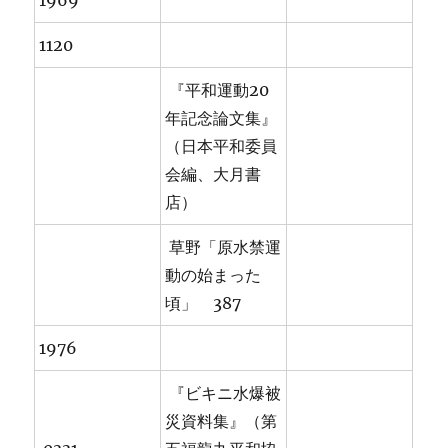
1969
1120
『平和運動20
年記念論文集』
（日本平和委員
会編、大月書
店）
草野「原水禁運
動の始まった
頃」 387
1976
『ビキニ水爆被
災資料集』（第