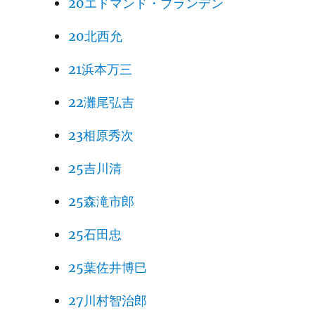
20エドマンド・ブランデン
20北西允
21浜本万三
22灘尾弘吉
23相原秀次
25吉川清
25森滝市郎
25石田忠
25葉佐井博巳
27川村智治郎