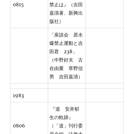
0815
禁止は』（吉田
嘉清著、新興出
版社）
「座談会 原水
爆禁止運動と吉
田君 238」
（中野好夫 古
在由重 草野信
男 吉田嘉清）
1983
『道 安井郁
生の軌跡』
0806
（「道」刊行委