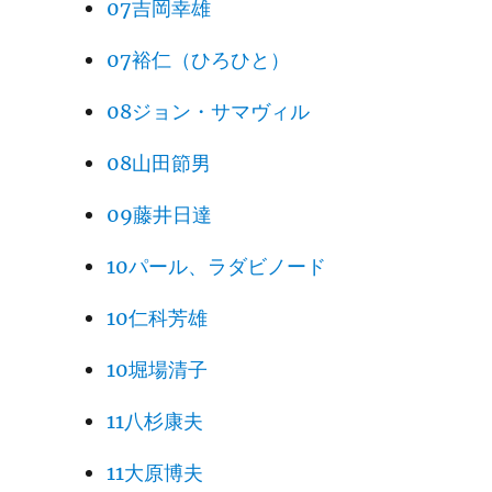
07吉岡幸雄
07裕仁（ひろひと）
08ジョン・サマヴィル
08山田節男
09藤井日達
10パール、ラダビノード
10仁科芳雄
10堀場清子
11八杉康夫
11大原博夫