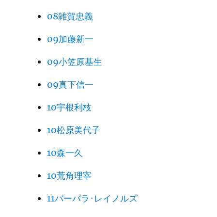
08雑賀忠義
09加藤新一
09小笠原基生
09真下信一
10宇根利枝
10松原美代子
10森一久
10荒角理宰
11バーバラ･レイノルズ