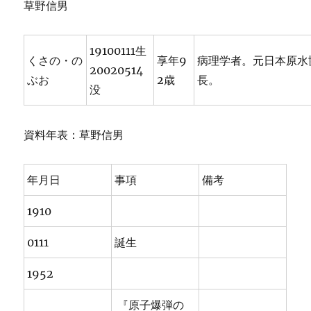
草野信男
19100111生
くさの・の
享年9
病理学者。元日本原水
20020514
ぶお
2歳
長。
没
資料年表：草野信男
年月日
事項
備考
1910
0111
誕生
1952
『原子爆弾の