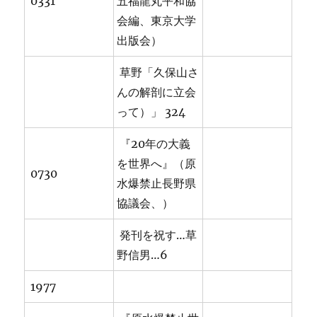
0331
五福龍丸平和協
会編、東京大学
出版会）
草野「久保山さ
んの解剖に立会
って）」 324
『20年の大義
を世界へ』（原
0730
水爆禁止長野県
協議会、）
発刊を祝す…草
野信男…6
1977