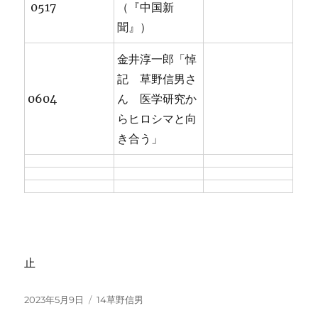
0517
（『中国新
聞』）
金井淳一郎「悼
記 草野信男さ
0604
ん 医学研究か
らヒロシマと向
き合う」
止
投
カ
2023年5月9日
14草野信男
稿
テ