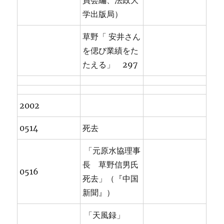
員会編、法政大
学出版局）
草野「 安井さん
を偲び業績をた
たえる」 297
2002
0514
死去
「元原水協理事
長 草野信男氏
0516
死去」（『中国
新聞』）
「天風録」