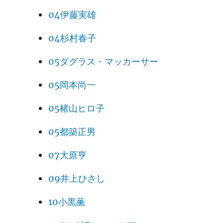
04伊藤実雄
04杉村春子
05ダグラス・マッカーサー
05岡本尚一
05楮山ヒロ子
05都築正男
07大原亨
09井上ひさし
10小黒薫