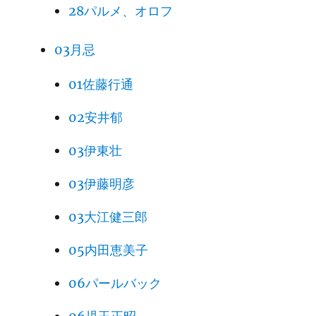
28パルメ、オロフ
03月忌
01佐藤行通
02安井郁
03伊東壮
03伊藤明彦
03大江健三郎
05内田恵美子
06パールバック