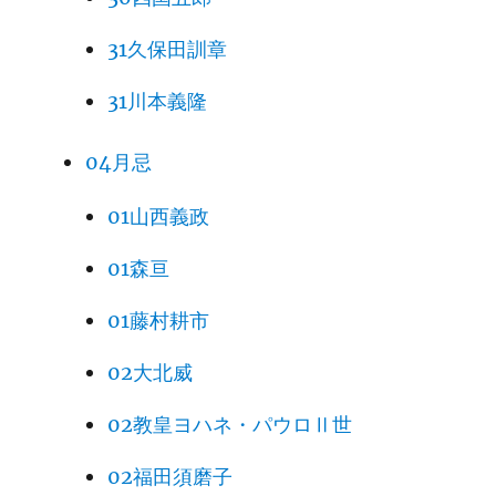
31久保田訓章
31川本義隆
04月忌
01山西義政
01森亘
01藤村耕市
02大北威
02教皇ヨハネ・パウロⅡ世
02福田須磨子