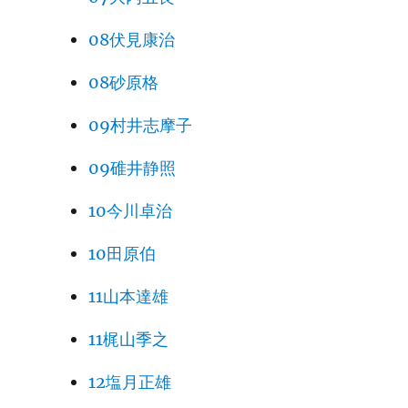
08伏見康治
08砂原格
09村井志摩子
09碓井静照
10今川卓治
10田原伯
11山本達雄
11梶山季之
12塩月正雄