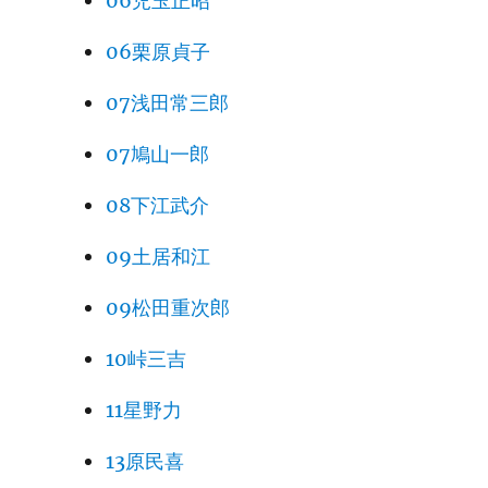
06児玉正昭
06栗原貞子
07浅田常三郎
07鳩山一郎
08下江武介
09土居和江
09松田重次郎
10峠三吉
11星野力
13原民喜