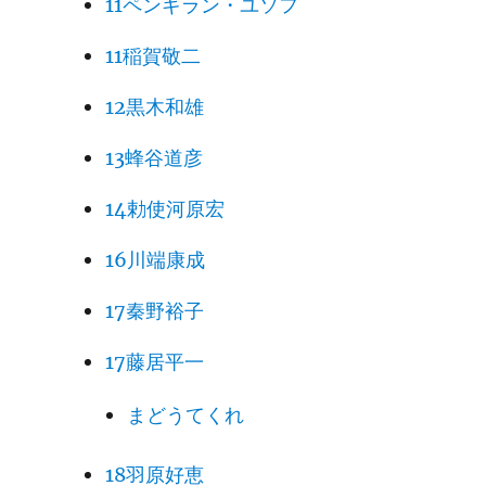
11ペンギラン・ユソフ
11稲賀敬二
12黒木和雄
13蜂谷道彦
14勅使河原宏
16川端康成
17秦野裕子
17藤居平一
まどうてくれ
18羽原好恵