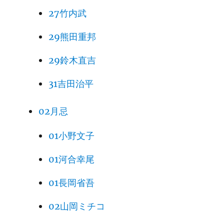
27竹内武
29熊田重邦
29鈴木直吉
31吉田治平
02月忌
01小野文子
01河合幸尾
01長岡省吾
02山岡ミチコ