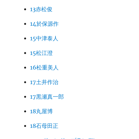
13赤松俊
14於保源作
15中津泰人
15松江澄
16松重美人
17土井作治
17黒瀬真一郎
18丸屋博
18石母田正