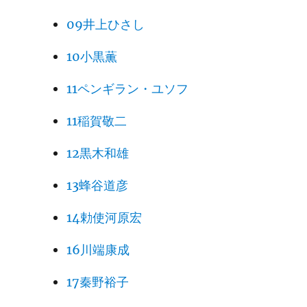
09井上ひさし
10小黒薫
11ペンギラン・ユソフ
11稲賀敬二
12黒木和雄
13蜂谷道彦
14勅使河原宏
16川端康成
17秦野裕子