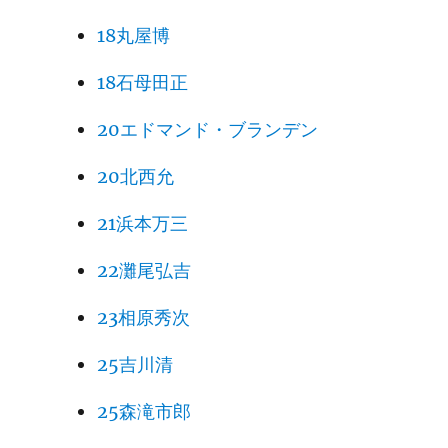
18丸屋博
18石母田正
20エドマンド・ブランデン
20北西允
21浜本万三
22灘尾弘吉
23相原秀次
25吉川清
25森滝市郎