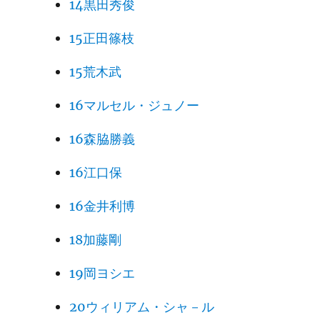
14黒田秀俊
15正田篠枝
15荒木武
16マルセル・ジュノー
16森脇勝義
16江口保
16金井利博
18加藤剛
19岡ヨシエ
20ウィリアム・シャ－ル