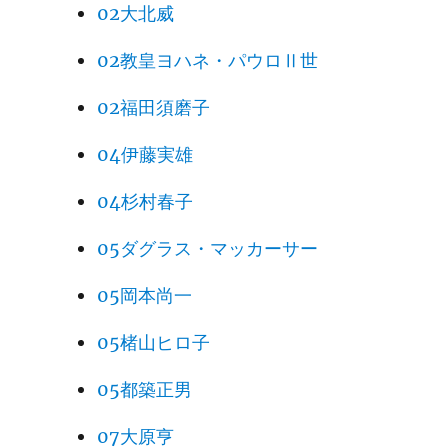
02大北威
02教皇ヨハネ・パウロⅡ世
02福田須磨子
04伊藤実雄
04杉村春子
05ダグラス・マッカーサー
05岡本尚一
05楮山ヒロ子
05都築正男
07大原亨