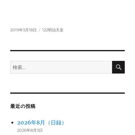
投
カ
2019年3月18日
122明治天皇
稿
テ
日:
ゴ
リ
ー
検
検
索
索:
最近の投稿
2026年8月（日録）
2026年8月3日