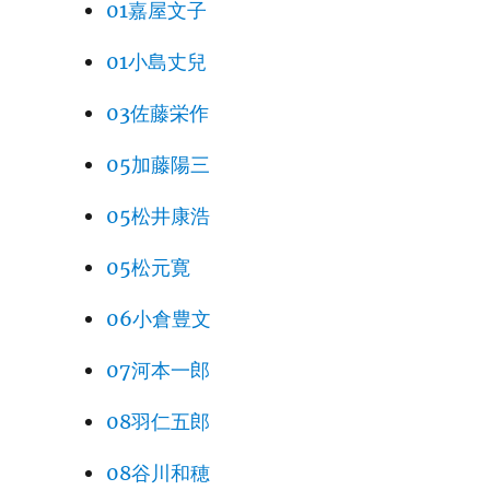
01嘉屋文子
01小島丈兒
03佐藤栄作
05加藤陽三
05松井康浩
05松元寛
06小倉豊文
07河本一郎
08羽仁五郎
08谷川和穂