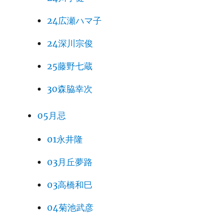
24広瀬ハマ子
24深川宗俊
25藤野七蔵
30森脇幸次
05月忌
01永井隆
03月丘夢路
03高橋和巳
04菊池武彦