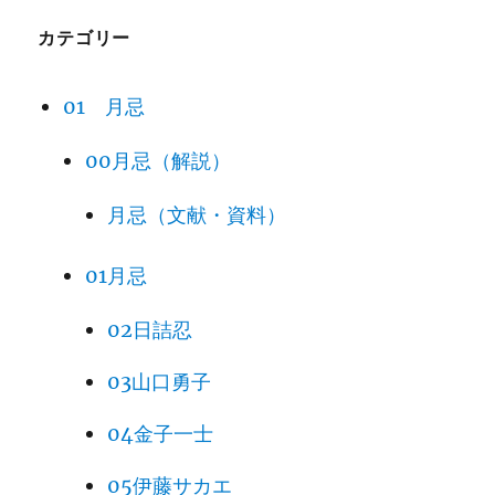
カテゴリー
01 月忌
00月忌（解説）
月忌（文献・資料）
01月忌
02日詰忍
03山口勇子
04金子一士
05伊藤サカエ