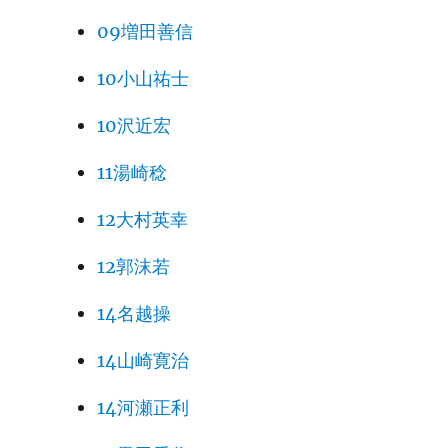
09増田善信
10小山祐士
10沢近宏
11湯崎稔
12大村英幸
12郭沫若
14名越操
14山崎寛治
14河瀬正利