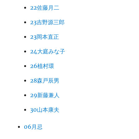
22佐藤月二
23吉野源三郎
23岡本直正
24大庭みな子
26植村環
28森戸辰男
29新藤兼人
30山本康夫
06月忌