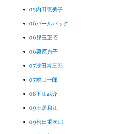
05内田恵美子
06パールバック
06児玉正昭
06栗原貞子
07浅田常三郎
07鳩山一郎
08下江武介
09土居和江
09松田重次郎