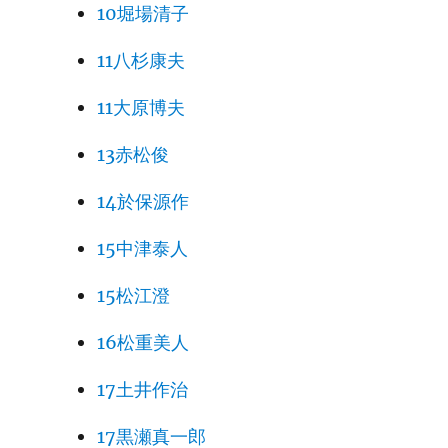
10堀場清子
11八杉康夫
11大原博夫
13赤松俊
14於保源作
15中津泰人
15松江澄
16松重美人
17土井作治
17黒瀬真一郎