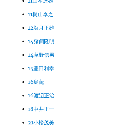
11山本達雄
11梶山季之
12塩月正雄
14猪飼隆明
14草野信男
15豊田利幸
16島薫
16渡辺正治
18中井正一
21小松茂美