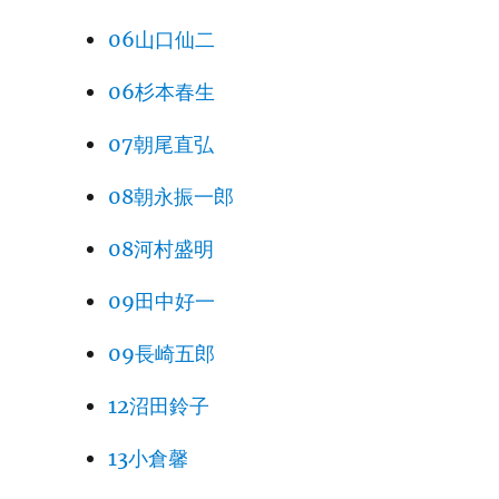
06山口仙二
06杉本春生
07朝尾直弘
08朝永振一郎
08河村盛明
09田中好一
09長崎五郎
12沼田鈴子
13小倉馨