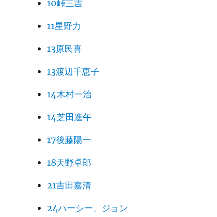
10峠三吉
11星野力
13原民喜
13渡辺千恵子
14木村一治
14芝田進午
17後藤陽一
18天野卓郎
21吉田嘉清
24ハーシー、ジョン