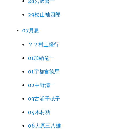
28宮沢喜一
29桧山袖四郎
07月忌
？？村上経行
01加納竜一
01宇都宮徳馬
02中野清一
03古浦千穂子
04木村功
06大原三八雄