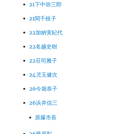
21下中弥三郎
21関千枝子
22加納実紀代
22名越史樹
22荘司雅子
24児玉健次
26今堀恭子
26浜井信三
原爆市長
26藤原彰