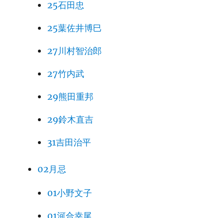
25石田忠
25葉佐井博巳
27川村智治郎
27竹内武
29熊田重邦
29鈴木直吉
31吉田治平
02月忌
01小野文子
01河合幸尾