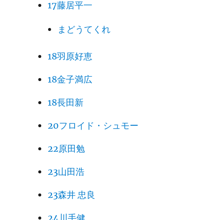
17藤居平一
まどうてくれ
18羽原好恵
18金子満広
18長田新
20フロイド・シュモー
22原田勉
23山田浩
23森井 忠良
24川手健