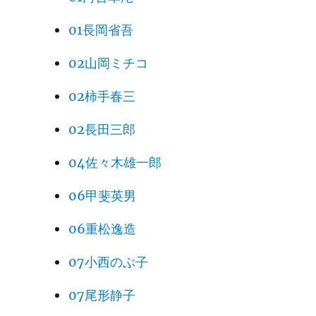
01長岡省吾
02山岡ミチコ
02柿手春三
02長田三郎
04佐々木雄一郎
06甲斐英男
06重松逸造
07小西のぶ子
07尾形静子