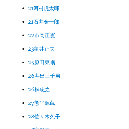
21河村虎太郎
21石井金一郎
22市岡正憲
23亀井正夫
25原田東岷
26井出三千男
26楠忠之
27熊平源蔵
28佐々木久子