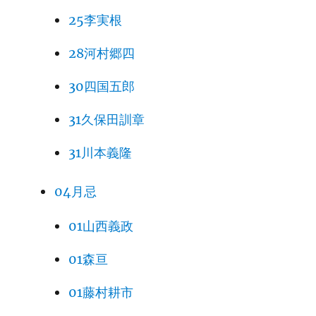
25李実根
28河村郷四
30四国五郎
31久保田訓章
31川本義隆
04月忌
01山西義政
01森亘
01藤村耕市