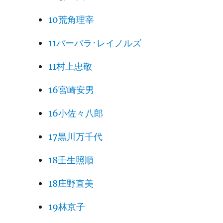
10荒角理宰
11バーバラ･レイノルズ
11村上忠敬
16宮崎安男
16小佐々八郎
17黒川万千代
18壬生照順
18庄野直美
19林京子