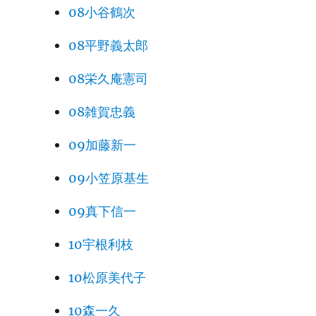
08小谷鶴次
08平野義太郎
08栄久庵憲司
08雑賀忠義
09加藤新一
09小笠原基生
09真下信一
10宇根利枝
10松原美代子
10森一久