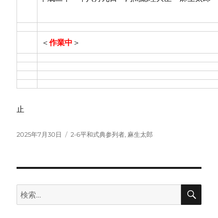
＜
作業中
＞
止
投
カ
2025年7月30日
2-6平和式典参列者
,
麻生太郎
稿
テ
日:
ゴ
リ
ー
検
検
索
索: