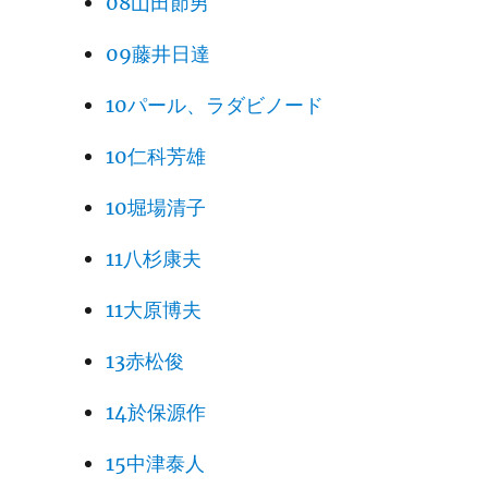
08山田節男
09藤井日達
10パール、ラダビノード
10仁科芳雄
10堀場清子
11八杉康夫
11大原博夫
13赤松俊
14於保源作
15中津泰人