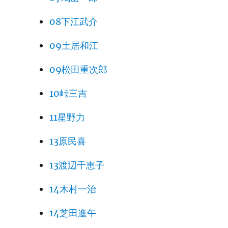
08下江武介
09土居和江
09松田重次郎
10峠三吉
11星野力
13原民喜
13渡辺千恵子
14木村一治
14芝田進午