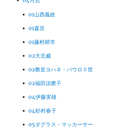
04月忌
01山西義政
01森亘
01藤村耕市
02大北威
02教皇ヨハネ・パウロⅡ世
02福田須磨子
04伊藤実雄
04杉村春子
05ダグラス・マッカーサー