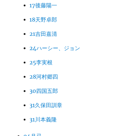
17後藤陽一
18天野卓郎
21吉田嘉清
24ハーシー、ジョン
25李実根
28河村郷四
30四国五郎
31久保田訓章
31川本義隆