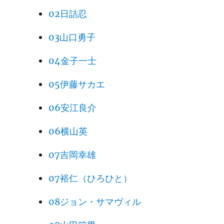
02日詰忍
03山口勇子
04金子一士
05伊藤サカエ
06安江良介
06横山英
07吉岡幸雄
07裕仁（ひろひと）
08ジョン・サマヴィル