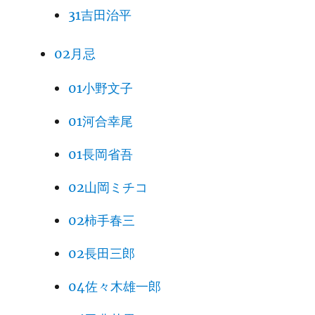
31吉田治平
02月忌
01小野文子
01河合幸尾
01長岡省吾
02山岡ミチコ
02柿手春三
02長田三郎
04佐々木雄一郎