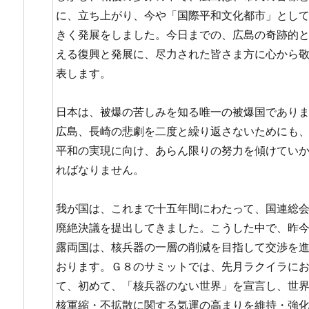
に、立ち上がり、今や「国際平和文化都市」とし
きく発展をしました。今日までの、広島の奇跡的
える復興と発展に、尽力された皆さま方に心から
表します。
日本は、被爆の苦しみを知る唯一の被爆国であり
広島、長崎の悲劇を二度と繰り返さないためにも
平和の実現に向け、あらん限りの努力を傾けてい
ればなりません。
我が国は、これまで十五年間にわたって、国連総
廃絶決議を提出してきました。こうした中で、昨
露両国は、核兵器の一層の削減を目指して交渉を
おります。Ｇ８のサミットでは、先月ラクイラに
て、初めて、「核兵器のない世界」を宣言し、世
核軍縮・不拡散に関する気運の高まりを維持・強