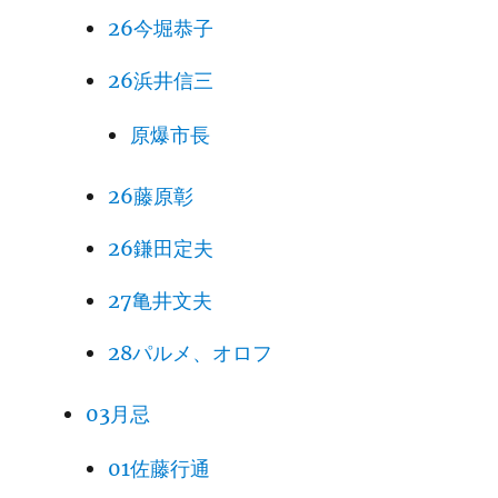
26今堀恭子
26浜井信三
原爆市長
26藤原彰
26鎌田定夫
27亀井文夫
28パルメ、オロフ
03月忌
01佐藤行通