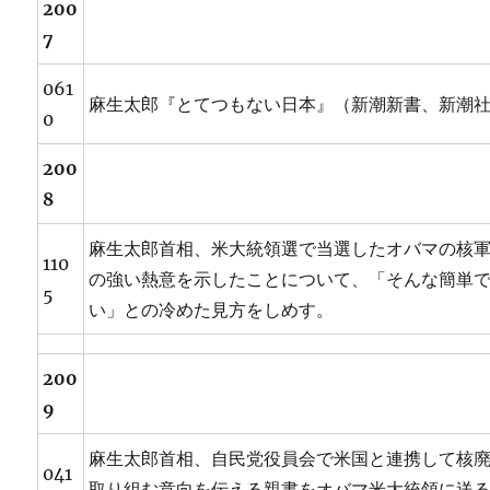
200
7
061
麻生太郎『とてつもない日本』（新潮新書、新潮
0
200
8
麻生太郎首相、米大統領選で当選したオバマの核
110
の強い熱意を示したことについて、「そんな簡単
5
い」との冷めた見方をしめす。
200
9
麻生太郎首相、自民党役員会で米国と連携して核
041
取り組む意向を伝える親書をオバマ米大統領に送