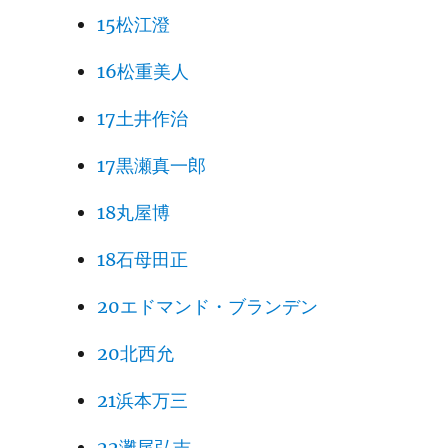
15松江澄
16松重美人
17土井作治
17黒瀬真一郎
18丸屋博
18石母田正
20エドマンド・ブランデン
20北西允
21浜本万三
22灘尾弘吉