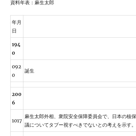
資料年表：麻生太郎
年月
日
194
0
092
誕生
0
200
6
麻生太郎外相、衆院安全保障委員会で、日本の核
1017
議についてタブー視すべきでないとの考えを示す