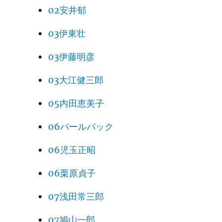
02安井郁
03伊東壮
03伊藤明彦
03大江健三郎
05内田恵美子
06パールバック
06児玉正昭
06栗原貞子
07浅田常三郎
07鳩山一郎