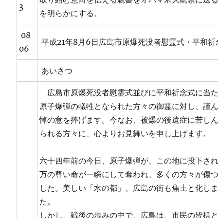
3
を明らかにする。
08
平成21年8月6日広島市原爆死没者慰霊式・平和祈
06
あいさつ
広島市原爆死没者慰霊式並びに平和祈念式に当
原子爆弾の犠牲となられた方々の御霊に対し、謹
悼の意を捧げます。今なお、被爆の後遺症に苦し
られる方々に、心よりお見舞いを申し上げます。
六十四年前の今日、原子爆弾が、この地に投下さ
万の尊い命が一瞬にして奪われ、多くの方々が傷
した。美しい「水の都」、広島の街も焦土と化し
た。
しかし、戦後の歩みの中で、広島は、市民の皆様