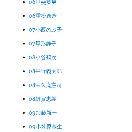
06甲斐英男
06重松逸造
07小西のぶ子
07尾形静子
08小谷鶴次
08平野義太郎
08栄久庵憲司
08雑賀忠義
09加藤新一
09小笠原基生