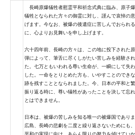
長崎原爆犠牲者慰霊平和祈念式典に臨み、原子
犠牲となられた方々の御霊に対し、謹んで哀悼の
げます。今なお、被爆の後遺症に苦しんでおられ
に、心よりお見舞いを申し上げます。
六十四年前、長崎の方々は、この地に投下された
弾によって、筆舌に尽くしがたい苦しみを経験さ
た。七万ともいわれる尊い生命が、一瞬にして失
した。一命をとりとめた方も、いやすことのでき
跡を残すこととなられました。今、日本の平和と
振り返る時に、尊い犠牲があったことを決して忘
とはできません。
日本は、被爆の苦しみを知る唯一の被爆国であり
広島、長崎の悲劇を二度と繰り返さないためにも
平和の実現に向け、あらん限りの努力を傾けてい