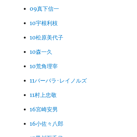
09真下信一
10宇根利枝
10松原美代子
10森一久
10荒角理宰
11バーバラ･レイノルズ
11村上忠敬
16宮崎安男
16小佐々八郎