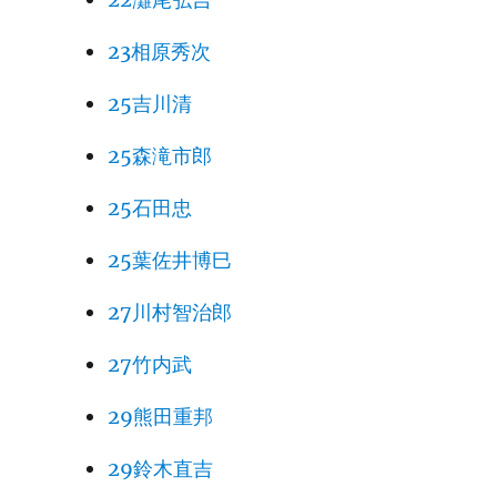
23相原秀次
25吉川清
25森滝市郎
25石田忠
25葉佐井博巳
27川村智治郎
27竹内武
29熊田重邦
29鈴木直吉