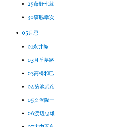
25藤野七蔵
30森脇幸次
05月忌
01永井隆
03月丘夢路
03高橋和巳
04菊池武彦
05文沢隆一
06渡辺忠雄
07大内五良