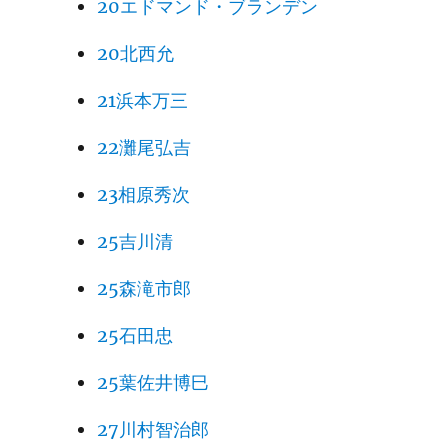
20エドマンド・ブランデン
20北西允
21浜本万三
22灘尾弘吉
23相原秀次
25吉川清
25森滝市郎
25石田忠
25葉佐井博巳
27川村智治郎