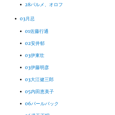
28パルメ、オロフ
03月忌
01佐藤行通
02安井郁
03伊東壮
03伊藤明彦
03大江健三郎
05内田恵美子
06パールバック