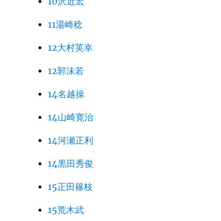
10沢近宏
11湯崎稔
12大村英幸
12郭沫若
14名越操
14山崎寛治
14河瀬正利
14黒田秀俊
15正田篠枝
15荒木武