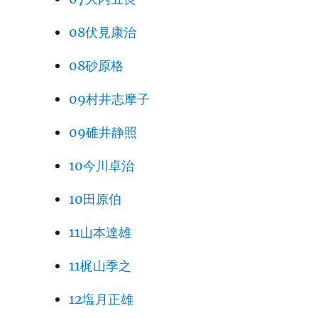
08伏見康治
08砂原格
09村井志摩子
09碓井静照
10今川卓治
10田原伯
11山本達雄
11梶山季之
12塩月正雄