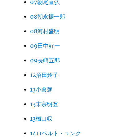
07朝尾直弘
08朝永振一郎
08河村盛明
09田中好一
09長崎五郎
12沼田鈴子
13小倉馨
13末宗明登
13橋口収
14ロベルト・ユンク