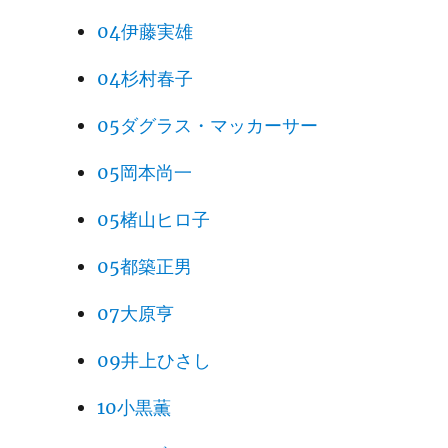
04伊藤実雄
04杉村春子
05ダグラス・マッカーサー
05岡本尚一
05楮山ヒロ子
05都築正男
07大原亨
09井上ひさし
10小黒薫