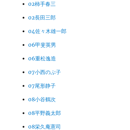
02柿手春三
02長田三郎
04佐々木雄一郎
06甲斐英男
06重松逸造
07小西のぶ子
07尾形静子
08小谷鶴次
08平野義太郎
08栄久庵憲司