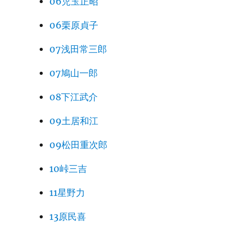
06児玉正昭
06栗原貞子
07浅田常三郎
07鳩山一郎
08下江武介
09土居和江
09松田重次郎
10峠三吉
11星野力
13原民喜