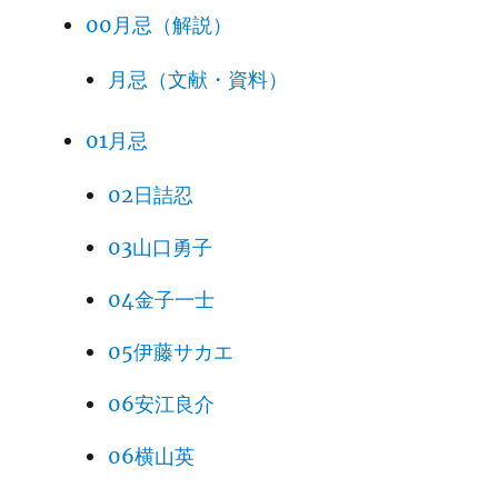
00月忌（解説）
月忌（文献・資料）
01月忌
02日詰忍
03山口勇子
04金子一士
05伊藤サカエ
06安江良介
06横山英