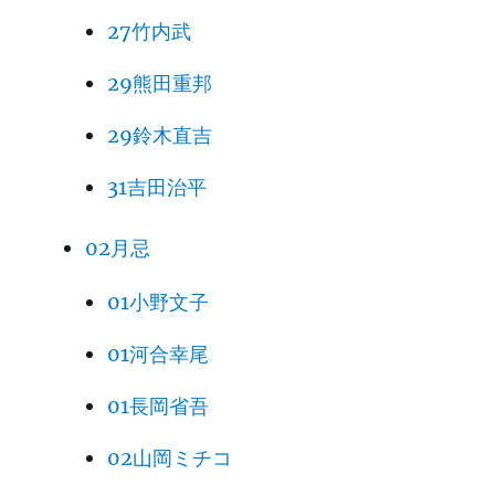
27竹内武
29熊田重邦
29鈴木直吉
31吉田治平
02月忌
01小野文子
01河合幸尾
01長岡省吾
02山岡ミチコ