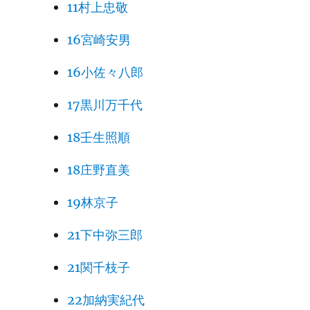
11村上忠敬
16宮崎安男
16小佐々八郎
17黒川万千代
18壬生照順
18庄野直美
19林京子
21下中弥三郎
21関千枝子
22加納実紀代