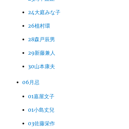
24大庭みな子
26植村環
28森戸辰男
29新藤兼人
30山本康夫
06月忌
01嘉屋文子
01小島丈兒
03佐藤栄作