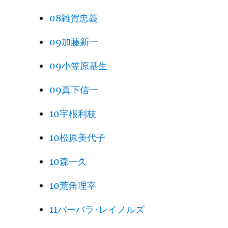
08雑賀忠義
09加藤新一
09小笠原基生
09真下信一
10宇根利枝
10松原美代子
10森一久
10荒角理宰
11バーバラ･レイノルズ