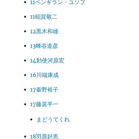
11ペンギラン・ユソフ
11稲賀敬二
12黒木和雄
13蜂谷道彦
14勅使河原宏
16川端康成
17秦野裕子
17藤居平一
まどうてくれ
18羽原好恵