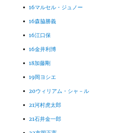
16マルセル・ジュノー
16森脇勝義
16江口保
16金井利博
18加藤剛
19岡ヨシエ
20ウィリアム・シャ－ル
21河村虎太郎
21石井金一郎
22市岡正憲