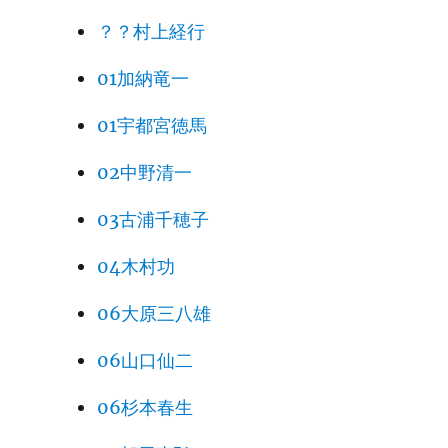
？？村上経行
01加納竜一
01宇都宮徳馬
02中野清一
03古浦千穂子
04木村功
06大原三八雄
06山口仙二
06杉本春生