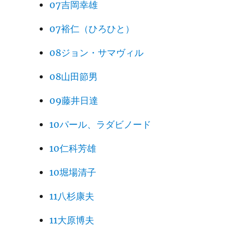
07吉岡幸雄
07裕仁（ひろひと）
08ジョン・サマヴィル
08山田節男
09藤井日達
10パール、ラダビノード
10仁科芳雄
10堀場清子
11八杉康夫
11大原博夫