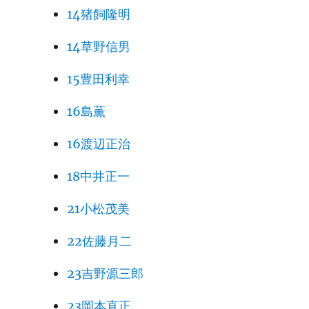
14猪飼隆明
14草野信男
15豊田利幸
16島薫
16渡辺正治
18中井正一
21小松茂美
22佐藤月二
23吉野源三郎
23岡本直正