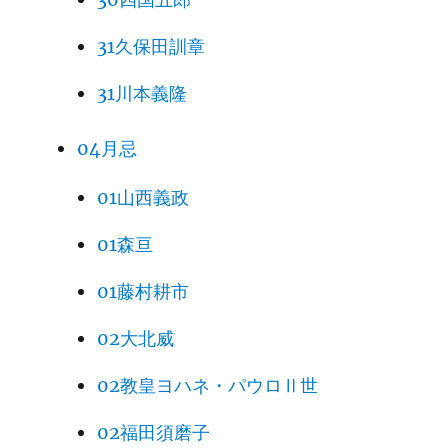
31久保田訓章
31川本義隆
04月忌
01山西義政
01森亘
01藤村耕市
02大北威
02教皇ヨハネ・パウロⅡ世
02福田須磨子