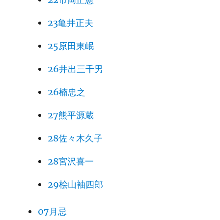
23亀井正夫
25原田東岷
26井出三千男
26楠忠之
27熊平源蔵
28佐々木久子
28宮沢喜一
29桧山袖四郎
07月忌