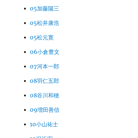
05加藤陽三
05松井康浩
05松元寛
06小倉豊文
07河本一郎
08羽仁五郎
08谷川和穂
09増田善信
10小山祐士