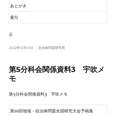
あとがき
索引
止
投
カ
2022年12月10日
自治体問題研究所
稿
テ
日:
ゴ
リ
第5分科会関係資料3 宇吹メ
ー
モ
第5分科会関係資料3 宇吹メモ
第10回地域・自治体問題全国研究大会予稿集