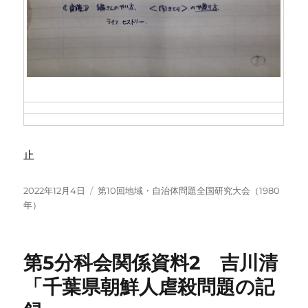
止
投
カ
2022年12月4日
第10回地域・自治体問題全国研究大会（1980
稿
テ
年）
日:
ゴ
リ
ー
第5分科会関係資料2 吉川清
「千葉県朝鮮人虐殺問題の記