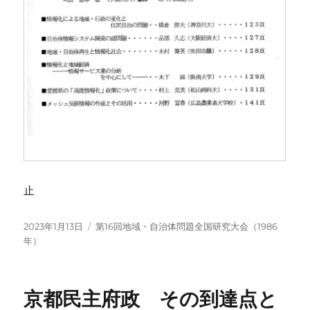
止
投
カ
2023年1月13日
第16回地域・自治体問題全国研究大会（1986
稿
テ
年）
日:
ゴ
リ
ー
京都民主府政 その到達点と