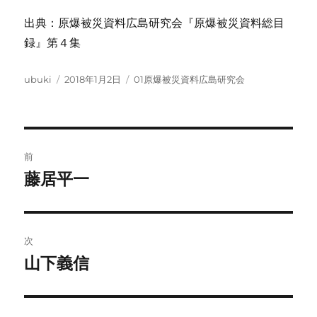
出典：原爆被災資料広島研究会『原爆被災資料総目
録』第４集
投
投
カ
ubuki
2018年1月2日
01原爆被災資料広島研究会
稿
稿
テ
者
日:
ゴ
リ
ー
投
前
稿
藤居平一
前
の
ナ
投
ビ
稿:
次
ゲ
山下義信
次
の
ー
投