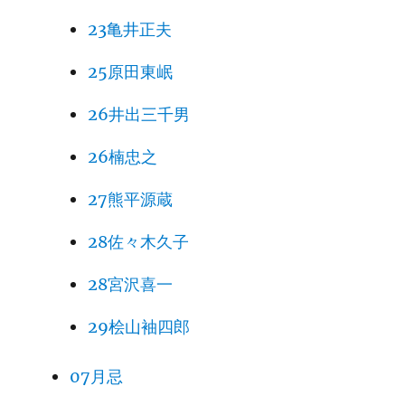
23亀井正夫
25原田東岷
26井出三千男
26楠忠之
27熊平源蔵
28佐々木久子
28宮沢喜一
29桧山袖四郎
07月忌