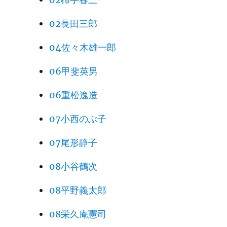
02長田三郎
04佐々木雄一郎
06甲斐英男
06重松逸造
07小西のぶ子
07尾形静子
08小谷鶴次
08平野義太郎
08栄久庵憲司