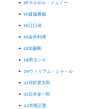
16マルセル・ジュノー
16森脇勝義
16江口保
16金井利博
18加藤剛
19岡ヨシエ
20ウィリアム・シャ－ル
21河村虎太郎
21石井金一郎
22市岡正憲