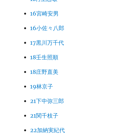
16宮崎安男
16小佐々八郎
17黒川万千代
18壬生照順
18庄野直美
19林京子
21下中弥三郎
21関千枝子
22加納実紀代