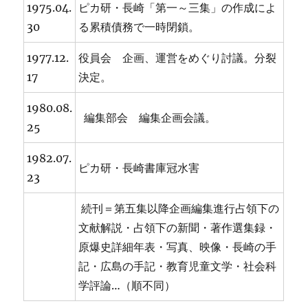
1975.04.
ピカ研・長崎「第一～三集」の作成によ
30
る累積債務で一時閉鎖。
1977.12.
役員会 企画、運営をめぐり討議。分裂
17
決定。
1980.08.
編集部会 編集企画会議。
25
1982.07.
ピカ研・長崎書庫冠水害
23
続刊＝第五集以降企画編集進行占領下の
文献解説・占領下の新聞・著作選集録・
原爆史詳細年表・写真、映像・長崎の手
記・広島の手記・教育児童文学・社会科
学評論…（順不同）