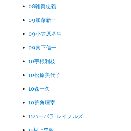
08雑賀忠義
09加藤新一
09小笠原基生
09真下信一
10宇根利枝
10松原美代子
10森一久
10荒角理宰
11バーバラ･レイノルズ
11村上忠敬