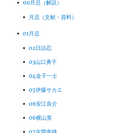
00月忌（解説）
月忌（文献・資料）
01月忌
02日詰忍
03山口勇子
04金子一士
05伊藤サカエ
06安江良介
06横山英
07吉岡幸雄