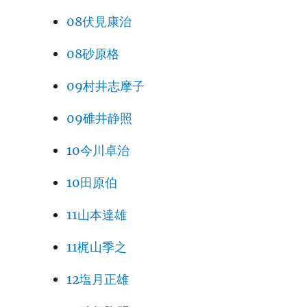
08伏見康治
08砂原格
09村井志摩子
09碓井静照
10今川卓治
10田原伯
11山本達雄
11梶山季之
12塩月正雄