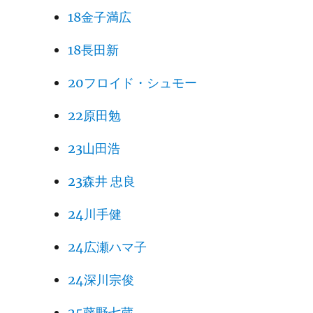
18金子満広
18長田新
20フロイド・シュモー
22原田勉
23山田浩
23森井 忠良
24川手健
24広瀬ハマ子
24深川宗俊
25藤野七蔵