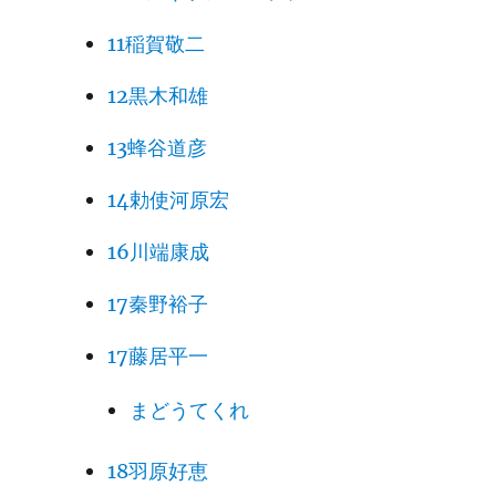
11稲賀敬二
12黒木和雄
13蜂谷道彦
14勅使河原宏
16川端康成
17秦野裕子
17藤居平一
まどうてくれ
18羽原好恵