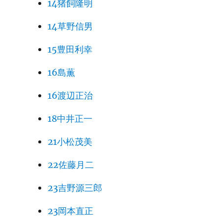
14猪飼隆明
14草野信男
15豊田利幸
16島薫
16渡辺正治
18中井正一
21小松茂美
22佐藤月二
23吉野源三郎
23岡本直正