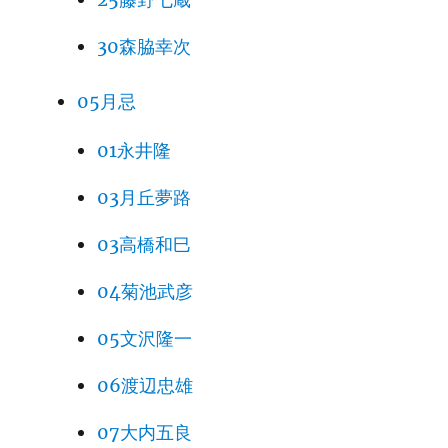
30森脇幸次
05月忌
01永井隆
03月丘夢路
03高橋和巳
04菊池武彦
05文沢隆一
06渡辺忠雄
07大内五良