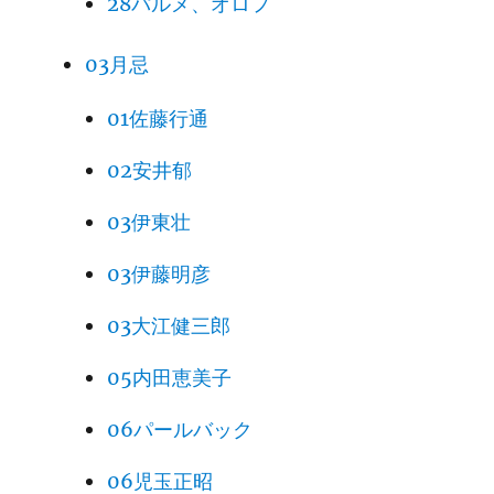
28パルメ、オロフ
03月忌
01佐藤行通
02安井郁
03伊東壮
03伊藤明彦
03大江健三郎
05内田恵美子
06パールバック
06児玉正昭