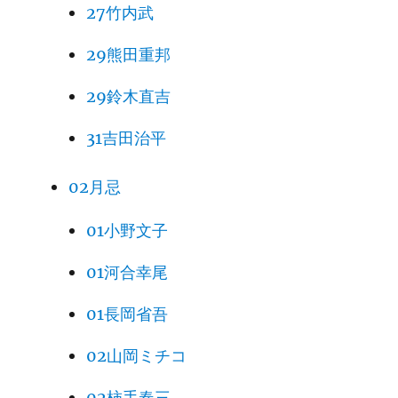
27竹内武
29熊田重邦
29鈴木直吉
31吉田治平
02月忌
01小野文子
01河合幸尾
01長岡省吾
02山岡ミチコ
02柿手春三