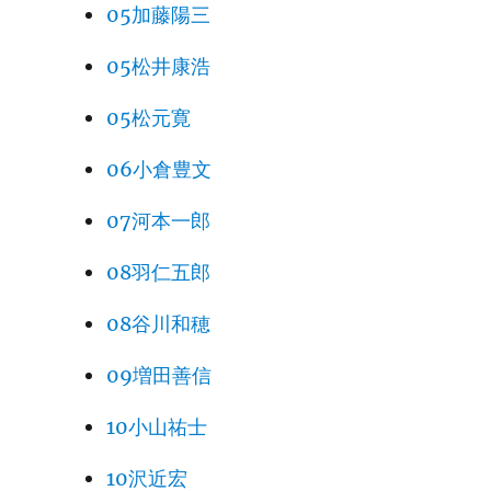
05加藤陽三
05松井康浩
05松元寛
06小倉豊文
07河本一郎
08羽仁五郎
08谷川和穂
09増田善信
10小山祐士
10沢近宏