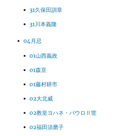
31久保田訓章
31川本義隆
04月忌
01山西義政
01森亘
01藤村耕市
02大北威
02教皇ヨハネ・パウロⅡ世
02福田須磨子