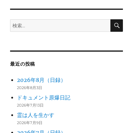
シ
稿:
ョ
検
検
ン
索
索:
最近の投稿
2026年8月（日録）
2026年8月3日
ドキュメント原爆日記
2026年7月13日
霊は人を生かす
2026年7月9日
2026年7月（日録）