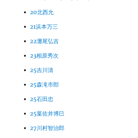
20北西允
21浜本万三
22灘尾弘吉
23相原秀次
25吉川清
25森滝市郎
25石田忠
25葉佐井博巳
27川村智治郎