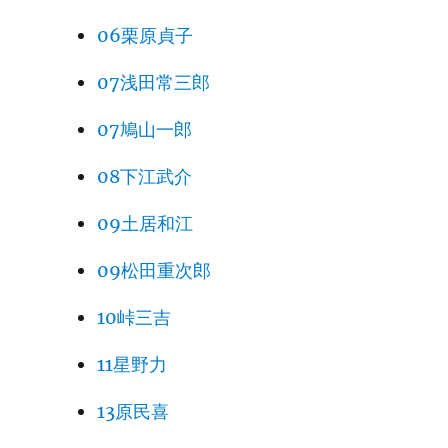
06栗原貞子
07浅田常三郎
07鳩山一郎
08下江武介
09土居和江
09松田重次郎
10峠三吉
11星野力
13原民喜