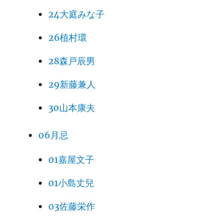
24大庭みな子
26植村環
28森戸辰男
29新藤兼人
30山本康夫
06月忌
01嘉屋文子
01小島丈兒
03佐藤栄作