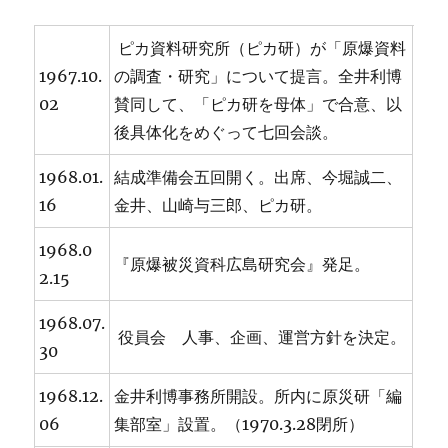
ピカ資料研究所（ピカ研）が「原爆資料
1967.10.
の調査・研究」について提言。全井利博
02
賛同して、「ピカ研を母体」で合意、以
後具体化をめぐって七回会談。
1968.01.
結成準備会五回開く。出席、今堀誠二、
16
金井、山崎与三郎、ピカ研。
1968.0
『原爆被災資科広島研究会』発足。
2.15
1968.07.
役員会 人事、企画、運営方針を決定。
30
1968.12.
金井利博事務所開設。所内に原災研「編
06
集部室」設置。（1970.3.28閉所）