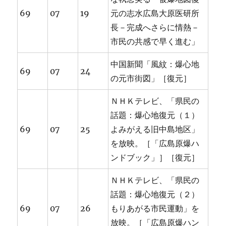
69
07
19
元の志水広島大原医研所
長－完成へさらに情熱－
市民の共感で早く進む」
中国新聞「風紋：爆心地
69
07
24
の元市街図」［復元］
ＮＨＫテレビ、「県民の
話題：爆心地復元（１）
69
07
25
よみがえる旧中島地区」
を放映。［「広島原爆ハ
ンドブック」］［復元］
ＮＨＫテレビ、「県民の
話題：爆心地復元（２）
69
07
26
もりあがる市民運動」を
放映。［「広島原爆ハン