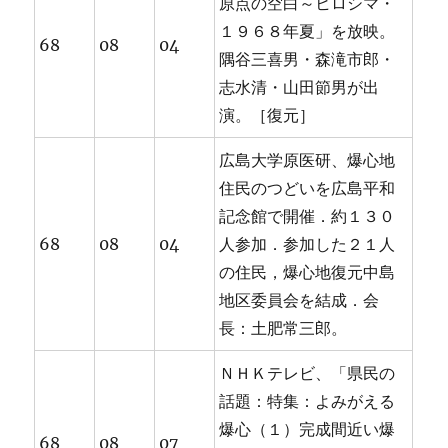
原点の空白～ヒロシマ・
１９６８年夏」を放映。
68
08
04
隅谷三喜男・森滝市郎・
志水清・山田節男が出
演。［復元］
広島大学原医研、爆心地
住民のつどいを広島平和
記念館で開催．約１３０
68
08
04
人参加．参加した２１人
の住民，爆心地復元中島
地区委員会を結成．会
長：土肥常三郎。
ＮＨＫテレビ、「県民の
話題：特集：よみがえる
爆心（１）完成間近い爆
68
08
07