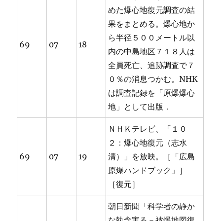
めた爆心地復元調査の結
果をまとめる。爆心地か
ら半径５００メートル以
69
07
18
内の中島地区７１８人は
全員死亡、追跡調査で７
０％の消息つかむ。NHK
は調査記録を「原爆爆心
地」として出版．
ＮＨＫテレビ、「１０
２：爆心地復元（志水
69
07
19
清）」を放映。［「広島
原爆ハンドブック」］
［復元］
朝日新聞「科学者の静か
な執念実る－被爆地図復