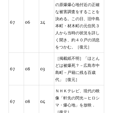
の原爆爆心地付近の正確
な被害調査をすることを
決める。この日、旧中島
67
06
24
本町・材木町の元住民３
人から当時の状況を詳し
く聞き、約４０戸の消息
をつかむ。［復元］
［掲載紙不明］「ほとん
どは被爆死？－広島市中
67
08
03
島町－戸籍に残る百歳
代」［復元］
ＮＨＫテレビ、現代の映
像「軒先の閃光～ヒロシ
67
08
04
マ・爆心地」を放映．
［復元］