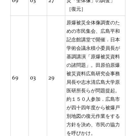
69
03
27
災「全体像」の調査」
［復元］
原爆被災全体像調査のた
めの市民集会、広島平和
記念館講堂で開催．日本
学術会議永積小委員長が
基調講演「原爆被災資料
の諸問題」。田原伯原爆
被災資料広島研究会事務
69
03
29
局長や志水清広島大学原
医研所長らが問題提起。
約１５０人参加．広島市
が四十四年度から被爆戸
別地図の復元作業をする
方針を決め、市民の協力
を呼びかけ。