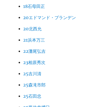
18石母田正
20エドマンド・ブランデン
20北西允
21浜本万三
22灘尾弘吉
23相原秀次
25吉川清
25森滝市郎
25石田忠