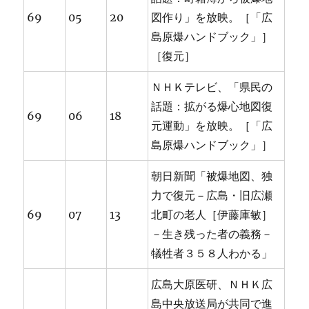
69
05
20
図作り」を放映。［「広
島原爆ハンドブック」］
［復元］
ＮＨＫテレビ、「県民の
話題：拡がる爆心地図復
69
06
18
元運動」を放映。［「広
島原爆ハンドブック」］
朝日新聞「被爆地図、独
力で復元－広島・旧広瀬
69
07
13
北町の老人［伊藤庫敏］
－生き残った者の義務－
犠牲者３５８人わかる」
広島大原医研、ＮＨＫ広
島中央放送局が共同で進