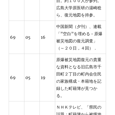
目。約１００人が参列。
広島大学原医研の湯崎稔
ら、復元地図を持参。
中国新聞（夕刊）、連載
「”空白”を埋める－原爆
69
05
16
被災地図の復元調査」
（～２０日，４回）．
原爆被災地図復元の貴重
な資料となる旧広島市千
田町２丁目の町内会住民
69
05
19
の家族構成・本籍地を記
録した町籍簿が見つか
る。
ＮＨＫテレビ、「県民の
話題：町籍簿から被爆地