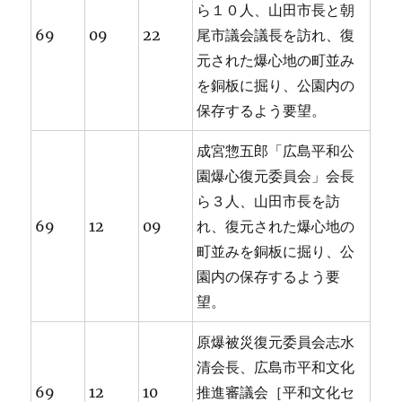
ら１０人、山田市長と朝
69
09
22
尾市議会議長を訪れ、復
元された爆心地の町並み
を銅板に掘り、公園内の
保存するよう要望。
成宮惣五郎「広島平和公
園爆心復元委員会」会長
ら３人、山田市長を訪
69
12
09
れ、復元された爆心地の
町並みを銅板に掘り、公
園内の保存するよう要
望。
原爆被災復元委員会志水
清会長、広島市平和文化
69
12
10
推進審議会［平和文化セ