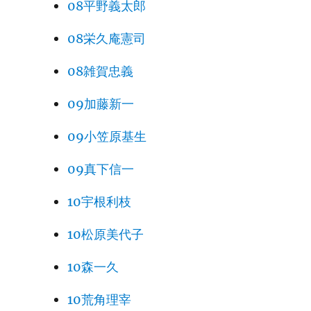
08平野義太郎
08栄久庵憲司
08雑賀忠義
09加藤新一
09小笠原基生
09真下信一
10宇根利枝
10松原美代子
10森一久
10荒角理宰