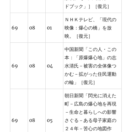
ドブック」］［復元］
ＮＨＫテレビ、「現代の
69
08
01
映像：爆心の橋」を放
映。［復元］
中国新聞「この人・この
本：「原爆爆心地」の志
69
08
04
水清氏－被害の全体像つ
かむ－拡がった住民運動
の輪」［復元］
朝日新聞「閃光に消えた
町－広島の爆心地を再現
－生命と暮らしへの影響
69
08
05
さぐる－ある母子家庭の
２４年－苦心の地図作