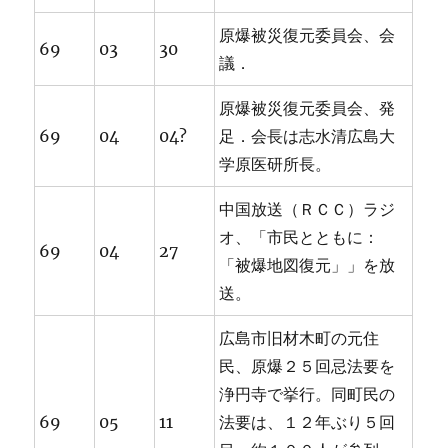
原爆被災復元委員会、会
69
03
30
議．
原爆被災復元委員会、発
69
04
04?
足．会長は志水清広島大
学原医研所長。
中国放送（ＲＣＣ）ラジ
オ、「市民とともに：
69
04
27
「被爆地図復元」」を放
送。
広島市旧材木町の元住
民、原爆２５回忌法要を
浄円寺で挙行。同町民の
69
05
11
法要は、１２年ぶり５回