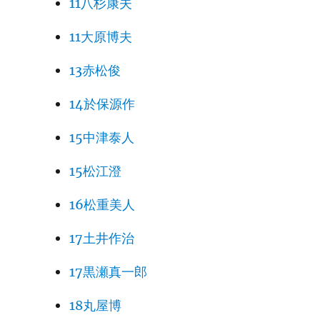
11八杉康夫
11大原博夫
13赤松俊
14於保源作
15中津泰人
15松江澄
16松重美人
17土井作治
17黒瀬真一郎
18丸屋博