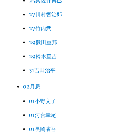
25葉佐井博巳
27川村智治郎
27竹内武
29熊田重邦
29鈴木直吉
31吉田治平
02月忌
01小野文子
01河合幸尾
01長岡省吾