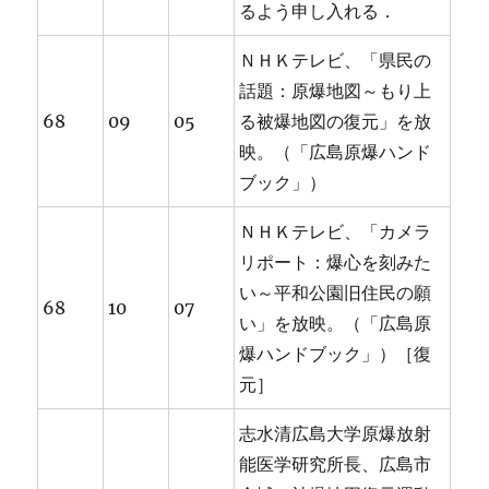
るよう申し入れる．
ＮＨＫテレビ、「県民の
話題：原爆地図～もり上
68
09
05
る被爆地図の復元」を放
映。（「広島原爆ハンド
ブック」）
ＮＨＫテレビ、「カメラ
リポート：爆心を刻みた
い～平和公園旧住民の願
68
10
07
い」を放映。（「広島原
爆ハンドブック」）［復
元］
志水清広島大学原爆放射
能医学研究所長、広島市