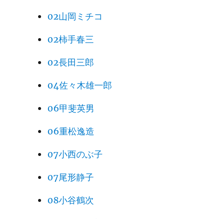
02山岡ミチコ
02柿手春三
02長田三郎
04佐々木雄一郎
06甲斐英男
06重松逸造
07小西のぶ子
07尾形静子
08小谷鶴次