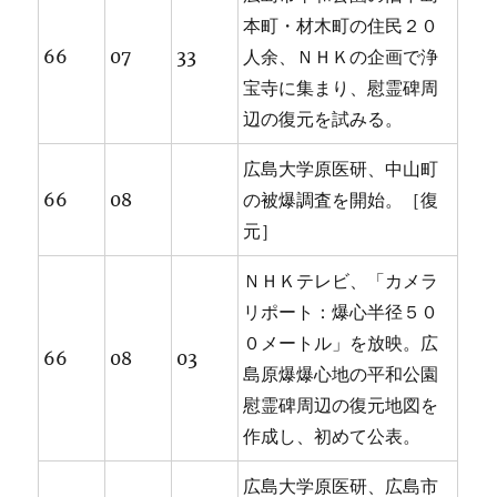
本町・材木町の住民２０
66
07
33
人余、ＮＨＫの企画で浄
宝寺に集まり、慰霊碑周
辺の復元を試みる。
広島大学原医研、中山町
66
08
の被爆調査を開始。［復
元］
ＮＨＫテレビ、「カメラ
リポート：爆心半径５０
０メートル」を放映。広
66
08
03
島原爆爆心地の平和公園
慰霊碑周辺の復元地図を
作成し、初めて公表。
広島大学原医研、広島市