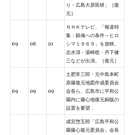
り・広島大原医研」［復
元］
ＮＨＫテレビ、「報道特
集：鎮魂への条件～ヒロ
69
08
10
シマ１９６９」を放映。
志水清・湯崎稔・丹下健
三などが出演。［復元］
土肥常三郎・元中島本町
原爆復元地図作成委員会
69
09
09
会長ら、広島市に平和公
園内に爆心地復元銅版の
設置を要望．
成宮惣五郎「広島平和公
園爆心復元委員会」会長