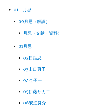
01 月忌
00月忌（解説）
月忌（文献・資料）
01月忌
02日詰忍
03山口勇子
04金子一士
05伊藤サカエ
06安江良介