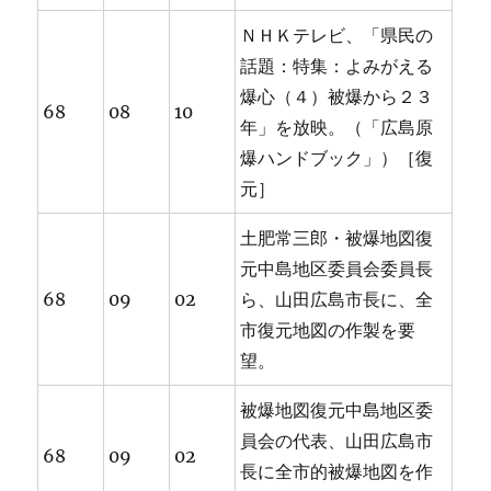
ＮＨＫテレビ、「県民の
話題：特集：よみがえる
爆心（４）被爆から２３
68
08
10
年」を放映。（「広島原
爆ハンドブック」）［復
元］
土肥常三郎・被爆地図復
元中島地区委員会委員長
68
09
02
ら、山田広島市長に、全
市復元地図の作製を要
望。
被爆地図復元中島地区委
員会の代表、山田広島市
68
09
02
長に全市的被爆地図を作