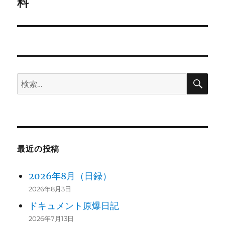
の
料
ー
投
シ
稿:
ョ
ン
検
検
索
索:
最近の投稿
2026年8月（日録）
2026年8月3日
ドキュメント原爆日記
2026年7月13日