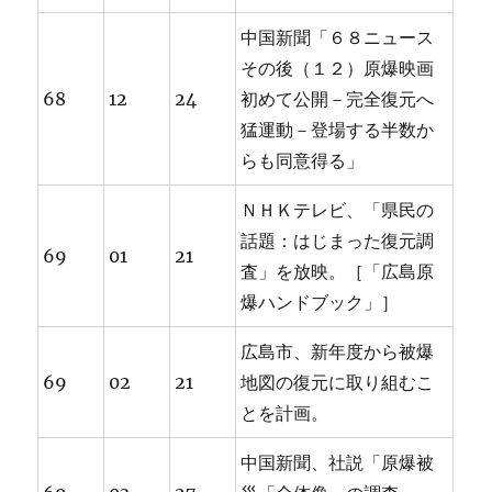
中国新聞「６８ニュース
その後（１２）原爆映画
68
12
24
初めて公開－完全復元へ
猛運動－登場する半数か
らも同意得る」
ＮＨＫテレビ、「県民の
話題：はじまった復元調
69
01
21
査」を放映。［「広島原
爆ハンドブック」］
広島市、新年度から被爆
69
02
21
地図の復元に取り組むこ
とを計画。
中国新聞、社説「原爆被