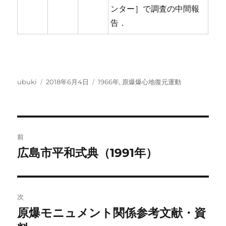
ンター］で調査の中間報
告．
投
投
カ
ubuki
2018年6月4日
1966年
,
原爆爆心地復元運動
稿
稿
テ
者
日:
ゴ
リ
ー
投
前
稿
広島市平和式典（1991年）
前
の
ナ
投
ビ
稿:
次
ゲ
原爆モニュメント関係参考文献・資
次