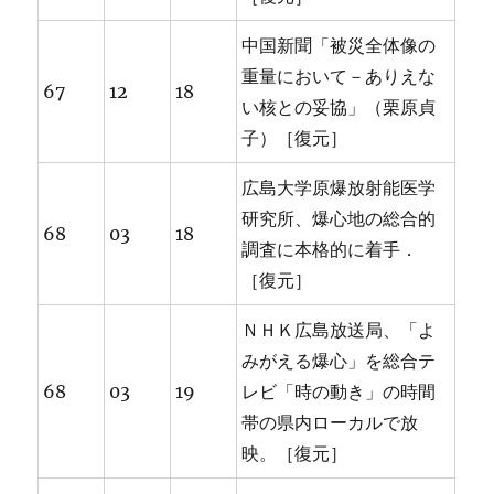
中国新聞「被災全体像の
重量において－ありえな
67
12
18
い核との妥協」（栗原貞
子）［復元］
広島大学原爆放射能医学
研究所、爆心地の総合的
68
03
18
調査に本格的に着手．
［復元］
ＮＨＫ広島放送局、「よ
みがえる爆心」を総合テ
68
03
19
レビ「時の動き」の時間
帯の県内ローカルで放
映。［復元］