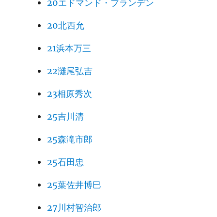
20エドマンド・ブランデン
20北西允
21浜本万三
22灘尾弘吉
23相原秀次
25吉川清
25森滝市郎
25石田忠
25葉佐井博巳
27川村智治郎