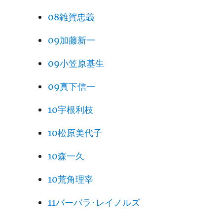
08雑賀忠義
09加藤新一
09小笠原基生
09真下信一
10宇根利枝
10松原美代子
10森一久
10荒角理宰
11バーバラ･レイノルズ