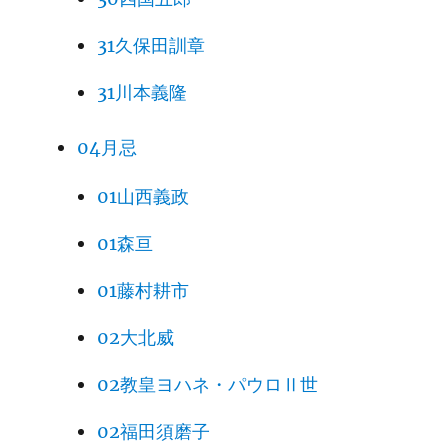
31久保田訓章
31川本義隆
04月忌
01山西義政
01森亘
01藤村耕市
02大北威
02教皇ヨハネ・パウロⅡ世
02福田須磨子