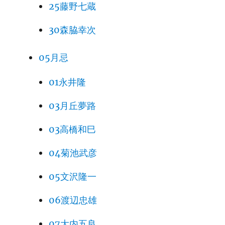
25藤野七蔵
30森脇幸次
05月忌
01永井隆
03月丘夢路
03高橋和巳
04菊池武彦
05文沢隆一
06渡辺忠雄
07大内五良