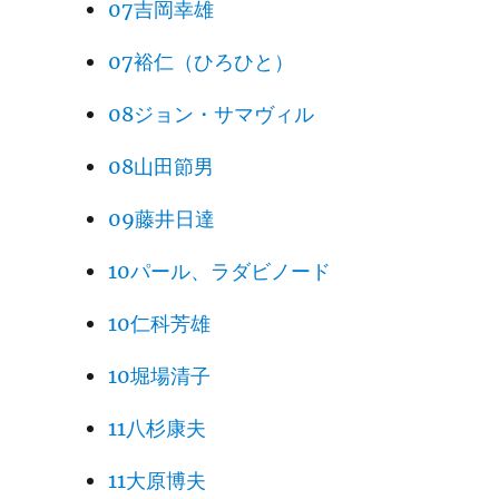
07吉岡幸雄
07裕仁（ひろひと）
08ジョン・サマヴィル
08山田節男
09藤井日達
10パール、ラダビノード
10仁科芳雄
10堀場清子
11八杉康夫
11大原博夫