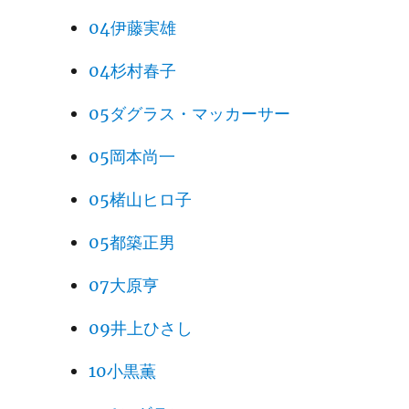
04伊藤実雄
04杉村春子
05ダグラス・マッカーサー
05岡本尚一
05楮山ヒロ子
05都築正男
07大原亨
09井上ひさし
10小黒薫