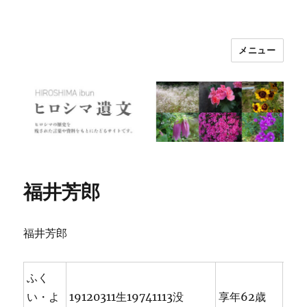
メニュー
ヒロシマ遺文
福井芳郎
福井芳郎
ふく
い・よ
19120311生19741113没
享年62歳