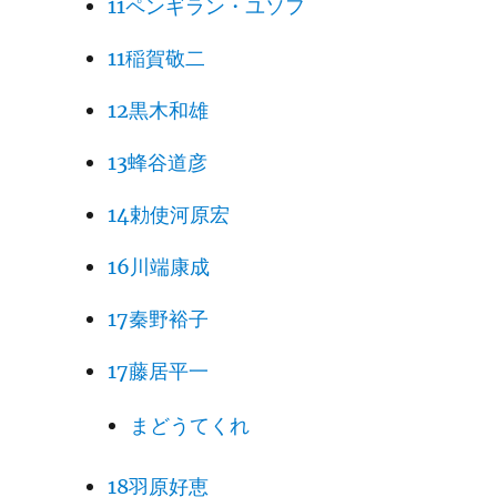
11ペンギラン・ユソフ
11稲賀敬二
12黒木和雄
13蜂谷道彦
14勅使河原宏
16川端康成
17秦野裕子
17藤居平一
まどうてくれ
18羽原好恵