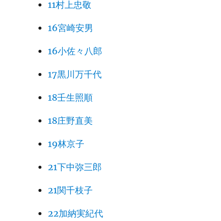
11村上忠敬
16宮崎安男
16小佐々八郎
17黒川万千代
18壬生照順
18庄野直美
19林京子
21下中弥三郎
21関千枝子
22加納実紀代