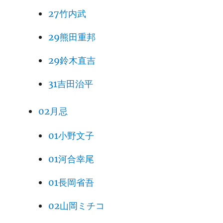
27竹内武
29熊田重邦
29鈴木直吉
31吉田治平
02月忌
01小野文子
01河合幸尾
01長岡省吾
02山岡ミチコ