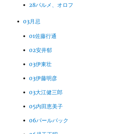
28パルメ、オロフ
03月忌
01佐藤行通
02安井郁
03伊東壮
03伊藤明彦
03大江健三郎
05内田恵美子
06パールバック