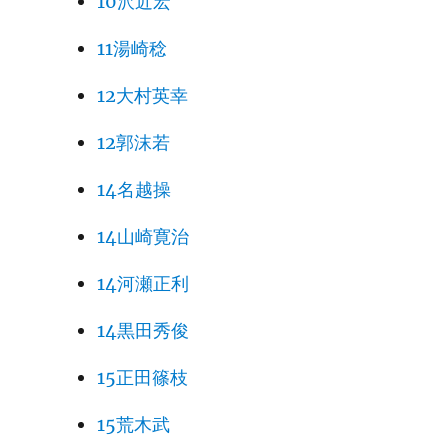
10沢近宏
11湯崎稔
12大村英幸
12郭沫若
14名越操
14山崎寛治
14河瀬正利
14黒田秀俊
15正田篠枝
15荒木武