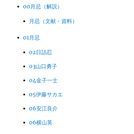
00月忌（解説）
月忌（文献・資料）
01月忌
02日詰忍
03山口勇子
04金子一士
05伊藤サカエ
06安江良介
06横山英