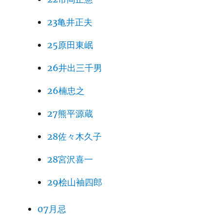
23亀井正夫
25原田東岷
26井出三千男
26楠忠之
27熊平源蔵
28佐々木久子
28宮沢喜一
29桧山袖四郎
07月忌