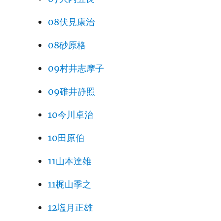
08伏見康治
08砂原格
09村井志摩子
09碓井静照
10今川卓治
10田原伯
11山本達雄
11梶山季之
12塩月正雄