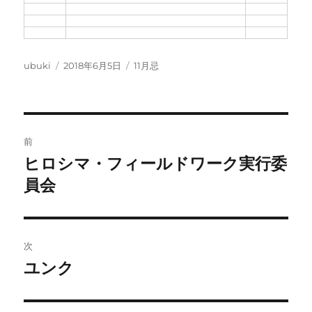
投
投
カ
ubuki
2018年6月5日
11月忌
稿
稿
テ
者
日:
ゴ
リ
ー
投
前
稿
ヒロシマ・フィールドワーク実行委
前
の
員会
ナ
投
ビ
稿:
ゲ
次
ユンク
次
ー
の
シ
投