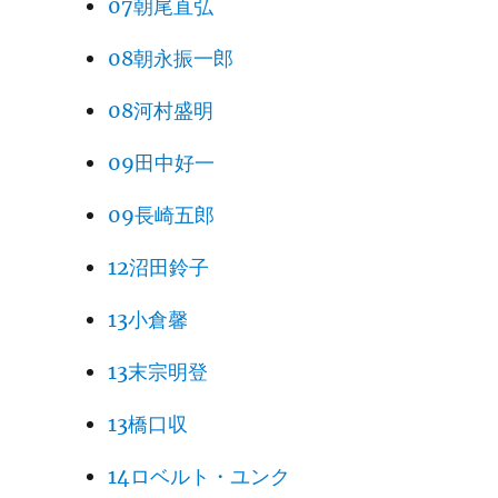
07朝尾直弘
08朝永振一郎
08河村盛明
09田中好一
09長崎五郎
12沼田鈴子
13小倉馨
13末宗明登
13橋口収
14ロベルト・ユンク