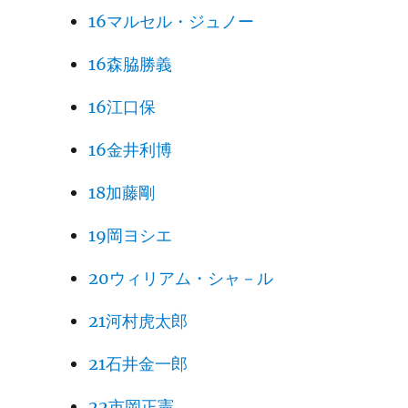
16マルセル・ジュノー
16森脇勝義
16江口保
16金井利博
18加藤剛
19岡ヨシエ
20ウィリアム・シャ－ル
21河村虎太郎
21石井金一郎
22市岡正憲