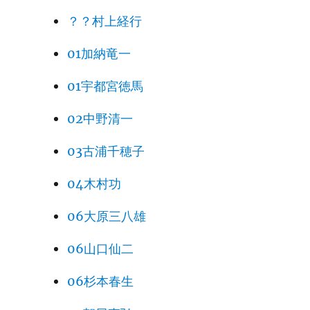
？？村上経行
01加納竜一
01宇都宮徳馬
02中野清一
03古浦千穂子
04木村功
06大原三八雄
06山口仙二
06杉本春生