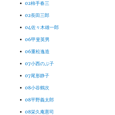
02柿手春三
02長田三郎
04佐々木雄一郎
06甲斐英男
06重松逸造
07小西のぶ子
07尾形静子
08小谷鶴次
08平野義太郎
08栄久庵憲司