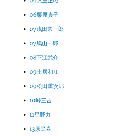
06児玉正昭
06栗原貞子
07浅田常三郎
07鳩山一郎
08下江武介
09土居和江
09松田重次郎
10峠三吉
11星野力
13原民喜