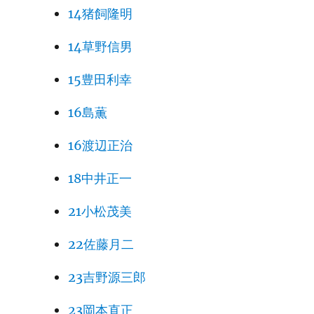
14猪飼隆明
14草野信男
15豊田利幸
16島薫
16渡辺正治
18中井正一
21小松茂美
22佐藤月二
23吉野源三郎
23岡本直正