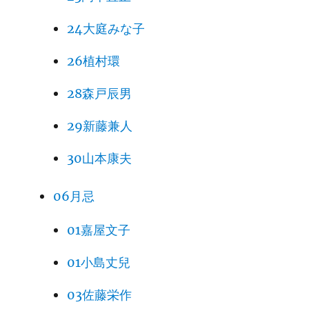
24大庭みな子
26植村環
28森戸辰男
29新藤兼人
30山本康夫
06月忌
01嘉屋文子
01小島丈兒
03佐藤栄作