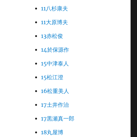
11八杉康夫
11大原博夫
13赤松俊
14於保源作
15中津泰人
15松江澄
16松重美人
17土井作治
17黒瀬真一郎
18丸屋博