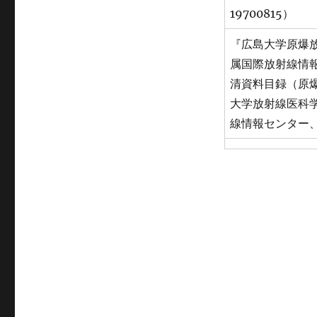
19700815）
『広島大学原爆
属国際放射線情
清資料目録（原
大学放射線医科
線情報センター、2