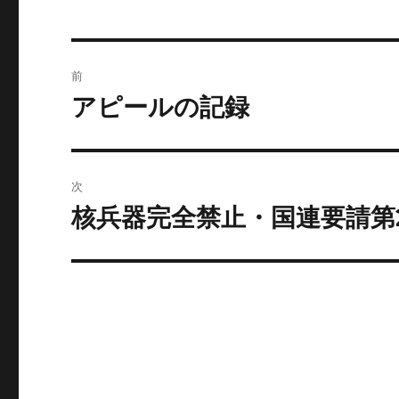
投
前
稿
アピールの記録
前
の
ナ
投
ビ
稿:
次
ゲ
核兵器完全禁止・国連要請第2
次
の
ー
投
シ
稿:
ョ
ン