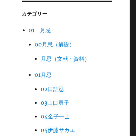
カテゴリー
01 月忌
00月忌（解説）
月忌（文献・資料）
01月忌
02日詰忍
03山口勇子
04金子一士
05伊藤サカエ