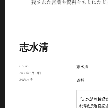
志水清
投
ubuki
志水清
稿
投
2018年6月10日
者
稿
カ
24志水清
資料
日:
テ
ゴ
リ
『志水清教授退官
ー
水清教授退官記