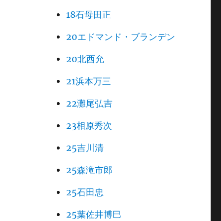
18石母田正
20エドマンド・ブランデン
20北西允
21浜本万三
22灘尾弘吉
23相原秀次
25吉川清
25森滝市郎
25石田忠
25葉佐井博巳