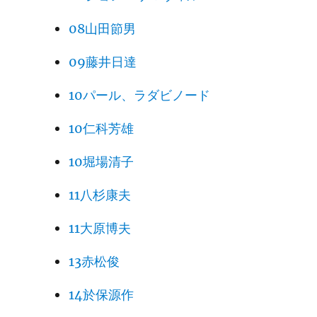
08山田節男
09藤井日達
10パール、ラダビノード
10仁科芳雄
10堀場清子
11八杉康夫
11大原博夫
13赤松俊
14於保源作