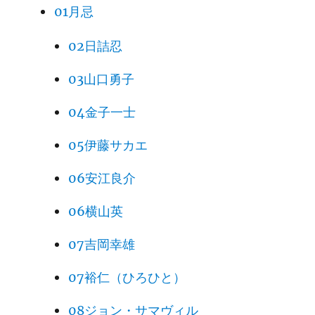
01月忌
02日詰忍
03山口勇子
04金子一士
05伊藤サカエ
06安江良介
06横山英
07吉岡幸雄
07裕仁（ひろひと）
08ジョン・サマヴィル