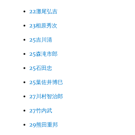
22灘尾弘吉
23相原秀次
25吉川清
25森滝市郎
25石田忠
25葉佐井博巳
27川村智治郎
27竹内武
29熊田重邦