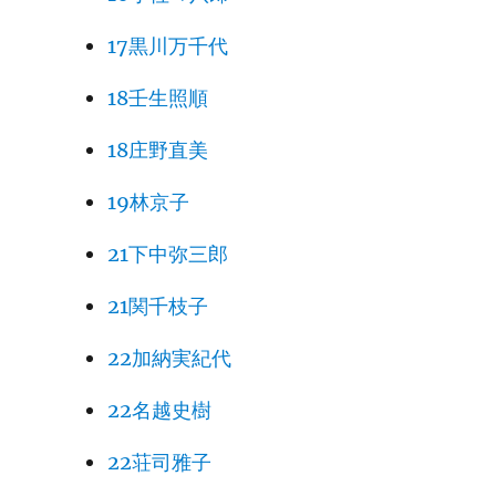
17黒川万千代
18壬生照順
18庄野直美
19林京子
21下中弥三郎
21関千枝子
22加納実紀代
22名越史樹
22荘司雅子