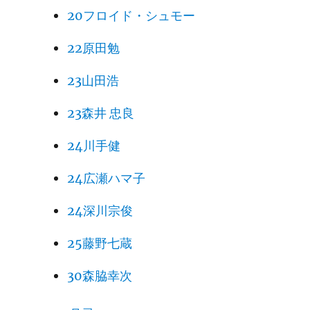
20フロイド・シュモー
22原田勉
23山田浩
23森井 忠良
24川手健
24広瀬ハマ子
24深川宗俊
25藤野七蔵
30森脇幸次