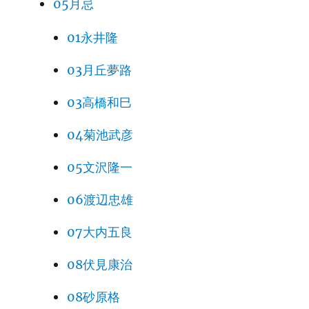
05月忌
01永井隆
03月丘夢路
03高橋和巳
04菊池武彦
05文沢隆一
06渡辺忠雄
07大内五良
08伏見康治
08砂原格