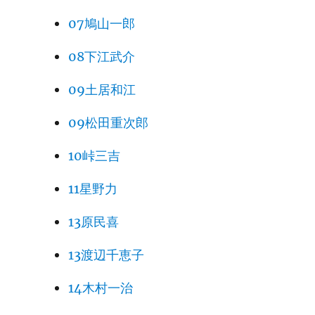
07鳩山一郎
08下江武介
09土居和江
09松田重次郎
10峠三吉
11星野力
13原民喜
13渡辺千恵子
14木村一治