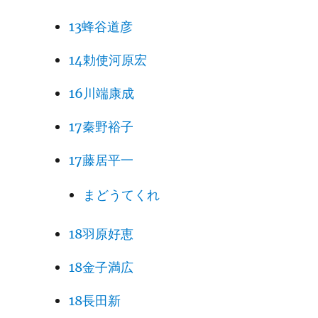
13蜂谷道彦
14勅使河原宏
16川端康成
17秦野裕子
17藤居平一
まどうてくれ
18羽原好恵
18金子満広
18長田新