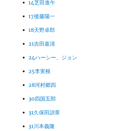
14芝田進午
17後藤陽一
18天野卓郎
21吉田嘉清
24ハーシー、ジョン
25李実根
28河村郷四
30四国五郎
31久保田訓章
31川本義隆