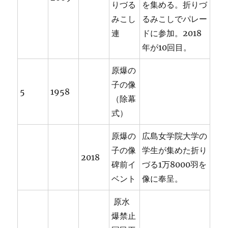
りづる
を集める。折りづ
みこし
るみこしでパレー
連
ドに参加。2018
年が10回目。
原爆の
子の像
5
1958
（除幕
式）
原爆の
広島女学院大学の
子の像
学生が集めた折り
2018
碑前イ
づる1万8000羽を
ベント
像に奉呈。
原水
爆禁止