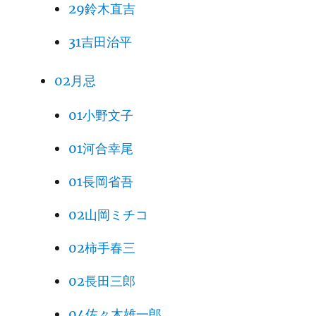
29鈴木直吉
31吉田治平
02月忌
01小野文子
01河合幸尾
01長岡省吾
02山岡ミチコ
02柿手春三
02長田三郎
04佐々木雄一郎