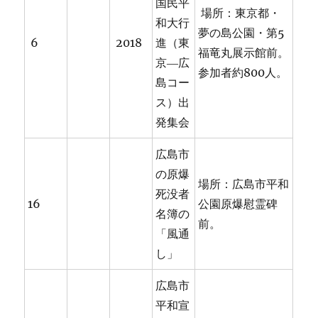
国民平
場所：東京都・
和大行
夢の島公園・第5
6
2018
進（東
福竜丸展示館前。
京―広
参加者約800人。
島コー
ス）出
発集会
広島市
の原爆
場所：広島市平和
死没者
16
公園原爆慰霊碑
名簿の
前。
「風通
し」
広島市
平和宣