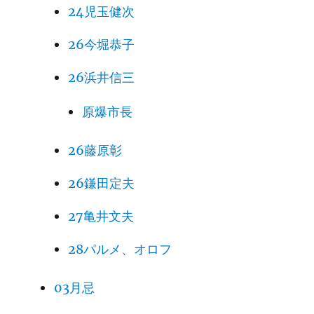
24児玉健次
26今堀恭子
26浜井信三
原爆市長
26藤原彰
26鎌田定夫
27亀井文夫
28パルメ、オロフ
03月忌