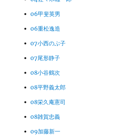
06甲斐英男
06重松逸造
07小西のぶ子
07尾形静子
08小谷鶴次
08平野義太郎
08栄久庵憲司
08雑賀忠義
09加藤新一