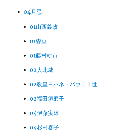
04月忌
01山西義政
01森亘
01藤村耕市
02大北威
02教皇ヨハネ・パウロⅡ世
02福田須磨子
04伊藤実雄
04杉村春子