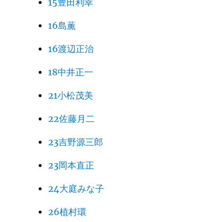
15豊田利幸
16島薫
16渡辺正治
18中井正一
21小松茂美
22佐藤月二
23吉野源三郎
23岡本直正
24大庭みな子
26植村環