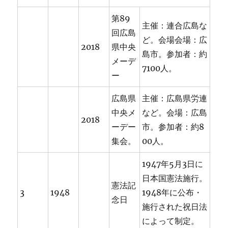
第89
主催：連合広島な
回広島
ど。会場会場：広
2018
県中央
島市。参加者：約
メーデ
7100人。
ー
広島県
主催：広島県労連
中央メ
など。会場：広島
2018
ーデー
市。参加者：約8
集会。
00人。
1947年5月3日に
日本国憲法施行。
憲法記
3
1948
1948年に公布・
念日
施行された祝日法
によって制定。