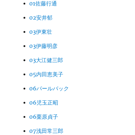
01佐藤行通
02安井郁
03伊東壮
03伊藤明彦
03大江健三郎
05内田恵美子
06パールバック
06児玉正昭
06栗原貞子
07浅田常三郎