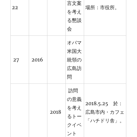
言文案
22
場所：市役所。
を考え
る懇談
会
オバマ
米国大
27
2016
統領の
広島訪
問
訪問
の意義
2018.5.25 於：
を考え
2018
広島市内・カフェ
るトー
「ハチドリ舎」。
クイベ
ント