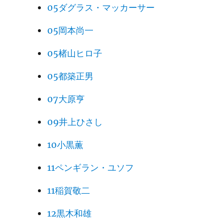
05ダグラス・マッカーサー
05岡本尚一
05楮山ヒロ子
05都築正男
07大原亨
09井上ひさし
10小黒薫
11ペンギラン・ユソフ
11稲賀敬二
12黒木和雄