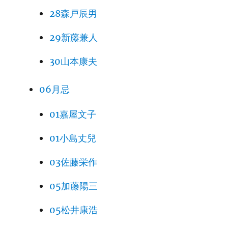
28森戸辰男
29新藤兼人
30山本康夫
06月忌
01嘉屋文子
01小島丈兒
03佐藤栄作
05加藤陽三
05松井康浩