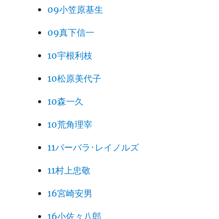
09小笠原基生
09真下信一
10宇根利枝
10松原美代子
10森一久
10荒角理宰
11バーバラ･レイノルズ
11村上忠敬
16宮崎安男
16小佐々八郎