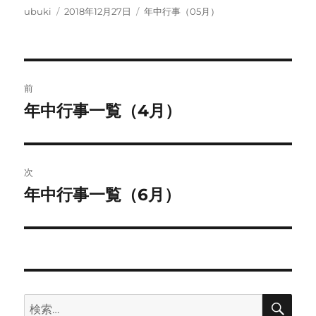
投
投
カ
ubuki
2018年12月27日
年中行事（05月）
稿
稿
テ
者
日:
ゴ
リ
ー
投
前
稿
年中行事一覧（4月）
前
の
ナ
投
ビ
稿:
次
ゲ
年中行事一覧（6月）
次
の
ー
投
シ
稿:
ョ
検
検
ン
索