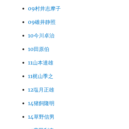
09村井志摩子
09碓井静照
10今川卓治
10田原伯
11山本達雄
11梶山季之
12塩月正雄
14猪飼隆明
14草野信男