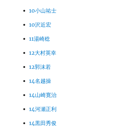
10小山祐士
10沢近宏
11湯崎稔
12大村英幸
12郭沫若
14名越操
14山崎寛治
14河瀬正利
14黒田秀俊