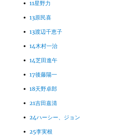
11星野力
13原民喜
13渡辺千恵子
14木村一治
14芝田進午
17後藤陽一
18天野卓郎
21吉田嘉清
24ハーシー、ジョン
25李実根