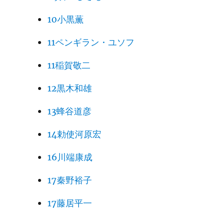
10小黒薫
11ペンギラン・ユソフ
11稲賀敬二
12黒木和雄
13蜂谷道彦
14勅使河原宏
16川端康成
17秦野裕子
17藤居平一