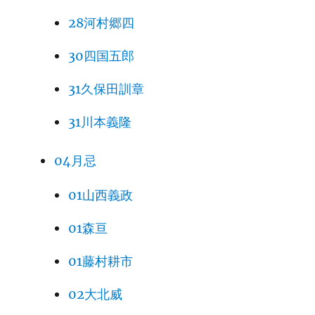
28河村郷四
30四国五郎
31久保田訓章
31川本義隆
04月忌
01山西義政
01森亘
01藤村耕市
02大北威