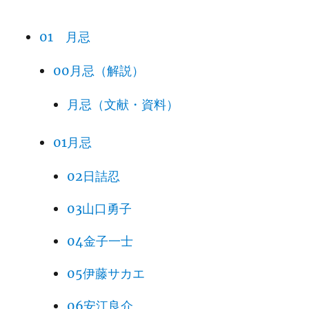
01 月忌
00月忌（解説）
月忌（文献・資料）
01月忌
02日詰忍
03山口勇子
04金子一士
05伊藤サカエ
06安江良介