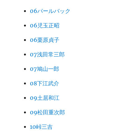
06パールバック
06児玉正昭
06栗原貞子
07浅田常三郎
07鳩山一郎
08下江武介
09土居和江
09松田重次郎
10峠三吉