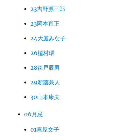
23吉野源三郎
23岡本直正
24大庭みな子
26植村環
28森戸辰男
29新藤兼人
30山本康夫
06月忌
01嘉屋文子