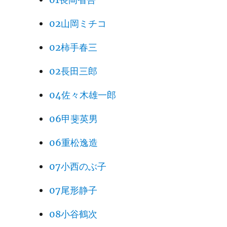
02山岡ミチコ
02柿手春三
02長田三郎
04佐々木雄一郎
06甲斐英男
06重松逸造
07小西のぶ子
07尾形静子
08小谷鶴次