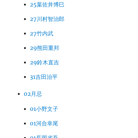
25葉佐井博巳
27川村智治郎
27竹内武
29熊田重邦
29鈴木直吉
31吉田治平
02月忌
01小野文子
01河合幸尾
01長岡省吾