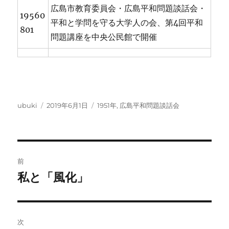
広島市教育委員会・広島平和問題談話会・
19560
平和と学問を守る大学人の会、第4回平和
801
問題講座を中央公民館で開催
投
投
カ
ubuki
2019年6月1日
1951年
,
広島平和問題談話会
稿
稿
テ
者
日:
ゴ
リ
ー
投
前
稿
私と「風化」
前
の
ナ
投
ビ
稿:
次