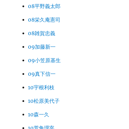
08平野義太郎
08栄久庵憲司
08雑賀忠義
09加藤新一
09小笠原基生
09真下信一
10宇根利枝
10松原美代子
10森一久
10荒角理宰