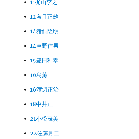
11梶山季之
12塩月正雄
14猪飼隆明
14草野信男
15豊田利幸
16島薫
16渡辺正治
18中井正一
21小松茂美
22佐藤月二