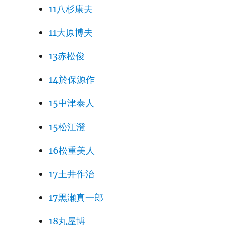
11八杉康夫
11大原博夫
13赤松俊
14於保源作
15中津泰人
15松江澄
16松重美人
17土井作治
17黒瀬真一郎
18丸屋博