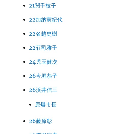
21関千枝子
22加納実紀代
22名越史樹
22荘司雅子
24児玉健次
26今堀恭子
26浜井信三
原爆市長
26藤原彰