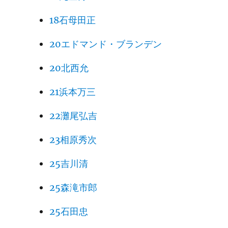
18石母田正
20エドマンド・ブランデン
20北西允
21浜本万三
22灘尾弘吉
23相原秀次
25吉川清
25森滝市郎
25石田忠