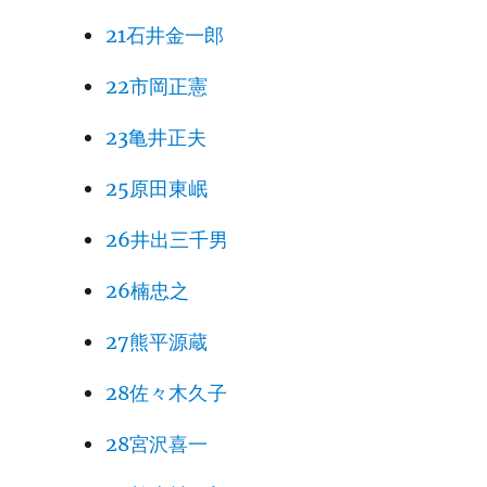
21石井金一郎
22市岡正憲
23亀井正夫
25原田東岷
26井出三千男
26楠忠之
27熊平源蔵
28佐々木久子
28宮沢喜一