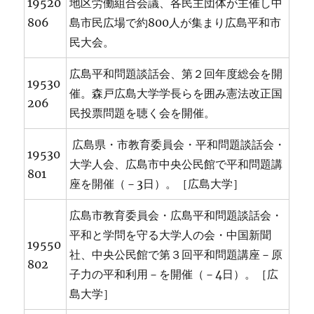
19520
地区労働組合会議、各民主団体が主催し中
806
島市民広場で約800人が集まり広島平和市
民大会。
広島平和問題談話会、第２回年度総会を開
19530
催。森戸広島大学学長らを囲み憲法改正国
206
民投票問題を聴く会を開催。
広島県・市教育委員会・平和問題談話会・
19530
大学人会、広島市中央公民館で平和問題講
801
座を開催（－3日）。［広島大学］
広島市教育委員会・広島平和問題談話会・
平和と学問を守る大学人の会・中国新聞
19550
社、中央公民館で第３回平和問題講座－原
802
子力の平和利用－を開催（－4日）。［広
島大学］