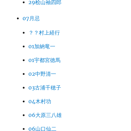
29桧山袖四郎
07月忌
？？村上経行
01加納竜一
01宇都宮徳馬
02中野清一
03古浦千穂子
04木村功
06大原三八雄
06山口仙二