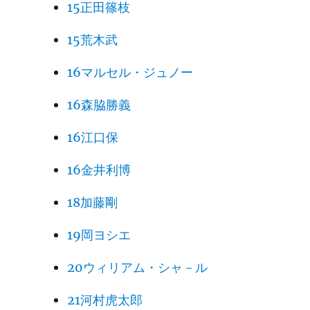
15正田篠枝
15荒木武
16マルセル・ジュノー
16森脇勝義
16江口保
16金井利博
18加藤剛
19岡ヨシエ
20ウィリアム・シャ－ル
21河村虎太郎