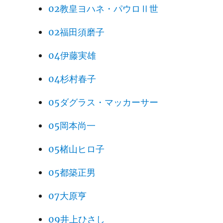
02教皇ヨハネ・パウロⅡ世
02福田須磨子
04伊藤実雄
04杉村春子
05ダグラス・マッカーサー
05岡本尚一
05楮山ヒロ子
05都築正男
07大原亨
09井上ひさし