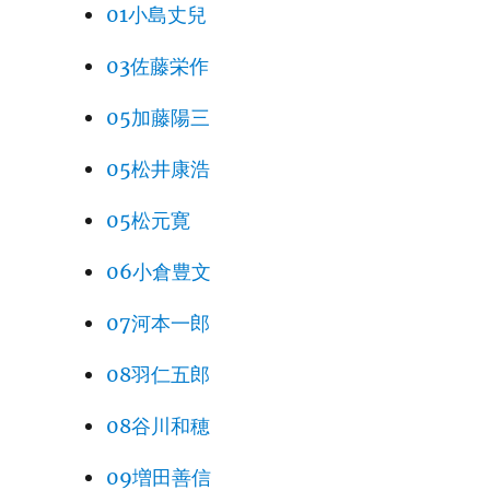
01小島丈兒
03佐藤栄作
05加藤陽三
05松井康浩
05松元寛
06小倉豊文
07河本一郎
08羽仁五郎
08谷川和穂
09増田善信