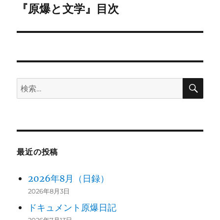
ゲ
『原爆と文学』目次
次
の
ー
投
シ
稿:
ョ
検
検
ン
索
索:
最近の投稿
2026年8月（日録）
2026年8月3日
ドキュメント原爆日記