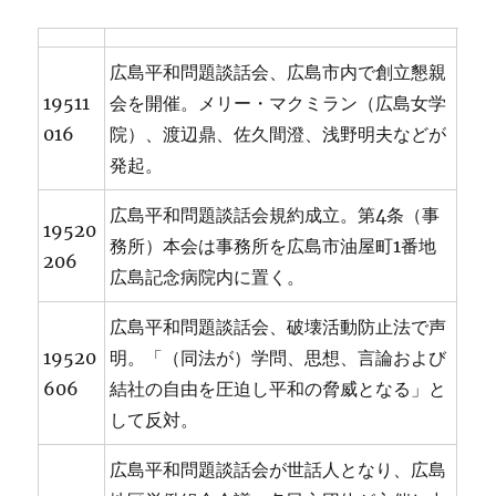
広島平和問題談話会、広島市内で創立懇親
19511
会を開催。メリー・マクミラン（広島女学
016
院）、渡辺鼎、佐久間澄、浅野明夫などが
発起。
広島平和問題談話会規約成立。第4条（事
19520
務所）本会は事務所を広島市油屋町1番地
206
広島記念病院内に置く。
広島平和問題談話会、破壊活動防止法で声
19520
明。「（同法が）学問、思想、言論および
606
結社の自由を圧迫し平和の脅威となる」と
して反対。
広島平和問題談話会が世話人となり、広島