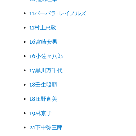
11バーバラ･レイノルズ
11村上忠敬
16宮崎安男
16小佐々八郎
17黒川万千代
18壬生照順
18庄野直美
19林京子
21下中弥三郎