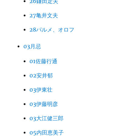
26鎌田定夫
27亀井文夫
28パルメ、オロフ
03月忌
01佐藤行通
02安井郁
03伊東壮
03伊藤明彦
03大江健三郎
05内田恵美子