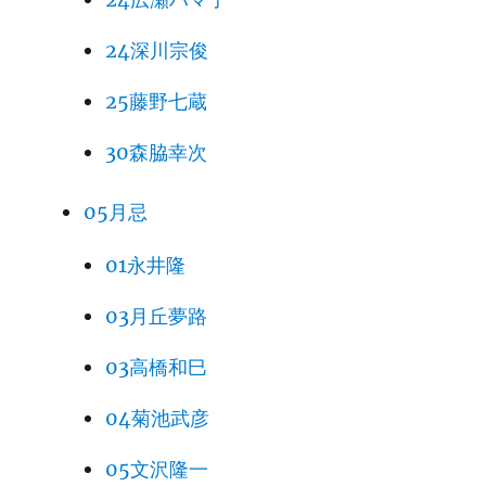
24深川宗俊
25藤野七蔵
30森脇幸次
05月忌
01永井隆
03月丘夢路
03高橋和巳
04菊池武彦
05文沢隆一