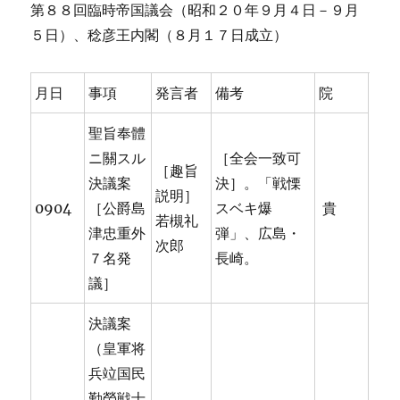
第８８回臨時帝国議会（昭和２０年９月４日－９月
５日）、稔彦王内閣（８月１７日成立）
月日
事項
発言者
備考
院
聖旨奉體
ニ關スル
［全会一致可
［趣旨
決議案
決］。「戦慄
説明］
0904
［公爵島
スベキ爆
貴
若槻礼
津忠重外
弾」、広島・
次郎
７名発
長崎。
議］
決議案
（皇軍将
兵竝国民
勤勞戦士