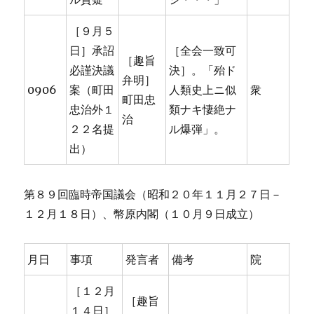
［９月５
日］承詔
［全会一致可
［趣旨
必謹決議
決］。「殆ド
弁明］
0906
案（町田
人類史上ニ似
衆
町田忠
忠治外１
類ナキ悽絶ナ
治
２２名提
ル爆弾」。
出）
第８９回臨時帝国議会（昭和２０年１１月２７日－
１２月１８日）、幣原内閣（１０月９日成立）
月日
事項
発言者
備考
院
［１２月
［趣旨
１４日］