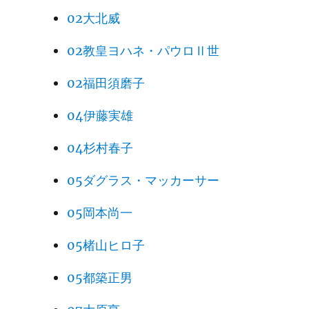
02大北威
02教皇ヨハネ・パウロⅡ世
02福田須磨子
04伊藤実雄
04杉村春子
05ダグラス・マッカーサー
05岡本尚一
05楮山ヒロ子
05都築正男