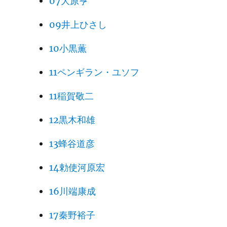
07大原亨
09井上ひさし
10小黒薫
11ペンギラン・ユソフ
11稲賀敬二
12黒木和雄
13蜂谷道彦
14勅使河原宏
16川端康成
17秦野裕子