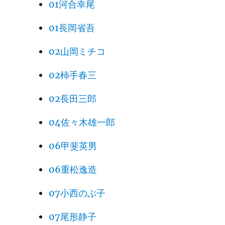
01河合幸尾
01長岡省吾
02山岡ミチコ
02柿手春三
02長田三郎
04佐々木雄一郎
06甲斐英男
06重松逸造
07小西のぶ子
07尾形静子