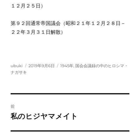
１２月２５日）
第９２回通常帝国議会（昭和２１年１２月２８日－
２２年３月３１日解散）
投
投
カ
ubuki
2019年9月6日
1945年
,
国会会議録の中のヒロシマ・
稿
稿
テ
ナガサキ
者
日:
ゴ
リ
ー
投
前
稿
私のヒジヤマメイト
前
の
ナ
投
ビ