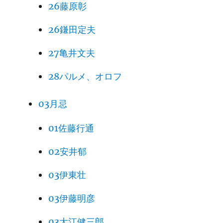
26藤原彰
26鎌田定夫
27亀井文夫
28パルメ、オロフ
03月忌
01佐藤行通
02安井郁
03伊東壮
03伊藤明彦
03大江健三郎