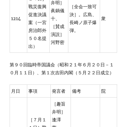
弁明］
戰災復興
［全会一致可
眞鍋儀
促進決議
決］。広島、
1214
十、
衆
案（一宮
長崎ノ原子爆
［賛成
房治郎外
弾。
演説］
５０名提
河野密
出）
第９０回臨時帝国議会（昭和２１年６月２０日－１
０月１１日）、第１次吉田内閣（５月２２日成立）
月日
事項
発言者
備考
院
［趣旨
弁明］
［７月１
逢澤