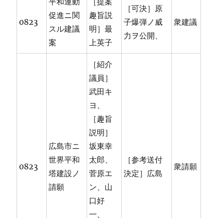
平和運動
［提案
［可決］原
促進ニ関
趣旨説
0823
子爆弾ノ威
衆建議
スル建議
明］最
力ヲ公開、
案
上英子
［紹介
議員］
武田キ
ヨ、
［趣旨
説明］
広島市ニ
坂東幸
世界平和
太郎、
［参考送付
0823
衆請願
塔建設ノ
菅原エ
決定］広島
請願
ン、山
口好
一、