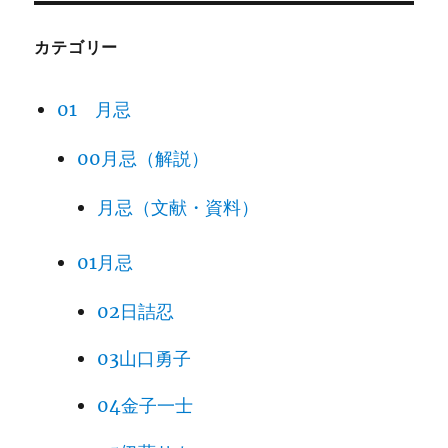
カテゴリー
01 月忌
00月忌（解説）
月忌（文献・資料）
01月忌
02日詰忍
03山口勇子
04金子一士