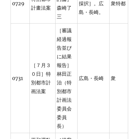
0729
採択］。広
衆特都
計畫法案
森崎了
島・長崎。
三
［審議
経過報
告並び
に結果
［７月３
報告］
０日］特
林田正
0731
広島・長崎
衆
別都市計
治（特
画法案
別都市
計画法
委員会
委員
長）