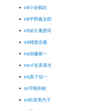
08小谷鶴次
08平野義太郎
08栄久庵憲司
08雑賀忠義
09加藤新一
09小笠原基生
09真下信一
10宇根利枝
10松原美代子