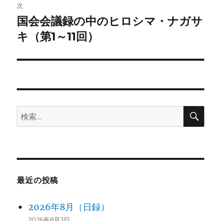
稿:
次
ゲ
国会会議録の中のヒロシマ・ナガサ
次
の
キ（第1～11回）
ー
投
シ
稿:
ョ
ン
検
検
索
索:
最近の投稿
2026年8月（日録）
2026年8月3日