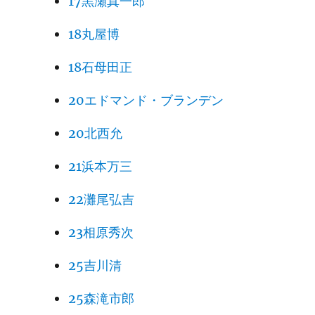
17黒瀬真一郎
18丸屋博
18石母田正
20エドマンド・ブランデン
20北西允
21浜本万三
22灘尾弘吉
23相原秀次
25吉川清
25森滝市郎