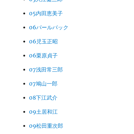
05内田恵美子
06パールバック
06児玉正昭
06栗原貞子
07浅田常三郎
07鳩山一郎
08下江武介
09土居和江
09松田重次郎