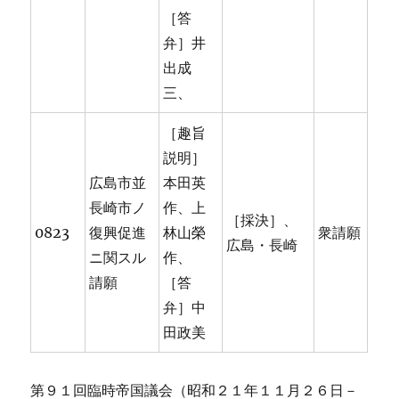
［答
弁］井
出成
三、
［趣旨
説明］
広島市並
本田英
長崎市ノ
作、上
［採決］、
0823
復興促進
林山榮
衆請願
広島・長崎
ニ関スル
作、
請願
［答
弁］中
田政美
第９１回臨時帝国議会（昭和２１年１１月２６日－