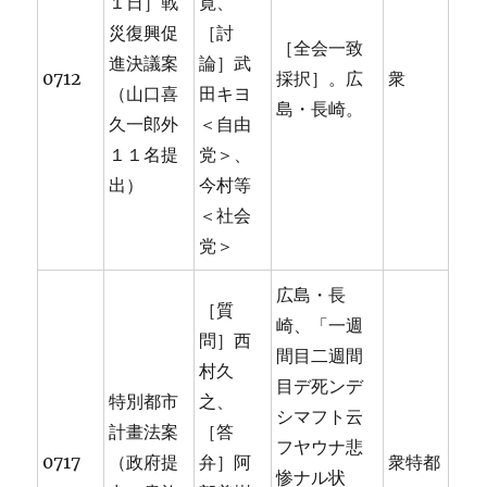
１日］戰
寛、
災復興促
［討
［全会一致
進決議案
論］武
0712
採択］。広
衆
（山口喜
田キヨ
島・長崎。
久一郎外
＜自由
１１名提
党＞、
出）
今村等
＜社会
党＞
広島・長
［質
崎、「一週
問］西
間目二週間
村久
目デ死ンデ
特別都市
之、
シマフト云
計畫法案
［答
フヤウナ悲
0717
（政府提
弁］阿
衆特都
惨ナル状