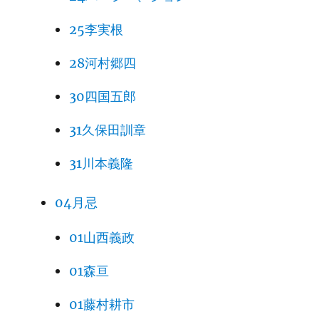
25李実根
28河村郷四
30四国五郎
31久保田訓章
31川本義隆
04月忌
01山西義政
01森亘
01藤村耕市