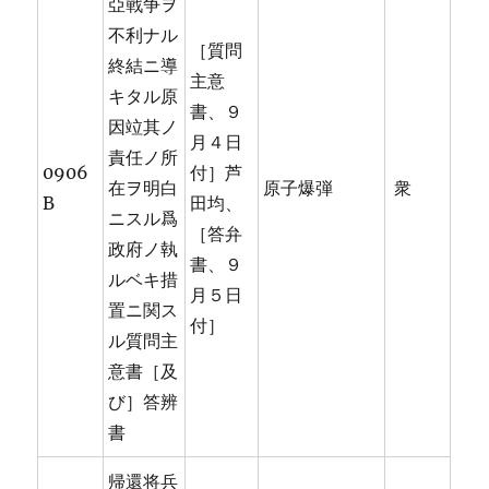
亞戰争ヲ
不利ナル
［質問
終結ニ導
主意
キタル原
書、９
因竝其ノ
月４日
責任ノ所
0906
付］芦
在ヲ明白
原子爆弾
衆
B
田均、
ニスル爲
［答弁
政府ノ執
書、９
ルベキ措
月５日
置ニ関ス
付］
ル質問主
意書［及
び］答辨
書
帰還将兵