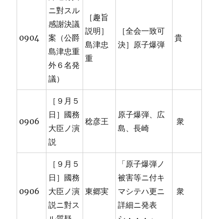
ニ對スル
［趣旨
感謝決議
説明］
［全会一致可
0904
案（公爵
貴
島津忠
決］原子爆弾
島津忠重
重
外６名発
議）
［９月５
日］國務
原子爆弾、広
0906
稔彦王
衆
大臣ノ演
島、長崎
説
［９月５
「原子爆弾ノ
日］國務
被害等ニ付キ
0906
大臣ノ演
東郷実
マシテハ更ニ
衆
説ニ對ス
詳細ニ発表
ル質疑
シ・・・」