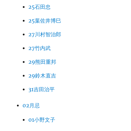
25石田忠
25葉佐井博巳
27川村智治郎
27竹内武
29熊田重邦
29鈴木直吉
31吉田治平
02月忌
01小野文子