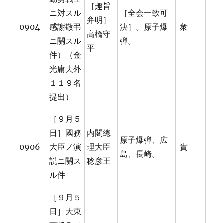
［趣旨
ニ対スル
［全会一致可
弁明］
0904
感謝敬弔
決］。原子爆
衆
高橋守
ニ關スル
弾。
平
件）（金
光庸夫外
１１９名
提出）
［９月５
日］國務
内閣總
原子爆弾、広
0906
大臣ノ演
理大臣
貴
島、長崎。
説ニ關ス
稔彦王
ル件
［９月５
日］大東