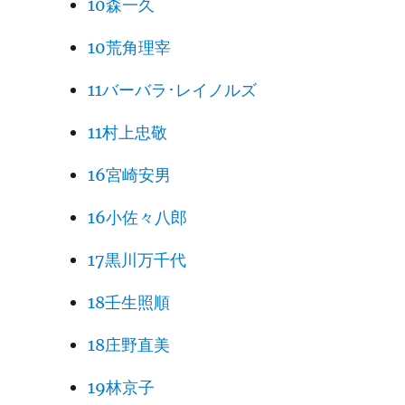
10森一久
10荒角理宰
11バーバラ･レイノルズ
11村上忠敬
16宮崎安男
16小佐々八郎
17黒川万千代
18壬生照順
18庄野直美
19林京子