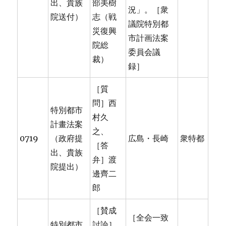
出、貴族
部美樹
況」。［衆
院送付）
志（戦
議院特別都
災復興
市計画法案
院総
委員会議
裁）
録］
［質
問］西
特別都市
村久
計畫法案
之、
0719
（政府提
広島・長崎
衆特都
［答
出、貴族
弁］渡
院提出）
邊齊二
郎
［賛成
［全会一致
特別都市
討論］