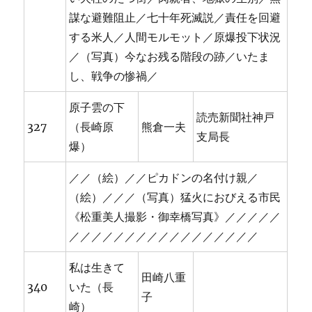
謀な避難阻止／七十年死滅説／責任を回避
する米人／人間モルモット／原爆投下状況
／（写真）今なお残る階段の跡／いたま
し、戦争の惨禍／
原子雲の下
読売新聞社神戸
327
（長崎原
熊倉一夫
支局長
爆）
／／（絵）／／ピカドンの名付け親／
（絵）／／／（写真）猛火におびえる市民
《松重美人撮影・御幸橋写真》／／／／／
／／／／／／／／／／／／／／／／／
私は生きて
田崎八重
340
いた（長
子
崎）