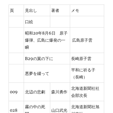
頁
見出し
著者
メモ
口絵
昭和20年8月6日 原子
爆弾、広島に爆発の一
広島原子雲
瞬
B29の翼の下に
長崎原子雲
平和に祈る子
悪夢を綴って
（長崎）
北海道新聞社社
009
北辺の悲劇
森川勇作
会部次長
霧の中の死
北海道新聞社旭
028
山口武光