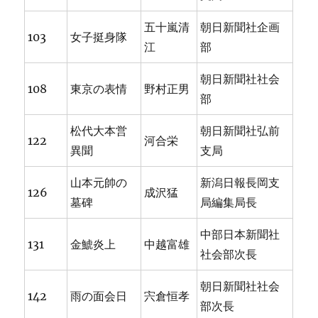
五十嵐清
朝日新聞社企画
103
女子挺身隊
江
部
朝日新聞社社会
108
東京の表情
野村正男
部
松代大本営
朝日新聞社弘前
122
河合栄
異聞
支局
山本元帥の
新潟日報長岡支
126
成沢猛
墓碑
局編集局長
中部日本新聞社
131
金鯱炎上
中越富雄
社会部次長
朝日新聞社社会
142
雨の面会日
宍倉恒孝
部次長