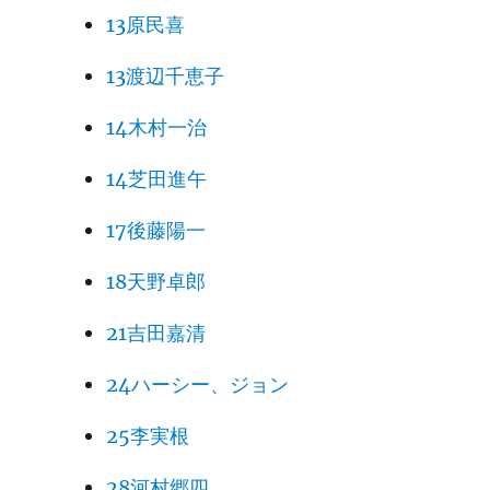
13原民喜
13渡辺千恵子
14木村一治
14芝田進午
17後藤陽一
18天野卓郎
21吉田嘉清
24ハーシー、ジョン
25李実根
28河村郷四