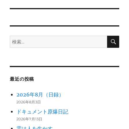
の
ー
投
シ
稿:
ョ
検
検
ン
索
索:
最近の投稿
2026年8月（日録）
2026年8月3日
ドキュメント原爆日記
2026年7月13日
霊は人を生かす