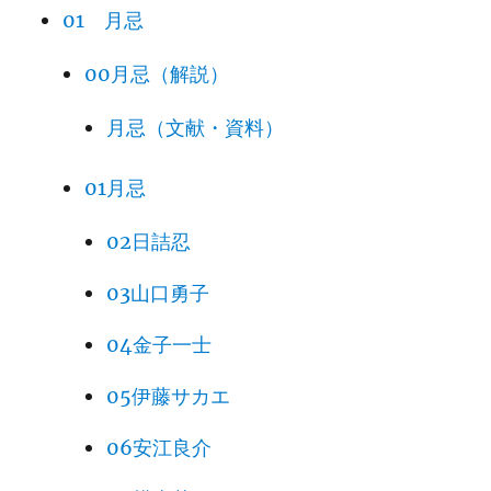
01 月忌
00月忌（解説）
月忌（文献・資料）
01月忌
02日詰忍
03山口勇子
04金子一士
05伊藤サカエ
06安江良介