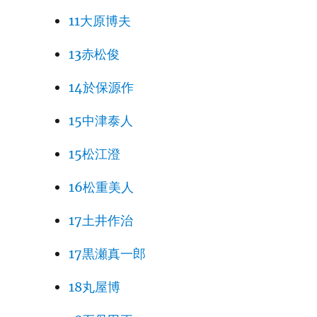
11大原博夫
13赤松俊
14於保源作
15中津泰人
15松江澄
16松重美人
17土井作治
17黒瀬真一郎
18丸屋博