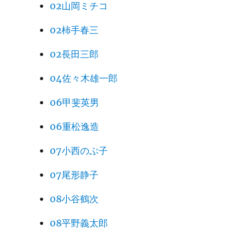
02山岡ミチコ
02柿手春三
02長田三郎
04佐々木雄一郎
06甲斐英男
06重松逸造
07小西のぶ子
07尾形静子
08小谷鶴次
08平野義太郎