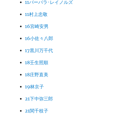
11バーバラ･レイノルズ
11村上忠敬
16宮崎安男
16小佐々八郎
17黒川万千代
18壬生照順
18庄野直美
19林京子
21下中弥三郎
21関千枝子