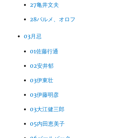
27亀井文夫
28パルメ、オロフ
03月忌
01佐藤行通
02安井郁
03伊東壮
03伊藤明彦
03大江健三郎
05内田恵美子