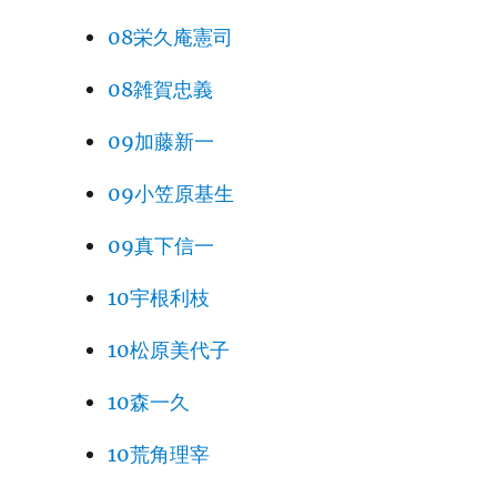
08栄久庵憲司
08雑賀忠義
09加藤新一
09小笠原基生
09真下信一
10宇根利枝
10松原美代子
10森一久
10荒角理宰