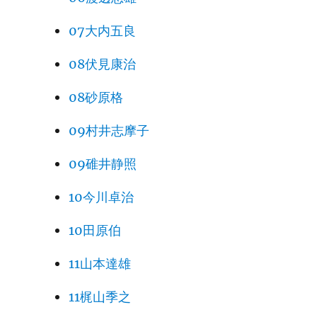
07大内五良
08伏見康治
08砂原格
09村井志摩子
09碓井静照
10今川卓治
10田原伯
11山本達雄
11梶山季之