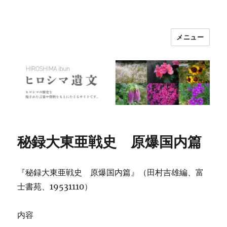
メニュー
ヒロシマ遺文
秘録大東亜戦史 原爆国内篇
『秘録大東亜戦史 原爆国内篇』（田村吉雄編、富
士書苑、19531110）
内容