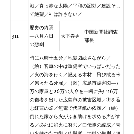
戦／真っ赤な太陽／平和の詔勅／建設そし
て絶望／神は許さない／
歴史の終焉
中国新聞社調査
311
―八月六日
大下春男
部長
の悲劇
時に八時十五分／地獄図絵さながら／
（絵）客車の中は重傷者でいっぱいだった
／火の海を行く／燃える木材、飛び散る米
／累々たる死屍／（図）広島市被害図―7
万の家屋と26万の人命を一瞬に失い16万
の傷者を出した広島市の被害区域／街を呑
む紅蓮の焔／無電で代替紙の依頼／（絵）
倒れた家から火がふき助けを求める声がす
る／必死に消火に努む／口伝隊の編成／青
い火柱のたつ街／肉親者、地獄の生別／無