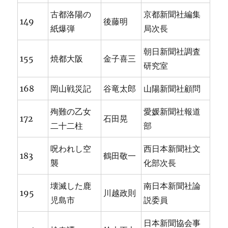
古都洛陽の
京都新聞社編集
149
後藤明
紙爆弾
局次長
朝日新聞社調査
155
焼都大阪
金子喜三
研究室
168
岡山戦災記
谷竜太郎
山陽新聞社顧問
殉難の乙女
愛媛新聞社報道
172
石田晃
二十二柱
部
呪われし空
西日本新聞社文
183
鶴田敬一
襲
化部次長
壊滅した鹿
南日本新聞社論
195
川越政則
児島市
説委員
日本新聞協会事