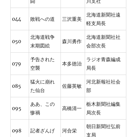
闘
川支社
北海道新聞社遠
044
敗戦への道
三沢重美
軽支局長
北海道戦争
北海道新聞社社
050
森川勇作
末期図絵
会部次長
予告された
ラジオ青森編成
079
本多徳治
空襲
局長
猛火に崩れ
河北新報社社会
085
佐藤英敏
た仙台
部
ああ、この
栃木新聞社編集
095
高橋清一
惨禍
局次長
朝日新聞社弘前
098
記者ざんげ
河合栄
支局