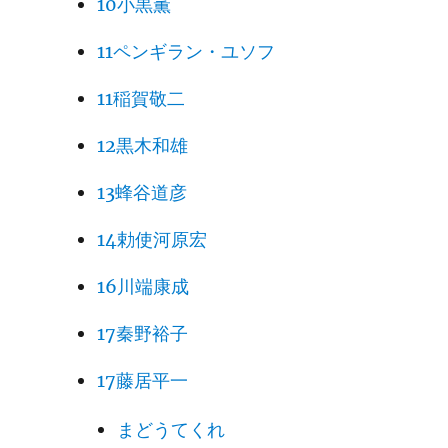
10小黒薫
11ペンギラン・ユソフ
11稲賀敬二
12黒木和雄
13蜂谷道彦
14勅使河原宏
16川端康成
17秦野裕子
17藤居平一
まどうてくれ