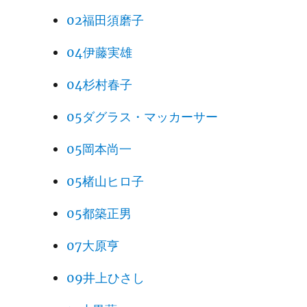
02福田須磨子
04伊藤実雄
04杉村春子
05ダグラス・マッカーサー
05岡本尚一
05楮山ヒロ子
05都築正男
07大原亨
09井上ひさし