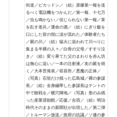
街道／ピカッドン／（絵）原爆第一報を送
るべく電話機をつかんだ／第一報、十七万
／虫も鳴かない／信じられない第一報／算
を乱す老兵／運命の酒／（絵）にぎり飯を
口にした皆の頬に涙が流れた／体験者たち
／屍の川／（絵）猛火に追われて川べりに
集まる半裸の人々／白骨の父母／すすり泣
き／（絵）変り果てた父のまわりを赤ん坊
は無心に這い／一本の注射液／友の屍を焼
く／大本営発表／収容所／悪魔の正体／
（写真）石垣だけ残った広島城／裸の参謀
長／（絵）全身繃帯した参謀長はテントの
中で敗戦を／横穴陣地／（写真）形のみ残
った産業奨励館／応援／合宿／（絵）明治
時代そのままの新聞社が出現した／第二弾
／トルーマン放送／政府の抗議／ソ連の参