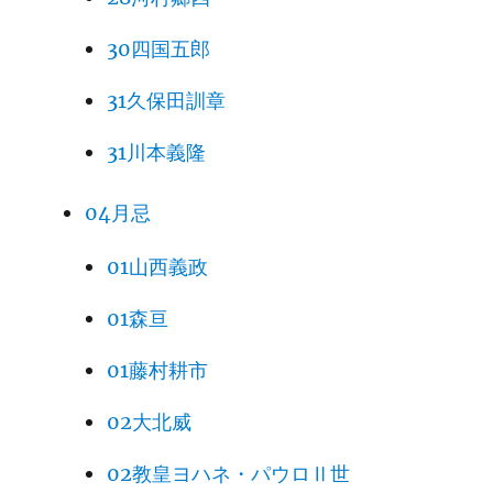
30四国五郎
31久保田訓章
31川本義隆
04月忌
01山西義政
01森亘
01藤村耕市
02大北威
02教皇ヨハネ・パウロⅡ世