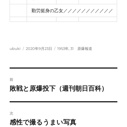
勤労挺身の乙女／／／／／／／／／／／
投
投
カ
ubuki
2020年9月23日
1953年
,
31 原爆報道
稿
稿
テ
者
日:
ゴ
リ
ー
投
前
稿
敗戦と原爆投下（週刊朝日百科）
前
の
ナ
投
ビ
稿:
次
ゲ
感性で撮るうまい写真
次