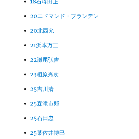
18石母田正
20エドマンド・ブランデン
20北西允
21浜本万三
22灘尾弘吉
23相原秀次
25吉川清
25森滝市郎
25石田忠
25葉佐井博巳