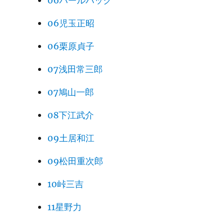
06パールバック
06児玉正昭
06栗原貞子
07浅田常三郎
07鳩山一郎
08下江武介
09土居和江
09松田重次郎
10峠三吉
11星野力