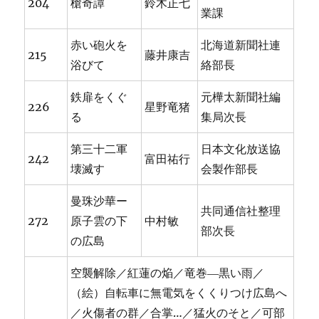
204
槍奇譚
鈴木正七
業課
赤い砲火を
北海道新聞社連
215
藤井康吉
浴びて
絡部長
鉄扉をくぐ
元樺太新聞社編
226
星野竜猪
る
集局次長
第三十二軍
日本文化放送協
242
富田祐行
壊滅す
会製作部長
曼珠沙華ー
共同通信社整理
272
原子雲の下
中村敏
部次長
の広島
空襲解除／紅蓮の焔／竜巻―黒い雨／
（絵）自転車に無電気をくくりつけ広島へ
／火傷者の群／合掌…／猛火のそと／可部