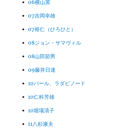
06横山英
07吉岡幸雄
07裕仁（ひろひと）
08ジョン・サマヴィル
08山田節男
09藤井日達
10パール、ラダビノード
10仁科芳雄
10堀場清子
11八杉康夫