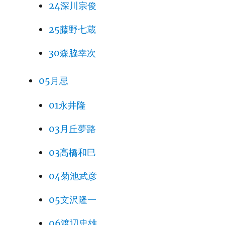
24深川宗俊
25藤野七蔵
30森脇幸次
05月忌
01永井隆
03月丘夢路
03高橋和巳
04菊池武彦
05文沢隆一
06渡辺忠雄