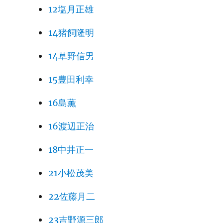
12塩月正雄
14猪飼隆明
14草野信男
15豊田利幸
16島薫
16渡辺正治
18中井正一
21小松茂美
22佐藤月二
23吉野源三郎