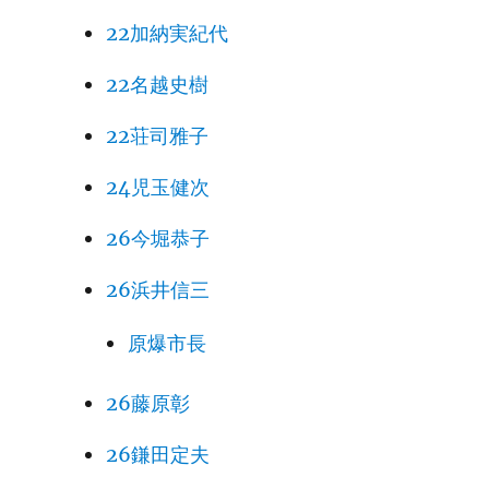
22加納実紀代
22名越史樹
22荘司雅子
24児玉健次
26今堀恭子
26浜井信三
原爆市長
26藤原彰
26鎌田定夫