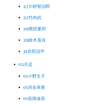
27川村智治郎
27竹内武
29熊田重邦
29鈴木直吉
31吉田治平
02月忌
01小野文子
01河合幸尾
01長岡省吾