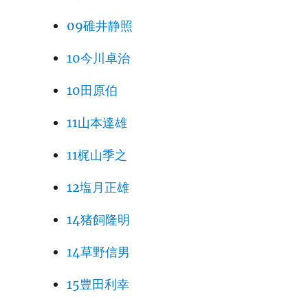
09碓井静照
10今川卓治
10田原伯
11山本達雄
11梶山季之
12塩月正雄
14猪飼隆明
14草野信男
15豊田利幸