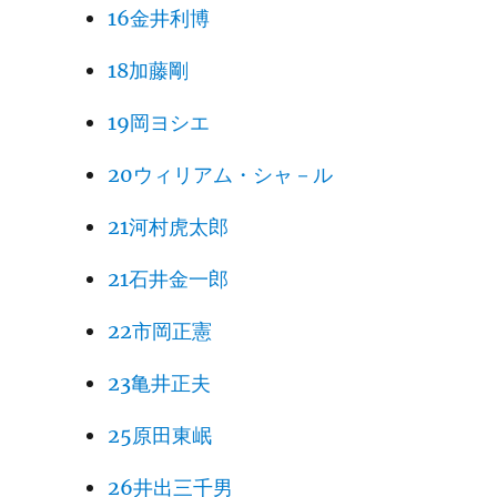
16金井利博
18加藤剛
19岡ヨシエ
20ウィリアム・シャ－ル
21河村虎太郎
21石井金一郎
22市岡正憲
23亀井正夫
25原田東岷
26井出三千男