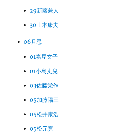
29新藤兼人
30山本康夫
06月忌
01嘉屋文子
01小島丈兒
03佐藤栄作
05加藤陽三
05松井康浩
05松元寛