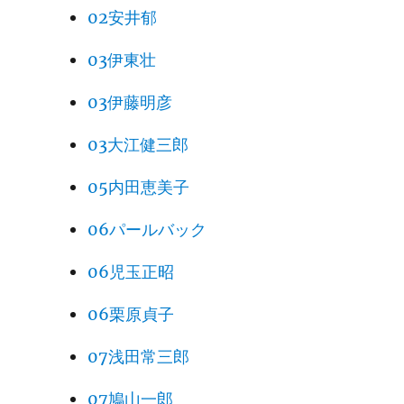
02安井郁
03伊東壮
03伊藤明彦
03大江健三郎
05内田恵美子
06パールバック
06児玉正昭
06栗原貞子
07浅田常三郎
07鳩山一郎