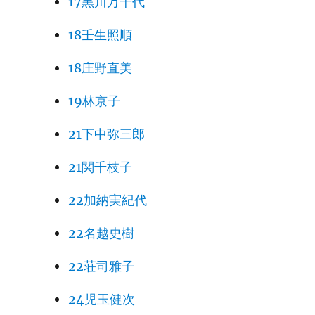
17黒川万千代
18壬生照順
18庄野直美
19林京子
21下中弥三郎
21関千枝子
22加納実紀代
22名越史樹
22荘司雅子
24児玉健次