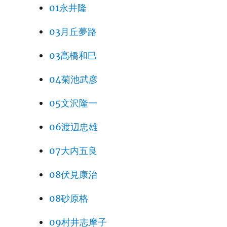
01永井隆
03月丘夢路
03高橋和巳
04菊池武彦
05文沢隆一
06渡辺忠雄
07大内五良
08伏見康治
08砂原格
09村井志摩子