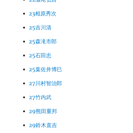
23相原秀次
25吉川清
25森滝市郎
25石田忠
25葉佐井博巳
27川村智治郎
27竹内武
29熊田重邦
29鈴木直吉