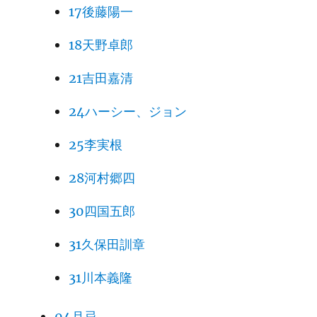
17後藤陽一
18天野卓郎
21吉田嘉清
24ハーシー、ジョン
25李実根
28河村郷四
30四国五郎
31久保田訓章
31川本義隆
04月忌