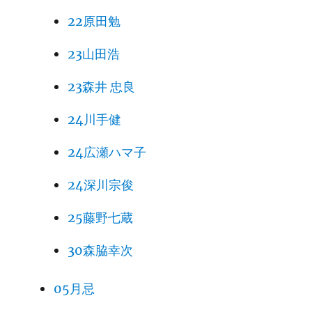
22原田勉
23山田浩
23森井 忠良
24川手健
24広瀬ハマ子
24深川宗俊
25藤野七蔵
30森脇幸次
05月忌