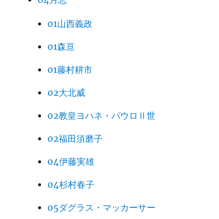
01山西義政
01森亘
01藤村耕市
02大北威
02教皇ヨハネ・パウロⅡ世
02福田須磨子
04伊藤実雄
04杉村春子
05ダグラス・マッカーサー