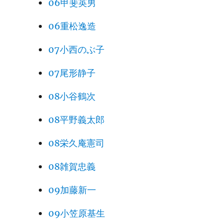
06甲斐英男
06重松逸造
07小西のぶ子
07尾形静子
08小谷鶴次
08平野義太郎
08栄久庵憲司
08雑賀忠義
09加藤新一
09小笠原基生