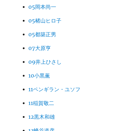
05岡本尚一
05楮山ヒロ子
05都築正男
07大原亨
09井上ひさし
10小黒薫
11ペンギラン・ユソフ
11稲賀敬二
12黒木和雄
13蜂谷道彦