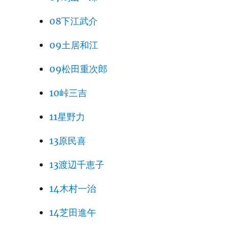
08下江武介
09土居和江
09松田重次郎
10峠三吉
11星野力
13原民喜
13渡辺千恵子
14木村一治
14芝田進午