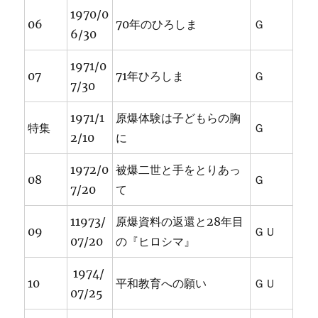
1970/0
06
70年のひろしま
Ｇ
6/30
1971/0
07
71年ひろしま
Ｇ
7/30
1971/1
原爆体験は子どもらの胸
特集
Ｇ
2/10
に
1972/0
被爆二世と手をとりあっ
08
Ｇ
7/20
て
11973/
原爆資料の返還と28年目
09
ＧＵ
07/20
の『ヒロシマ』
1974/
10
平和教育への願い
ＧＵ
07/25