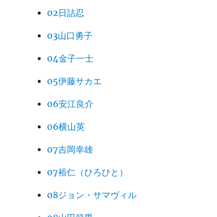
02日詰忍
03山口勇子
04金子一士
05伊藤サカエ
06安江良介
06横山英
07吉岡幸雄
07裕仁（ひろひと）
08ジョン・サマヴィル