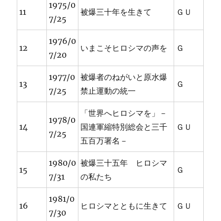
1975/0
11
被爆三十年を生きて
ＧＵ
7/25
1976/0
12
いまこそヒロシマの声を
Ｇ
7/20
1977/0
被爆者のねがいと原水爆
13
Ｇ
7/25
禁止運動の統一
「世界へヒロシマを」－
1978/0
14
国連軍縮特別総会と三千
ＧＵ
7/25
五百万署名－
1980/0
被爆三十五年 ヒロシマ
15
Ｇ
7/31
の私たち
1981/0
16
ヒロシマとともに生きて
ＧＵ
7/30