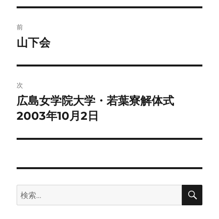
リ
ー
投
前
稿
山下会
前
の
ナ
投
ビ
稿:
次
ゲ
広島女学院大学・若葉寮解体式
次
の
2003年10月2日
ー
投
シ
稿:
ョ
ン
検
検
索
索: