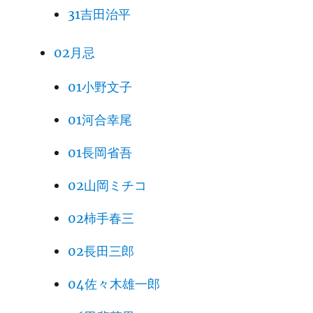
31吉田治平
02月忌
01小野文子
01河合幸尾
01長岡省吾
02山岡ミチコ
02柿手春三
02長田三郎
04佐々木雄一郎