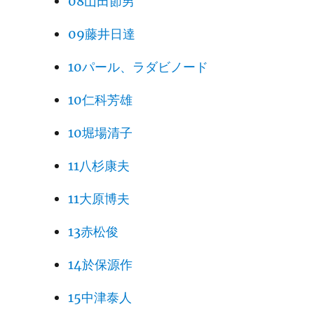
08山田節男
09藤井日達
10パール、ラダビノード
10仁科芳雄
10堀場清子
11八杉康夫
11大原博夫
13赤松俊
14於保源作
15中津泰人