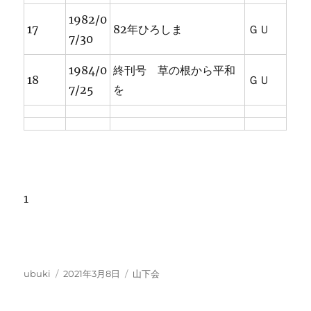
1982/0
17
82年ひろしま
ＧＵ
7/30
1984/0
終刊号 草の根から平和
18
ＧＵ
7/25
を
1
投
投
カ
ubuki
2021年3月8日
山下会
稿
稿
テ
者
日:
ゴ