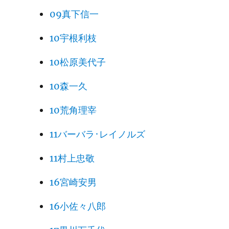
09真下信一
10宇根利枝
10松原美代子
10森一久
10荒角理宰
11バーバラ･レイノルズ
11村上忠敬
16宮崎安男
16小佐々八郎