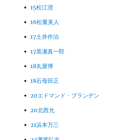
15松江澄
16松重美人
17土井作治
17黒瀬真一郎
18丸屋博
18石母田正
20エドマンド・ブランデン
20北西允
21浜本万三
22灘尾弘吉