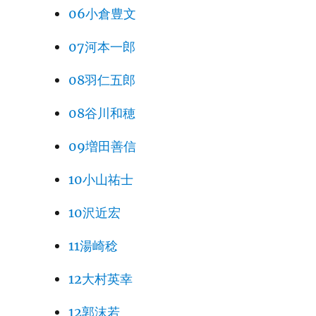
06小倉豊文
07河本一郎
08羽仁五郎
08谷川和穂
09増田善信
10小山祐士
10沢近宏
11湯崎稔
12大村英幸
12郭沫若