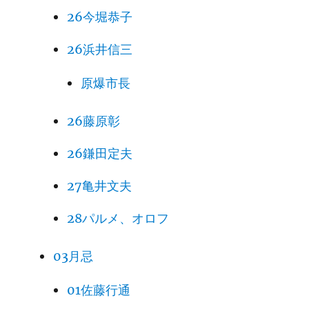
26今堀恭子
26浜井信三
原爆市長
26藤原彰
26鎌田定夫
27亀井文夫
28パルメ、オロフ
03月忌
01佐藤行通