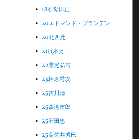
18石母田正
20エドマンド・ブランデン
20北西允
21浜本万三
22灘尾弘吉
23相原秀次
25吉川清
25森滝市郎
25石田忠
25葉佐井博巳