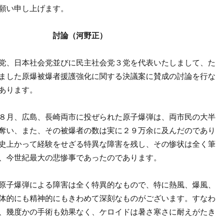
願い申し上げます。
討論（河野正）
党、日本社会党並びに民主社会党３党を代表いたしまして、た
ました原爆被爆者援護強化に関する決議案に賛成の討論を行な
あります。
８月、広島、長崎両市に投ぜられた原子爆弾は、両市民の大半
奪い、また、その被爆者の数は実に２９万余に及んだのであり
史上かって経験をせざる特異な障害を残し、その惨状は全く筆
、今世紀最大の悲惨事であったのであります。
原子爆弾による障害は全く特異的なもので、特に熱風、爆風、
体的にも精神的にもきわめて深刻なものがございます。すなわ
、幾度かの手術も効果なく、ケロイドは暑さ寒さに耐えがたき