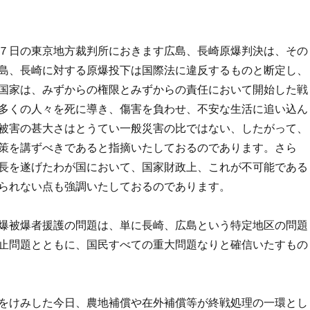
７日の東京地方裁判所におきます広島、長崎原爆判決は、その
島、長崎に対する原爆投下は国際法に違反するものと断定し、
国家は、みずからの権限とみずからの責任において開始した戦
多くの人々を死に導き、傷害を負わせ、不安な生活に追い込ん
被害の甚大さはとうてい一般災害の比ではない、したがって、
策を講ずべきであると指摘いたしておるのであります。さら
長を遂げたわが国において、国家財政上、これが不可能である
られない点も強調いたしておるのであります。
爆被爆者援護の問題は、単に長崎、広島という特定地区の問題
止問題とともに、国民すべての重大問題なりと確信いたすもの
をけみした今日、農地補償や在外補償等が終戦処理の一環とし