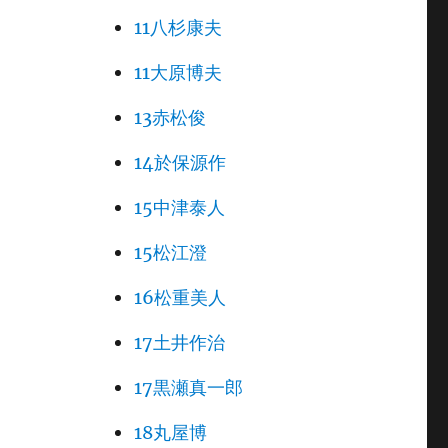
11八杉康夫
11大原博夫
13赤松俊
14於保源作
15中津泰人
15松江澄
16松重美人
17土井作治
17黒瀬真一郎
18丸屋博