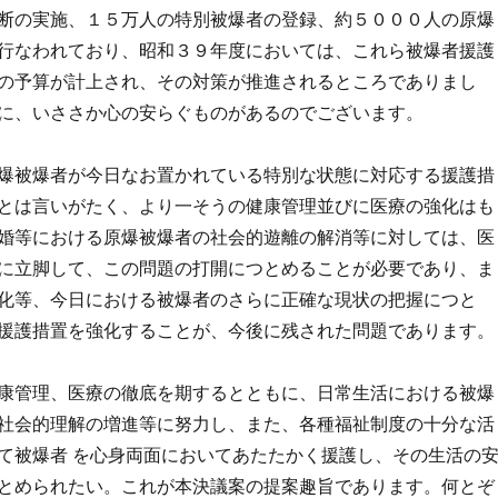
断の実施、１５万人の特別被爆者の登録、約５０００人の原爆
行なわれており、昭和３９年度においては、これら被爆者援護
の予算が計上され、その対策が推進されるところでありまし
に、いささか心の安らぐものがあるのでございます。
爆被爆者が今日なお置かれている特別な状態に対応する援護措
とは言いがたく、より一そうの健康管理並びに医療の強化はも
婚等における原爆被爆者の社会的遊離の解消等に対しては、医
に立脚して、この問題の打開につとめることが必要であり、ま
化等、今日における被爆者のさらに正確な現状の把握につと
援護措置を強化することが、今後に残された問題であります。
康管理、医療の徹底を期するとともに、日常生活における被爆
社会的理解の増進等に努力し、また、各種福祉制度の十分な活
て被爆者 を心身両面においてあたたかく援護し、その生活の
とめられたい。これが本決議案の提案趣旨であります。何とぞ