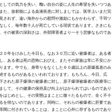
としての気力を失い、醜い自分の姿に人生の希望を失いつつあ
また、放射能による血液疾患に対しましては、医学上いまだ完
見されず、遠い海外からの慰問や激励にもかかわらず、千羽ツ
なしく、毎年数十人が死亡している現状であります。さきにも
、その被害の深刻さは、外部障害者より一そう悲惨なものであ
２０年をけみした今日も、なお３０万に近い被爆者は、ある者
し、ある者は死の恐怖におびえ、またその家族は常に不安にか
ります。中でも、身寄りをなくした６０歳以上の原爆孤老のみ
絶するものがあるといわれております。もちろん、今日、広
下された原子爆弾の被爆者に対し、原子爆弾被爆者の医療等に
まして、その健康の保持及び向上がはかられてはいるのであり
をはじめとし、その実態はまことに微々たるもので、全く不十
るを得ないのであります。同時に、それらの被爆者に肝要であ
等閑に付されていることは、まことに心外に存ずるものであり