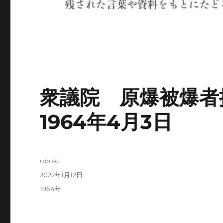
衆議院 原爆被爆
1964年4月3日
投
ubuki
稿
投
2022年1月12日
者
稿
カ
1964年
日:
テ
ゴ
リ