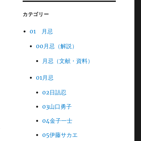
カテゴリー
01 月忌
00月忌（解説）
月忌（文献・資料）
01月忌
02日詰忍
03山口勇子
04金子一士
安
05伊藤サカエ