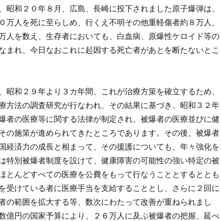
、昭和２０年８月、広島、長崎に投下されました原子爆弾は、
０万人を死に至らしめ、行くえ不明その他重軽傷者約８万人、
万人を数え、生存者においても、白血病、原爆性ケロイド等の
なまれ、今日なおこれに起因する死亡者があとを断たないとこ
、昭和２９年より３カ年間、これが治療方策を確立するため、
療方法の調査研究が行なわれ、その結果に基づき、昭和３２年
爆者の医療等に関する法律が制定され、被爆者の医療並びに健
その施策が進められてきたところであります。その後、被爆者
国経済力の成長と相まって、その援護についても、年々強化を
は特別被爆者制度を設けて、健康障害の可能性の強い特定の被
ほとんどすべての医療を公費をもって行なうこととするととも
を受けている者に医療手当を支給することとし、さらに２回に
者の範囲を拡大する等、数次にわたって改善が重ねられまし
数億円の国家予算により、２６万人に及ぶ被爆者の把握、延べ