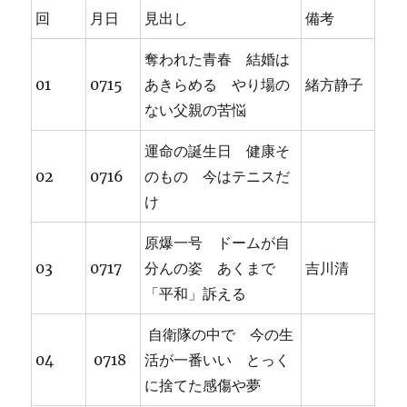
回
月日
見出し
備考
奪われた青春 結婚は
01
0715
あきらめる やり場の
緒方静子
ない父親の苦悩
運命の誕生日 健康そ
02
0716
のもの 今はテニスだ
け
原爆一号 ドームが自
03
0717
分んの姿 あくまで
吉川清
「平和」訴える
自衛隊の中で 今の生
04
0718
活が一番いい とっく
に捨てた感傷や夢