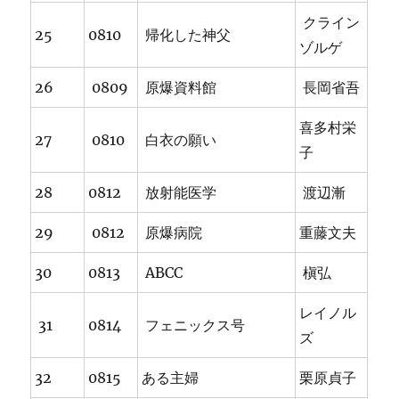
クライン
25
0810
帰化した神父
ゾルゲ
26
0809
原爆資料館
長岡省吾
喜多村栄
27
0810
白衣の願い
子
28
0812
放射能医学
渡辺漸
29
0812
原爆病院
重藤文夫
30
0813
ABCC
槇弘
レイノル
31
0814
フェニックス号
ズ
32
0815
ある主婦
栗原貞子