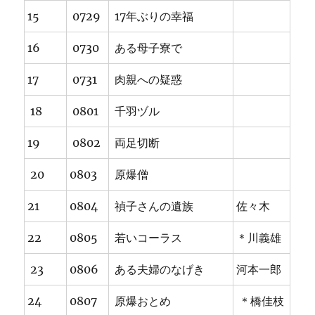
15
0729
17年ぶりの幸福
16
0730
ある母子寮で
17
0731
肉親への疑惑
18
0801
千羽ヅル
19
0802
両足切断
20
0803
原爆僧
21
0804
禎子さんの遺族
佐々木
22
0805
若いコーラス
＊川義雄
23
0806
ある夫婦のなげき
河本一郎
24
0807
原爆おとめ
＊橋佳枝