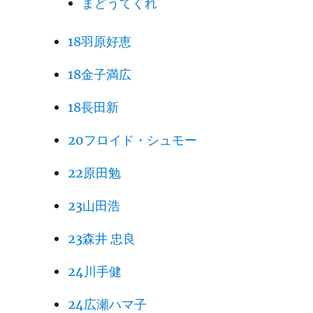
まどうてくれ
18羽原好恵
18金子満広
18長田新
20フロイド・シュモー
22原田勉
23山田浩
23森井 忠良
24川手健
24広瀬ハマ子