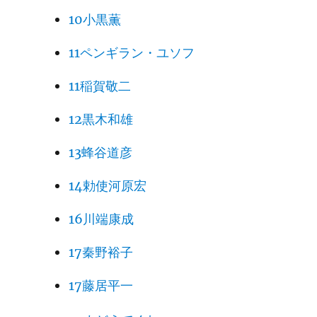
10小黒薫
11ペンギラン・ユソフ
11稲賀敬二
12黒木和雄
13蜂谷道彦
14勅使河原宏
16川端康成
17秦野裕子
17藤居平一