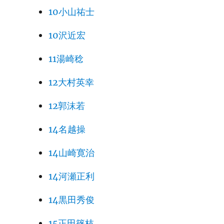
10小山祐士
10沢近宏
11湯崎稔
12大村英幸
12郭沫若
14名越操
14山崎寛治
14河瀬正利
14黒田秀俊
15正田篠枝