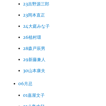
23吉野源三郎
23岡本直正
24大庭みな子
26植村環
28森戸辰男
29新藤兼人
30山本康夫
06月忌
01嘉屋文子