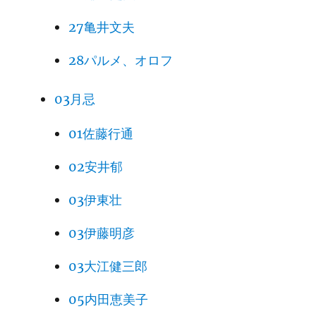
27亀井文夫
28パルメ、オロフ
03月忌
01佐藤行通
02安井郁
03伊東壮
03伊藤明彦
03大江健三郎
05内田恵美子