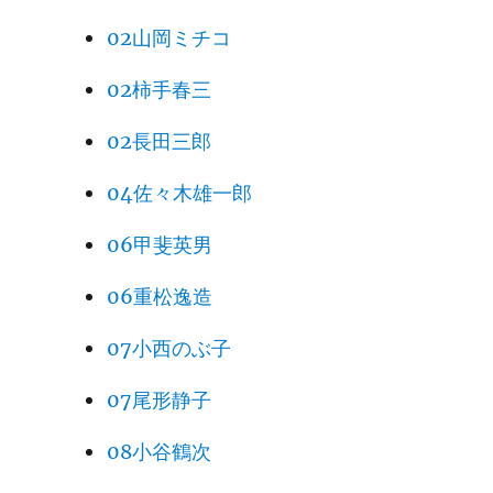
02山岡ミチコ
02柿手春三
02長田三郎
04佐々木雄一郎
06甲斐英男
06重松逸造
07小西のぶ子
07尾形静子
08小谷鶴次