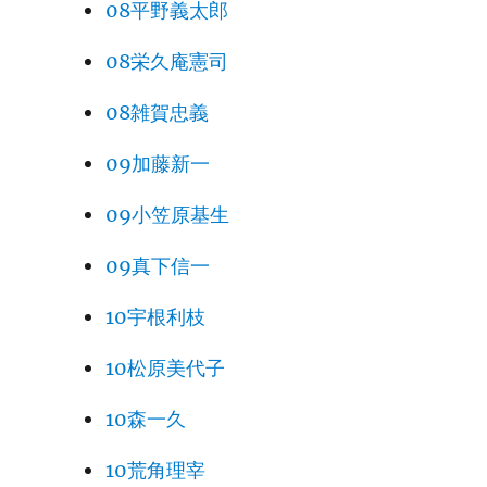
08平野義太郎
08栄久庵憲司
08雑賀忠義
09加藤新一
09小笠原基生
09真下信一
10宇根利枝
10松原美代子
10森一久
10荒角理宰