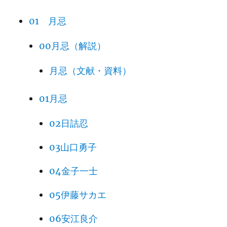
01 月忌
00月忌（解説）
月忌（文献・資料）
01月忌
02日詰忍
03山口勇子
04金子一士
05伊藤サカエ
06安江良介