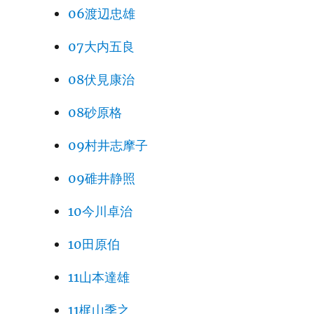
06渡辺忠雄
07大内五良
08伏見康治
08砂原格
09村井志摩子
09碓井静照
10今川卓治
10田原伯
11山本達雄
11梶山季之