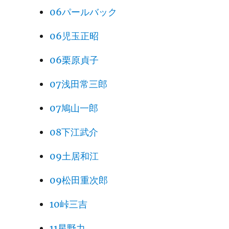
06パールバック
06児玉正昭
06栗原貞子
07浅田常三郎
07鳩山一郎
08下江武介
09土居和江
09松田重次郎
10峠三吉
11星野力