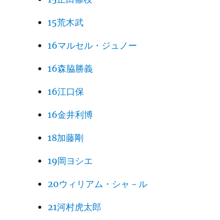
15荒木武
16マルセル・ジュノー
16森脇勝義
16江口保
16金井利博
18加藤剛
19岡ヨシエ
20ウィリアム・シャ－ル
21河村虎太郎