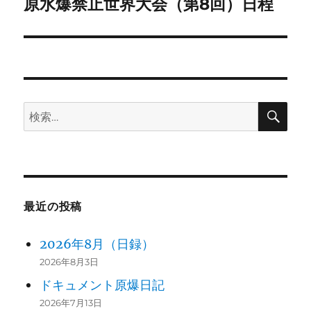
ゲ
原水爆禁止世界大会（第8回）日程
次
の
ー
投
シ
稿:
ョ
検
検
ン
索
索:
最近の投稿
2026年8月（日録）
2026年8月3日
ドキュメント原爆日記
2026年7月13日