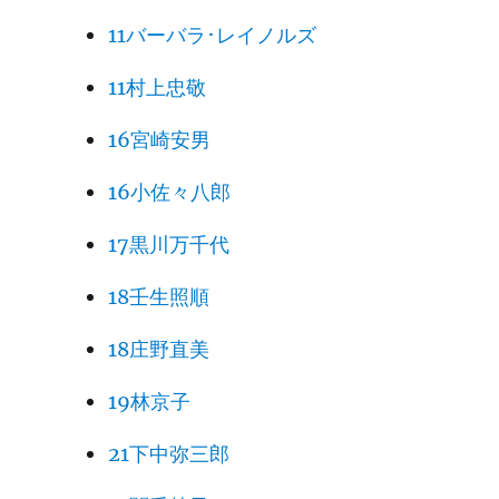
11バーバラ･レイノルズ
11村上忠敬
16宮崎安男
16小佐々八郎
17黒川万千代
18壬生照順
18庄野直美
19林京子
21下中弥三郎