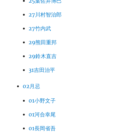
25葉佐井博巳
27川村智治郎
27竹内武
29熊田重邦
29鈴木直吉
31吉田治平
02月忌
01小野文子
01河合幸尾
01長岡省吾