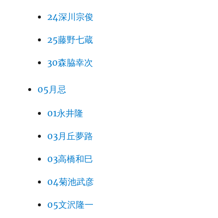
24深川宗俊
25藤野七蔵
30森脇幸次
05月忌
01永井隆
03月丘夢路
03高橋和巳
04菊池武彦
05文沢隆一