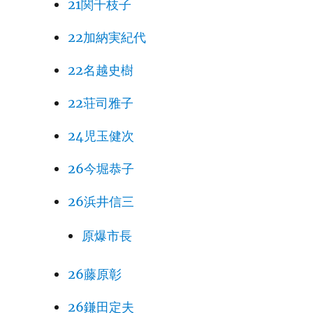
21関千枝子
22加納実紀代
22名越史樹
22荘司雅子
24児玉健次
26今堀恭子
26浜井信三
原爆市長
26藤原彰
26鎌田定夫