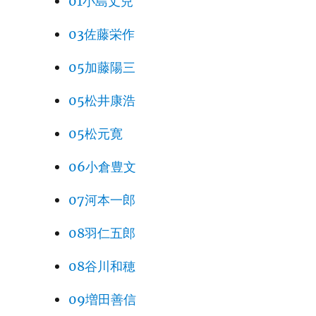
01小島丈兒
03佐藤栄作
05加藤陽三
05松井康浩
05松元寛
06小倉豊文
07河本一郎
08羽仁五郎
08谷川和穂
09増田善信