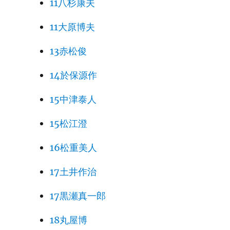
11八杉康夫
11大原博夫
13赤松俊
14於保源作
15中津泰人
15松江澄
16松重美人
17土井作治
17黒瀬真一郎
18丸屋博