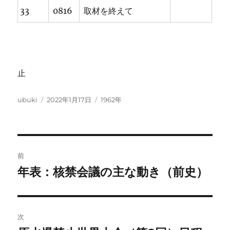
33
0816
取材を終えて
止
投
投
カ
ubuki
2022年1月17日
1962年
稿
稿
テ
者
日:
ゴ
リ
ー
投
前
稿
年表：核禁会議の主な動き（前史）
前
の
ナ
投
ビ
稿:
次