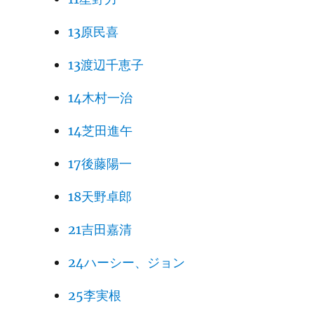
13原民喜
13渡辺千恵子
14木村一治
14芝田進午
17後藤陽一
18天野卓郎
21吉田嘉清
24ハーシー、ジョン
25李実根