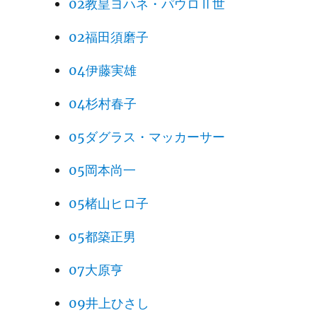
02教皇ヨハネ・パウロⅡ世
02福田須磨子
04伊藤実雄
04杉村春子
05ダグラス・マッカーサー
05岡本尚一
05楮山ヒロ子
05都築正男
07大原亨
09井上ひさし