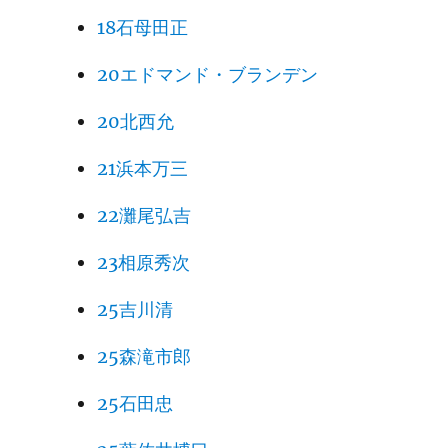
18石母田正
20エドマンド・ブランデン
20北西允
21浜本万三
22灘尾弘吉
23相原秀次
25吉川清
25森滝市郎
25石田忠