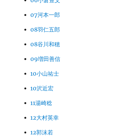
06小倉豊文
07河本一郎
08羽仁五郎
08谷川和穂
09増田善信
10小山祐士
10沢近宏
11湯崎稔
12大村英幸
12郭沫若