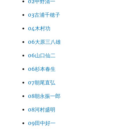
02中野清一
03古浦千穂子
04木村功
06大原三八雄
06山口仙二
06杉本春生
07朝尾直弘
08朝永振一郎
08河村盛明
09田中好一