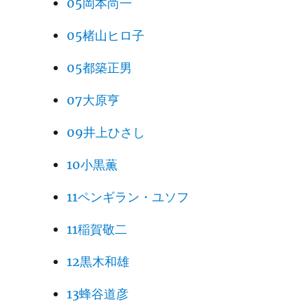
05岡本尚一
05楮山ヒロ子
05都築正男
07大原亨
09井上ひさし
10小黒薫
11ペンギラン・ユソフ
11稲賀敬二
12黒木和雄
13蜂谷道彦