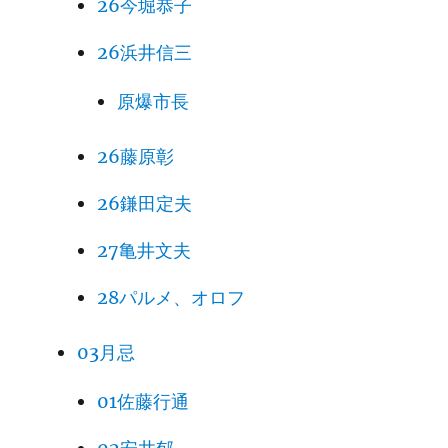
26今堀恭子
26浜井信三
原爆市長
26藤原彰
26鎌田定夫
27亀井文夫
28パルメ、オロフ
03月忌
01佐藤行通