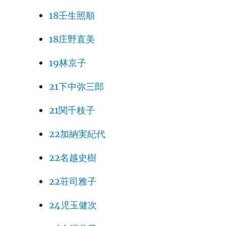
18壬生照順
18庄野直美
19林京子
21下中弥三郎
21関千枝子
22加納実紀代
22名越史樹
22荘司雅子
24児玉健次