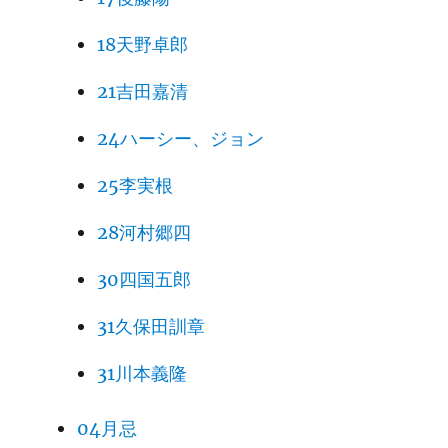
18天野卓郎
21吉田嘉清
24ハーシー、ジョン
25李実根
28河村郷四
30四国五郎
31久保田訓章
31川本義隆
04月忌