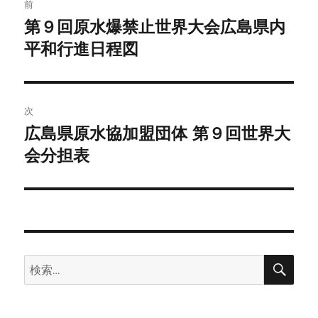
前
稿
第９回原水爆禁止世界大会広島県内
前
の
平和行進日程図
ナ
投
ビ
稿:
ゲ
次
広島県原水協加盟団体 第９回世界大
次
ー
の
会分担表
シ
投
稿:
ョ
ン
検
検
索
索: