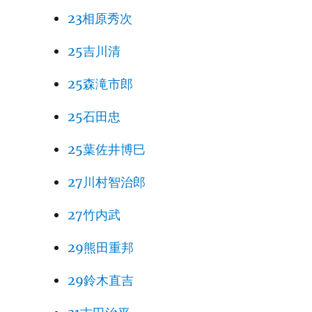
23相原秀次
25吉川清
25森滝市郎
25石田忠
25葉佐井博巳
27川村智治郎
27竹内武
29熊田重邦
29鈴木直吉