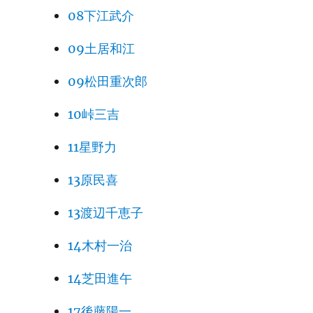
08下江武介
09土居和江
09松田重次郎
10峠三吉
11星野力
13原民喜
13渡辺千恵子
14木村一治
14芝田進午
17後藤陽一