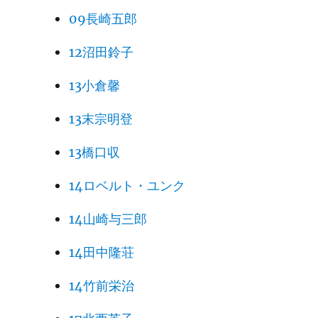
09長崎五郎
12沼田鈴子
13小倉馨
13末宗明登
13橋口収
14ロベルト・ユンク
14山崎与三郎
14田中隆荘
14竹前栄治