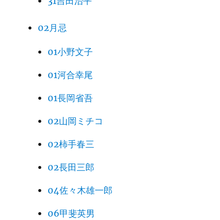
31吉田治平
02月忌
01小野文子
01河合幸尾
01長岡省吾
02山岡ミチコ
02柿手春三
02長田三郎
04佐々木雄一郎
06甲斐英男