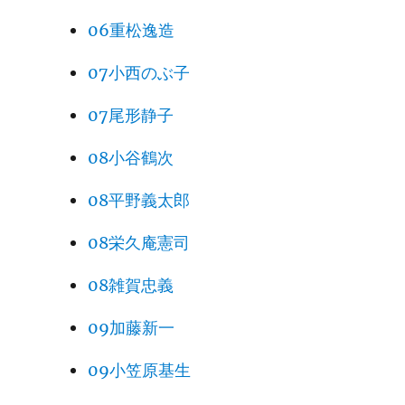
06重松逸造
07小西のぶ子
07尾形静子
08小谷鶴次
08平野義太郎
08栄久庵憲司
08雑賀忠義
09加藤新一
09小笠原基生