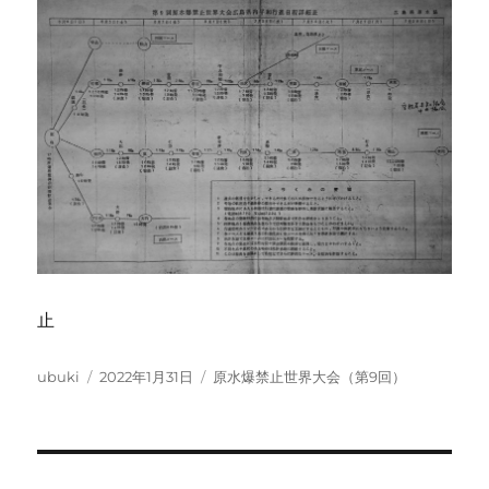
止
投
投
カ
ubuki
2022年1月31日
原水爆禁止世界大会（第9回）
稿
稿
テ
者
日:
ゴ
リ
ー
投