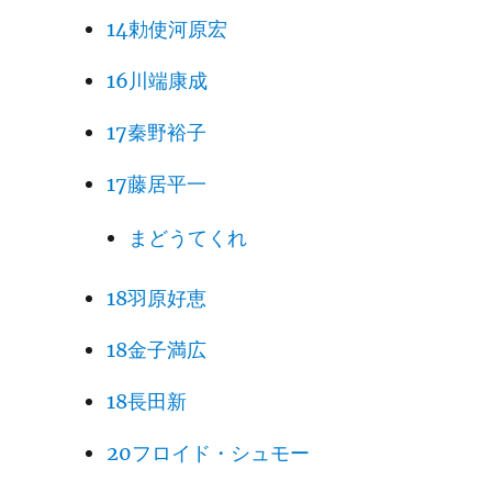
14勅使河原宏
16川端康成
17秦野裕子
17藤居平一
まどうてくれ
18羽原好恵
18金子満広
18長田新
20フロイド・シュモー