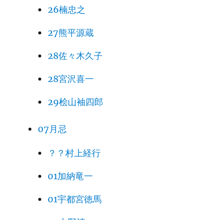
26楠忠之
27熊平源蔵
28佐々木久子
28宮沢喜一
29桧山袖四郎
07月忌
？？村上経行
01加納竜一
01宇都宮徳馬