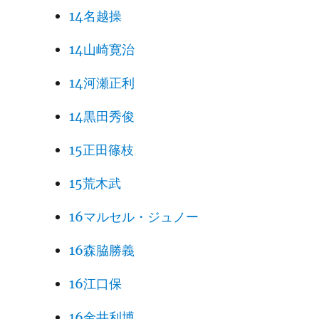
14名越操
14山崎寛治
14河瀬正利
14黒田秀俊
15正田篠枝
15荒木武
16マルセル・ジュノー
16森脇勝義
16江口保
16金井利博