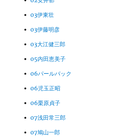
02安井郁
03伊東壮
03伊藤明彦
03大江健三郎
05内田恵美子
06パールバック
06児玉正昭
06栗原貞子
07浅田常三郎
07鳩山一郎