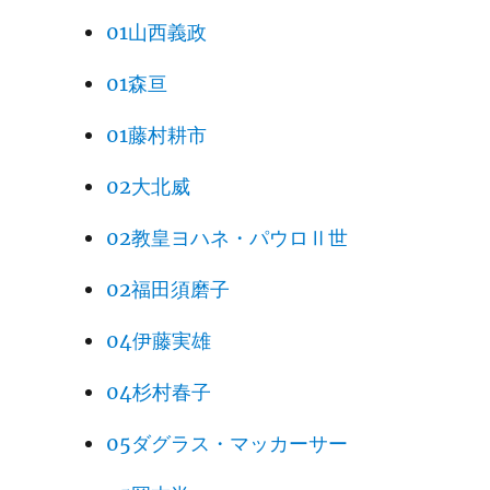
01山西義政
01森亘
01藤村耕市
02大北威
02教皇ヨハネ・パウロⅡ世
02福田須磨子
04伊藤実雄
04杉村春子
05ダグラス・マッカーサー