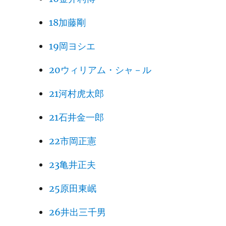
18加藤剛
19岡ヨシエ
20ウィリアム・シャ－ル
21河村虎太郎
21石井金一郎
22市岡正憲
23亀井正夫
25原田東岷
26井出三千男