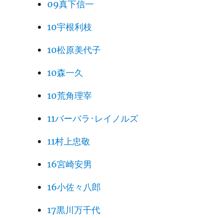
09真下信一
10宇根利枝
10松原美代子
10森一久
10荒角理宰
11バーバラ･レイノルズ
11村上忠敬
16宮崎安男
16小佐々八郎
17黒川万千代