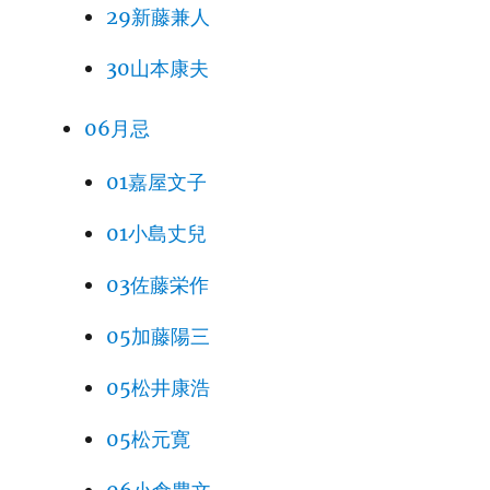
29新藤兼人
30山本康夫
06月忌
01嘉屋文子
01小島丈兒
03佐藤栄作
05加藤陽三
05松井康浩
05松元寛