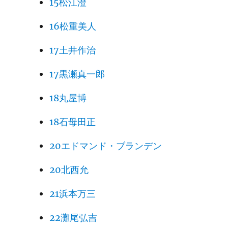
15松江澄
16松重美人
17土井作治
17黒瀬真一郎
18丸屋博
18石母田正
20エドマンド・ブランデン
20北西允
21浜本万三
22灘尾弘吉