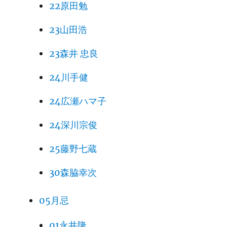
22原田勉
23山田浩
23森井 忠良
24川手健
24広瀬ハマ子
24深川宗俊
25藤野七蔵
30森脇幸次
05月忌
01永井隆