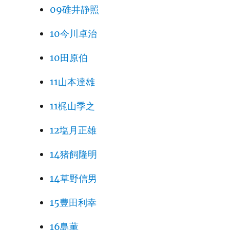
09碓井静照
10今川卓治
10田原伯
11山本達雄
11梶山季之
12塩月正雄
14猪飼隆明
14草野信男
15豊田利幸
16島薫