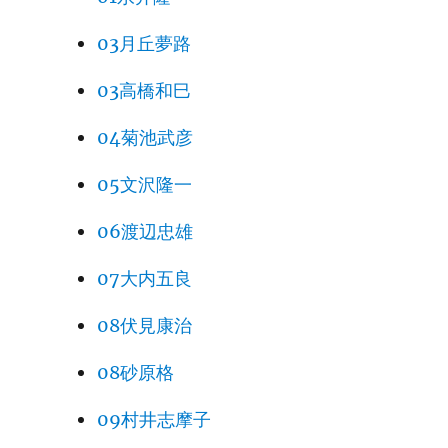
03月丘夢路
03高橋和巳
04菊池武彦
05文沢隆一
06渡辺忠雄
07大内五良
08伏見康治
08砂原格
09村井志摩子