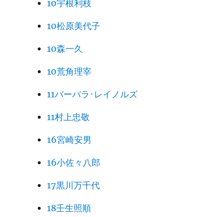
10宇根利枝
10松原美代子
10森一久
10荒角理宰
11バーバラ･レイノルズ
11村上忠敬
16宮崎安男
16小佐々八郎
17黒川万千代
18壬生照順