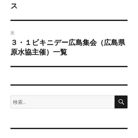
の
ス
ナ
投
ビ
稿:
ゲ
次
３・１ビキニデー広島集会（広島県
次
ー
の
原水協主催）一覧
シ
投
稿:
ョ
ン
検
検
索
索: