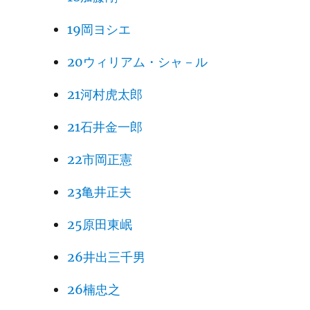
19岡ヨシエ
20ウィリアム・シャ－ル
21河村虎太郎
21石井金一郎
22市岡正憲
23亀井正夫
25原田東岷
26井出三千男
26楠忠之