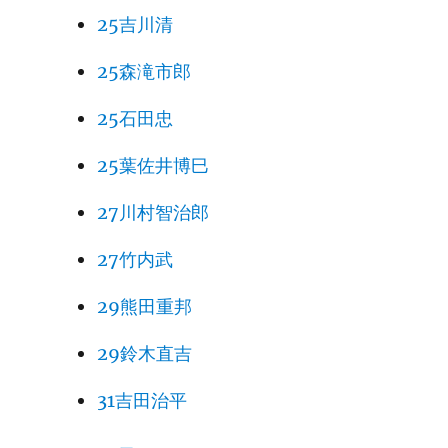
25吉川清
25森滝市郎
25石田忠
25葉佐井博巳
27川村智治郎
27竹内武
29熊田重邦
29鈴木直吉
31吉田治平