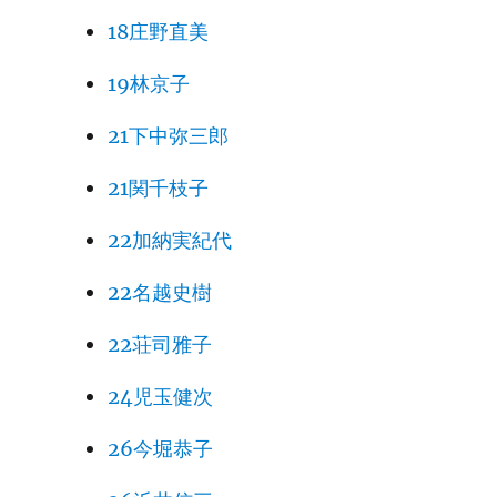
18庄野直美
19林京子
21下中弥三郎
21関千枝子
22加納実紀代
22名越史樹
22荘司雅子
24児玉健次
26今堀恭子