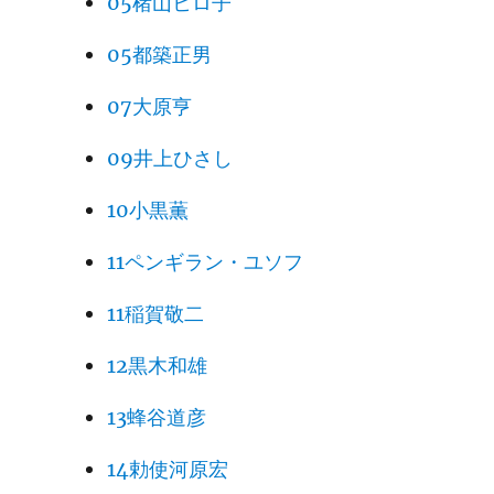
05楮山ヒロ子
05都築正男
07大原亨
09井上ひさし
10小黒薫
11ペンギラン・ユソフ
11稲賀敬二
12黒木和雄
13蜂谷道彦
14勅使河原宏