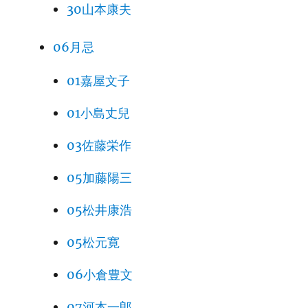
30山本康夫
06月忌
01嘉屋文子
01小島丈兒
03佐藤栄作
05加藤陽三
05松井康浩
05松元寛
06小倉豊文
07河本一郎