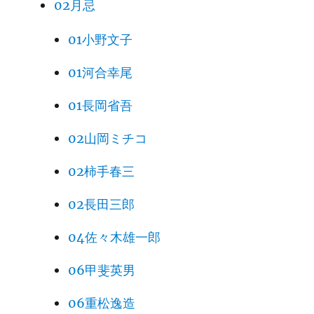
02月忌
01小野文子
01河合幸尾
01長岡省吾
02山岡ミチコ
02柿手春三
02長田三郎
04佐々木雄一郎
06甲斐英男
06重松逸造