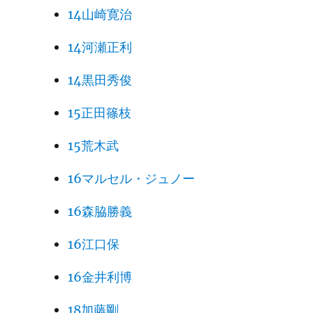
14山崎寛治
14河瀬正利
14黒田秀俊
15正田篠枝
15荒木武
16マルセル・ジュノー
16森脇勝義
16江口保
16金井利博
18加藤剛