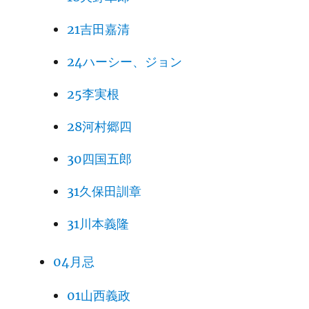
21吉田嘉清
24ハーシー、ジョン
25李実根
28河村郷四
30四国五郎
31久保田訓章
31川本義隆
04月忌
01山西義政