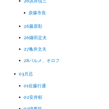
26浜井信三
原爆市長
26藤原彰
26鎌田定夫
27亀井文夫
28パルメ、オロフ
03月忌
01佐藤行通
02安井郁
03伊東壮