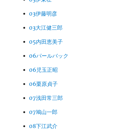
03伊藤明彦
03大江健三郎
05内田恵美子
06パールバック
06児玉正昭
06栗原貞子
07浅田常三郎
07鳩山一郎
08下江武介