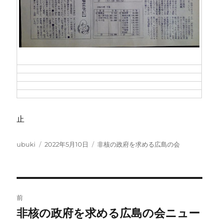
止
投
投
カ
ubuki
2022年5月10日
非核の政府を求める広島の会
稿
稿
テ
者
日:
ゴ
リ
ー
投
前
稿
非核の政府を求める広島の会ニュー
前