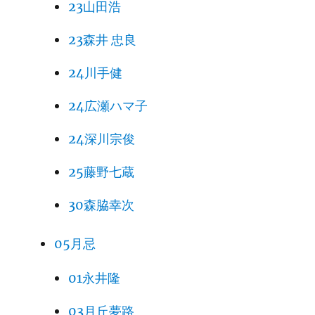
23山田浩
23森井 忠良
24川手健
24広瀬ハマ子
24深川宗俊
25藤野七蔵
30森脇幸次
05月忌
01永井隆
03月丘夢路