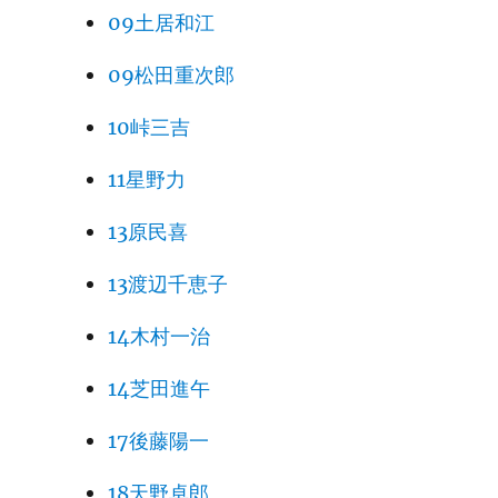
09土居和江
09松田重次郎
10峠三吉
11星野力
13原民喜
13渡辺千恵子
14木村一治
14芝田進午
17後藤陽一
18天野卓郎