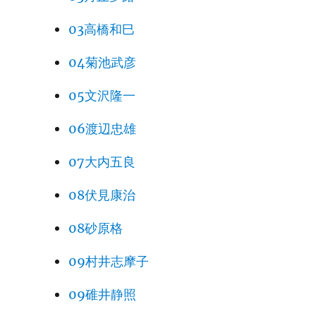
03高橋和巳
04菊池武彦
05文沢隆一
06渡辺忠雄
07大内五良
08伏見康治
08砂原格
09村井志摩子
09碓井静照