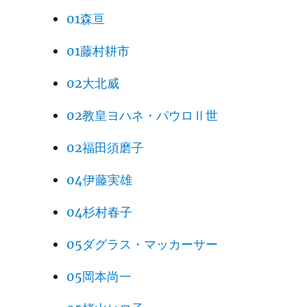
01森亘
01藤村耕市
02大北威
02教皇ヨハネ・パウロⅡ世
02福田須磨子
04伊藤実雄
04杉村春子
05ダグラス・マッカーサー
05岡本尚一