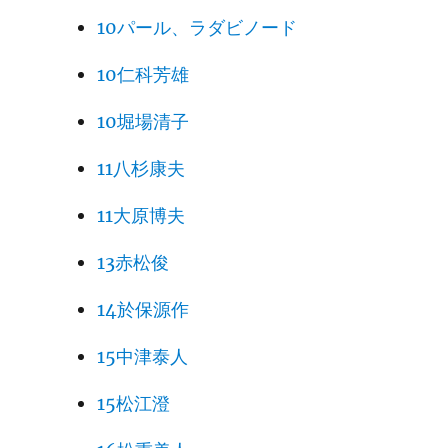
10パール、ラダビノード
10仁科芳雄
10堀場清子
11八杉康夫
11大原博夫
13赤松俊
14於保源作
15中津泰人
15松江澄