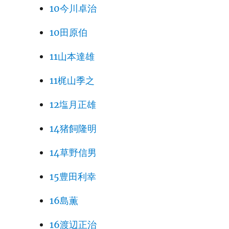
10今川卓治
10田原伯
11山本達雄
11梶山季之
12塩月正雄
14猪飼隆明
14草野信男
15豊田利幸
16島薫
16渡辺正治