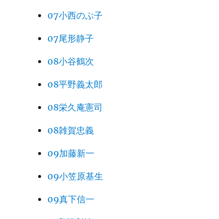
07小西のぶ子
07尾形静子
08小谷鶴次
08平野義太郎
08栄久庵憲司
08雑賀忠義
09加藤新一
09小笠原基生
09真下信一