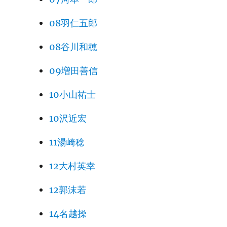
08羽仁五郎
08谷川和穂
09増田善信
10小山祐士
10沢近宏
11湯崎稔
12大村英幸
12郭沫若
14名越操