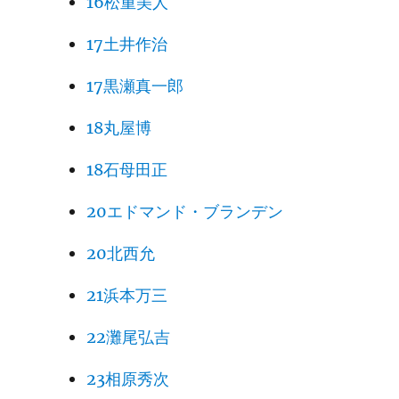
16松重美人
17土井作治
17黒瀬真一郎
18丸屋博
18石母田正
20エドマンド・ブランデン
20北西允
21浜本万三
22灘尾弘吉
23相原秀次