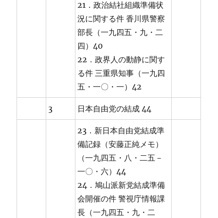
21．政治結社組織準備状
況に関する件 香川県警察
部長（一九四五・九・二
四）40
22．政界人の動静に関す
る件 三重県知事（一九四
五・一〇・一）42
3
日本自由党の結成 44
23．新日本自由党結成準
備記録（安藤正純メモ）
（一九四五・八・二五－
一〇・六）44
24．鳩山派新党結成準備
会開催の件 警視庁情報課
長（一九四五・九・二