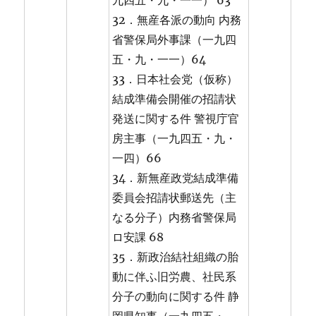
九四五・九・一一） 63
32．無産各派の動向 内務
省警保局外事課（一九四
五・九・一一）64
33．日本社会党（仮称）
結成準備会開催の招請状
発送に関する件 警視庁官
房主事（一九四五・九・
一四）66
34．新無産政党結成準備
委員会招請状郵送先（主
なる分子）内務省警保局
ロ安課 68
35．新政治結社組織の胎
動に伴ふ旧労農、社民系
分子の動向に関する件 静