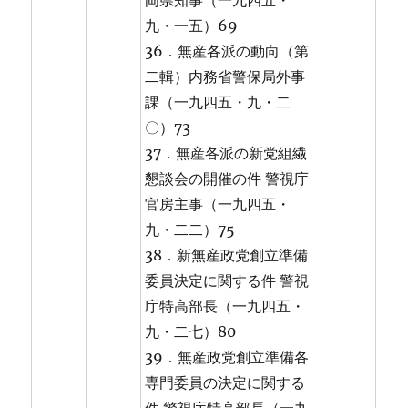
岡県知事（一九四五・
九・一五）69
36．無産各派の動向（第
二輯）内務省警保局外事
課（一九四五・九・二
〇）73
37．無産各派の新党組繊
懇談会の開催の件 警視庁
官房主事（一九四五・
九・二二）75
38．新無産政党創立準備
委員決定に関する件 警視
庁特高部長（一九四五・
九・二七）80
39．無産政党創立準備各
専門委員の決定に関する