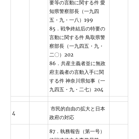
要等の言動に関する件 愛
知県警察部長（一九四
五・九・一八）199
85．戦争終結后の特要の
言動に関する件 鳥取県警
察部長（一九四五・九・
二〇）202
86．共産主義者並に無政
府主義者の言動入手に関
する件 神奈川県知事（一
九四五・九・二七）204
市民的自由の拡大と日本
4
政府の対応
87．執務報告（第一号）