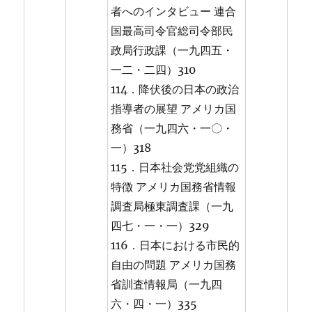
者へのインタビュー 連合
国最高司令官総司令部民
政局行政課（一九四五・
一二・二四）310
114．降伏後の日本の政治
指導者の展望 アメリカ国
務省（一九四六・一〇・
一）318
115．日本社会党党組織の
特徴 アメリカ国務省情報
調査局極東調査課（一九
四七・一・一）329
116．日本における市民的
自由の問題 アメリカ国務
省訓査情報局（一九四
六・四・一）335