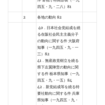
件 警視庁特高部長（一九
四五・九・二八）81
2
各地の動向 82
40．日本社会党結成を繞
る在阪社会民主主義分子
の動向に関する件 大阪府
知事（一九四五・九・一
三）82
41．無産政党樹立を繞る
県下左翼陣営の動向に関
する件 栃本県知事（一九
四五・九・一五）84
42．新党結成等を繞る特
要社動向に関する件 兵庫
県知事（一九四五・九・