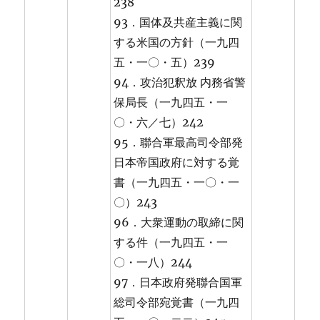
238
93．国体及共産主義に関
する米国の方針（一九四
五・一〇・五）239
94．攻治犯釈放 内務省警
保局長（一九四五・一
〇・六／七）242
95．聯合軍最高司令部発
日本帝国政府に対する覚
書（一九四五・一〇・一
〇）243
96．大衆運動の取締に関
する件（一九四五・一
〇・一八）244
97．日本政府発聯合国軍
総司令部宛覚書（一九四