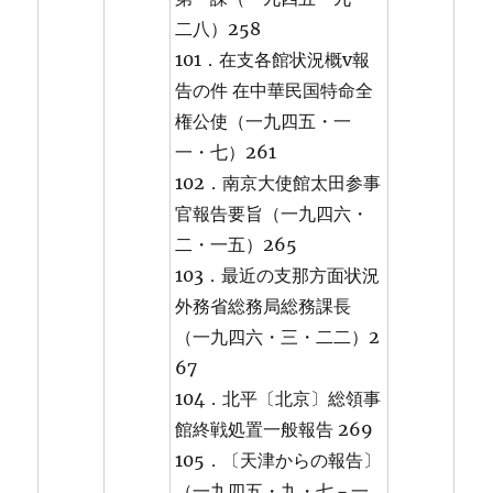
二八）258
101．在支各館状況概v報
告の件 在中華民国特命全
権公使（一九四五・一
一・七）261
102．南京大使館太田参事
官報告要旨（一九四六・
二・一五）265
103．最近の支那方面状況
外務省総務局総務課長
（一九四六・三・二二）2
67
104．北平〔北京〕総領事
館終戦処置一般報告 269
105．〔天津からの報告〕
（一九四五・九・七－一