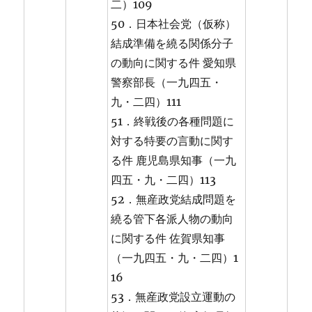
二）109
50．日本社会党（仮称）
結成準備を繞る関係分子
の動向に関する件 愛知県
警察部長（一九四五・
九・二四）111
51．終戦後の各種問題に
対する特要の言動に関す
る件 鹿児島県知事（一九
四五・九・二四）113
52．無産政党結成問題を
繞る管下各派人物の動向
に関する件 佐賀県知事
（一九四五・九・二四）1
16
53．無産政党設立運動の