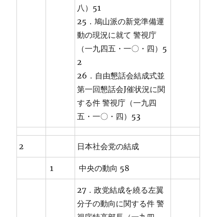
八）51
25．鳩山派の新党準備運
動の現況に就て 警視庁
（一九四五・一〇・四）5
2
26．自由懇話会結成式並
第一回懇話会J催状況に関
する件 警視庁（一九四
五・一〇・四）53
2
日本社会党の結成
1
中央の動向 58
27．政党結成を繞る左翼
分子の動向に関する件 警