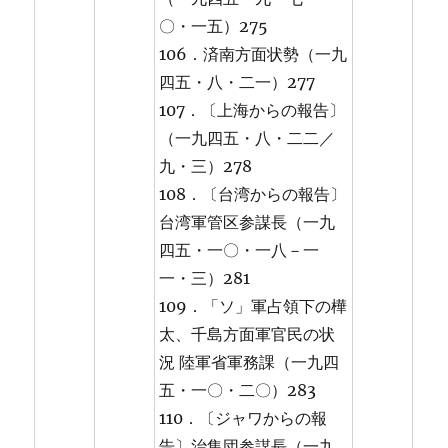
〇・一五）275
106．済南方面状勢（一九
四五・八・二一）277
107．〔上海からの報告〕
（一九四五・八・二二／
九・三）278
108．〔台湾からの報告〕
台湾軍管区参謀長（一九
四五・一〇・一八－一
一・三）281
109．「ソ」軍占領下の樺
太、千島方面軍官民の状
況 陸軍省軍務課（一九四
五・一〇・二〇）283
110．〔ジャワからの報
告〕治集団参謀長（一九