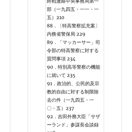
終戦連絡中央事務局第一
部（一九四五・一一・一
五）210
88．〔特高警察拡充案〕
内務省警保局 229
89．「マッカーサー」司
令部の特高警察に対する
質問事項 234
90．特別高等警察の機能
に就いて 235
91．政治的、公民的及宗
教的自由に対する制限除
去の件（一九四五・一
〇・五）237
92．吉田外務大臣「サザ
ーランド」参謀長会談録