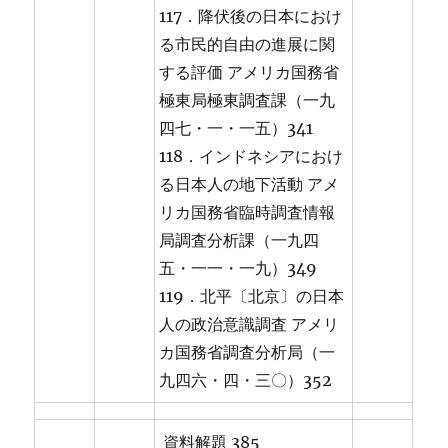
117．降伏後の日本におけ
る市民的自由の進展に関
する評価 アメリカ国務省
極東局極東調査課（一九
四七・一・一五）341
118．インドネシアにおけ
る日本人の地下活動 アメ
リカ国務省臨時調査情報
局調査分析課（一九四
五・一一・一九）349
119．北平〔北京〕の日本
人の政治意識調査 アメリ
カ国務省調査分析局（一
九四六・四・三〇）352
資料解題 385