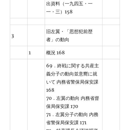
出資料（一九四五・一
一・三）158
旧左翼・「思想犯前歴
3
者」の動向
1
概況 168
69．終戦に関する共産主
義分子の動向並意嚮に就
いて 内務省警保局保安課
168
70．左翼の動向 内務省督
保局保安課 170
71．左翼分子の動向 内務
省警保局保安課 171