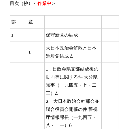
目次（抄）＜
作業中
＞
部
章
1
保守新党の結成
大日本政治会解散と日本
1
進歩党結成 4
1．日政会県支部結成後の
動向等に関する件 大分県
知事（一九四五・七・二
三）4
2．大日本政治会幹部会並
聯合役員会開催の件 警視
庁情報課長（一九四五・
八・二一）6