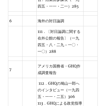
四五・一一・二一）285
6
海外の対日論調
111．〔対日論調に関する
在外公館の報告〕（一九
四五・八・二九－一〇・
一〇）288
アメリカ国務省・GHQ作
7
成調査報告
112．GHQの鳩山一郎へ
のインタビュー（一九四
五・一一・二五）306
113．GHQによる政党指導