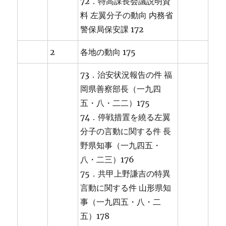
72．特高課長会議説明資
料 左翼分子の動向 内務省
警保局保安課 172
2
各地の動向 175
73．治安状況報告の件 福
岡県善察部長（一九四
五・八・二二）175
74．停戦措置を繞る左翼
分子の言動に関する件 長
野県知事（一九四五・
八・二三）176
75．共甲上野謙吉の特異
言動に関する件 山形県知
事（一九四五・八・二
五）178