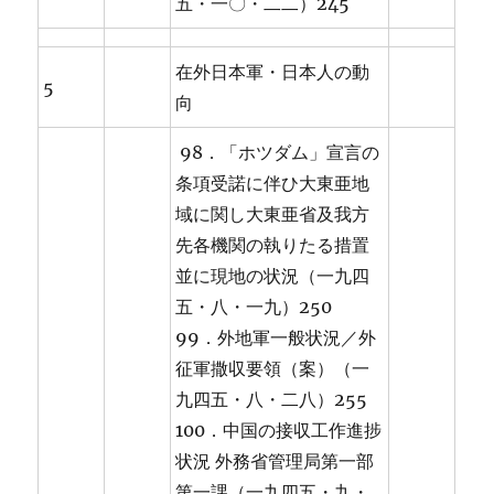
五・一〇・二二）245
在外日本軍・日本人の動
5
向
98．「ホツダム」宣言の
条項受諾に伴ひ大東亜地
域に関し大東亜省及我方
先各機関の執りたる措置
並に現地の状況（一九四
五・八・一九）250
99．外地軍一般状況／外
征軍撒収要領（案）（一
九四五・八・二八）255
100．中国の接収工作進捗
状況 外務省管理局第一部
第一課（一九四五・九・