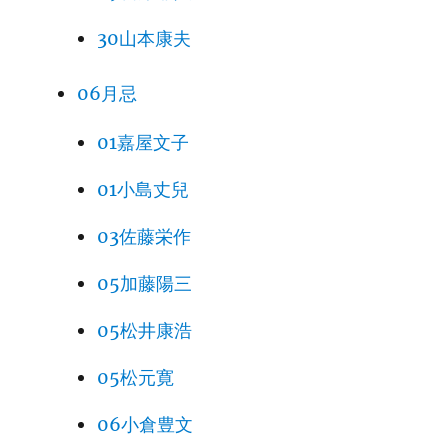
30山本康夫
06月忌
01嘉屋文子
01小島丈兒
03佐藤栄作
05加藤陽三
05松井康浩
05松元寛
06小倉豊文