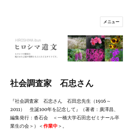
メニュー
ヒロシマ遺文
社会調査家 石忠さん
『社会調査家 石忠さん 石田忠先生（1916～
2011） 生誕100年を記念して』（著者：廣澤昌、
編集発行：沓石会 ＜一橋大学石田忠ゼミナール卒
業生の会＞）＜
作業中
＞。