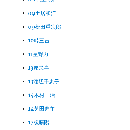
09土居和江
09松田重次郎
10峠三吉
11星野力
13原民喜
13渡辺千恵子
14木村一治
14芝田進午
17後藤陽一