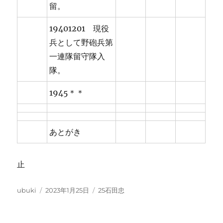
留。
19401201 現役
兵として野砲兵第
一連隊留守隊入
隊。
1945＊＊
あとがき
止
投
投
カ
ubuki
2023年1月25日
25石田忠
稿
稿
テ
者
日:
ゴ
リ