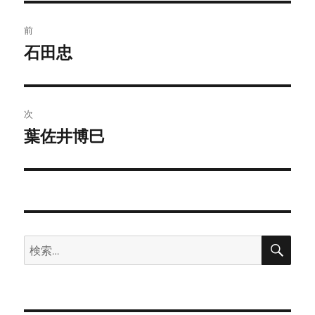
ー
投
前
稿
石田忠
前
の
ナ
投
ビ
稿:
次
ゲ
葉佐井博巳
次
の
ー
投
シ
稿:
ョ
検
検
ン
索
索: