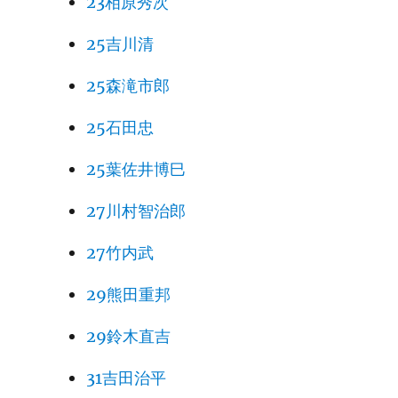
23相原秀次
25吉川清
25森滝市郎
25石田忠
25葉佐井博巳
27川村智治郎
27竹内武
29熊田重邦
29鈴木直吉
31吉田治平