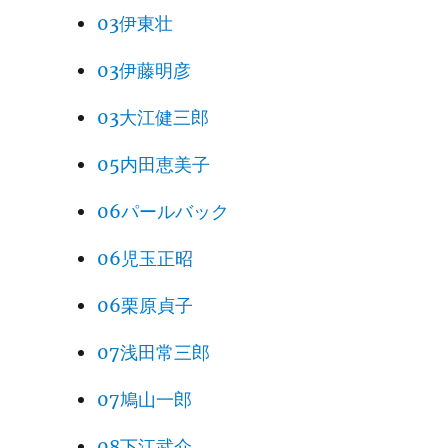
03伊東壮
03伊藤明彦
03大江健三郎
05内田恵美子
06パールバック
06児玉正昭
06栗原貞子
07浅田常三郎
07鳩山一郎
08下江武介