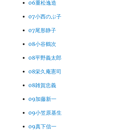
06重松逸造
07小西のぶ子
07尾形静子
08小谷鶴次
08平野義太郎
08栄久庵憲司
08雑賀忠義
09加藤新一
09小笠原基生
09真下信一