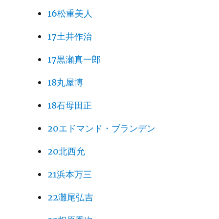
16松重美人
17土井作治
17黒瀬真一郎
18丸屋博
18石母田正
20エドマンド・ブランデン
20北西允
21浜本万三
22灘尾弘吉