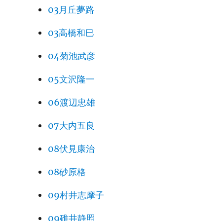
03月丘夢路
03高橋和巳
04菊池武彦
05文沢隆一
06渡辺忠雄
07大内五良
08伏見康治
08砂原格
09村井志摩子
09碓井静照