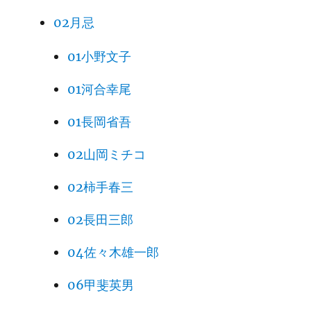
02月忌
01小野文子
01河合幸尾
01長岡省吾
02山岡ミチコ
02柿手春三
02長田三郎
04佐々木雄一郎
06甲斐英男