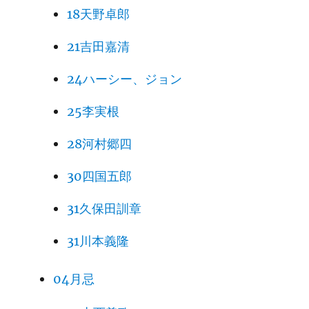
18天野卓郎
21吉田嘉清
24ハーシー、ジョン
25李実根
28河村郷四
30四国五郎
31久保田訓章
31川本義隆
04月忌