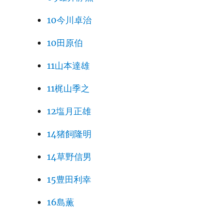
10今川卓治
10田原伯
11山本達雄
11梶山季之
12塩月正雄
14猪飼隆明
14草野信男
15豊田利幸
16島薫