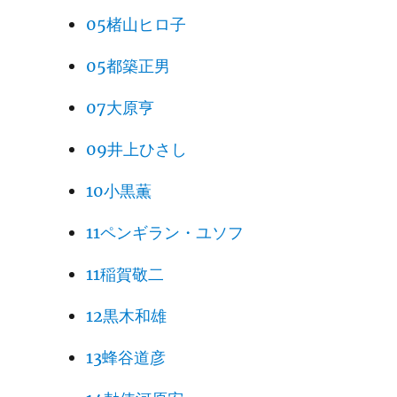
05楮山ヒロ子
05都築正男
07大原亨
09井上ひさし
10小黒薫
11ペンギラン・ユソフ
11稲賀敬二
12黒木和雄
13蜂谷道彦