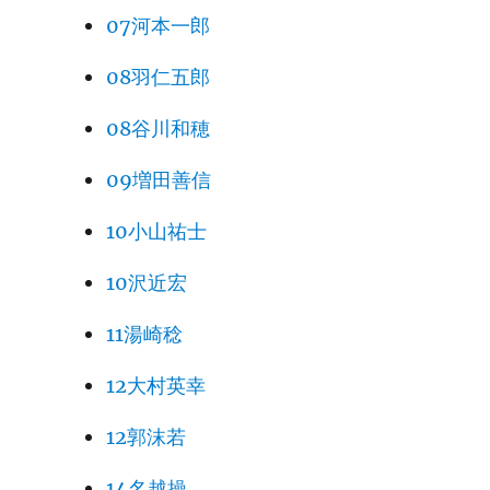
07河本一郎
08羽仁五郎
08谷川和穂
09増田善信
10小山祐士
10沢近宏
11湯崎稔
12大村英幸
12郭沫若
14名越操