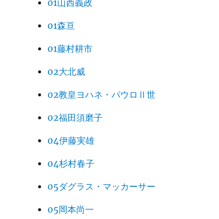
01山西義政
01森亘
01藤村耕市
02大北威
02教皇ヨハネ・パウロⅡ世
02福田須磨子
04伊藤実雄
04杉村春子
05ダグラス・マッカーサー
05岡本尚一