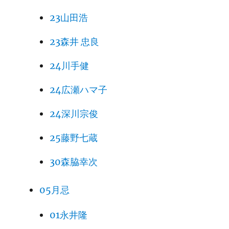
23山田浩
23森井 忠良
24川手健
24広瀬ハマ子
24深川宗俊
25藤野七蔵
30森脇幸次
05月忌
01永井隆