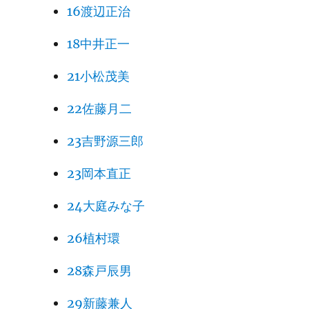
16渡辺正治
18中井正一
21小松茂美
22佐藤月二
23吉野源三郎
23岡本直正
24大庭みな子
26植村環
28森戸辰男
29新藤兼人