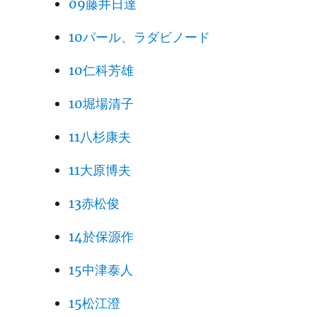
09藤井日達
10パール、ラダビノード
10仁科芳雄
10堀場清子
11八杉康夫
11大原博夫
13赤松俊
14於保源作
15中津泰人
15松江澄