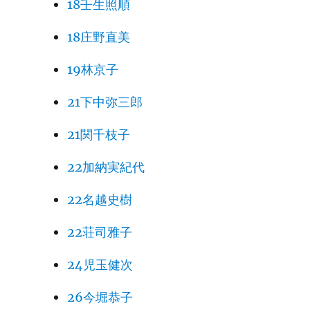
18壬生照順
18庄野直美
19林京子
21下中弥三郎
21関千枝子
22加納実紀代
22名越史樹
22荘司雅子
24児玉健次
26今堀恭子