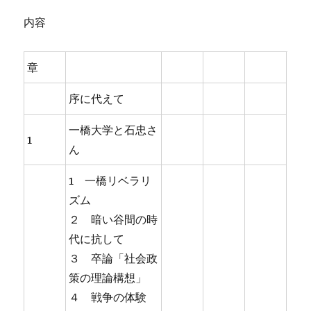
内容
章
序に代えて
一橋大学と石忠さ
1
ん
1 一橋リベラリ
ズム
２ 暗い谷間の時
代に抗して
３ 卒論「社会政
策の理論構想」
４ 戦争の体験