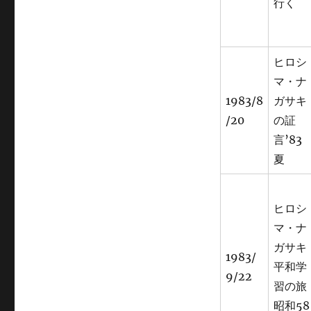
行く
ヒロシ
マ・ナ
1983/8
ガサキ
/20
の証
言’83
夏
ヒロシ
マ・ナ
ガサキ
1983/
平和学
9/22
習の旅
昭和58