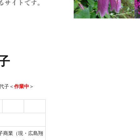
子
代子＜
作業中
＞
子商業（現・広島翔