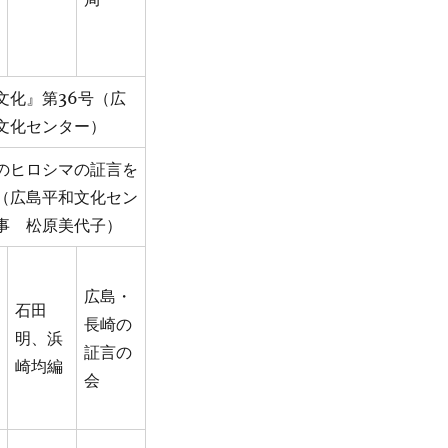
文化』第36号（広
文化センター）
のヒロシマの証言を
（広島平和文化セン
事 松原美代子）
広島・
石田
長崎の
明、浜
証言の
崎均編
会