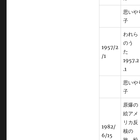
思いや
子 
われら
のう
1957/2
た
/1
1957.2
.1
思いや
子 
原爆の
絵アメ
リカ反
1982/
核の
6/15
旅 松