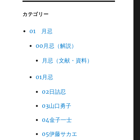
カテゴリー
01 月忌
00月忌（解説）
月忌（文献・資料）
01月忌
02日詰忍
03山口勇子
04金子一士
05伊藤サカエ