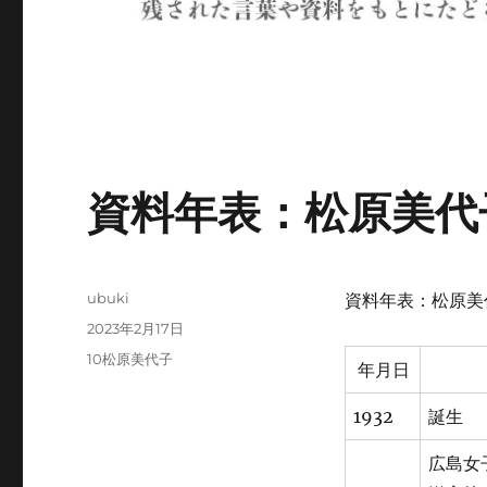
資料年表：松原美代
投
ubuki
資料年表：松原美
稿
投
2023年2月17日
者
稿
カ
10松原美代子
年月日
日:
テ
ゴ
1932
誕生
リ
ー
広島女