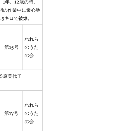
）1年、12歳の時、
開の作業中に爆心地
1.5キロで被爆。
われら
第15号
のうた
の会
 松原美代子
われら
第17号
のうた
の会