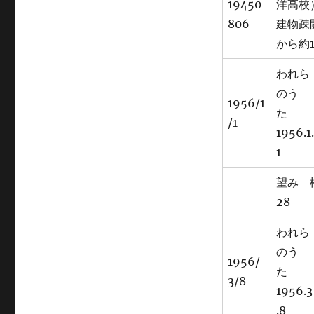
19450
洋高校
806
建物疎
から約
われら
のう
1956/1
た
/1
1956.1.
1
望み
28
われら
のう
1956/
た
3/8
1956.3
.8