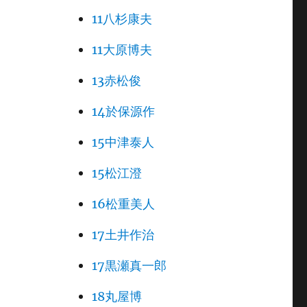
11八杉康夫
11大原博夫
13赤松俊
14於保源作
15中津泰人
15松江澄
16松重美人
17土井作治
17黒瀬真一郎
18丸屋博