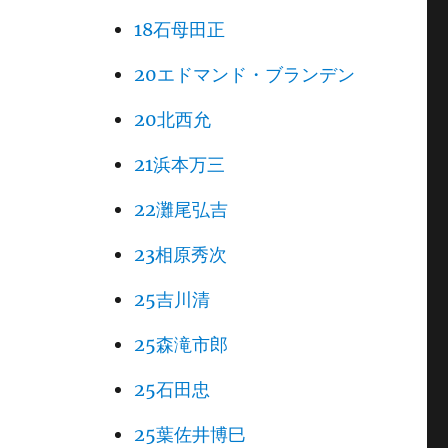
18石母田正
20エドマンド・ブランデン
20北西允
21浜本万三
22灘尾弘吉
23相原秀次
25吉川清
25森滝市郎
25石田忠
25葉佐井博巳