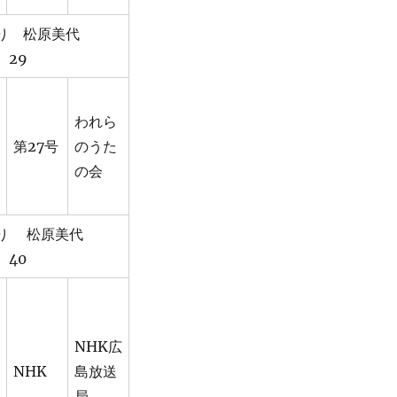
り 松原美代
29
われら
第27号
のうた
の会
り 松原美代
40
NHK広
NHK
島放送
局