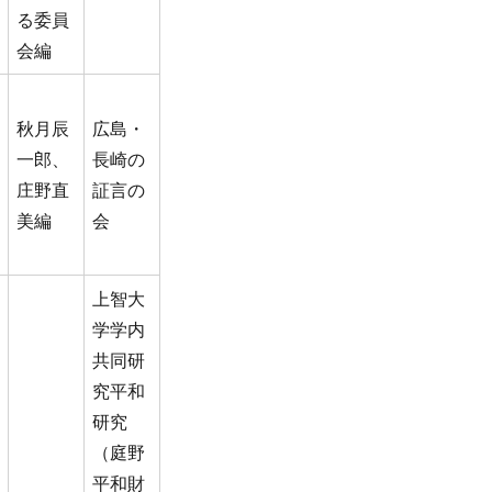
る委員
会編
秋月辰
広島・
一郎、
長崎の
庄野直
証言の
美編
会
上智大
学学内
共同研
究平和
研究
（庭野
平和財