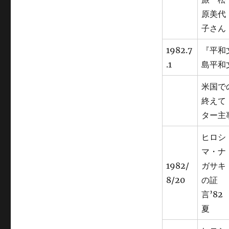
原美代
子さん
1982.7
『平和
.1
島平和
米国で
終えて
ター主
ヒロシ
マ・ナ
1982/
ガサキ
8/20
の証
言’82
夏