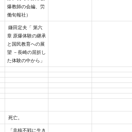
爆教師の会編、労
働旬報社）
鎌田定夫「 第六
章 原爆体験の継承
と国民教育への展
望 －長崎の屈折し
た体験の中から」
死亡。
「非核不戦に生き