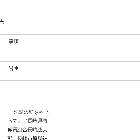
夫
事項
誕生
『沈黙の壁をやぶ
って』（長崎県教
職員組合長崎総支
部、長崎市原爆被