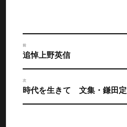
投
前
稿
追悼上野英信
前
の
ナ
投
ビ
稿:
次
ゲ
時代を生きて 文集・鎌田定
次
の
ー
投
シ
稿:
ョ