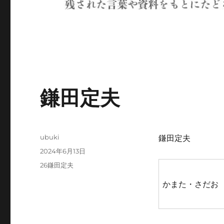
鎌田定夫
投
ubuki
鎌田定夫
稿
投
2024年6月13日
者
稿
カ
26鎌田定夫
日:
テ
かまた・さだお
ゴ
リ
ー