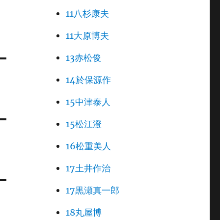
11八杉康夫
11大原博夫
13赤松俊
14於保源作
15中津泰人
15松江澄
16松重美人
17土井作治
17黒瀬真一郎
18丸屋博