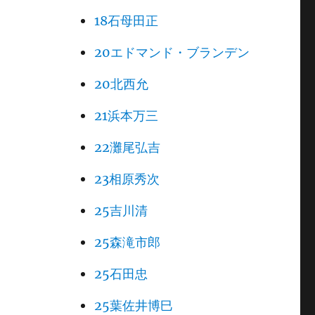
18石母田正
20エドマンド・ブランデン
20北西允
21浜本万三
22灘尾弘吉
23相原秀次
25吉川清
25森滝市郎
25石田忠
25葉佐井博巳