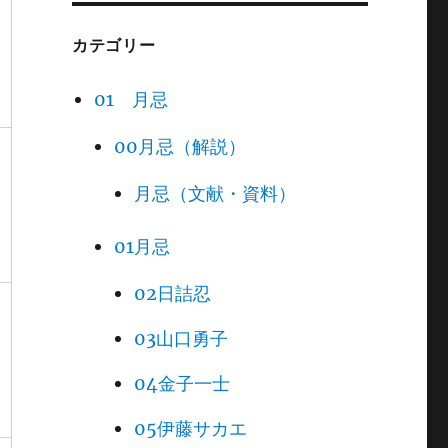
カテゴリー
01 月忌
00月忌（解説）
月忌（文献・資料）
01月忌
02日詰忍
03山口勇子
04金子一士
05伊藤サカエ