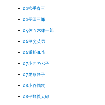
02柿手春三
02長田三郎
04佐々木雄一郎
06甲斐英男
06重松逸造
07小西のぶ子
07尾形静子
08小谷鶴次
08平野義太郎