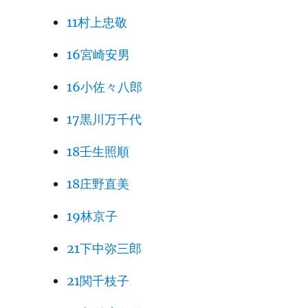
11村上忠敬
16宮崎安男
16小佐々八郎
17黒川万千代
18壬生照順
18庄野直美
19林京子
21下中弥三郎
21関千枝子