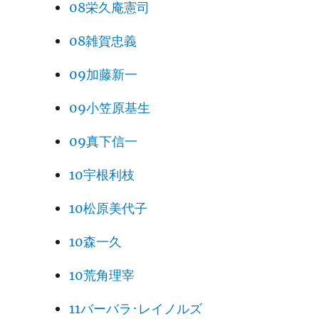
08栄久庵憲司
08雑賀忠義
09加藤新一
09小笠原基生
09真下信一
10宇根利枝
10松原美代子
10森一久
10荒角理宰
11バーバラ･レイノルズ