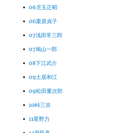
06児玉正昭
06栗原貞子
07浅田常三郎
07鳩山一郎
08下江武介
09土居和江
09松田重次郎
10峠三吉
11星野力
13原民喜