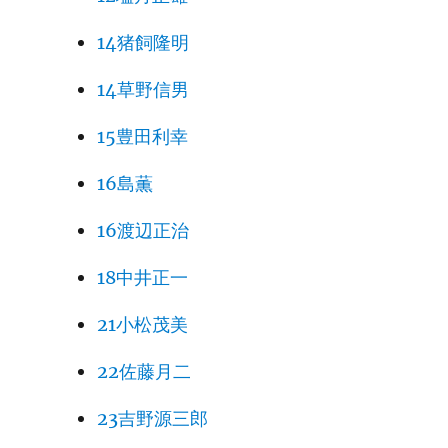
14猪飼隆明
14草野信男
15豊田利幸
16島薫
16渡辺正治
18中井正一
21小松茂美
22佐藤月二
23吉野源三郎