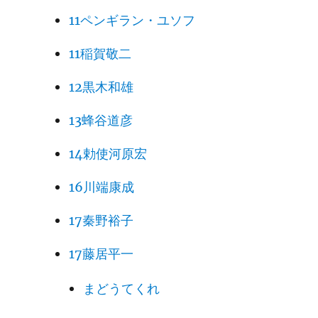
11ペンギラン・ユソフ
11稲賀敬二
12黒木和雄
13蜂谷道彦
14勅使河原宏
16川端康成
17秦野裕子
17藤居平一
まどうてくれ