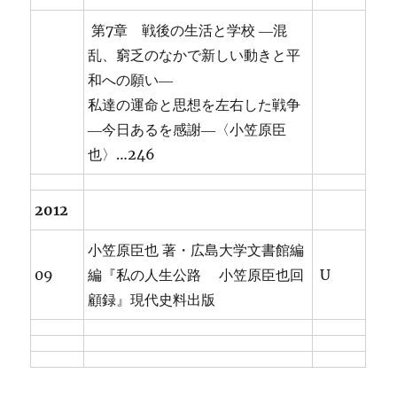
第7章 戦後の生活と学校 ―混
乱、窮乏のなかで新しい動きと平
和への願い―
私達の運命と思想を左右した戦争
―今日あるを感謝―〈小笠原臣
也〉…246
2012
小笠原臣也 著・広島大学文書館編
09
編『私の人生公路 小笠原臣也回
U
顧録』現代史料出版