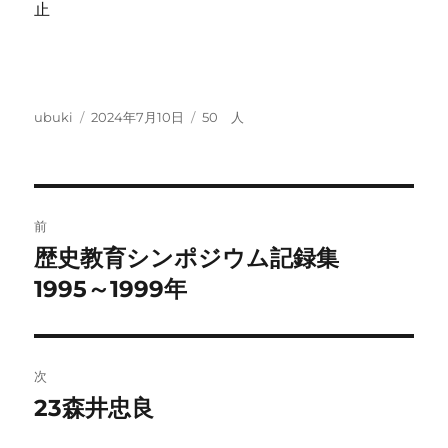
止
投
投
カ
ubuki
2024年7月10日
50 人
稿
稿
テ
者
日:
ゴ
リ
ー
投
前
稿
歴史教育シンポジウム記録集
前
の
1995～1999年
ナ
投
ビ
稿:
ゲ
次
23森井忠良
次
ー
の