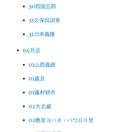
30四国五郎
31久保田訓章
31川本義隆
04月忌
01山西義政
01森亘
01藤村耕市
02大北威
02教皇ヨハネ・パウロⅡ世