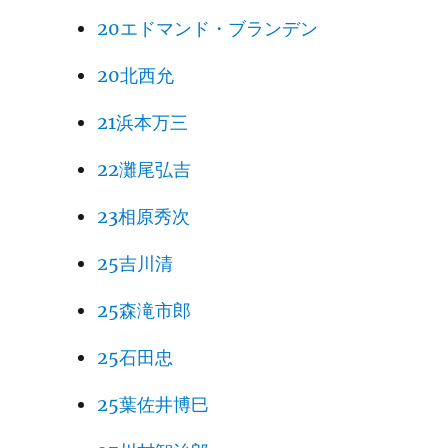
20エドマンド・ブランデン
20北西允
21浜本万三
22灘尾弘吉
23相原秀次
25吉川清
25森滝市郎
25石田忠
25葉佐井博巳