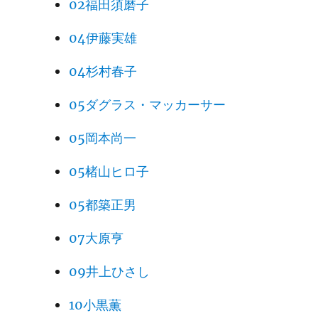
02福田須磨子
04伊藤実雄
04杉村春子
05ダグラス・マッカーサー
05岡本尚一
05楮山ヒロ子
05都築正男
07大原亨
09井上ひさし
10小黒薫