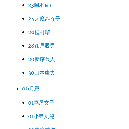
23岡本直正
24大庭みな子
26植村環
28森戸辰男
29新藤兼人
30山本康夫
06月忌
01嘉屋文子
01小島丈兒