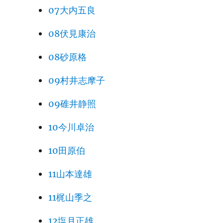
07大内五良
08伏見康治
08砂原格
09村井志摩子
09碓井静照
10今川卓治
10田原伯
11山本達雄
11梶山季之
12塩月正雄