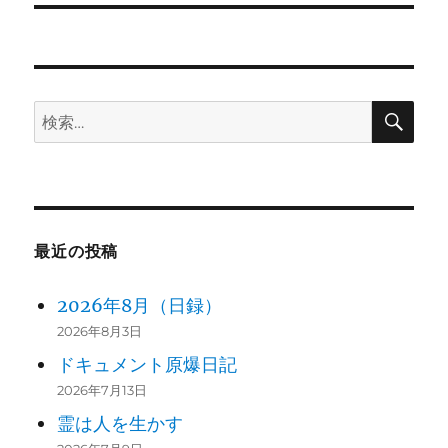
シ
投
稿:
ョ
ン
検
検
索
索:
最近の投稿
2026年8月（日録）
2026年8月3日
ドキュメント原爆日記
2026年7月13日
霊は人を生かす