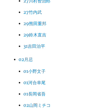
27川村智治郎
27竹内武
29熊田重邦
29鈴木直吉
31吉田治平
02月忌
01小野文子
01河合幸尾
01長岡省吾
02山岡ミチコ