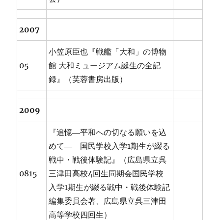
2007
小笠原臣也『戦艦「大和」の博物
05
館 大和ミュージアム誕生の全記
録』（芙蓉書房出版）
2009
『追憶―平和への切なる願いを込
めて― 国民学校入学1期生が綴る
戦中・戦後体験記』（広島県立呉
0815
三津田高校4回生同期会国民学校
入学1期生が綴る戦中・戦後体験記
編集委員会著、広島県立呉三津田
高等学校四回生）