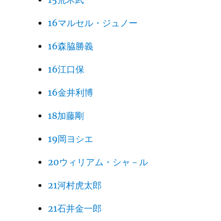
16マルセル・ジュノー
16森脇勝義
16江口保
16金井利博
18加藤剛
19岡ヨシエ
20ウィリアム・シャ－ル
21河村虎太郎
21石井金一郎