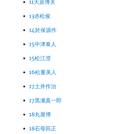
11大原博夫
13赤松俊
14於保源作
15中津泰人
15松江澄
16松重美人
17土井作治
17黒瀬真一郎
18丸屋博
18石母田正