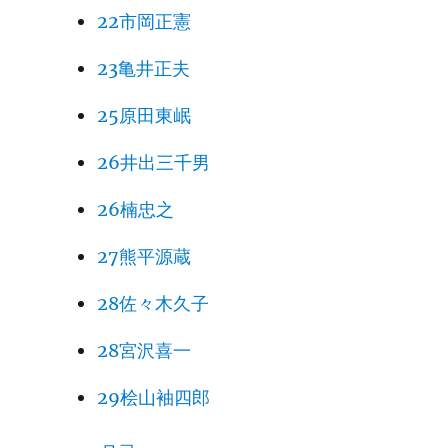
22市岡正憲
23亀井正夫
25原田東岷
26井出三千男
26楠忠之
27熊平源蔵
28佐々木久子
28宮沢喜一
29桧山袖四郎