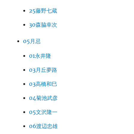
25藤野七蔵
30森脇幸次
05月忌
01永井隆
03月丘夢路
03高橋和巳
04菊池武彦
05文沢隆一
06渡辺忠雄