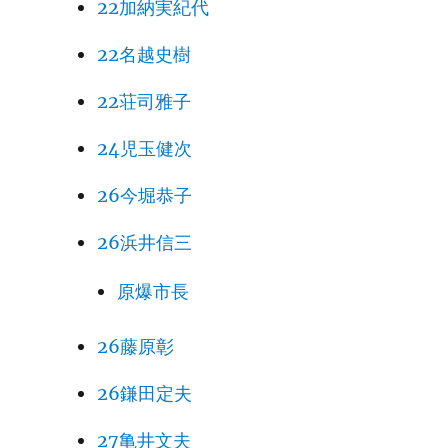
22加納実紀代
22名越史樹
22荘司雅子
24児玉健次
26今堀恭子
26浜井信三
原爆市長
26藤原彰
26鎌田定夫
27亀井文夫