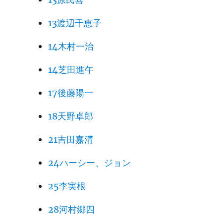
13渡辺千恵子
14木村一治
14芝田進午
17後藤陽一
18天野卓郎
21吉田嘉清
24ハーシー、ジョン
25李実根
28河村郷四