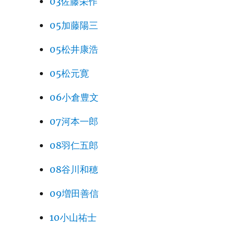
03佐藤栄作
05加藤陽三
05松井康浩
05松元寛
06小倉豊文
07河本一郎
08羽仁五郎
08谷川和穂
09増田善信
10小山祐士