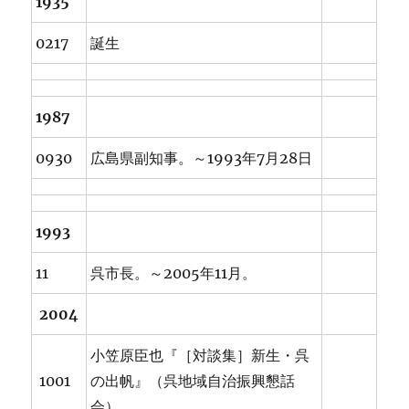
1935
0217
誕生
1987
0930
広島県副知事。～1993年7月28日
1993
11
呉市長。～2005年11月。
2004
小笠原臣也『［対談集］新生・呉
1001
の出帆』（呉地域自治振興懇話
会）