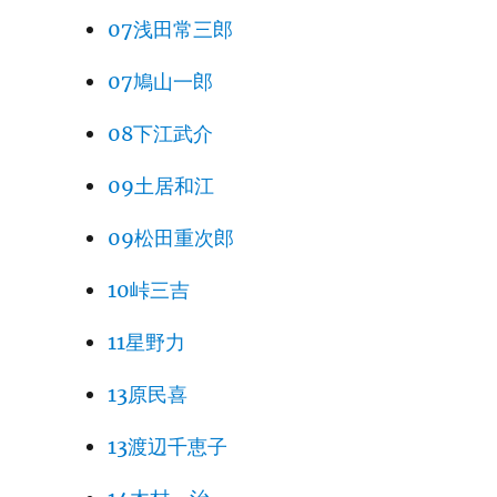
07浅田常三郎
07鳩山一郎
08下江武介
09土居和江
09松田重次郎
10峠三吉
11星野力
13原民喜
13渡辺千恵子