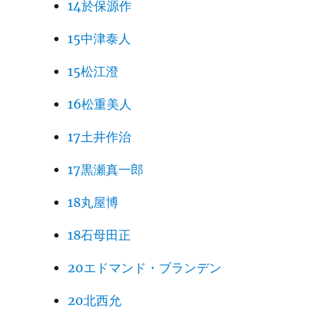
14於保源作
15中津泰人
15松江澄
16松重美人
17土井作治
17黒瀬真一郎
18丸屋博
18石母田正
20エドマンド・ブランデン
20北西允