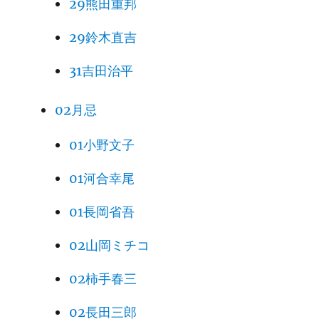
29熊田重邦
29鈴木直吉
31吉田治平
02月忌
01小野文子
01河合幸尾
01長岡省吾
02山岡ミチコ
02柿手春三
02長田三郎