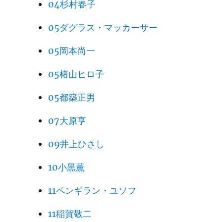
04杉村春子
05ダグラス・マッカーサー
05岡本尚一
05楮山ヒロ子
05都築正男
07大原亨
09井上ひさし
10小黒薫
11ペンギラン・ユソフ
11稲賀敬二