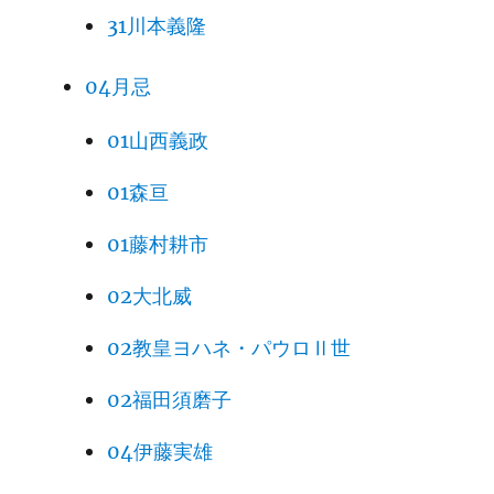
31川本義隆
04月忌
01山西義政
01森亘
01藤村耕市
02大北威
02教皇ヨハネ・パウロⅡ世
02福田須磨子
04伊藤実雄