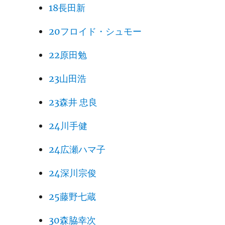
18長田新
20フロイド・シュモー
22原田勉
23山田浩
23森井 忠良
24川手健
24広瀬ハマ子
24深川宗俊
25藤野七蔵
30森脇幸次