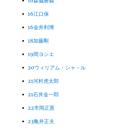
16森脇勝義
16江口保
16金井利博
18加藤剛
19岡ヨシエ
20ウィリアム・シャ－ル
21河村虎太郎
21石井金一郎
22市岡正憲
23亀井正夫