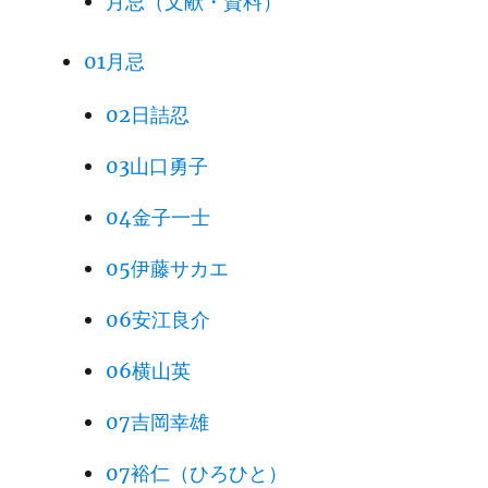
月忌（文献・資料）
01月忌
02日詰忍
03山口勇子
04金子一士
05伊藤サカエ
06安江良介
06横山英
07吉岡幸雄
07裕仁（ひろひと）