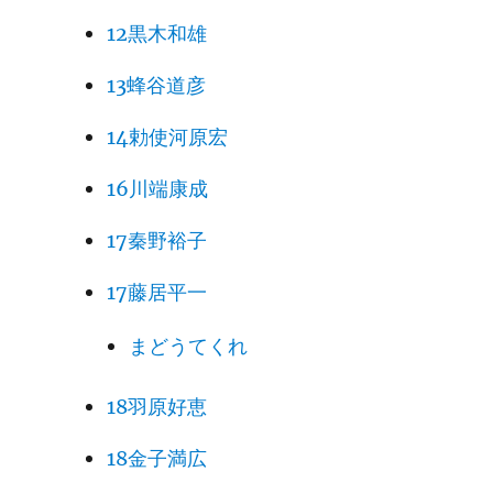
12黒木和雄
13蜂谷道彦
14勅使河原宏
16川端康成
17秦野裕子
17藤居平一
まどうてくれ
18羽原好恵
18金子満広