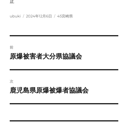
止
投
投
カ
ubuki
2024年12月6日
45宮崎県
稿
稿
テ
者
日:
ゴ
リ
ー
投
前
稿
原爆被害者大分県協議会
前
の
ナ
投
ビ
稿:
次
ゲ
鹿児島県原爆被爆者協議会
次
の
ー
投
シ
稿:
ョ