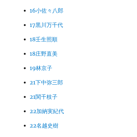
16小佐々八郎
17黒川万千代
18壬生照順
18庄野直美
19林京子
21下中弥三郎
21関千枝子
22加納実紀代
22名越史樹