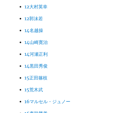
12大村英幸
12郭沫若
14名越操
14山崎寛治
14河瀬正利
14黒田秀俊
15正田篠枝
15荒木武
16マルセル・ジュノー