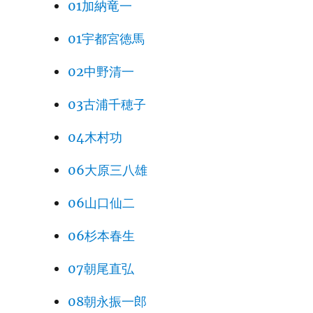
01加納竜一
01宇都宮徳馬
02中野清一
03古浦千穂子
04木村功
06大原三八雄
06山口仙二
06杉本春生
07朝尾直弘
08朝永振一郎