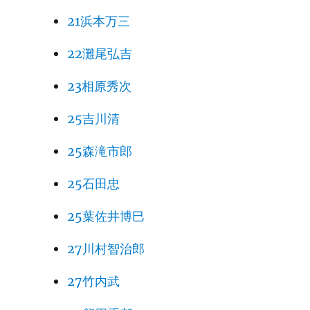
21浜本万三
22灘尾弘吉
23相原秀次
25吉川清
25森滝市郎
25石田忠
25葉佐井博巳
27川村智治郎
27竹内武