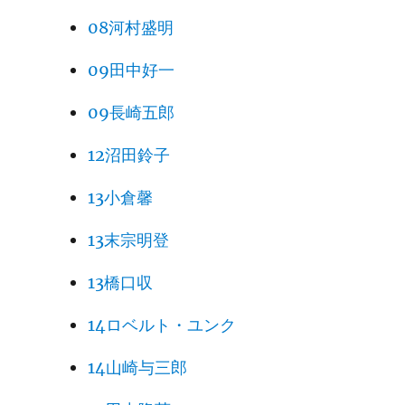
08河村盛明
09田中好一
09長崎五郎
12沼田鈴子
13小倉馨
13末宗明登
13橋口収
14ロベルト・ユンク
14山崎与三郎