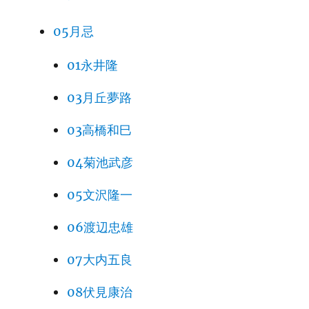
05月忌
01永井隆
03月丘夢路
03高橋和巳
04菊池武彦
05文沢隆一
06渡辺忠雄
07大内五良
08伏見康治