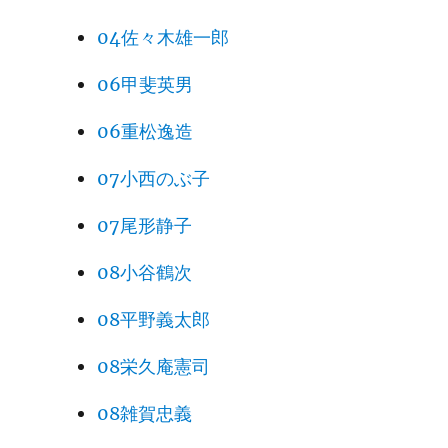
04佐々木雄一郎
06甲斐英男
06重松逸造
07小西のぶ子
07尾形静子
08小谷鶴次
08平野義太郎
08栄久庵憲司
08雑賀忠義