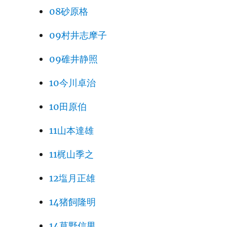
08砂原格
09村井志摩子
09碓井静照
10今川卓治
10田原伯
11山本達雄
11梶山季之
12塩月正雄
14猪飼隆明
14草野信男