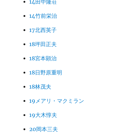
14田中隆荘
14竹前栄治
17北西英子
18坪田正夫
18宮本顕治
18日野原重明
18林茂夫
19メアリ・マクミラン
19大木惇夫
20岡本三夫