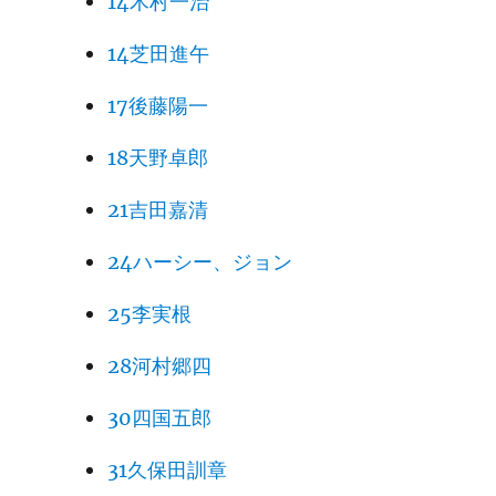
14木村一治
14芝田進午
17後藤陽一
18天野卓郎
21吉田嘉清
24ハーシー、ジョン
25李実根
28河村郷四
30四国五郎
31久保田訓章