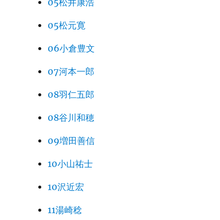
05松井康浩
05松元寛
06小倉豊文
07河本一郎
08羽仁五郎
08谷川和穂
09増田善信
10小山祐士
10沢近宏
11湯崎稔