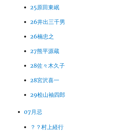
25原田東岷
26井出三千男
26楠忠之
27熊平源蔵
28佐々木久子
28宮沢喜一
29桧山袖四郎
07月忌
？？村上経行