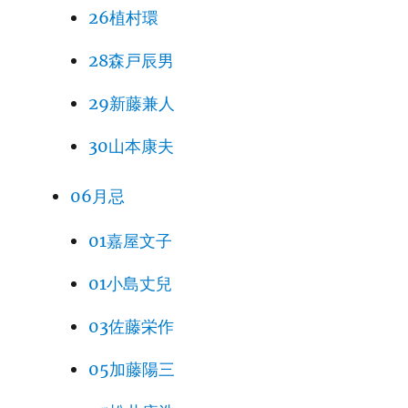
26植村環
28森戸辰男
29新藤兼人
30山本康夫
06月忌
01嘉屋文子
01小島丈兒
03佐藤栄作
05加藤陽三