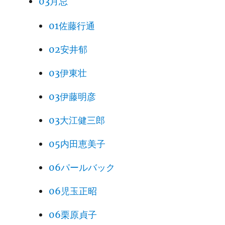
03月忌
01佐藤行通
02安井郁
03伊東壮
03伊藤明彦
03大江健三郎
05内田恵美子
06パールバック
06児玉正昭
06栗原貞子