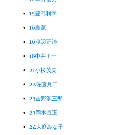
15豊田利幸
16島薫
16渡辺正治
18中井正一
21小松茂美
22佐藤月二
23吉野源三郎
23岡本直正
24大庭みな子