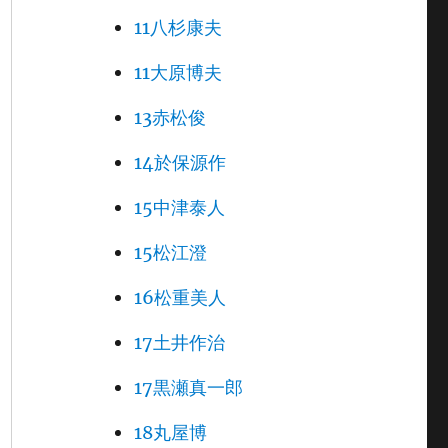
11八杉康夫
11大原博夫
13赤松俊
14於保源作
15中津泰人
15松江澄
16松重美人
17土井作治
17黒瀬真一郎
18丸屋博