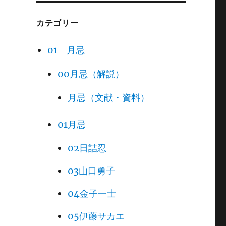
カテゴリー
01 月忌
00月忌（解説）
月忌（文献・資料）
01月忌
02日詰忍
03山口勇子
04金子一士
05伊藤サカエ