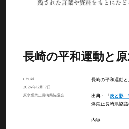
長崎の平和運動と原
投
ubuki
長崎の平和運動と
稿
投
2024年12月17日
者
稿
カ
原水爆禁止長崎県協議会
出典：『
炎と影 
日:
テ
爆禁止長崎県協議会
ゴ
リ
ー
内容