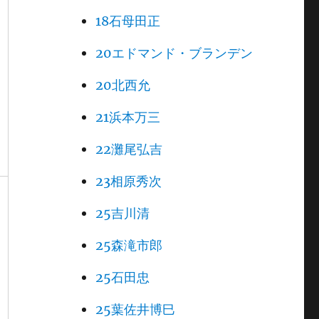
18石母田正
20エドマンド・ブランデン
20北西允
21浜本万三
22灘尾弘吉
23相原秀次
25吉川清
25森滝市郎
25石田忠
25葉佐井博巳