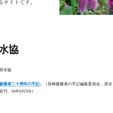
水協
原水協
被爆者二十周年の手記
』（長崎被爆者の手記編集委員会、原水
刊、19650729）