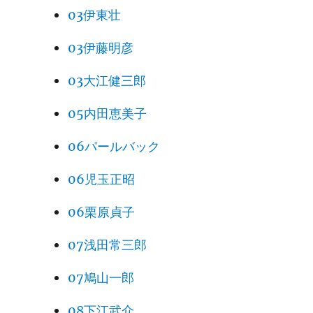
03伊東壮
03伊藤明彦
03大江健三郎
05内田恵美子
06パールバック
06児玉正昭
06栗原貞子
07浅田常三郎
07鳩山一郎
08下江武介