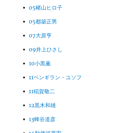
05楮山ヒロ子
05都築正男
07大原亨
09井上ひさし
10小黒薫
11ペンギラン・ユソフ
11稲賀敬二
12黒木和雄
13蜂谷道彦