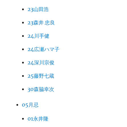
23山田浩
23森井 忠良
24川手健
24広瀬ハマ子
24深川宗俊
25藤野七蔵
30森脇幸次
05月忌
01永井隆