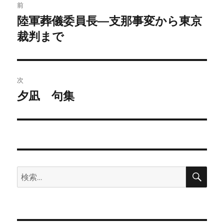
前
稿
陸軍葬儀委員長—支那事変から東京
前
の
裁判まで
ナ
投
ビ
稿:
ゲ
次
夕凪 句集
次
ー
の
シ
投
稿:
ョ
ン
検
検
索
索: