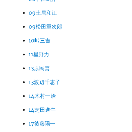
09土居和江
09松田重次郎
10峠三吉
11星野力
13原民喜
13渡辺千恵子
14木村一治
14芝田進午
17後藤陽一