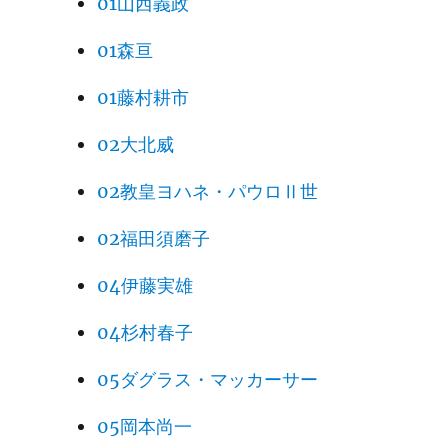
01山西義政
01森亘
01藤村耕市
02大北威
02教皇ヨハネ・パウロⅡ世
02福田須磨子
04伊藤実雄
04杉村春子
05ダグラス・マッカーサー
05岡本尚一