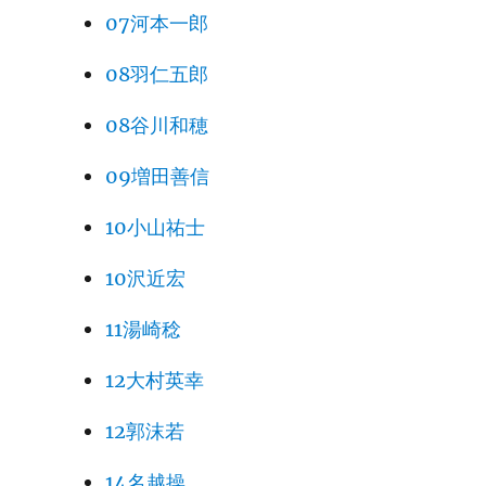
07河本一郎
08羽仁五郎
08谷川和穂
09増田善信
10小山祐士
10沢近宏
11湯崎稔
12大村英幸
12郭沫若
14名越操