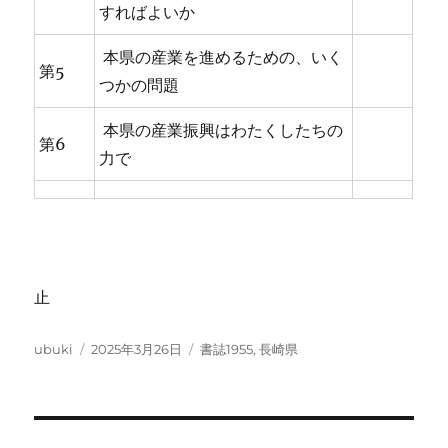
すればよいか
本県の産業を進めるための、いく
第5
つかの問題
本県の産業振興はわたくしたちの
第6
力で
止
投
投
カ
ubuki
2025年3月26日
書誌1955
,
長崎県
稿
稿
テ
者
日:
ゴ
リ
ー
投