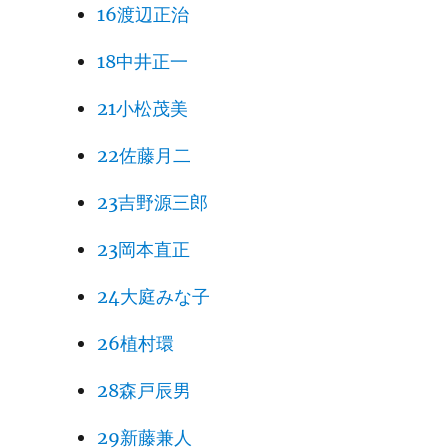
16渡辺正治
18中井正一
21小松茂美
22佐藤月二
23吉野源三郎
23岡本直正
24大庭みな子
26植村環
28森戸辰男
29新藤兼人