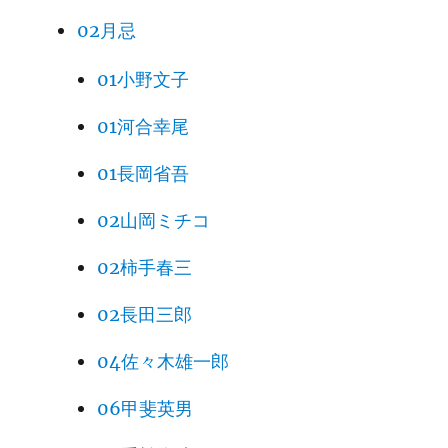
02月忌
01小野文子
01河合幸尾
01長岡省吾
02山岡ミチコ
02柿手春三
02長田三郎
04佐々木雄一郎
06甲斐英男