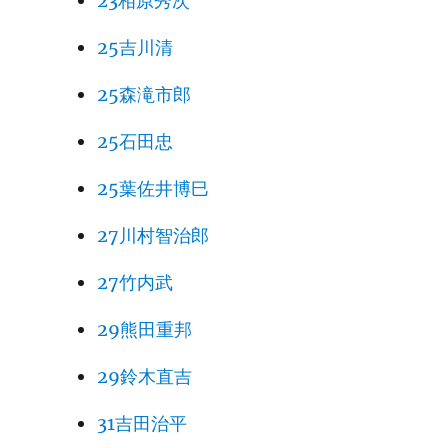
23相原秀次
25吉川清
25森滝市郎
25石田忠
25葉佐井博巳
27川村智治郎
27竹内武
29熊田重邦
29鈴木直吉
31吉田治平