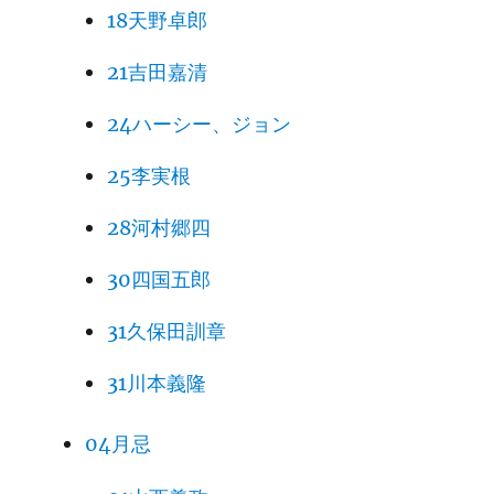
18天野卓郎
21吉田嘉清
24ハーシー、ジョン
25李実根
28河村郷四
30四国五郎
31久保田訓章
31川本義隆
04月忌