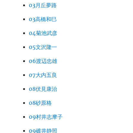
03月丘夢路
03高橋和巳
04菊池武彦
05文沢隆一
06渡辺忠雄
07大内五良
08伏見康治
08砂原格
09村井志摩子
09碓井静照