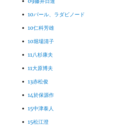
09藤井日達
10パール、ラダビノード
10仁科芳雄
10堀場清子
11八杉康夫
11大原博夫
13赤松俊
14於保源作
15中津泰人
15松江澄