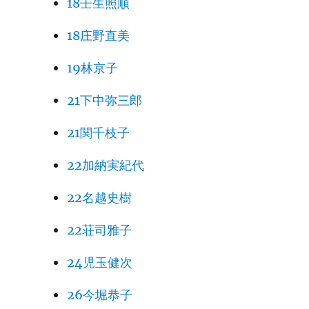
18壬生照順
18庄野直美
19林京子
21下中弥三郎
21関千枝子
22加納実紀代
22名越史樹
22荘司雅子
24児玉健次
26今堀恭子