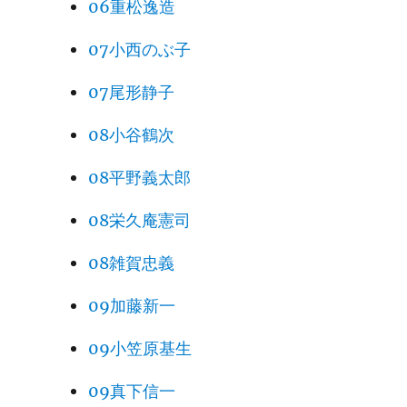
06重松逸造
07小西のぶ子
07尾形静子
08小谷鶴次
08平野義太郎
08栄久庵憲司
08雑賀忠義
09加藤新一
09小笠原基生
09真下信一