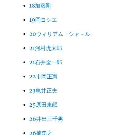
18加藤剛
19岡ヨシエ
20ウィリアム・シャ－ル
21河村虎太郎
21石井金一郎
22市岡正憲
23亀井正夫
25原田東岷
26井出三千男
26楠忠之