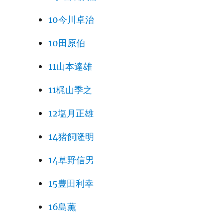
10今川卓治
10田原伯
11山本達雄
11梶山季之
12塩月正雄
14猪飼隆明
14草野信男
15豊田利幸
16島薫