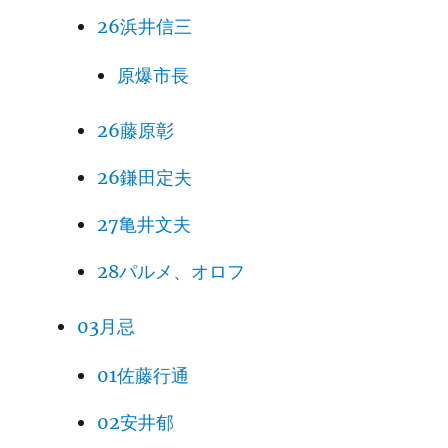
26浜井信三
原爆市長
26藤原彰
26鎌田定夫
27亀井文夫
28パルメ、オロフ
03月忌
01佐藤行通
02安井郁