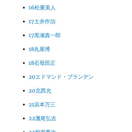
16松重美人
17土井作治
17黒瀬真一郎
18丸屋博
18石母田正
20エドマンド・ブランデン
20北西允
21浜本万三
22灘尾弘吉