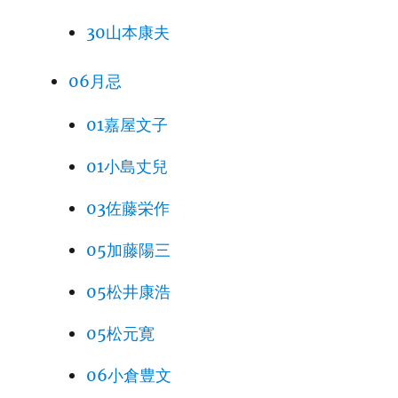
30山本康夫
06月忌
01嘉屋文子
01小島丈兒
03佐藤栄作
05加藤陽三
05松井康浩
05松元寛
06小倉豊文