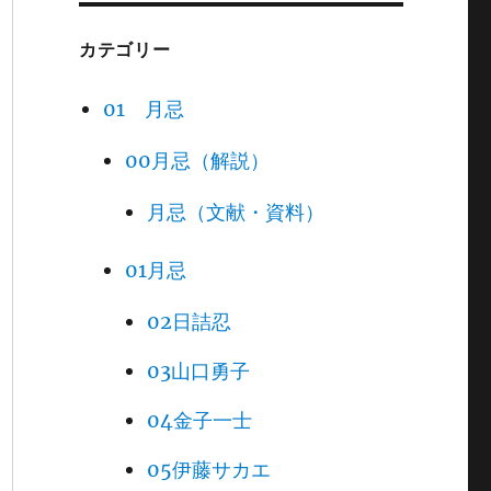
カテゴリー
01 月忌
00月忌（解説）
月忌（文献・資料）
01月忌
02日詰忍
03山口勇子
04金子一士
05伊藤サカエ