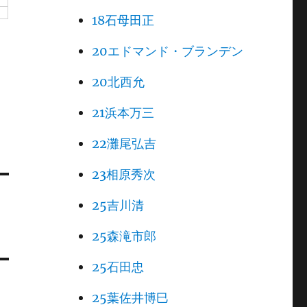
18石母田正
20エドマンド・ブランデン
20北西允
21浜本万三
22灘尾弘吉
23相原秀次
25吉川清
25森滝市郎
25石田忠
25葉佐井博巳