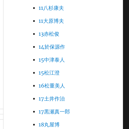
11八杉康夫
11大原博夫
13赤松俊
14於保源作
15中津泰人
15松江澄
16松重美人
17土井作治
17黒瀬真一郎
18丸屋博