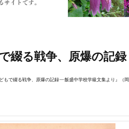
で綴る戦争、原爆の記録
どもで綴る戦争、原爆の記録—飯盛中学校学級文集より』（岡
）