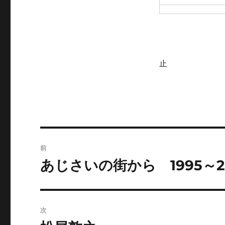
止
投
前
稿
あじさいの街から 1995～2
前
の
ナ
投
ビ
稿:
次
ゲ