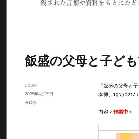
飯盛の父母と子ども
投
ubuki
『飯盛の父母と子
稿
投
2025年4月25日
本博、19770214
者
稿
カ
長崎県
日:
テ
内容＜
作業中
＞
ゴ
リ
ー