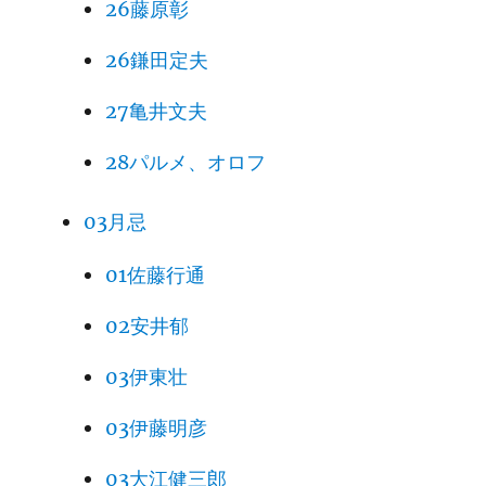
26藤原彰
26鎌田定夫
27亀井文夫
28パルメ、オロフ
03月忌
01佐藤行通
02安井郁
03伊東壮
03伊藤明彦
03大江健三郎