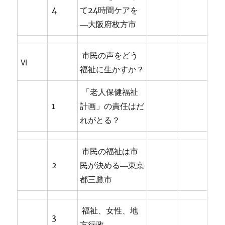
4
て24時間ケアを
―大阪府枚方市
市民の声をどう
Ⅵ
福祉に生かすか？
「老人保健福祉
1
計画」の責任はだ
れがとる？
市民の福祉は市
2
民が決める―東京
都三鷹市
福祉、女性、地
3
方行政