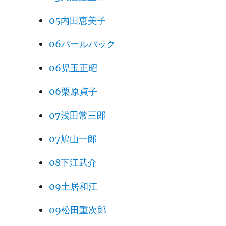
05内田恵美子
06パールバック
06児玉正昭
06栗原貞子
07浅田常三郎
07鳩山一郎
08下江武介
09土居和江
09松田重次郎