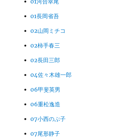
01河合幸尾
01長岡省吾
02山岡ミチコ
02柿手春三
02長田三郎
04佐々木雄一郎
06甲斐英男
06重松逸造
07小西のぶ子
07尾形静子