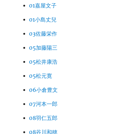
01嘉屋文子
01小島丈兒
03佐藤栄作
05加藤陽三
05松井康浩
05松元寛
06小倉豊文
07河本一郎
08羽仁五郎
08谷川和穂