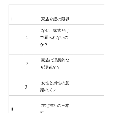
Ⅰ
家族介護の限界
なぜ、家族だけ
1
で看られないの
か？
家族は理想的な
2
介護者か？
女性と男性の意
3
識のズレ
在宅福祉の三本
Ⅱ
柱