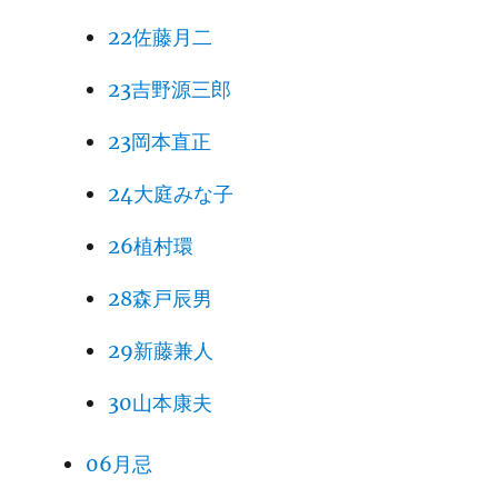
22佐藤月二
23吉野源三郎
23岡本直正
24大庭みな子
26植村環
28森戸辰男
29新藤兼人
30山本康夫
06月忌