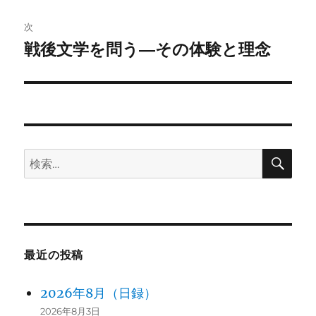
投
ビ
稿:
次
ゲ
戦後文学を問う―その体験と理念
次
の
ー
投
シ
稿:
ョ
検
検
ン
索
索:
最近の投稿
2026年8月（日録）
2026年8月3日