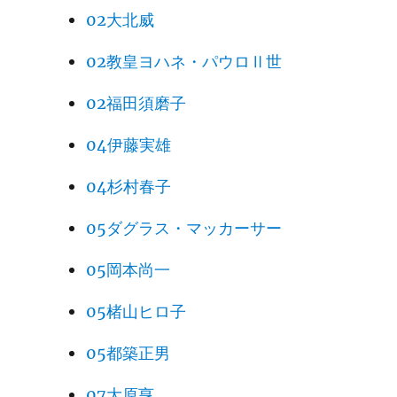
02大北威
02教皇ヨハネ・パウロⅡ世
02福田須磨子
04伊藤実雄
04杉村春子
05ダグラス・マッカーサー
05岡本尚一
05楮山ヒロ子
05都築正男
07大原亨