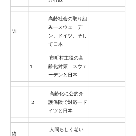
高齢社会の取り組
み―スウェーデ
Ⅶ
ン、ドイツ、そし
て日本
市町村主役の高
1
齢化対策―スウェ
ーデンと日本
高齢化に公的介
2
護保険で対応―ド
イツと日本
人間らしく老い
終