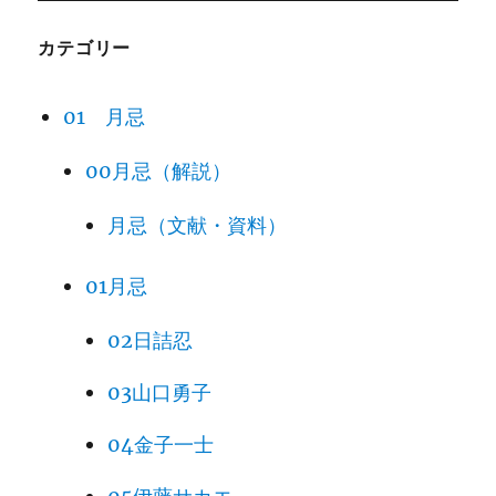
カテゴリー
01 月忌
00月忌（解説）
月忌（文献・資料）
01月忌
02日詰忍
03山口勇子
04金子一士