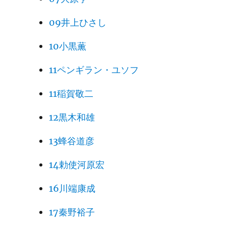
09井上ひさし
10小黒薫
11ペンギラン・ユソフ
11稲賀敬二
12黒木和雄
13蜂谷道彦
14勅使河原宏
16川端康成
17秦野裕子