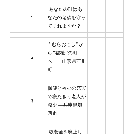
あなたの町はあ
1
なたの老後を守っ
てくれますか？
”むらおこし”か
ら”福祉”の町
2
へ ―山形県西川
町
保健と福祉の充実
で寝たきり老人が
3
減少 ―兵庫県加
西市
敬老金を廃止し