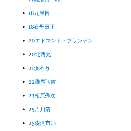
18丸屋博
18石母田正
20エドマンド・ブランデン
20北西允
21浜本万三
22灘尾弘吉
23相原秀次
25吉川清
25森滝市郎