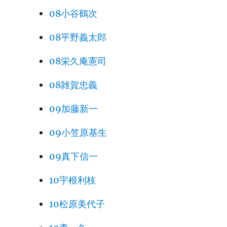
08小谷鶴次
08平野義太郎
08栄久庵憲司
08雑賀忠義
09加藤新一
09小笠原基生
09真下信一
10宇根利枝
10松原美代子