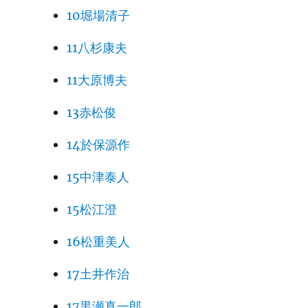
10堀場清子
11八杉康夫
11大原博夫
13赤松俊
14於保源作
15中津泰人
15松江澄
16松重美人
17土井作治
17黒瀬真一郎