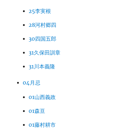
25李実根
28河村郷四
30四国五郎
31久保田訓章
31川本義隆
04月忌
01山西義政
01森亘
01藤村耕市