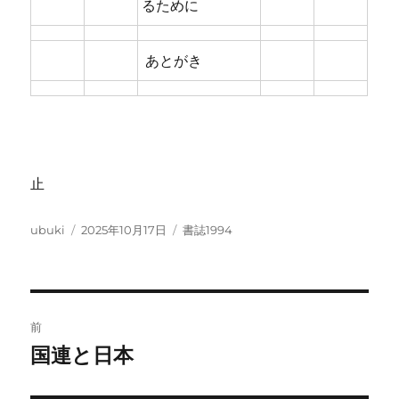
るために
あとがき
止
投
投
カ
ubuki
2025年10月17日
書誌1994
稿
稿
テ
者
日:
ゴ
リ
ー
投
前
稿
国連と日本
前
の
ナ