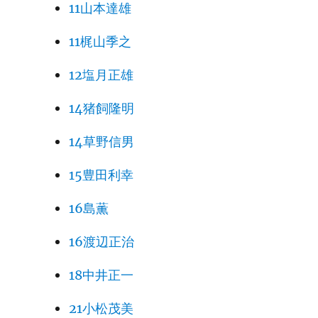
11山本達雄
11梶山季之
12塩月正雄
14猪飼隆明
14草野信男
15豊田利幸
16島薫
16渡辺正治
18中井正一
21小松茂美