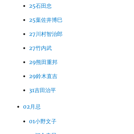
25石田忠
25葉佐井博巳
27川村智治郎
27竹内武
29熊田重邦
29鈴木直吉
31吉田治平
02月忌
01小野文子