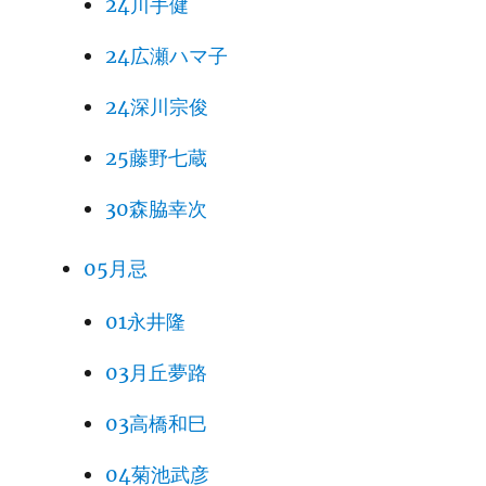
24川手健
24広瀬ハマ子
24深川宗俊
25藤野七蔵
30森脇幸次
05月忌
01永井隆
03月丘夢路
03高橋和巳
04菊池武彦