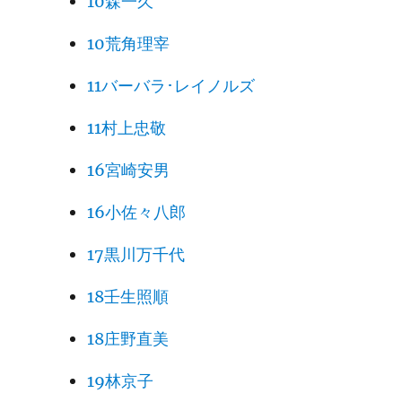
10森一久
10荒角理宰
11バーバラ･レイノルズ
11村上忠敬
16宮崎安男
16小佐々八郎
17黒川万千代
18壬生照順
18庄野直美
19林京子