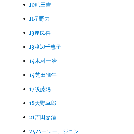
10峠三吉
11星野力
13原民喜
13渡辺千恵子
14木村一治
14芝田進午
17後藤陽一
18天野卓郎
21吉田嘉清
24ハーシー、ジョン