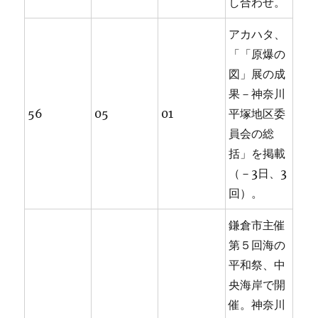
し合わせ。
アカハタ、
「「原爆の
図」展の成
果－神奈川
56
05
01
平塚地区委
員会の総
括」を掲載
（－3日、3
回）。
鎌倉市主催
第５回海の
平和祭、中
央海岸で開
催。神奈川