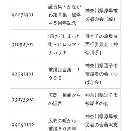
証言集・かなが
神奈川県原爆被
90073301
わ第２集－被爆
災者の会（編）
４５周年記念
溶けてしまった
母と子の原爆展
91052701
街－ヒロシマ・
実行委員会［神
ナガサキ
奈川県］
神奈川県逗子市
被爆証言集－１
92033301
被爆者の会（つ
９９２－
ばき会）
広島・長崎から
神奈川県逗子市
93073304
の証言
被爆者の会
神奈川県原爆被
広島の町から－
94040102
災者の会藤沢支
被爆５０周年