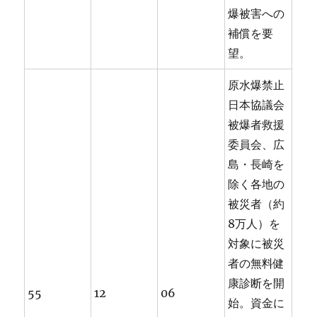
爆被害への
補償を要
望。
原水爆禁止
日本協議会
被爆者救援
委員会、広
島・長崎を
除く各地の
被災者（約
8万人）を
対象に被災
者の無料健
康診断を開
55
12
06
始。資金に