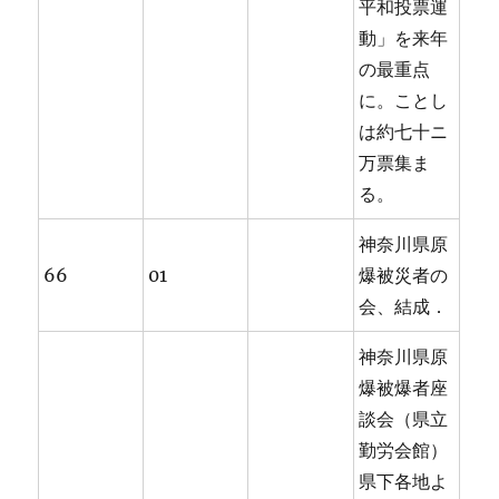
平和投票運
動」を来年
の最重点
に。ことし
は約七十ニ
万票集ま
る。
神奈川県原
66
01
爆被災者の
会、結成．
神奈川県原
爆被爆者座
談会（県立
勤労会館）
県下各地よ