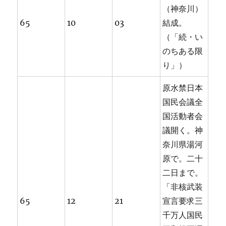
（神奈川）
65
10
03
結成。
（「続・い
のちある限
り」）
原水禁日本
国民会議全
国活動者会
議開く。神
奈川県湯河
原で。二十
二日まで。
「非核武装
65
12
21
宣言要求三
千万人国民