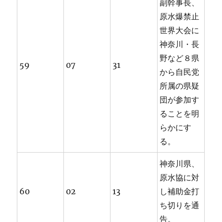
副幹事長、
原水爆禁止
世界大会に
神奈川・長
野など８県
59
07
31
から自民党
所属の県疑
団が参加す
ることを明
らかにす
る。
神奈川県、
原水協に対
60
02
13
し補助金打
ち切りを通
告。