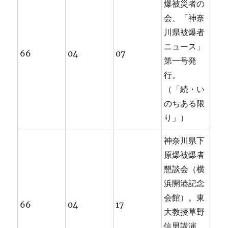
爆被災者の
会、「神奈
川県被爆者
ニュース」
66
04
07
第一号発
行。
（「続・い
のちある限
り」）
神奈川県下
原爆被爆者
懇談会（横
浜開港記念
会館）。東
66
04
17
大教授草野
信男講演。