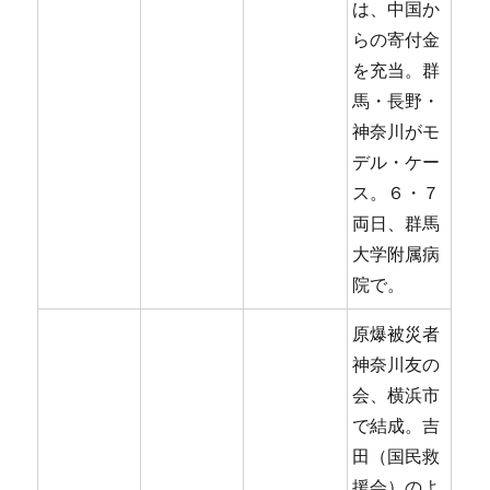
は、中国か
らの寄付金
を充当。群
馬・長野・
神奈川がモ
デル・ケー
ス。６・７
両日、群馬
大学附属病
院で。
原爆被災者
神奈川友の
会、横浜市
で結成。吉
田（国民救
援会）のよ