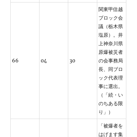
関東甲信越
ブロック会
議（栃木県
塩原）。井
上神奈川県
原爆被災者
66
04
30
の会事務局
長、同ブロ
ック代表理
事に選出。
（「続・い
のちある限
り」）
「被爆者を
はげます集