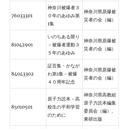
神奈川被爆者３
神奈川県原爆被
76033301
０年のあゆみ第
災者の会（編）
1集
いのちある限り
神奈川県原爆被
81042901
－被爆者運動３
災者の会（編）
５年のあゆみ
証言集・かなが
神奈川県原爆被
84043302
わ第1集－被爆
災者の会（編）
４０周年記念
神奈川県高教組
原子力読本－高
原子力読本編集
85010501
校生の平和学習
委員会（編）、
のために
東研出版