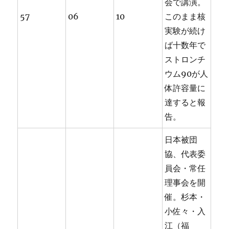
会で講演。
57
06
10
このまま核
実験が続け
ば十数年で
ストロンチ
ウム90が人
体許容量に
達すると報
告。
日本被団
協、代表委
員会・常任
理事会を開
催。杉本・
小佐々・入
江（福