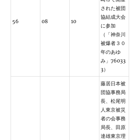
された被団
協結成大会
56
08
10
に参加
（「神奈川
被爆者３０
年のあゆ
み」76033
3）
藤居日本被
団協事務局
長、松尾明
人東京被災
者の会事務
局長、田原
達雄東京理