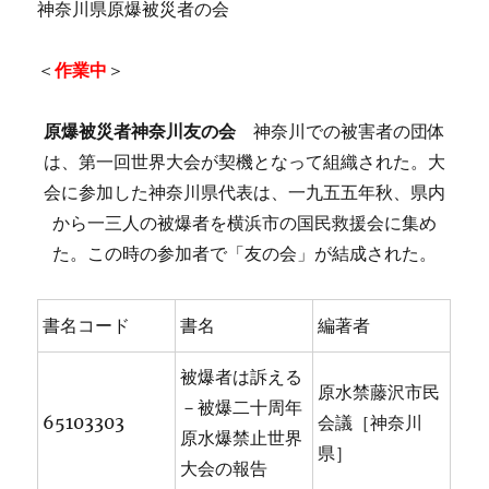
神奈川県原爆被災者の会
＜
作業中
＞
原爆被災者神奈川友の会
神奈川での被害者の団体
は、第一回世界大会が契機となって組織された。大
会に参加した神奈川県代表は、一九五五年秋、県内
から一三人の被爆者を横浜市の国民救援会に集め
た。この時の参加者で「友の会」が結成された。
書名コード
書名
編著者
被爆者は訴える
原水禁藤沢市民
－被爆二十周年
65103303
会議［神奈川
原水爆禁止世界
県］
大会の報告