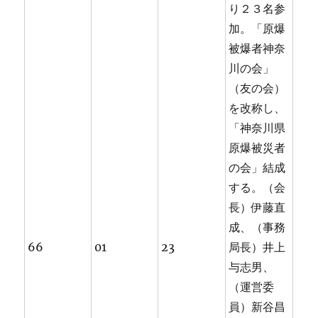
り２３名参
加。「原爆
被爆者神奈
川の会」
（友の会）
を改称し、
「神奈川県
原爆被災者
の会」結成
する。（会
長）伊藤直
成、（事務
66
01
23
局長）井上
与志男、
（運営委
員）新谷昌