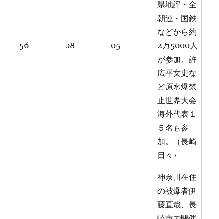
県地評・全
朝連・国鉄
などから約
56
08
05
2万5000人
が参加。許
広平女史な
ど原水爆禁
止世界大会
海外代表１
５名も参
加。（長崎
日々）
神奈川在住
の被爆者伊
藤直哉、長
崎市で開催