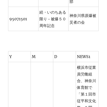
部
続・いのちある
神奈川県原爆被
95071501
限り－被爆５０
災者の会
周年記念
Y
M
D
NEWS1
横浜市従業
員労働組
合、神奈川
体育館で
「第１回市
従平和文化