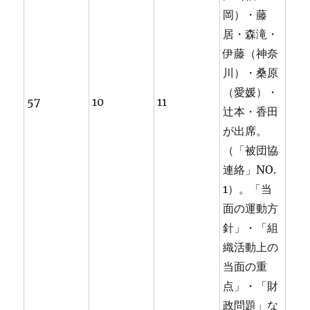
岡）・藤
居・森滝・
伊藤（神奈
川）・桑原
（愛媛）・
57
10
11
辻本・香田
が出席。
（「被団協
連絡」NO.
1）。「当
面の運動方
針」・「組
織活動上の
当面の重
点」・「財
政問題」な