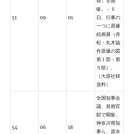
祭」を開
催。－５
51
09
01
日。行事の
一つに原爆
絵画展（赤
松・丸木協
作原爆の図
第１部－第
５部）。
（大原社研
資料）
全国知事会
議、首相官
邸で開催。
神奈川県知
54
06
18
事ら、原水