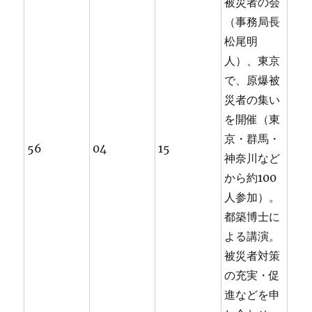
被災者の会
（事務局長
松尾明
人）、東京
で、原爆被
災者の集い
を開催（東
京・群馬・
56
04
15
神奈川など
から約100
人参加）。
都築博士に
よる講演。
被災者対策
の充実・促
進などを申