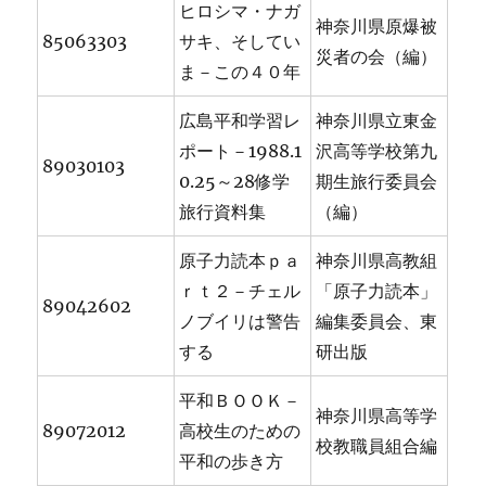
ヒロシマ・ナガ
神奈川県原爆被
85063303
サキ、そしてい
災者の会（編）
ま－この４０年
広島平和学習レ
神奈川県立東金
ポート－1988.1
沢高等学校第九
89030103
0.25～28修学
期生旅行委員会
旅行資料集
（編）
原子力読本ｐａ
神奈川県高教組
ｒｔ２－チェル
「原子力読本」
89042602
ノブイリは警告
編集委員会、東
する
研出版
平和ＢＯＯＫ－
神奈川県高等学
89072012
高校生のための
校教職員組合編
平和の歩き方