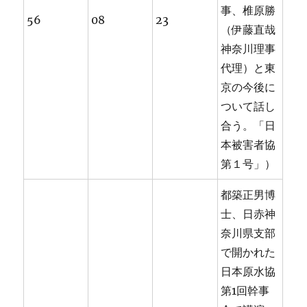
事、椎原勝
56
08
23
（伊藤直哉
神奈川理事
代理）と東
京の今後に
ついて話し
合う。「日
本被害者協
第１号」）
都築正男博
士、日赤神
奈川県支部
で開かれた
日本原水協
第1回幹事