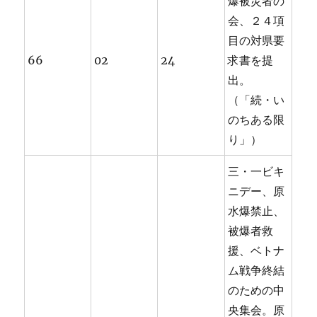
爆被災者の
会、２４項
目の対県要
66
02
24
求書を提
出。
（「続・い
のちある限
り」）
三・一ビキ
ニデー、原
水爆禁止、
被爆者救
援、ベトナ
ム戦争終結
のための中
央集会。原