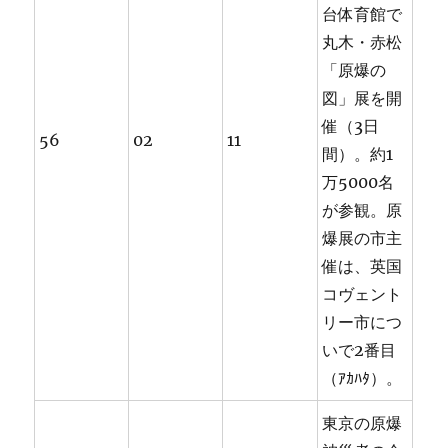
台体育館で
丸木・赤松
「原爆の
図」展を開
催（3日
56
02
11
間）。約1
万5000名
が参観。原
爆展の市主
催は、英国
コヴェント
リー市につ
いで2番目
（ｱｶﾊﾀ）。
東京の原爆