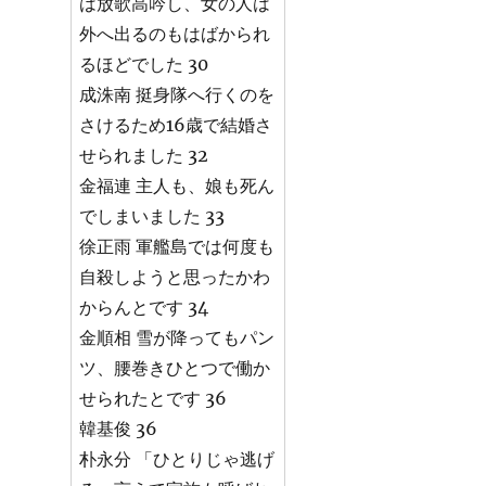
は放歌高吟し、女の人は
外へ出るのもはばかられ
るほどでした 30
成洙南 挺身隊へ行くのを
さけるため16歳で結婚さ
せられました 32
金福連 主人も、娘も死ん
でしまいました 33
徐正雨 軍艦島では何度も
自殺しようと思ったかわ
からんとです 34
金順相 雪が降ってもパン
ツ、腰巻きひとつで働か
せられたとです 36
韓基俊 36
朴永分 「ひとりじゃ逃げ