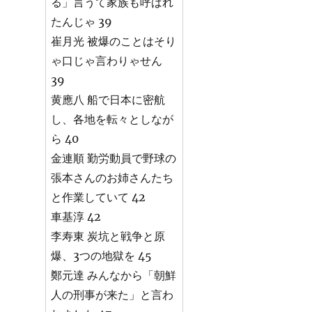
る」言うて家族も呼ばれ
たんじゃ 39
崔月光 被爆のことはそり
ゃ口じゃ言わりゃせん
39
黄應八 船で日本に密航
し、各地を転々としなが
ら 40
金連順 勤労動員で野球の
張本さんのお姉さんたち
と作業していて 42
車基淳 42
李寿東 炭坑と戦争と原
爆、3つの地獄を 45
鄭元達 みんなから「朝鮮
人の刑事が来た」と言わ