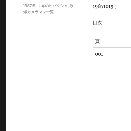
稿
カ
1987年
,
世界のヒバクシャ
,
原
19871015 ）
日:
テ
爆カメラマン一覧
ゴ
目次
リ
ー
頁
001