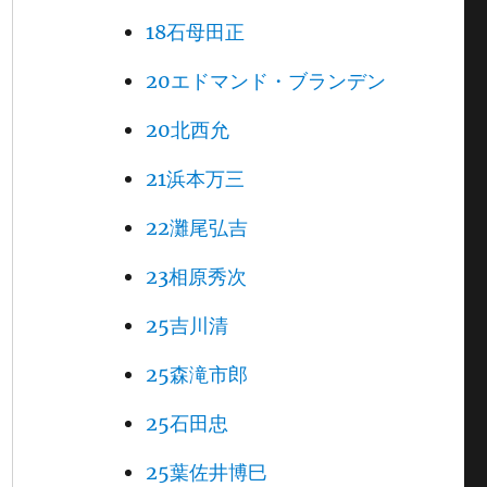
18石母田正
20エドマンド・ブランデン
20北西允
21浜本万三
22灘尾弘吉
23相原秀次
25吉川清
25森滝市郎
25石田忠
25葉佐井博巳