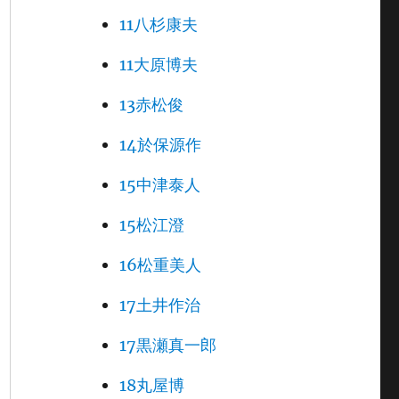
11八杉康夫
11大原博夫
13赤松俊
14於保源作
15中津泰人
15松江澄
16松重美人
17土井作治
17黒瀬真一郎
18丸屋博