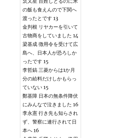
裵又星 百姓しとるのに米
の飯も食えんので下関へ
渡ったとです 13
金判根 リヤカーを引いて
古物商をしていました 14
梁基成 徴用令を受けて広
島へ、日本人が恐ろしか
ったです 15
李哲鎬 三菱からは1か月
分の給料だけしかもらっ
ていない 15
鄭基障 日本の無条件降伏
にみんなで泣きました 16
李永憲 行き先も知らされ
ず、警察に連行されて日
本へ 16