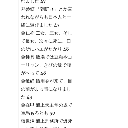
れました 47
尹参鉱 「朝鮮豚」とか言
われながらも日本人と一
緒に遊びました 47
金仁祚 二女、三女、そし
て長女、次々に死に、口
の所にハエがたかり 48
金鍾具 飯場では豆粕やコ
ーリャン、きびの飯で腹
がへって 48
金敏経 徴用令が来て、目
の前がまっ暗になりまし
た 49
金在甲 浦上天主堂の坂で
軍馬もろとも 50
張世澤 浦上刑務所で爆死