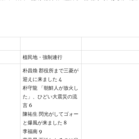
植民地・強制連行
朴昌煥 郡役所まで三菱が
迎えに来ました 4
朴守龍 「朝鮮人が放火し
た」、ひどい大震災の流
言 6
陳祐生 閃光がしてゴォー
と爆風が来ました 8
李福南 9