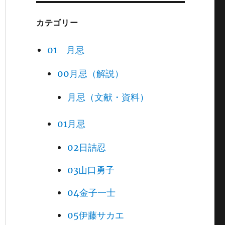
カテゴリー
01 月忌
00月忌（解説）
月忌（文献・資料）
01月忌
02日詰忍
03山口勇子
04金子一士
05伊藤サカエ