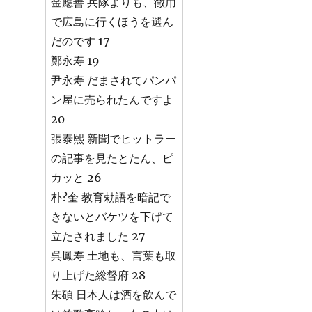
金應善 兵隊よりも、徴用
で広島に行くほうを選ん
だのです 17
鄭永寿 19
尹永寿 だまされてパンパ
ン屋に売られたんですよ
20
張泰熙 新聞でヒットラー
の記事を見たとたん、ピ
カッと 26
朴?奎 教育勅語を暗記で
きないとバケツを下げて
立たされました 27
呉鳳寿 土地も、言葉も取
り上げた総督府 28
朱碩 日本人は酒を飲んで