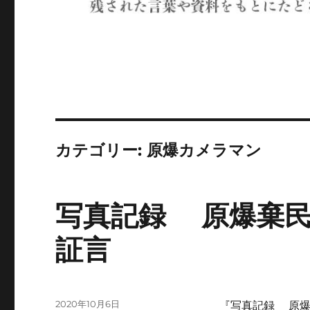
カテゴリー:
原爆カメラマン
写真記録 原爆棄民
証言
投
2020年10月6日
『写真記録 原爆