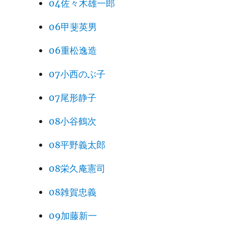
04佐々木雄一郎
06甲斐英男
06重松逸造
07小西のぶ子
07尾形静子
08小谷鶴次
08平野義太郎
08栄久庵憲司
08雑賀忠義
09加藤新一