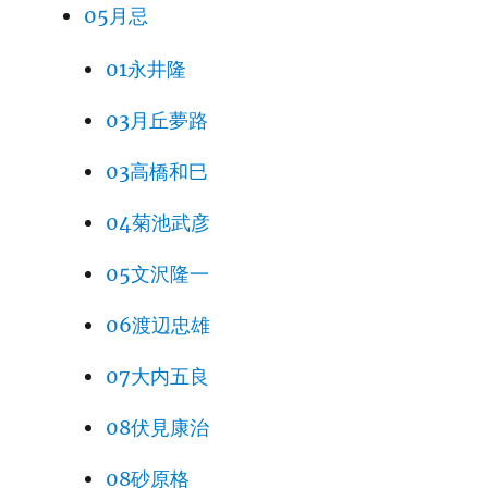
05月忌
01永井隆
03月丘夢路
03高橋和巳
04菊池武彦
05文沢隆一
06渡辺忠雄
07大内五良
08伏見康治
08砂原格