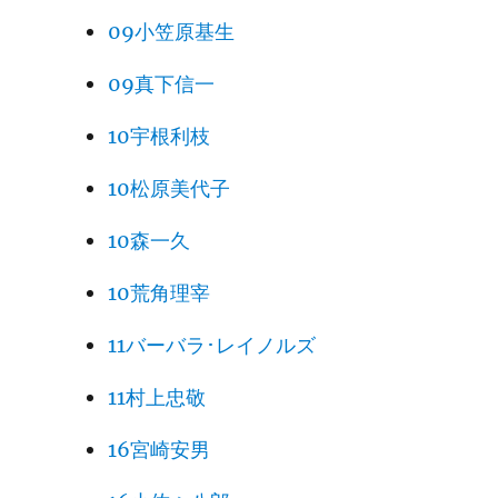
09小笠原基生
09真下信一
10宇根利枝
10松原美代子
10森一久
10荒角理宰
11バーバラ･レイノルズ
11村上忠敬
16宮崎安男