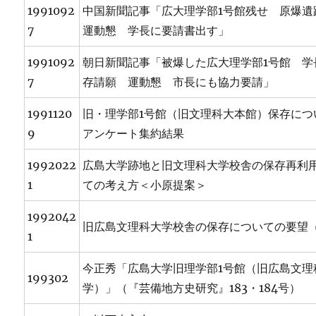
1991092
中国新聞記事「広大理学部1号館残せ 原爆遺
7
運動懇 学長に要請書出す」
1991092
朝日新聞記事「被爆した広大理学部1号館 学
7
存請願 運動懇 市長にも協力要請」
1991120
旧・理学部1号館（旧文理科大本館）保存につ
9
アンケート集約結果
1992022
広島大学跡地と旧文理科大学校舎の保存再利
1
ての考え方＜小原提案＞
1992042
旧広島文理科大学校舎の保存についての要望
1
今正秀「広島大学旧理学部1号館（旧広島文理
199302
学）」（『芸備地方史研究』183・184号）