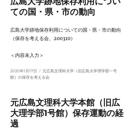
広島大学跡地保存利用につい
ての国・県・市の動向
広島大学跡地保存利用についての国・県・市の動向
（保存を考える会、200310）
＜内容未入力＞
投
カ
2020年1月17日
元広島文理科大学（旧広島大学理学部一号
稿
テ
館）の保存を考える会
日:
ゴ
リ
ー
元広島文理科大学本館（旧広
大理学部1号館）保存運動の経
過