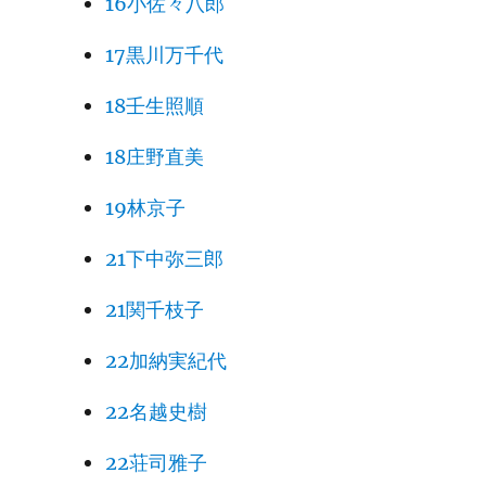
16小佐々八郎
17黒川万千代
18壬生照順
18庄野直美
19林京子
21下中弥三郎
21関千枝子
22加納実紀代
22名越史樹
22荘司雅子