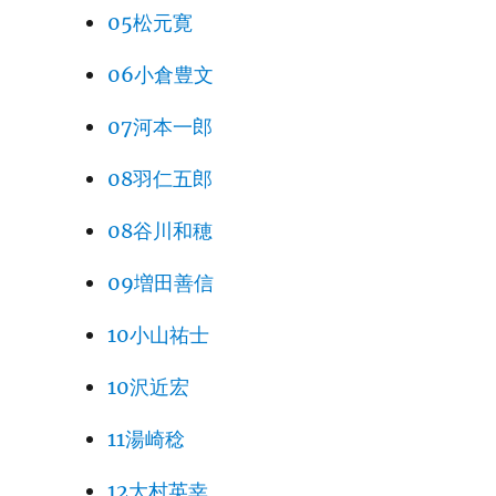
05松元寛
06小倉豊文
07河本一郎
08羽仁五郎
08谷川和穂
09増田善信
10小山祐士
10沢近宏
11湯崎稔
12大村英幸