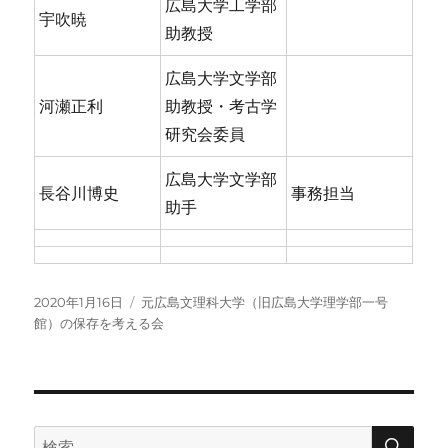
広島大学工学部
宇吹暁
助教授
広島大学文学部
河瀬正利
助教授・考古学
研究会委員
広島大学文学部
長谷川博史
事務担当
助手
投
カ
2020年1月16日
元広島文理科大学（旧広島大学理学部一号
稿
テ
館）の保存を考える会
日:
ゴ
リ
ー
検
検