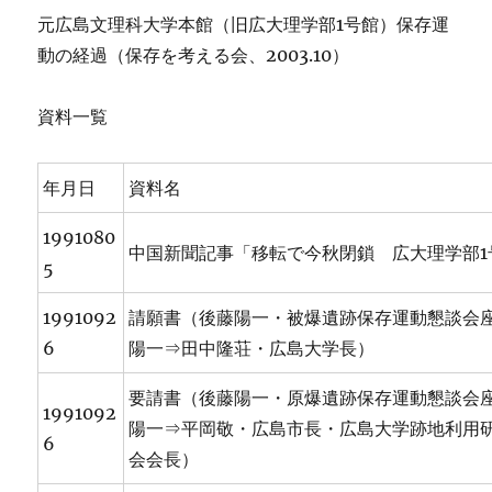
元広島文理科大学本館（旧広大理学部1号館）保存運
動の経過（保存を考える会、2003.10）
資料一覧
年月日
資料名
1991080
中国新聞記事「移転で今秋閉鎖 広大理学部1
5
1991092
請願書（後藤陽一・被爆遺跡保存運動懇談会
6
陽一⇒田中隆荘・広島大学長）
要請書（後藤陽一・原爆遺跡保存運動懇談会
1991092
陽一⇒平岡敬・広島市長・広島大学跡地利用
6
会会長）