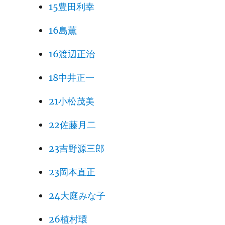
15豊田利幸
16島薫
16渡辺正治
18中井正一
21小松茂美
22佐藤月二
23吉野源三郎
23岡本直正
24大庭みな子
26植村環