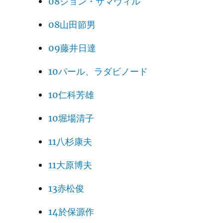
08ジョン・サマヴィル
08山田節男
09藤井日達
10パール、ラダビノード
10仁科芳雄
10堀場清子
11八杉康夫
11大原博夫
13赤松俊
14於保源作