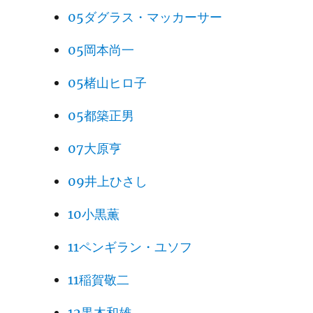
05ダグラス・マッカーサー
05岡本尚一
05楮山ヒロ子
05都築正男
07大原亨
09井上ひさし
10小黒薫
11ペンギラン・ユソフ
11稲賀敬二
12黒木和雄