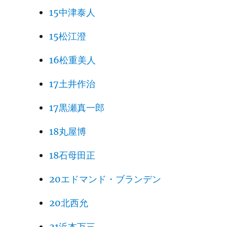
15中津泰人
15松江澄
16松重美人
17土井作治
17黒瀬真一郎
18丸屋博
18石母田正
20エドマンド・ブランデン
20北西允
21浜本万三