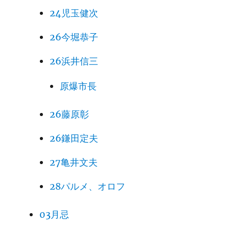
24児玉健次
26今堀恭子
26浜井信三
原爆市長
26藤原彰
26鎌田定夫
27亀井文夫
28パルメ、オロフ
03月忌