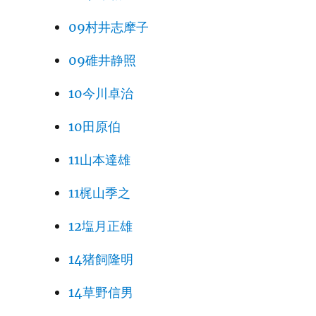
09村井志摩子
09碓井静照
10今川卓治
10田原伯
11山本達雄
11梶山季之
12塩月正雄
14猪飼隆明
14草野信男