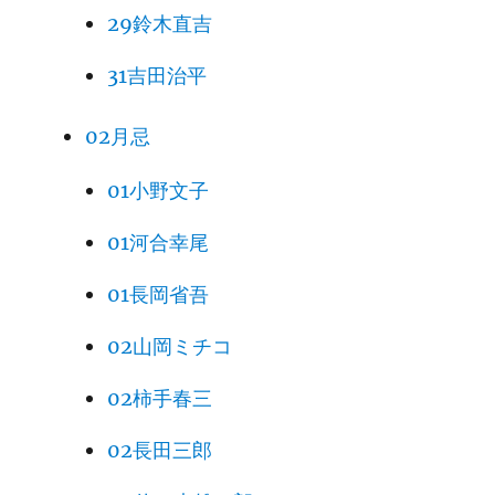
29鈴木直吉
31吉田治平
02月忌
01小野文子
01河合幸尾
01長岡省吾
02山岡ミチコ
02柿手春三
02長田三郎