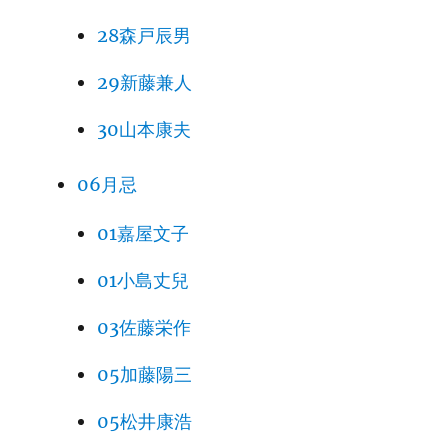
28森戸辰男
29新藤兼人
30山本康夫
06月忌
01嘉屋文子
01小島丈兒
03佐藤栄作
05加藤陽三
05松井康浩