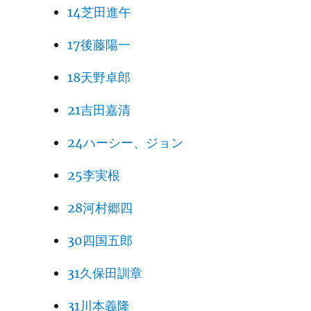
14芝田進午
17後藤陽一
18天野卓郎
21吉田嘉清
24ハーシー、ジョン
25李実根
28河村郷四
30四国五郎
31久保田訓章
31川本義隆