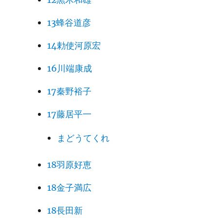
13蜂谷道彦
14勅使河原宏
16川端康成
17秦野裕子
17藤居平一
まどうてくれ
18羽原好恵
18金子満広
18長田新