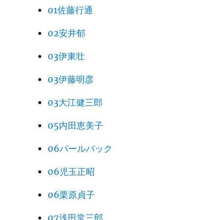
01佐藤行通
02安井郁
03伊東壮
03伊藤明彦
03大江健三郎
05内田恵美子
06パールバック
06児玉正昭
06栗原貞子
07浅田常三郎