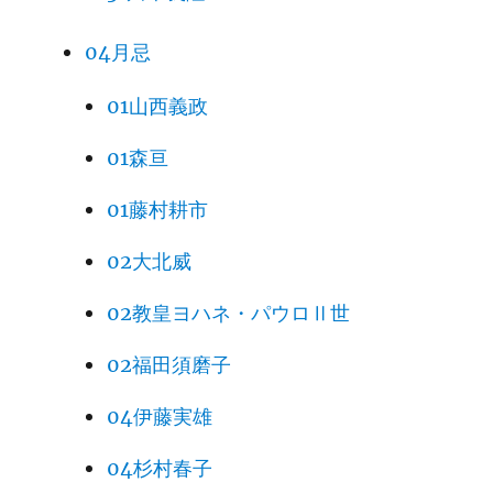
04月忌
01山西義政
01森亘
01藤村耕市
02大北威
02教皇ヨハネ・パウロⅡ世
02福田須磨子
04伊藤実雄
04杉村春子