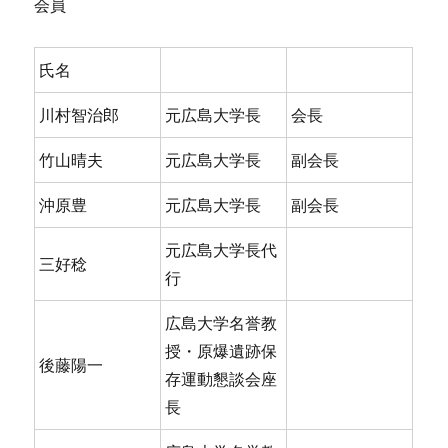
会員
氏名
川村智治郎
元広島大学長
会長
竹山晴夫
元広島大学長
副会長
沖原豊
元広島大学長
副会長
元広島大学長代
三好稔
行
広島大学名誉教
授・原爆遺跡保
後藤陽一
存運動懇談会座
長