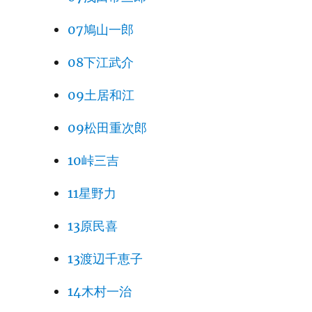
07鳩山一郎
08下江武介
09土居和江
09松田重次郎
10峠三吉
11星野力
13原民喜
13渡辺千恵子
14木村一治