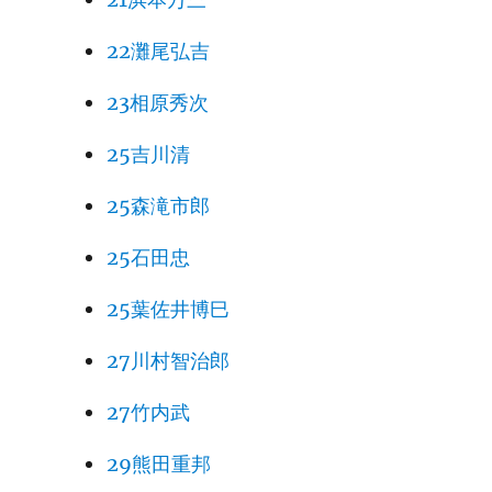
22灘尾弘吉
23相原秀次
25吉川清
25森滝市郎
25石田忠
25葉佐井博巳
27川村智治郎
27竹内武
29熊田重邦