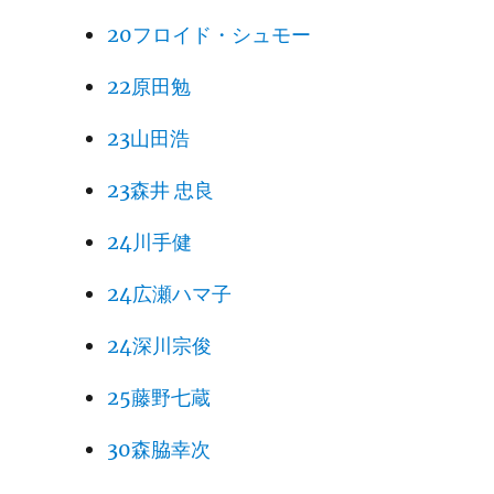
20フロイド・シュモー
22原田勉
23山田浩
23森井 忠良
24川手健
24広瀬ハマ子
24深川宗俊
25藤野七蔵
30森脇幸次