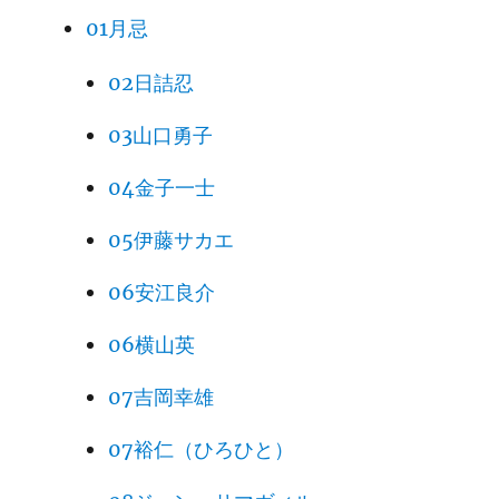
01月忌
02日詰忍
03山口勇子
04金子一士
05伊藤サカエ
06安江良介
06横山英
07吉岡幸雄
07裕仁（ひろひと）