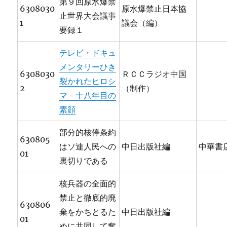
第９回原水爆禁
6308030
原水爆禁止日本協
止世界大会議事
1
議会（編）
要録１
テレビ・ドキュ
メンタリーひき
6308030
ＲＣＣラジオ中国
裂かれたヒロシ
2
（制作）
マ－十八年目の
素顔
部分的核停条約
630805
はソ連人民への
中日出版社編
中華書
01
裏切りである
核兵器の全面的
禁止と徹底的廃
630806
棄をかちとるた
中日出版社編
01
めに共同して奮