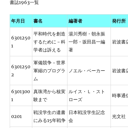
書誌1963一覧
年月日
書名
編著者
発行所
平和時代を創造
湯川秀樹・朝永振
6301250
するために－科
一郎・坂田昌一編
岩波書
1
学者は訴える
著
軍備競争－世界
6301250
軍縮のプログラ
ノエル・ベーカー
岩波書
2
ム
6301300
真珠湾から核実
ルイス・Ｌ・スト
時事通
1
験まで
ローズ
戦没学生の遺書
日本戦没学生記念
0201
光文社
にみる15年戦争
会