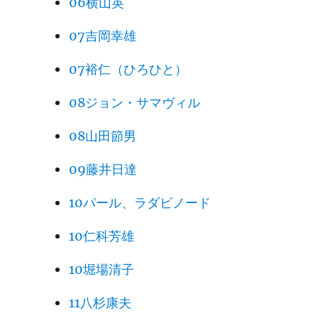
06横山英
07吉岡幸雄
07裕仁（ひろひと）
08ジョン・サマヴィル
08山田節男
09藤井日達
10パール、ラダビノード
10仁科芳雄
10堀場清子
11八杉康夫