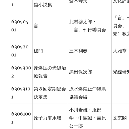
斎木寿夫
文化評
1
篇小説集
「言」
630505
北村徳太郎・
言
員会、
01
「言」刊行委員会
売］教
630520
破門
三木利春
大雅堂
01
6305300
原爆症の光線治
黒田保次郎
光線研
2
療報告
6305310
第８回定期総会
原水爆禁止沖縄県
1
決定集
協議会編
小川岩雄・服部
6306100
原子力潜水艦
学・中島誠・吉原
文京閣
1
公一郎