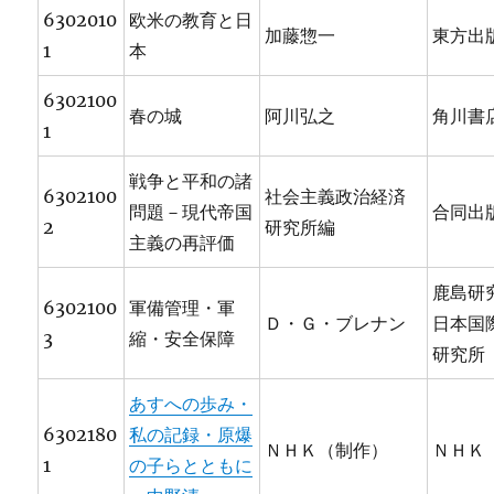
6302010
欧米の教育と日
加藤惣一
東方出
1
本
6302100
春の城
阿川弘之
角川書
1
戦争と平和の諸
6302100
社会主義政治経済
問題－現代帝国
合同出
2
研究所編
主義の再評価
鹿島研
6302100
軍備管理・軍
Ｄ・Ｇ・ブレナン
日本国
3
縮・安全保障
研究所
あすへの歩み・
6302180
私の記録・原爆
ＮＨＫ（制作）
ＮＨＫ
1
の子らとともに