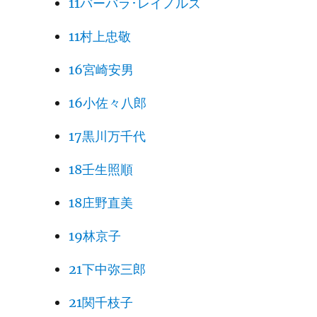
11バーバラ･レイノルズ
11村上忠敬
16宮崎安男
16小佐々八郎
17黒川万千代
18壬生照順
18庄野直美
19林京子
21下中弥三郎
21関千枝子