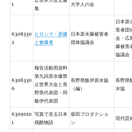
止世界大会文書
1
大学人の会
集
日本原
害者団
6308330
ヒロシマ・原爆
日本原水爆被害者
会・広
2
と被爆者
団体協議会
爆被害
協議会
報告活動用資料
第九回原水爆禁
6308330
長野県飯伊原水協
長野県
止世界大会と長
6
（編）
水協
野県代表団・同
飯伊代表団
6309010
写真で見る日本
柴田プロダクショ
現代芸
1
残酷物語
ン