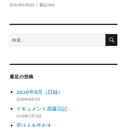
投
カ
2024年6月6日
書誌1963
稿
テ
日:
ゴ
リ
ー
検
検
索
索:
最近の投稿
2026年8月（日録）
2026年8月3日
ドキュメント原爆日記
2026年7月13日
霊は人を生かす