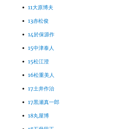
11大原博夫
13赤松俊
14於保源作
15中津泰人
15松江澄
16松重美人
17土井作治
17黒瀬真一郎
18丸屋博