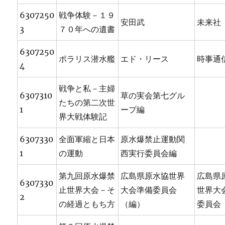
6307250
戦争体験－１９
安田武
未来社
3
７０年への遺書
6307250
ポラリス潜水艦
エド・リース
時事通
4
戦争と私－主婦
6307310
草の実会第七グル
たちの第二次世
1
ープ編
界大戦体験記
6307330
全面軍縮と日本
原水爆禁止運動関
1
の運動
西実行委員会編
第九回原水爆禁
広島県原水協世界
広島県
6307330
止世界大会－そ
大会準備委員会
世界大
2
の経過ともち方
（編）
委員会