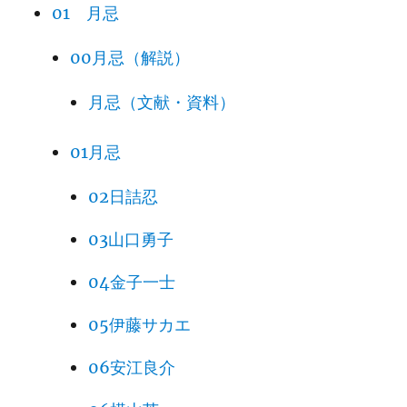
01 月忌
00月忌（解説）
月忌（文献・資料）
01月忌
02日詰忍
03山口勇子
04金子一士
05伊藤サカエ
06安江良介