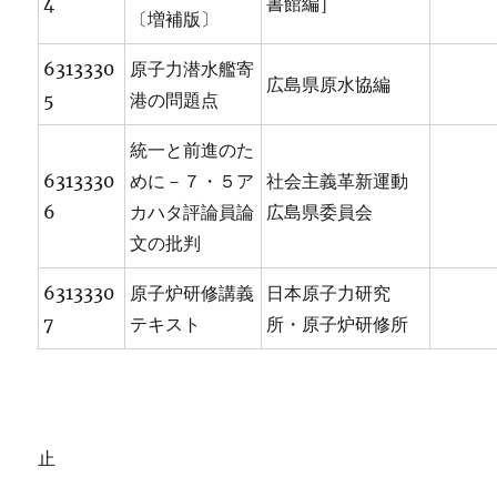
4
書館編］
〔増補版〕
6313330
原子力潜水艦寄
広島県原水協編
5
港の問題点
統一と前進のた
6313330
めに－７・５ア
社会主義革新運動
6
カハタ評論員論
広島県委員会
文の批判
6313330
原子炉研修講義
日本原子力研究
7
テキスト
所・原子炉研修所
止