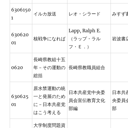
6306150
イルカ放送
レオ・シラード
みすず
1
Lapp, Ralph E.
630620
核戦争になれば
（ラップ・ラル
岩波書
01
フ・Ｅ．）
長崎県教組十五
0620
年－その運動の
長崎県教職員組合
総括
原水禁運動の統
日本共産党中央委
日本共
630625
一と発展のため
員会宣伝教育文化
央委員
01
に－日本共産党
部編
部
はこう考える
大学制度問題資