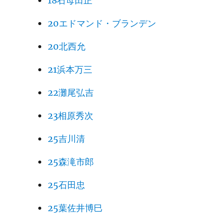
18石母田正
20エドマンド・ブランデン
20北西允
21浜本万三
22灘尾弘吉
23相原秀次
25吉川清
25森滝市郎
25石田忠
25葉佐井博巳