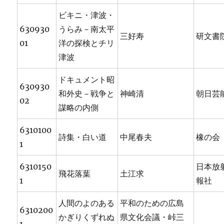
ビキニ・津波・
630930
うらみ－南太平
三好寿
研文書
01
洋の探検とチリ
津波
ドキュメント昭
630930
和外史－戦争と
神崎清
朝日芸
02
謀略の内側
6310100
詩集・白い道
中尾春夫
橡の会
1
6310150
日本放
飛花落葉
土江求
1
報社
人間のよのある
平和のための広島
6310200
かぎりくずれぬ
県文化会議・峠三