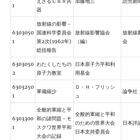
えざるＣＢＲ兵
加藤地三
読売新
1
器
放射線の影響－
6303050
国連科学委員会
放射線影響協会
放射線
1
第2次(1962年)
（編）
会
総括報告
6303050
わたくしたちの
日本原子力平和利
2
原子力教室
用基金
6303250
Ｄ・Ｈ・フリッシ
軍備縮少
論争社
1
ュ
全般的軍縮と平
全般的軍縮と平和
6303300
和の諸問題－モ
のための世界大会
日本評
1
スクワ世界平和
日本支持委員会
大会の記録