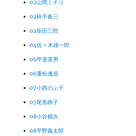
02山岡ミチコ
02柿手春三
02長田三郎
04佐々木雄一郎
06甲斐英男
06重松逸造
07小西のぶ子
07尾形静子
08小谷鶴次
08平野義太郎