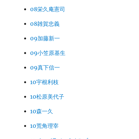
08栄久庵憲司
08雑賀忠義
09加藤新一
09小笠原基生
09真下信一
10宇根利枝
10松原美代子
10森一久
10荒角理宰