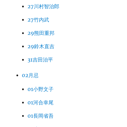
27川村智治郎
27竹内武
29熊田重邦
29鈴木直吉
31吉田治平
02月忌
01小野文子
01河合幸尾
01長岡省吾