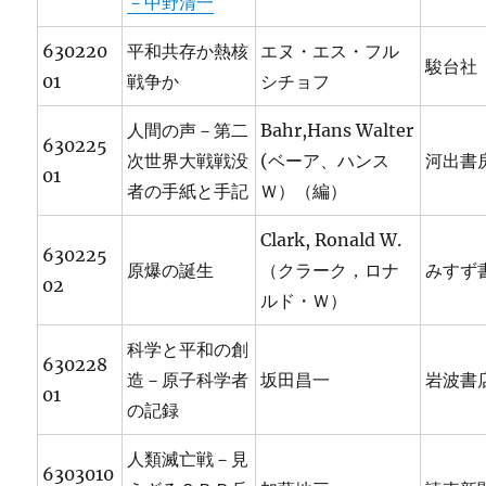
－中野清一
630220
平和共存か熱核
エヌ・エス・フル
駿台社
01
戦争か
シチョフ
人間の声－第二
Bahr,Hans Walter
630225
次世界大戦戦没
(ベーア、ハンス
河出書
01
者の手紙と手記
Ｗ）（編）
Clark, Ronald W.
630225
原爆の誕生
（クラーク，ロナ
みすず
02
ルド・Ｗ）
科学と平和の創
630228
造－原子科学者
坂田昌一
岩波書
01
の記録
人類滅亡戦－見
6303010