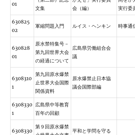
01
文集
会（編）
実行委
630825
軍縮問題入門
ルイス・ヘンキン
時事通
02
原水禁特集号－
630828
広島県労働組合会
第九回世界大会
01
議
の経過について
第九回原水爆禁
6308310
原水爆禁止日本協
止世界大会国際
1
議会国際部編
関係資料
6308330
広島県中等教育
1
百年の回顧
第９回原水爆禁
6308330
平和と学問を守る