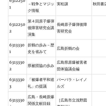
6312250
－戦争とマジッ
実松譲
秋田書
1
ク情報
第４回原子爆弾
6312250
長崎原子爆弾後障
後障害研究会講
2
害研究会
演集
6313330
折鶴の歩み－歴
広島折鶴の会
1
史を省みて
6313330
広島県原爆被害者
県被団協の歩み
2
団体協議会編
6313330
「被爆者平和巡
バーバラ・レイノ
3
礼」の提議
ルズ
広島・長崎原爆
6313330
［広島市立浅野図
関係文献目録