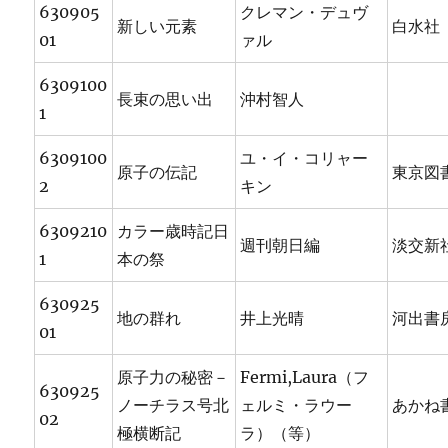
630905
クレマン・デュヴ
新しい元素
白水社
01
ァル
6309100
長束の思い出
沖村智人
1
6309100
ユ・イ・コリャー
原子の伝記
東京図
2
キン
6309210
カラー歳時記日
週刊朝日編
淡交新
1
本の祭
630925
地の群れ
井上光晴
河出書
01
原子力の秘密－
Fermi,Laura（フ
630925
ノーチラス号北
ェルミ・ラウー
あかね
02
極横断記
ラ）（等）