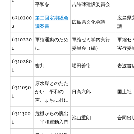
1
平和を
吉詩碑建設委員会
6310200
第二回定期総会
広島県
広島県文化会議
2
議案書
議
6310220
軍縮運動のため
軍縮ゼミ学内実行
軍縮ゼ
1
に
委員会（編）
実行委
6310280
審判
堀田善衛
岩波書
1
原水爆とのたた
6311050
かい－平和の
日高六郎
国土社
1
声、まちに村に
6311300
危機からの脱出
池山重朗
合同出
1
－平和運動入門