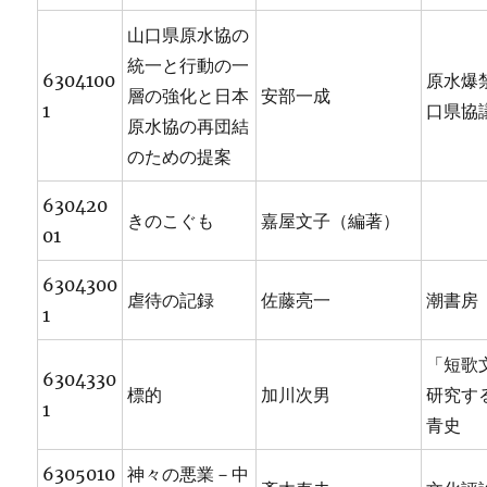
山口県原水協の
統一と行動の一
6304100
原水爆
層の強化と日本
安部一成
1
口県協
原水協の再団結
のための提案
630420
きのこぐも
嘉屋文子（編著）
01
6304300
虐待の記録
佐藤亮一
潮書房
1
「短歌
6304330
標的
加川次男
研究す
1
青史
6305010
神々の悪業－中