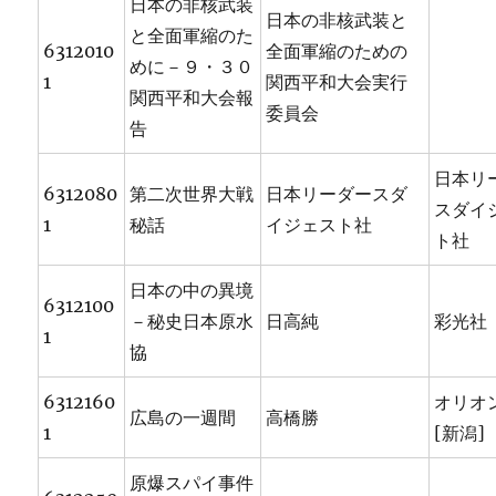
日本の非核武装
日本の非核武装と
と全面軍縮のた
6312010
全面軍縮のための
めに－９・３０
1
関西平和大会実行
関西平和大会報
委員会
告
日本リ
6312080
第二次世界大戦
日本リーダースダ
スダイ
1
秘話
イジェスト社
ト社
日本の中の異境
6312100
－秘史日本原水
日高純
彩光社
1
協
6312160
オリオ
広島の一週間
高橋勝
1
[新潟]
原爆スパイ事件