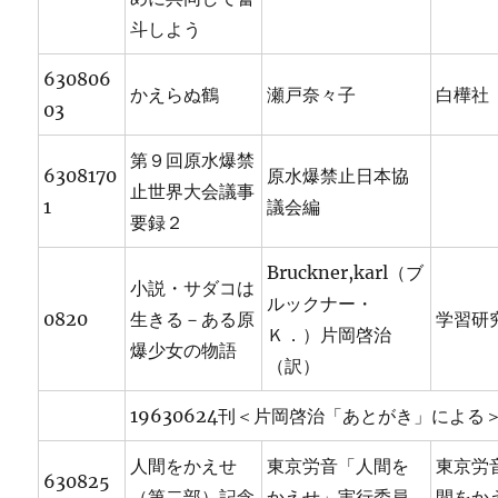
斗しよう
630806
かえらぬ鶴
瀬戸奈々子
白樺社
03
第９回原水爆禁
6308170
原水爆禁止日本協
止世界大会議事
1
議会編
要録２
Bruckner,karl（ブ
小説・サダコは
ルックナー・
0820
生きる－ある原
学習研
Ｋ．）片岡啓治
爆少女の物語
（訳）
19630624刊＜片岡啓治「あとがき」による
人間をかえせ
東京労音「人間を
東京労
630825
（第二部）記念
かえせ」実行委員
間をか