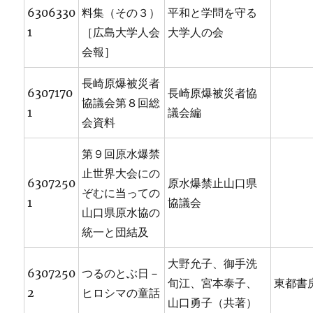
6306330
料集（その３）
平和と学問を守る
1
［広島大学人会
大学人の会
会報］
長崎原爆被災者
6307170
長崎原爆被災者協
協議会第８回総
1
議会編
会資料
第９回原水爆禁
止世界大会にの
6307250
原水爆禁止山口県
ぞむに当っての
1
協議会
山口県原水協の
統一と団結及
大野允子、御手洗
6307250
つるのとぶ日－
旬江、宮本泰子、
東都書
2
ヒロシマの童話
山口勇子（共著）