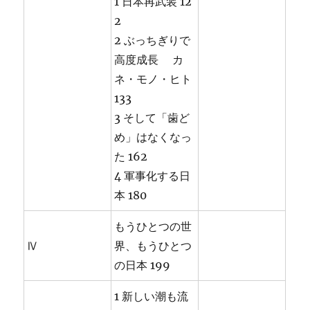
1 日本再武装 12
2
2 ぶっちぎりで
高度成長 カ
ネ・モノ・ヒト
133
3 そして「歯ど
め」はなくなっ
た 162
4 軍事化する日
本 180
もうひとつの世
Ⅳ
界、もうひとつ
の日本 199
1 新しい潮も流