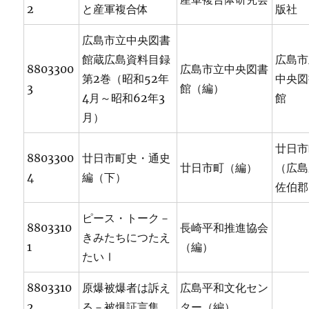
2
と産軍複合体
版社
広島市立中央図書
館蔵広島資料目録
広島市
8803300
広島市立中央図書
第2巻（昭和52年
中央図
3
館（編）
4月～昭和62年3
館
月）
廿日市
8803300
廿日市町史・通史
廿日市町（編）
（広島
4
編（下）
佐伯郡
ピース・トーク－
8803310
長崎平和推進協会
きみたちにつたえ
1
（編）
たいⅠ
8803310
原爆被爆者は訴え
広島平和文化セン
2
る－被爆証言集
ター（編）