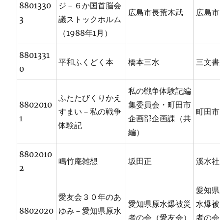
8801330
ジ－６か国首脳会
広島市長荒木武
広島市
3
議ストックホルム
（1988年1月）
8801331
平和ふくどく本
橋本三水
三文書
0
私の戦争体験記編
ふたたびくりかえ
8802010
集委員会・町田市
すまい－私の戦争
町田市
1
企画部企画課（共
体験記
編）
8802010
鳴竹庵雑想
坂田正
溪水社
2
愛知県
愛友会３０年のあ
愛知県原水爆被災
水爆被
8802020
ゆみ－愛知県原水
者の会（愛友会）
者の会