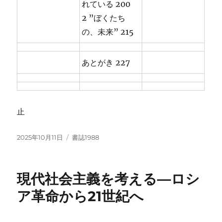
れている 200
2 ”ぼくたち
の、未来” 215
あとがき 227
止
投
カ
2025年10月11日
書誌1988
稿
テ
日:
ゴ
リ
現代社会主義を考える―ロシ
ー
ア革命から21世紀へ