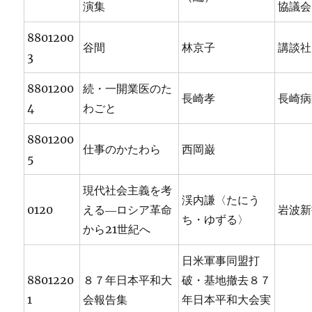
演集
協議会
8801200
谷間
林京子
講談社
3
8801200
続・一開業医のた
長崎孝
長崎病
4
わごと
8801200
仕事のかたわら
西岡巌
5
現代社会主義を考
渓内謙〈たにう
0120
える―ロシア革命
岩波新
ち・ゆずる〉
から21世紀へ
日米軍事同盟打
8801220
８７年日本平和大
破・基地撤去８７
1
会報告集
年日本平和大会実