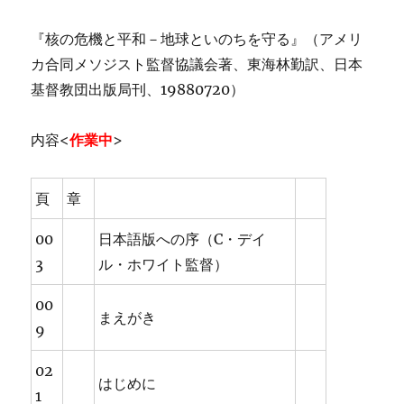
『核の危機と平和－地球といのちを守る』（アメリ
カ合同メソジスト監督協議会著、東海林勤訳、日本
基督教団出版局刊、19880720）
内容<
作業中
>
頁
章
00
日本語版への序（C・デイ
3
ル・ホワイト監督）
00
まえがき
9
02
はじめに
1