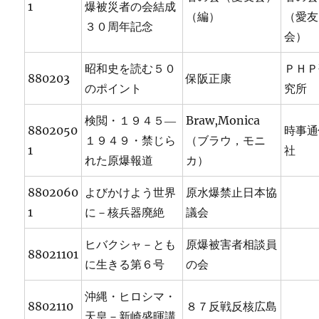
1
爆被災者の会結成
（編）
（愛友
３０周年記念
会）
昭和史を読む５０
ＰＨＰ
880203
保阪正康
のポイント
究所
検閲・１９４５―
Braw,Monica
8802050
時事通
１９４９・禁じら
（ブラウ，モニ
1
社
れた原爆報道
カ）
8802060
よびかけよう世界
原水爆禁止日本協
1
に－核兵器廃絶
議会
ヒバクシャ－とも
原爆被害者相談員
88021101
に生きる第６号
の会
沖縄・ヒロシマ・
8802110
８７反戦反核広島
天皇－新崎盛暉講