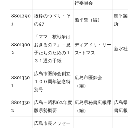
行委員会
8801290
抜粋のつヾり・そ
熊平製
熊平肇（編）
1
の47
所
「ママ，核戦争は
8801300
おきるの？」－息
ディアドリ・リー
新水社
2
子たちのための１
スｰトマス
３１通の手紙
広島市医師会創立
8801330
広島市医師会
１００周年記念特
1
（編）
別号
8801330
広島－昭和62年度
広島県秘書広報課
広島県
2
版県勢概要
（編）
書広報
広島市長メッセー