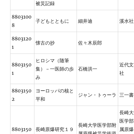
被災記録
8803100
子どもとともに
細井迪
溪水社
8
8803120
懐古の抄
佐々木辰郎
1
ヒロシマ（随筆
8803150
近代文
集）－一医師の歩
石橋洪一
1
社
み
8803150
ヨーロッパの核と
ジャン・トゥーラ
三一書
2
平和
長崎大
医学部
長崎大学医学部附
8803150
長崎原爆研究１９
属原爆
属原爆被災学術資