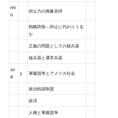
09
抑止力の偶像崇拝
0
戦略防衛―抑止に代わりうる
か
正義の問題としての核兵器
核兵器と通常兵器
10
3
軍備競争とアメリカ社会
8
政治的諸制度
経済
人種と軍備競争