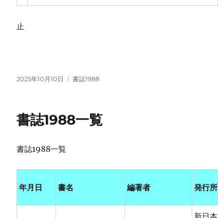
止
投
カ
2025年10月10日
書誌1988
稿
テ
日:
ゴ
リ
書誌1988一覧
ー
書誌1988一覧
年月日
書名
編著者
発行所
新日本