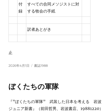
付
すべての合同メソジストに対
録
する牧会の手紙
訳者あとがき
止
投
カ
2026年4月1日
書誌1988
稿
テ
日:
ゴ
リ
ぼくたちの軍隊
ー
『”ぼくたちの軍隊” 武装した日本を考える 岩波
ジュニア新書』（前田哲男、岩波書店、19881220）