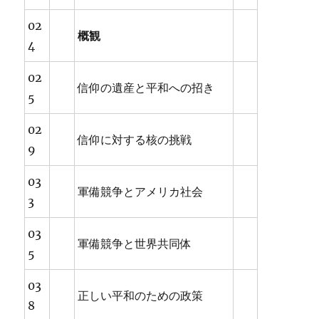
02
概観
4
02
信仰の遺産と平和への招き
5
02
信仰に対する核の挑戦
9
03
軍備競争とアメリカ社会
3
03
軍備競争と世界共同体
5
03
正しい平和のための政策
8