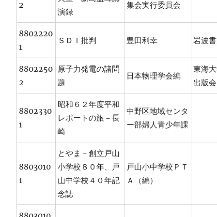
2
集会実行委員会
演録
8802220
ＳＤＩ批判
豊田利幸
岩波書
1
8802250
原子力発電の諸問
東海大
日本物理学会編
2
題
出版会
昭和６２年度平和
8802330
中野区地域センタ
レポートの旅－長
1
ー部婦人青少年課
崎
とやま－創立戸山
8803010
小学校８０年、戸
戸山小中学校ＰＴ
1
山中学校４０年記
Ａ（編）
念誌
8803010