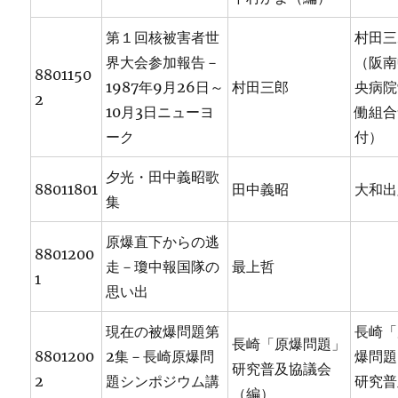
第１回核被害者世
村田三
界大会参加報告－
（阪南
8801150
1987年9月26日～
村田三郎
央病院
2
10月3日ニューヨ
働組合
ーク
付）
夕光・田中義昭歌
88011801
田中義昭
大和出
集
原爆直下からの逃
8801200
走－瓊中報国隊の
最上哲
1
思い出
現在の被爆問題第
長崎「
長崎「原爆問題」
8801200
2集－長崎原爆問
爆問題
研究普及協議会
2
題シンポジウム講
研究普
（編）