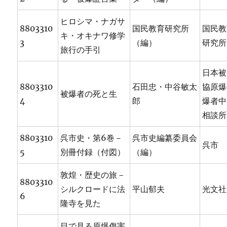
ヒロシマ・ナガサ
8803310
国民教育研究所
国民教
キ・オキナワ修学
3
（編）
研究所
旅行の手引
日本被
8803310
石田忠・中谷敏太
協原爆
被爆者の死と生
4
郎
爆者中
相談所
8803310
呉市史・第6巻－
呉市史編纂委員会
呉市
5
別冊付録（付図）
（編）
敦煌・歴史の旅－
8803310
シルクロードに法
平山郁夫
光文社
6
隆寺を見た
目で見る原爆傷害