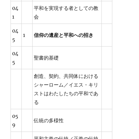
04
平和を実現する者としての教
1
会
04
1
信仰の遺産と平和への招き
5
04
聖書的基礎
5
創造、契約、共同体における
シャーローム／イエス・キリ
ストはわたしたちの平和であ
る
05
伝統の多様性
9
平和主義の伝統／正義の伝統