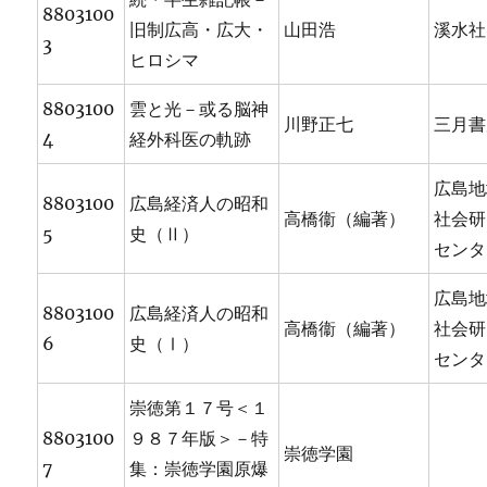
8803100
旧制広高・広大・
山田浩
溪水社
3
ヒロシマ
8803100
雲と光－或る脳神
川野正七
三月書
4
経外科医の軌跡
広島地
8803100
広島経済人の昭和
高橋衞（編著）
社会研
5
史（Ⅱ）
センタ
広島地
8803100
広島経済人の昭和
高橋衞（編著）
社会研
6
史（Ⅰ）
センタ
崇徳第１７号＜１
8803100
９８７年版＞－特
崇徳学園
7
集：崇徳学園原爆