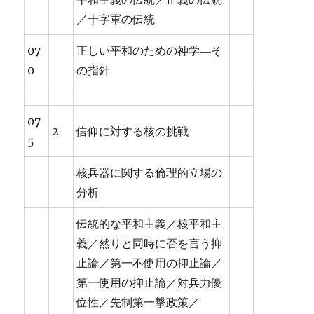
／十字軍の伝統
07
正しい平和のための神学―そ
0
の指針
07
2
信仰に対する核の挑戦
5
核兵器に関する倫理的立場の
分析
伝統的な平和主義／核平和主
義／然りと同時に否を言う抑
止論／第一不使用の抑止論／
第一使用の抑止論／対兵力優
位性／先制第一撃政策／