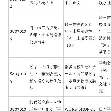
広島の橋の上
中井正文
渓水社
2
峠三吉
峠三吉没後３５
後３５
河・峠三吉没後３
8803010
年・土屋清追悼
年・土
５年・土屋清追悼
3
「河」上演委員会
清追悼
公演台本
（編）
「河」
演委員
平和文
ビキニの海は忘れ
幡多高校生ゼミナ
（発
8803010
ない－核実験被災
ール・高知県ビキ
売）、
4
船を追う高校生た
ニ水爆実験被災調
文社（
ち
査団（共編）
売）
核兵器廃絶へ－地
8803010
球をとりまく「平
WORK SHOP OF
日本平