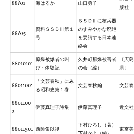
88?01
海はるか
山口勇子
版社
ＳＳＤⅢに核兵器
資料ＳＳＤⅢ第１
のすみやかな廃絶
88?05
号
を要請する日本連
絡会
原爆被爆者の叫
久井町原爆被害者
〔広島
88010101
び・体験記
の会（編）
県〕
「文芸春秋」にみ
88011001
文芸春秋編
文芸春
る昭和史第１巻
8801100
伊藤真理子詩集
伊藤真理子
近文社
2
下村ひろし（著）
88011501
西陲集以後
東京美
下村かよ（編）