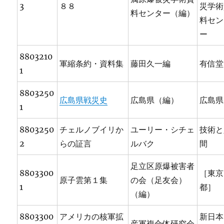
3
８８
災学術
料センター（編）
料セン
ー
8803210
軍縮条約・資料集
藤田久一編
有信堂
1
8803250
広島県戦災史
広島県（編）
広島県
1
8803250
チェルノブイリか
ユーリー・シチェ
技術と
2
らの証言
ルバク
間
足立区原爆被害者
8803300
［東京
原子雲第１集
の会（足友会）
1
都］
（編）
8803300
アメリカの核軍拡
新日本
産軍複合体研究会