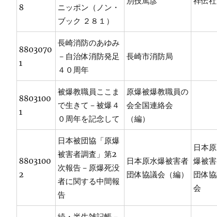
別技篤彦
祥伝社
8
ニッポン（ノン・
ブック ２８１）
長崎消防のあゆみ
8803070
－自治体消防発足
長崎市消防局
1
４０周年
被爆教職員ここま
原爆被爆教職員の
8803100
で生きて－被爆４
会全国連絡会
1
０周年を記念して
（編）
日本被団協「原爆
日本原
被害者調査」第2
8803100
日本原水爆被害者
爆被害
次報告－原爆死没
2
団体協議会（編）
団体協
者に関する中間報
会
告
続・半生雑記帳－