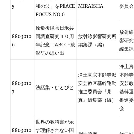
5
和の波」をPEACE
MIRAISHA
委員会
FOCUS NO.6
原爆後障害日米共
放射線
8803010
同調査研究４０周
放射線影響研究所
響研究
6
年記念－ABCC-放
編集課（編）
編集課
影研の思い出
浄土真
浄土真宗本願寺派
本願寺
8803010
安芸教区基幹運動
安芸教
法話集・ひとびと
7
推進委員会『見
基幹運
真』編集部（編）
推進委
会
世界の教科書が示
8803010
す理解されない国