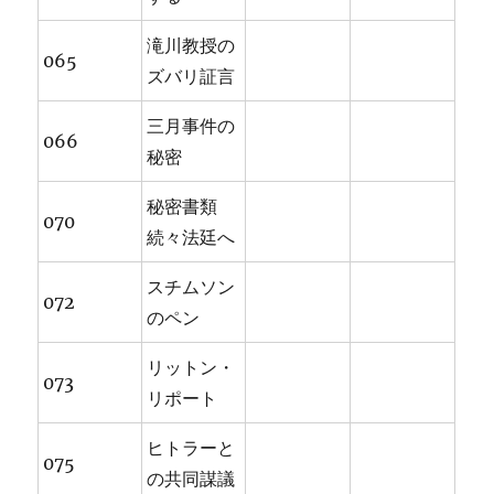
滝川教授の
065
ズバリ証言
三月事件の
066
秘密
秘密書類
070
続々法廷へ
スチムソン
072
のペン
リットン・
073
リポート
ヒトラーと
075
の共同謀議