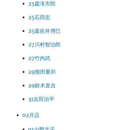
25森滝市郎
25石田忠
25葉佐井博巳
27川村智治郎
27竹内武
29熊田重邦
29鈴木直吉
31吉田治平
02月忌
01小野文子