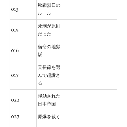
秋霜烈日の
013
ルール
死刑が原則
015
だった
宿命の地獄
016
坂
天長節を選
017
んで起訴さ
る
弾劾された
022
日本帝国
027
原爆を裁く