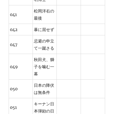
松岡洋右の
041
最後
042
暴に屈せず
忌避の申立
047
て一蹴さる
秋田犬、獅
049
子を噛む一
幕
日本の降伏
050
は無条件
キーナン日
051
本弾劾の日