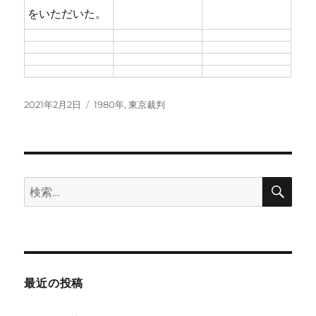
をいただいた。
投
カ
2021年2月2日
1980年
,
東京裁判
稿
テ
日:
ゴ
リ
ー
検
検
索
索:
最近の投稿