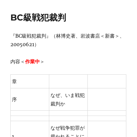
日:
ゴ
リ
BC級戦犯裁判
ー
『BC級戦犯裁判』（林博史著、岩波書店＜新書＞、
20050621）
内容＜
作業中
＞
章
なぜ、いま戦犯
序
裁判か
なぜ戦争犯罪が
1
裁かれることに