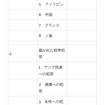
5 フィリピン
6 中国
7 フランス
8 ソ連
裁かれた戦争犯
4
罪
1 アジア民衆
への犯罪
2 捕虜への犯
罪
3 女性への犯