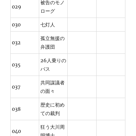
被告のモノ
029
ローグ
030
七灯人
孤立無援の
032
弁護団
26人乗りの
035
バス
共同謀議者
037
の面々
歴史に初め
038
ての裁判
狂う大川周
040
明博士