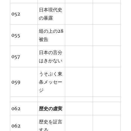
日本現代史
052
の暴露
俎の上の28
055
被告
日本の言分
057
はきかない
うそぶく東
059
条メッセー
ジ
062
歴史の虚実
歴史を証言
062
する