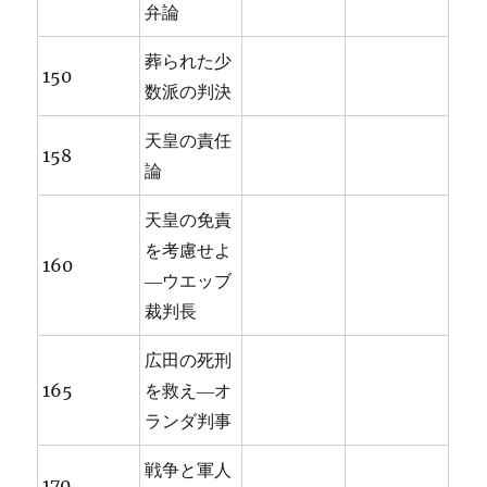
弁論
葬られた少
150
数派の判決
天皇の責任
158
論
天皇の免責
を考慮せよ
160
―ウエッブ
裁判長
広田の死刑
165
を救え―オ
ランダ判事
戦争と軍人
170