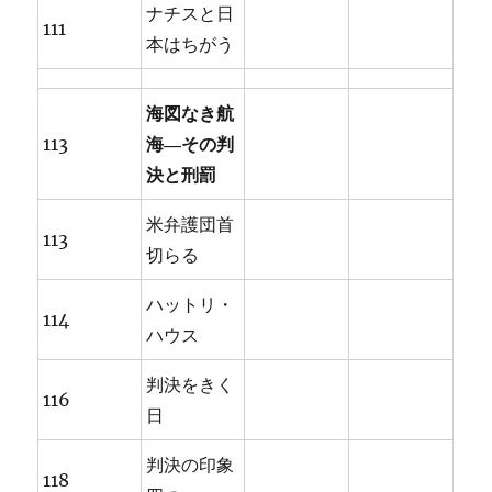
ナチスと日
111
本はちがう
海図なき航
113
海―その判
決と刑罰
米弁護団首
113
切らる
ハットリ・
114
ハウス
判決をきく
116
日
判決の印象
118