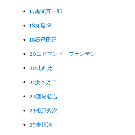
17黒瀬真一郎
18丸屋博
18石母田正
20エドマンド・ブランデン
20北西允
21浜本万三
22灘尾弘吉
23相原秀次
25吉川清