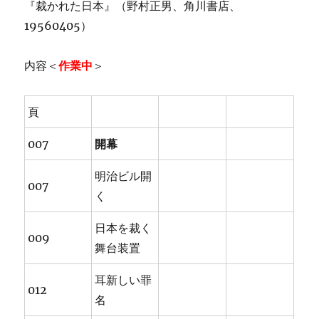
『裁かれた日本』（野村正男、角川書店、
19560405）
内容＜
作業中
＞
頁
007
開幕
明治ビル開
007
く
日本を裁く
009
舞台装置
耳新しい罪
012
名