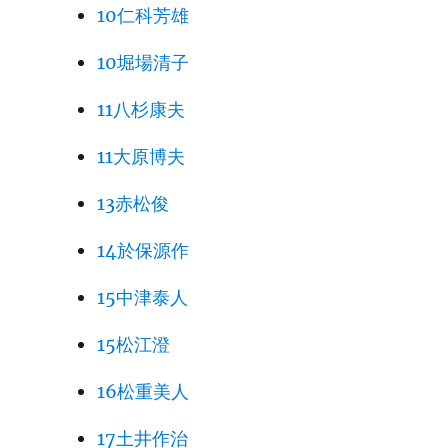
10仁科芳雄
10堀場清子
11八杉康夫
11大原博夫
13赤松俊
14於保源作
15中津泰人
15松江澄
16松重美人
17土井作治