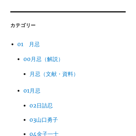
カテゴリー
01 月忌
00月忌（解説）
月忌（文献・資料）
01月忌
02日詰忍
03山口勇子
04金子一士