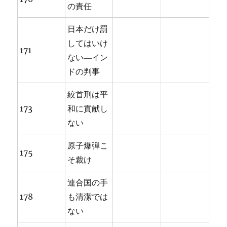
の責任
日本だけ罰
してはいけ
171
ない―イン
ドの判事
絞首刑は平
173
和に貢献し
ない
原子爆弾こ
175
そ裁け
連合国の手
178
も清潔では
ない