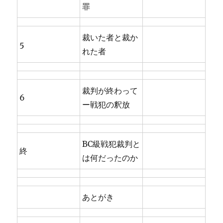
罪
裁いた者と裁か
5
れた者
裁判が終わって
6
ー戦犯の釈放
BC級戦犯裁判と
終
は何だったのか
あとがき