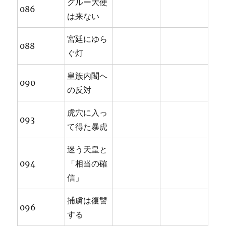
グルー大使
086
は来ない
宮廷にゆら
088
ぐ灯
皇族内閣へ
090
の反対
虎穴に入っ
093
て得た暴虎
迷う天皇と
094
「相当の確
信」
捕虜は復讐
096
する