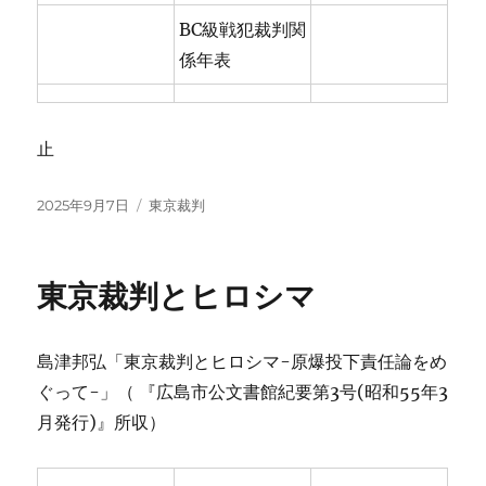
BC級戦犯裁判関
係年表
止
投
カ
2025年9月7日
東京裁判
稿
テ
日:
ゴ
リ
東京裁判とヒロシマ
ー
島津邦弘「東京裁判とヒロシマ-原爆投下責任論をめ
ぐって-」（ 『広島市公文書館紀要第3号(昭和55年3
月発行)』所収）