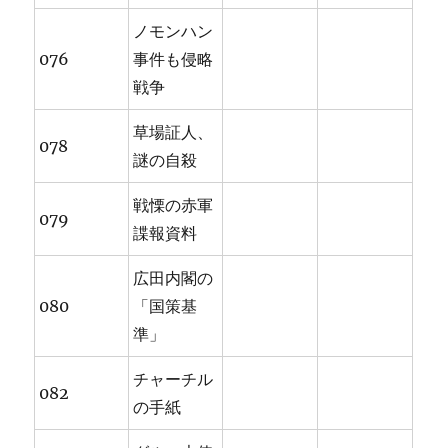
ノモンハン
076
事件も侵略
戦争
草場証人、
078
謎の自殺
戦慄の赤軍
079
諜報資料
広田内閣の
080
「国策基
準」
チャーチル
082
の手紙