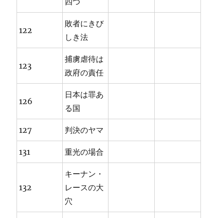
四つ
敗者にきび
122
しき法
捕虜虐待は
123
政府の責任
日本は罪あ
126
る国
127
判決のヤマ
131
重光の場合
キーナン・
132
レースの大
穴