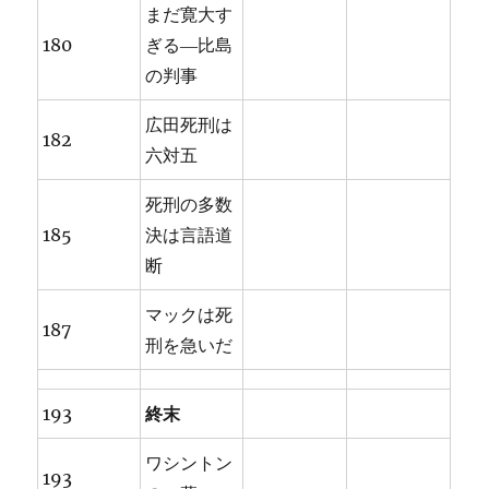
まだ寛大す
180
ぎる―比島
の判事
広田死刑は
182
六対五
死刑の多数
185
決は言語道
断
マックは死
187
刑を急いだ
193
終末
ワシントン
193