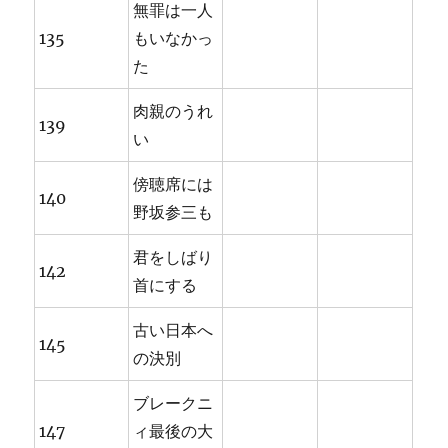
無罪は一人
135
もいなかっ
た
肉親のうれ
139
い
傍聴席には
140
野坂参三も
君をしばり
142
首にする
古い日本へ
145
の決別
ブレークニ
147
ィ最後の大