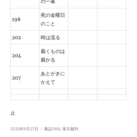
の一幕
死の金曜日
198
のこと
202
時は流る
裁くものは
204
裁かる
あとがきに
207
かえて
止
投
カ
2025年9月27日
書誌1956
,
東京裁判
稿
テ