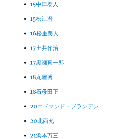
15中津泰人
15松江澄
16松重美人
17土井作治
17黒瀬真一郎
18丸屋博
18石母田正
20エドマンド・ブランデン
20北西允
21浜本万三