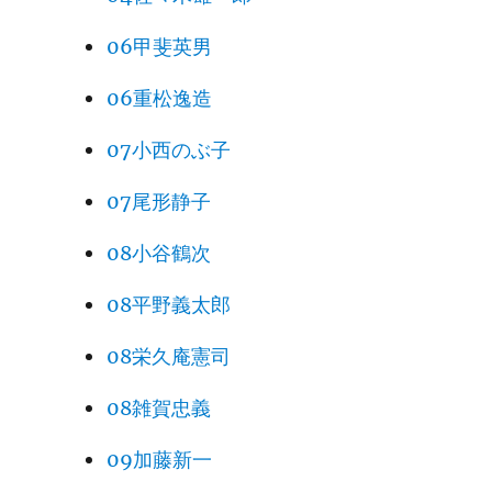
06甲斐英男
06重松逸造
07小西のぶ子
07尾形静子
08小谷鶴次
08平野義太郎
08栄久庵憲司
08雑賀忠義
09加藤新一