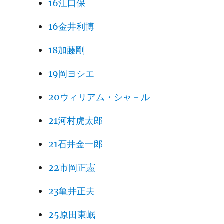
16江口保
16金井利博
18加藤剛
19岡ヨシエ
20ウィリアム・シャ－ル
21河村虎太郎
21石井金一郎
22市岡正憲
23亀井正夫
25原田東岷