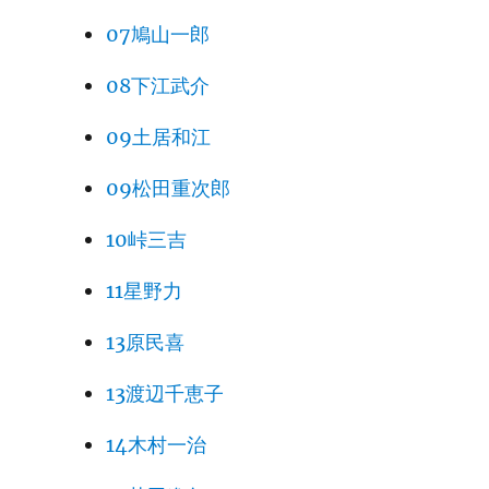
07鳩山一郎
08下江武介
09土居和江
09松田重次郎
10峠三吉
11星野力
13原民喜
13渡辺千恵子
14木村一治