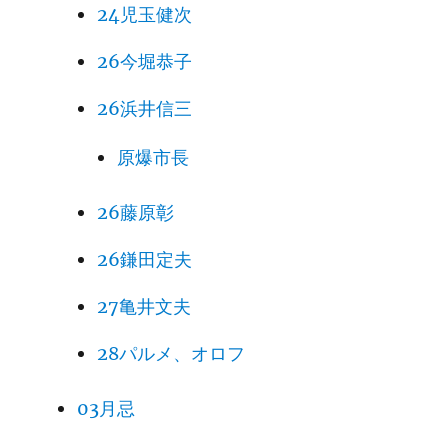
24児玉健次
26今堀恭子
26浜井信三
原爆市長
26藤原彰
26鎌田定夫
27亀井文夫
28パルメ、オロフ
03月忌