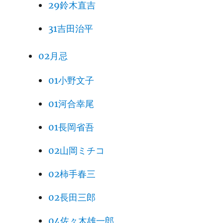
29鈴木直吉
31吉田治平
02月忌
01小野文子
01河合幸尾
01長岡省吾
02山岡ミチコ
02柿手春三
02長田三郎
04佐々木雄一郎