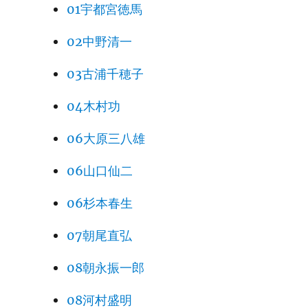
01宇都宮徳馬
02中野清一
03古浦千穂子
04木村功
06大原三八雄
06山口仙二
06杉本春生
07朝尾直弘
08朝永振一郎
08河村盛明