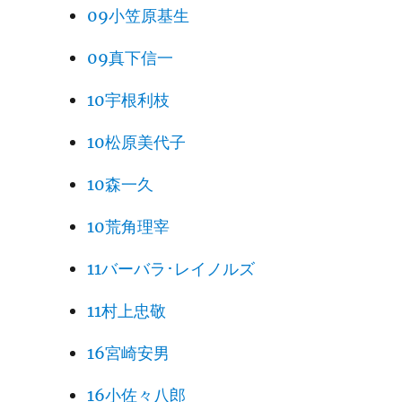
09小笠原基生
09真下信一
10宇根利枝
10松原美代子
10森一久
10荒角理宰
11バーバラ･レイノルズ
11村上忠敬
16宮崎安男
16小佐々八郎