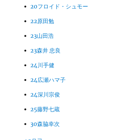
20フロイド・シュモー
22原田勉
23山田浩
23森井 忠良
24川手健
24広瀬ハマ子
24深川宗俊
25藤野七蔵
30森脇幸次