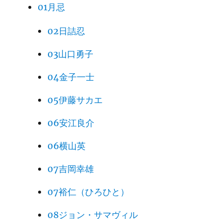
01月忌
02日詰忍
03山口勇子
04金子一士
05伊藤サカエ
06安江良介
06横山英
07吉岡幸雄
07裕仁（ひろひと）
08ジョン・サマヴィル