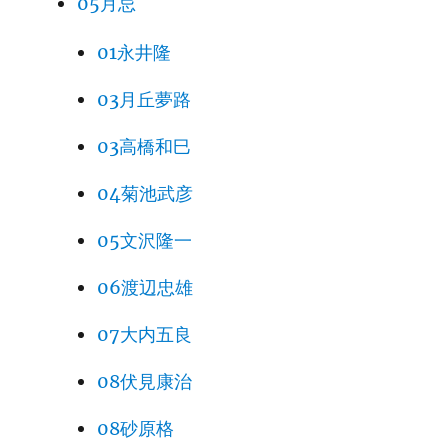
05月忌
01永井隆
03月丘夢路
03高橋和巳
04菊池武彦
05文沢隆一
06渡辺忠雄
07大内五良
08伏見康治
08砂原格