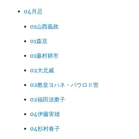
04月忌
01山西義政
01森亘
01藤村耕市
02大北威
02教皇ヨハネ・パウロⅡ世
02福田須磨子
04伊藤実雄
04杉村春子