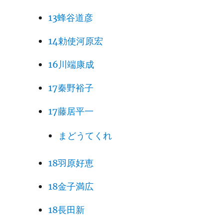
13蜂谷道彦
14勅使河原宏
16川端康成
17秦野裕子
17藤居平一
まどうてくれ
18羽原好恵
18金子満広
18長田新