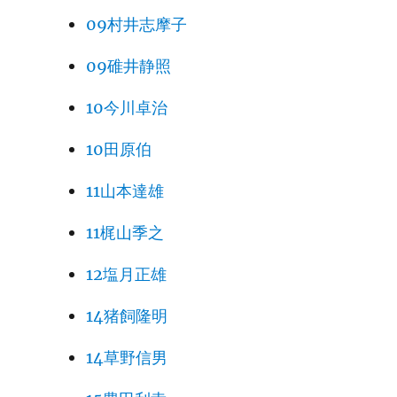
09村井志摩子
09碓井静照
10今川卓治
10田原伯
11山本達雄
11梶山季之
12塩月正雄
14猪飼隆明
14草野信男