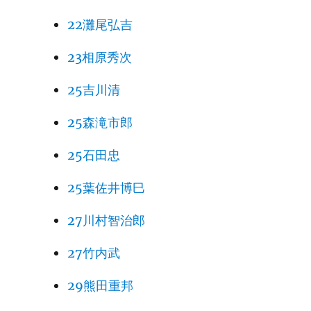
22灘尾弘吉
23相原秀次
25吉川清
25森滝市郎
25石田忠
25葉佐井博巳
27川村智治郎
27竹内武
29熊田重邦