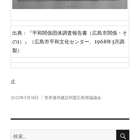
出典：『平和関係団体調査報告書（広島市関係・そ
の1）』（広島市平和文化センター、1968年3月調
製）
止
投
カ
2022年9月18日
世界連邦建設同盟広島県協議会
稿
テ
日:
ゴ
リ
ー
検
検
索