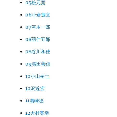
05松元寛
06小倉豊文
07河本一郎
08羽仁五郎
08谷川和穂
09増田善信
10小山祐士
10沢近宏
11湯崎稔
12大村英幸