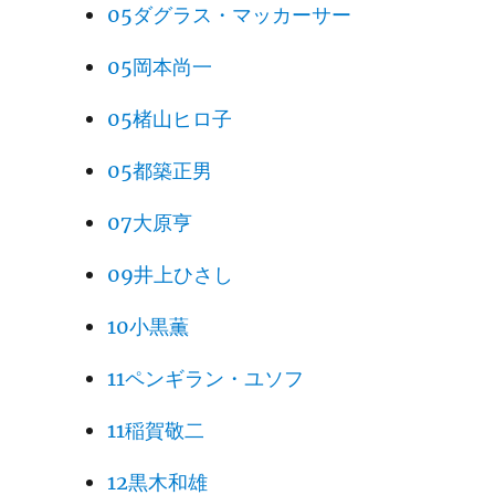
05ダグラス・マッカーサー
05岡本尚一
05楮山ヒロ子
05都築正男
07大原亨
09井上ひさし
10小黒薫
11ペンギラン・ユソフ
11稲賀敬二
12黒木和雄