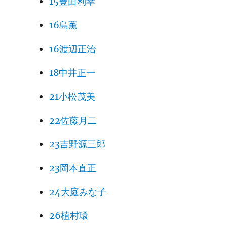
15豊田利幸
16島薫
16渡辺正治
18中井正一
21小松茂美
22佐藤月二
23吉野源三郎
23岡本直正
24大庭みな子
26植村環