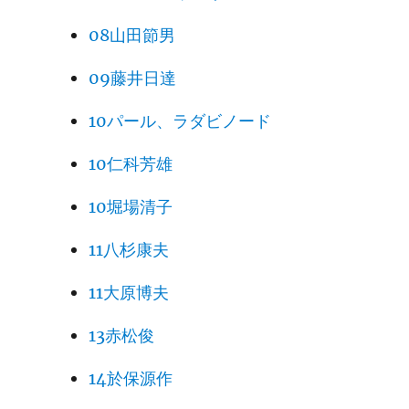
08山田節男
09藤井日達
10パール、ラダビノード
10仁科芳雄
10堀場清子
11八杉康夫
11大原博夫
13赤松俊
14於保源作