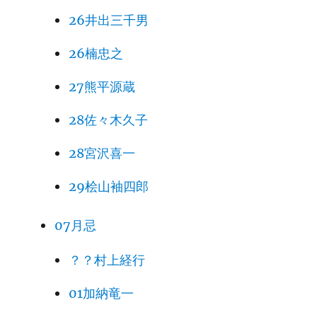
26井出三千男
26楠忠之
27熊平源蔵
28佐々木久子
28宮沢喜一
29桧山袖四郎
07月忌
？？村上経行
01加納竜一