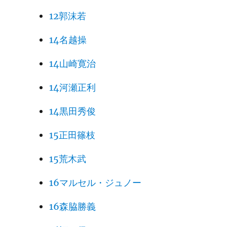
12郭沫若
14名越操
14山崎寛治
14河瀬正利
14黒田秀俊
15正田篠枝
15荒木武
16マルセル・ジュノー
16森脇勝義