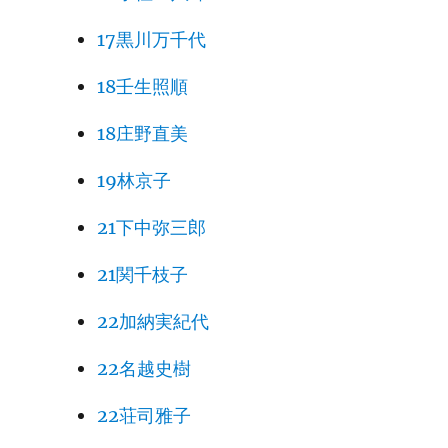
17黒川万千代
18壬生照順
18庄野直美
19林京子
21下中弥三郎
21関千枝子
22加納実紀代
22名越史樹
22荘司雅子