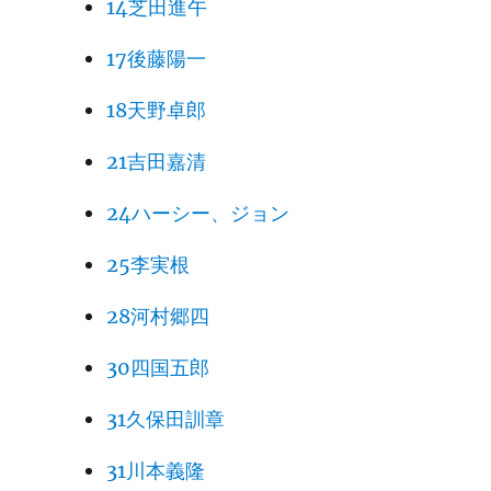
14芝田進午
17後藤陽一
18天野卓郎
21吉田嘉清
24ハーシー、ジョン
25李実根
28河村郷四
30四国五郎
31久保田訓章
31川本義隆