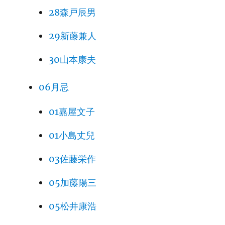
28森戸辰男
29新藤兼人
30山本康夫
06月忌
01嘉屋文子
01小島丈兒
03佐藤栄作
05加藤陽三
05松井康浩