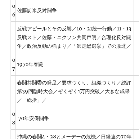
0
佐藤訪米反対闘争
6
反戦アピールとその反響／10・21統一行動／11・13
反戦スト／佐藤・ニクソン共同声明／合理化反対闘
争／政治反動の強まり／「師走総選挙」での敗北／
0
1970年春闘
7
春闘共闘委の発足／要求づくり、組織づくり／総評
第39回臨時大会／ぞくぞく1万円突破／大きな成果
／「総括」／
0
70年安保闘争
8
沖縄の春闘4・28とメーデーの危機／日経連の70年