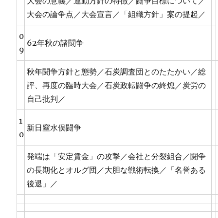
大会の意義／運動方針の特徴／闘争目標について／
大会の論争点／大会宣言／「組織方針」案の提起／
0
62年秋の諸闘争
9
秋年闘争方針と態勢／石炭調査団とのたたかい／総
評、再度の臨時大会／石炭政転闘争の終熄／炭労の
自己批判／
1
新日窒水俣闘争
0
発端は「安定賃金」の攻撃／会社と分裂組合／闘争
の長期化とオルグ団／大胆な戦術転換／「名誉ある
後退」／