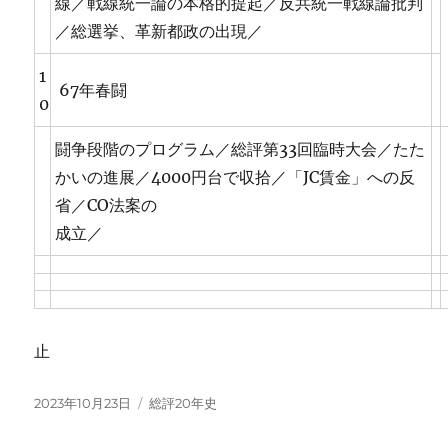
線／戦線統一論の本格的提起／反共統一戦線論批判
／総選挙、革新都政の出現／
1
67年春闘
0
闘争段階のプログラム／総評第33回臨時大会／たた
かいの進展／4000円台で収拾／「JC賃金」への反
省／CO法案の
成立／
止
投
カ
2023年10月23日
総評20年史
稿
テ
日:
ゴ