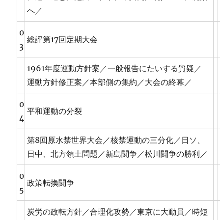
へ／
0
総評第17回定期大会
3
1961年度運動方針案／一般報告にたいする質疑／
運動方針修正案／本部側の集約／大会の終幕／
0
平和運動の分裂
4
第8回原水禁世界大会／核禁運動の三分化／日ソ、
日中、北方領土問題／新島闘争／松川闘争の勝利／
0
政策転換闘争
5
炭労の政転方針／合理化攻勢／東京に大動員／時短