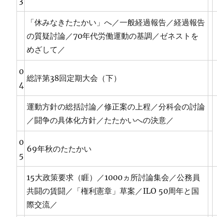
3
「休みなきたたかい」へ／一般経過報告／経過報告
の質疑討論／70年代労働運動の基調／ゼネストを
めざして／
0
総評第38回定期大会（下）
4
運動方針の総括討論／修正案の上程／分科会の討論
／闘争の具体化方針／たたかいへの決意／
0
69年秋のたたかい
5
15大政策要求（睚）／1000ヵ所討論集会／公務員
共闘の賃闘／「権利憲章」草案／ILO 50周年と国
際交流／