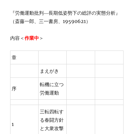
『労働運動批判―長期低姿勢下の総評の実態分析』
（斎藤一郎、三一書房、19590621）
内容＜
作業中
＞
章
まえがき
転機に立つ
序
労働運動
三転四転す
る春闘方針
1
と大衆攻撃