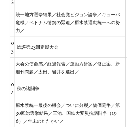
2
統一地方選挙結果／社会党ビジョン論争／キューバ
危機／ベトナム情勢の緊迫／原水禁運動統一への努
力／
0
総評第23回定期大会
3
大会の使命感／経過報告／運動方針案／修正案、新
週刊問題／太田、岩井を選出／
0
秋の諸闘争
4
原水禁統一最後の機会／ついに分裂／物価闘争／第
30回総選挙結果／三池、国鉄大変災抗議闘争（19
6）／年末のたたかい／