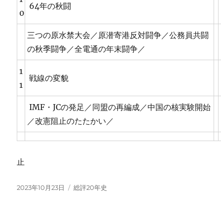
64年の秋闘
0
三つの原水禁大会／原潜寄港反対闘争／公務員共闘
の秋季闘争／全電通の年末闘争／
1
戦線の変貌
1
IMF・JCの発足／同盟の再編成／中国の核実験開始
／改憲阻止のたたかい／
止
投
カ
2023年10月23日
総評20年史
稿
テ
日:
ゴ
リ