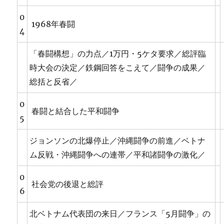
0
1968年春闘
4
「春闘構想」の力点／1万円・5ケタ要求／総評臨
時大会の決定／鉄鋼回答をこえて／闘争の成果／
総括と反省／
0
春闘と結合した平和闘争
5
ジョンソンの北爆停止／沖縄闘争の前進／ベトナ
ム反戦・沖縄闘争への連帯／平和諸闘争の激化／
0
社会党の後退と総評
6
北ベトナム代表団の来日／フランス「5月闘争」の