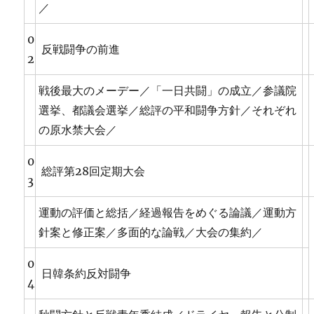
／
0
反戦闘争の前進
2
戦後最大のメーデー／「一日共闘」の成立／参議院
選挙、都議会選挙／総評の平和闘争方針／それぞれ
の原水禁大会／
0
総評第28回定期大会
3
運動の評価と総括／経過報告をめぐる論議／運動方
針案と修正案／多面的な論戦／大会の集約／
0
日韓条約反対闘争
4