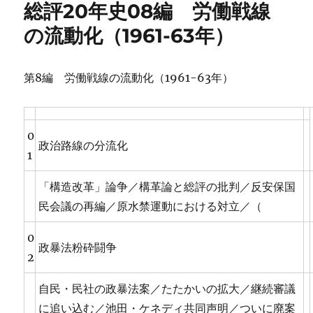
総評20年史08編 労働戦線
ー
の流動化（1961-63年）
第8編 労働戦線の流動化（1961-63年）
0
政治路線の分流化
1
「構造改革」論争／構革論と総評の批判／反安保国
民会議の再編／原水禁運動における対立／（
0
政暴法粉砕闘争
2
自民・民社の政暴法案／たたかいの拡大／継続審議
に追い込む／池田・ケネディ共同声明／ついに廃案