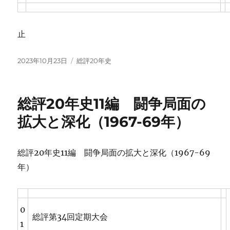
止
投
カ
2023年10月23日
総評20年史
稿
テ
日:
ゴ
リ
総評20年史11編 闘争局面の
ー
拡大と深化（1967-69年）
総評20年史11編 闘争局面の拡大と深化（1967-69
年）
0
総評第34回定期大会
1