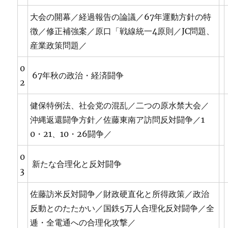
大会の開幕／経過報告の論議／67年運動方針の特
徴／修正補強案／原口「戦線統一4原則／JC問題、
産業政策問題／
0
67年秋の政治・経済闘争
2
健保特例法、社会党の混乱／二つの原水禁大会／
沖縄返還闘争方針／佐藤東南ア訪問反対闘争／1
0・21、10・26闘争／
0
新たな合理化と反対闘争
3
佐藤訪米反対闘争／財政硬直化と所得政策／政治
反動とのたたかい／国鉄5万人合理化反対闘争／全
逓・全電通への合理化攻撃／