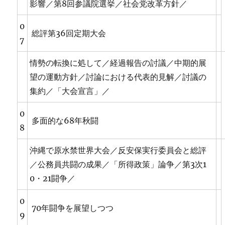
影響／第8回参議院選挙／社会党改革方針／
0
総評第36回定期大会
7
情勢の転換に処して／経過報告の討議／中期的展
望の運動方針／討論における代表的見解／討議の
集約／「大会宣言」／
0
多面的な68年秋闘
8
沖縄で原水禁世界大会／反安保実行委員会と総評
／公務員共闘の成果／「所得政策」論争／第3次1
0・21闘争／
0
70年闘争を展望しつつ
9