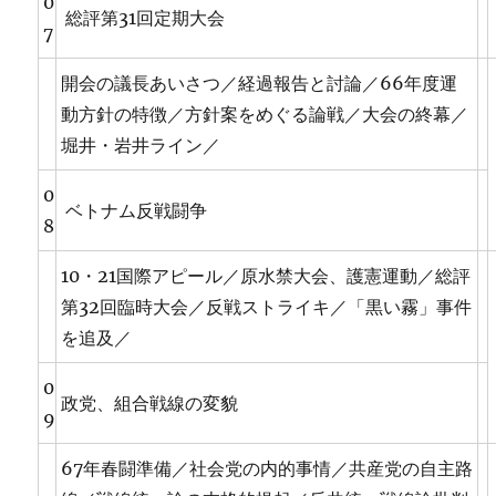
0
総評第31回定期大会
7
開会の議長あいさつ／経過報告と討論／66年度運
動方針の特徴／方針案をめぐる論戦／大会の終幕／
堀井・岩井ライン／
0
ベトナム反戦闘争
8
10・21国際アピール／原水禁大会、護憲運動／総評
第32回臨時大会／反戦ストライキ／「黒い霧」事件
を追及／
0
政党、組合戦線の変貌
9
67年春闘準備／社会党の内的事情／共産党の自主路