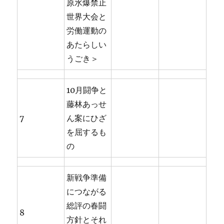
原水爆禁止
世界大会と
労働運動の
あたらしい
うごき＞
10月闘争と
藤林あっせ
7
ん案にひざ
を屈するも
の
新戦争準備
につながる
総評の春闘
8
方針とそれ