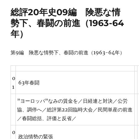
リ
総評20年史09編 険悪な情
ー
勢下、春闘の前進（1963-64
年）
第9編 険悪な情勢下、春闘の前進（1963-64年）
0
63年春闘
1
”ヨーロッパ”なみの賃金を／日経連と対決／公労
協、調停へ／総評第22回臨時大会／民間単産の前進
／春闘総括、評価と反省／
0
政治情勢の緊張