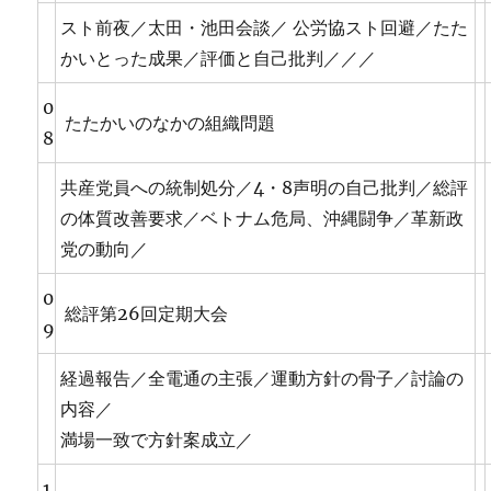
スト前夜／太田・池田会談／ 公労協スト回避／たた
かいとった成果／評価と自己批判／／／
0
たたかいのなかの組織問題
8
共産党員への統制処分／4・8声明の自己批判／総評
の体質改善要求／ベトナム危局、沖縄闘争／革新政
党の動向／
0
総評第26回定期大会
9
経過報告／全電通の主張／運動方針の骨子／討論の
内容／
満場一致で方針案成立／
1