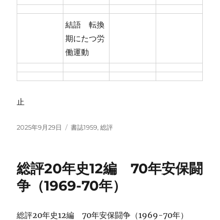
結語 転換
期にたつ労
働運動
止
投
カ
2025年9月29日
書誌1959
,
総評
稿
テ
日:
ゴ
リ
総評20年史12編 70年安保闘
ー
争（1969-70年）
総評20年史12編 70年安保闘争（1969-70年）