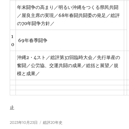
年末闘争の高まり／明るい沖縄をつくる県民共闘
／屋良主席の実現／68年春闘共闘委の発足／総評
の70年闘争方針／
1
69年春季闘争
0
沖縄2・4スト／総評第37回臨時大会／先行単産の
奮闘／公労協、交運共闘の成果／総括と展望／規
模と成果／
止
投
カ
2023年10月23日
総評20年史
稿
テ