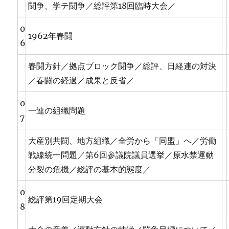
闘争、学テ闘争／総評第18回臨時大会／
0
1962年春闘
6
春闘方針／拠点ブロック闘争／総評、日経連の対決
／春闘の経過／成果と反省／
0
一連の組織問題
7
大産別共闘、地方組織／全労から「同盟」へ／労働
戦線統一問題／第6回参議院議員選挙／原水禁運動
分裂の危機／総評の基本的態度／
0
総評第19回定期大会
8