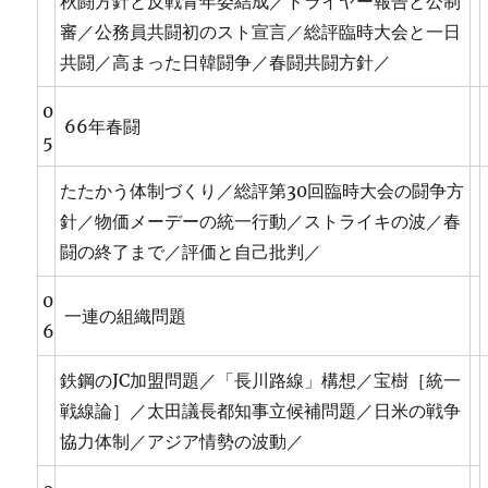
秋闘方針と反戦青年委結成／ドライヤー報告と公制
審／公務員共闘初のスト宣言／総評臨時大会と一日
共闘／高まった日韓闘争／春闘共闘方針／
0
66年春闘
5
たたかう体制づくり／総評第30回臨時大会の闘争方
針／物価メーデーの統一行動／ストライキの波／春
闘の終了まで／評価と自己批判／
0
一連の組織問題
6
鉄鋼のJC加盟問題／「長川路線」構想／宝樹［統一
戦線論］／太田議長都知事立候補問題／日米の戦争
協力体制／アジア情勢の波動／