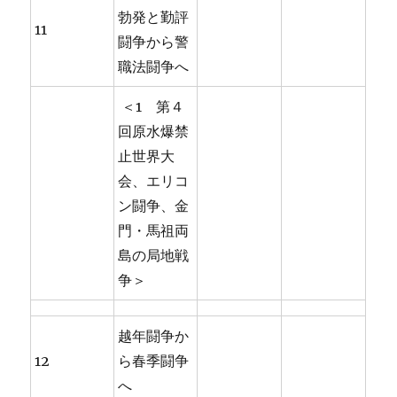
勃発と勤評
11
闘争から警
職法闘争へ
＜1 第４
回原水爆禁
止世界大
会、エリコ
ン闘争、金
門・馬祖両
島の局地戦
争＞
越年闘争か
12
ら春季闘争
へ