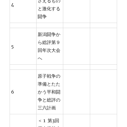
さえるもの
4
と激化する
闘争
新潟闘争か
ら総評第９
5
回年次大会
へ
原子戦争の
準備とたた
6
かう平和闘
争と総評の
三六計画
＜ 1 第3回