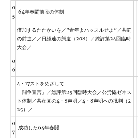
0
64年春闘前段の体制
5
倍加するたたかいを／”青年よハッスルせよ”／共闘
の前進／／日経連の態度（208）／総評第24回臨時
大会／
0
6
4・17ストをめざして
「闘争宣言」／総評第25回臨時大会／公労協ゼネス
ト体制／共産党の4・8声明／4・8声明への批判（2
25）／
0
成功した64年春闘
7