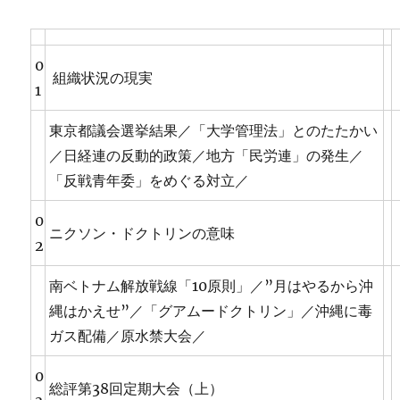
0
組織状況の現実
1
東京都議会選挙結果／「大学管理法」とのたたかい
／日経連の反動的政策／地方「民労連」の発生／
「反戦青年委」をめぐる対立／
0
ニクソン・ドクトリンの意味
2
南ベトナム解放戦線「10原則」／”月はやるから沖
縄はかえせ”／「グアムードクトリン」／沖縄に毒
ガス配備／原水禁大会／
0
総評第38回定期大会（上）