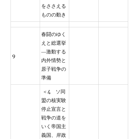
をささえる
ものの動き
春闘のゆく
えと総選挙
―激動する
9
内外情勢と
原子戦争の
準備
＜4 ソ同
盟の核実験
停止宣言と
戦争の道を
いく帝国主
義国、岸政