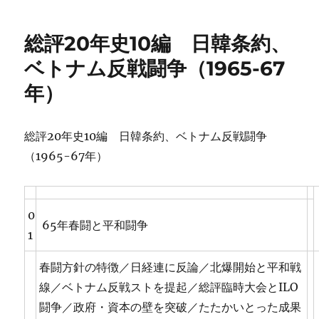
日:
ゴ
リ
総評20年史10編 日韓条約、
ー
ベトナム反戦闘争（1965-67
年）
総評20年史10編 日韓条約、ベトナム反戦闘争
（1965-67年）
0
65年春闘と平和闘争
1
春闘方針の特徴／日経連に反論／北爆開始と平和戦
線／ベトナム反戦ストを提起／総評臨時大会とILO
闘争／政府・資本の壁を突破／たたかいとった成果