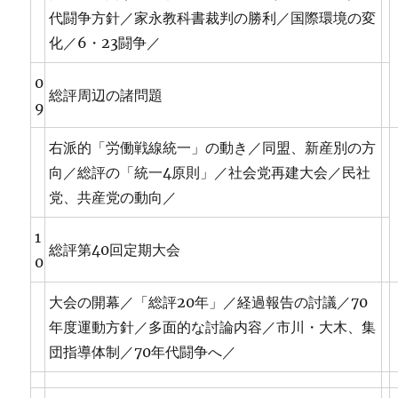
代闘争方針／家永教科書裁判の勝利／国際環境の変
化／6・23闘争／
0
総評周辺の諸問題
9
右派的「労働戦線統一」の動き／同盟、新産別の方
向／総評の「統一4原則」／社会党再建大会／民社
党、共産党の動向／
1
総評第40回定期大会
0
大会の開幕／「総評20年」／経過報告の討議／70
年度運動方針／多面的な討論内容／市川・大木、集
団指導体制／70年代闘争へ／