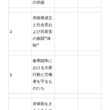
の伏線
岸政権成立
と社会党お
2
よび共産党
の春闘”体
制”
春季闘争に
おける大衆
3
行動と労働
者を守るも
のたち
岸体制をさ