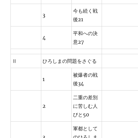
今も続く戦
3
後21
平和への決
4
意27
Ⅱ
ひろしまの問題をさぐる
被爆者の戦
1
後34
二重の差別
2
に苦しむ人
びと50
軍都として
3
のひろしま