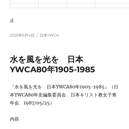
止
投
カ
2025年6月4日
日本YWCA
稿
テ
日:
ゴ
リ
水を風を光を 日本
ー
YWCA80年1905-1985
『水を風を光を 日本YWCA80年1905-1985』（日
本YWCA80年史編集委員会、日本キリスト教女子青
年会、1987/05/25）
内容