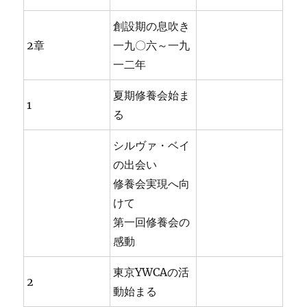
創設期の息吹き
2章
一九〇六～一九
一二年
夏期修養会始ま
1
る
シルヴァ・ベイ
の出会い
修養会実現へ向
けて
第一回修養会の
感動
東京YWCAの活
2
動始まる