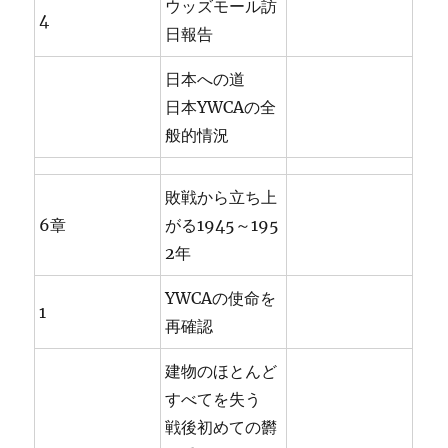
ウッズモール訪
4
日報告
日本への道
日本YWCAの全
般的情況
敗戦から立ち上
6章
がる1945～195
2年
YWCAの使命を
1
再確認
建物のほとんど
すべてを失う
戦後初めての欝