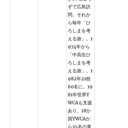
ずで広島訪
問。それか
ら毎年「ひ
ろしまを考
える旅」。1
974年から
「中高生ひ
ろしまを考
える旅」、1
982年21校
60名に。19
81年世界Y
WCAも支援
あり、18か
国YWCAか
ら35名の青