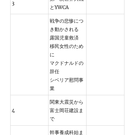
3
とYWCA
戦争の悲惨につ
き動かされる
露国児童救済
移民女性のため
に
マクドナルドの
辞任
シベリア慰問事
業
関東大震災から
4
富士岡荘建設ま
で
幹事養成科始ま