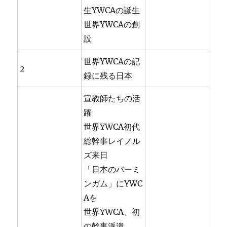
生YWCAの誕生
世界YWCAの創
設
世界YWCAの記
2
録に残る日本
宣教師たちの活
躍
世界YWCA初代
総幹事レイノル
ズ来日
「日本のバーミ
ンガム」にYWC
Aを
世界YWCA、初
の幹事派遣