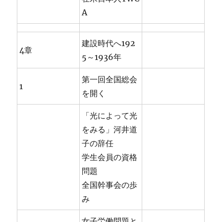
A
建設時代へ192
4章
5～1936年
第一回全国総会
1
を開く
「光によって光
をみる」河井道
子の辞任
学生会員の資格
問題
全国幹事会の歩
み
女子労働問題と