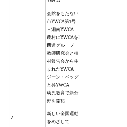
YWCA
会館をもたない
市YWCA第1号
－湘南YWCA
農村にYWCAを!
西遠グループ
教師研究会と植
村報告会から生
まれたYWCA
ジーン・ベッグ
と呉YWCA
幼児教育で新分
野を開拓
新しい全国運動
4
をめざして