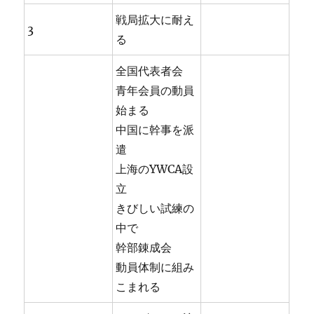
戦局拡大に耐え
3
る
全国代表者会
青年会員の動員
始まる
中国に幹事を派
遣
上海のYWCA設
立
きびしい試練の
中で
幹部錬成会
動員体制に組み
こまれる