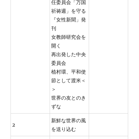
任委員会「万国
祈祷週」を守る
『女性新聞」発
刊
女教師研究会を
開く
再出発した中央
委員会
植村環、平和使
節として渡米＜
＞
世界の友とのき
ずな
新鮮な世界の風
2
を送り込む