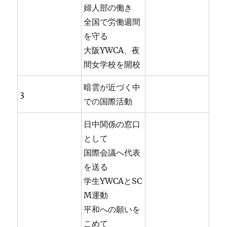
婦人部の働き
全国で労働週間
を守る
大阪YWCA、夜
間女学校を開校
暗雲が近づく中
3
での国際活動
日中関係の窓口
として
国際会議へ代表
を送る
学生YWCAとSC
M運動
平和への願いを
こめて