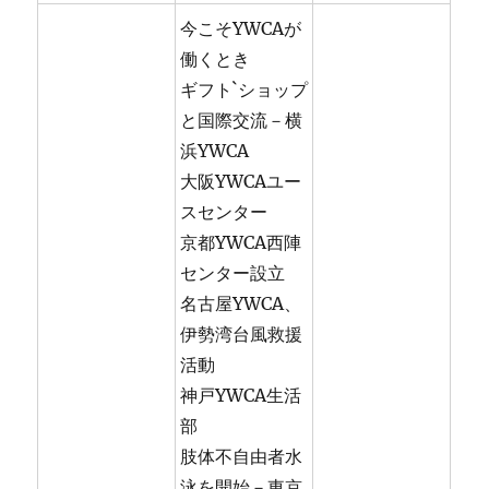
今こそYWCAが
働くとき
ギフト`ショップ
と国際交流－横
浜YWCA
大阪YWCAユー
スセンター
京都YWCA西陣
センター設立
名古屋YWCA、
伊勢湾台風救援
活動
神戸YWCA生活
部
肢体不自由者水
泳を開始－東京