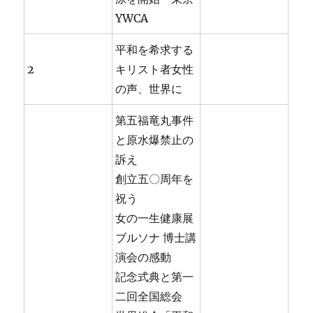
YWCA
平和を希求する
2
キリスト者女性
の声、世界に
第五福竜丸事件
と原水爆禁止の
訴え
創立五〇周年を
祝う
女の一生健康展
ブルソナ 博士講
演会の感動
記念式典と第一
二回全国総会