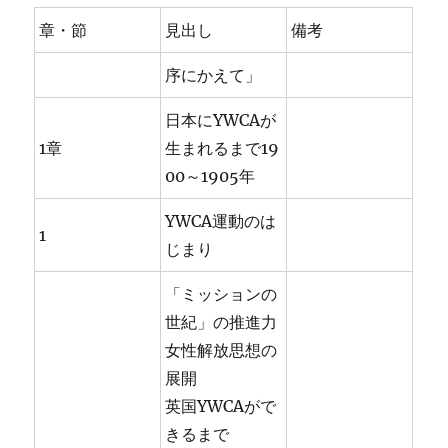
章・節
見出し
備考
序にかえて」
日本にYWCAが
1章
生まれるまで19
00～1905年
YWCA運動のは
1
じまり
「ミッションの
世紀」の推進力
女性解放思想の
展開
英国YWCAがで
きるまで