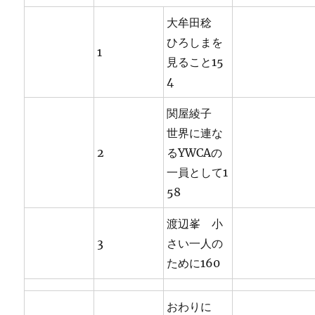
大牟田稔
ひろしまを
1
見ること15
4
関屋綾子
世界に連な
2
るYWCAの
一員として1
58
渡辺峯 小
3
さい一人の
ために160
おわりに