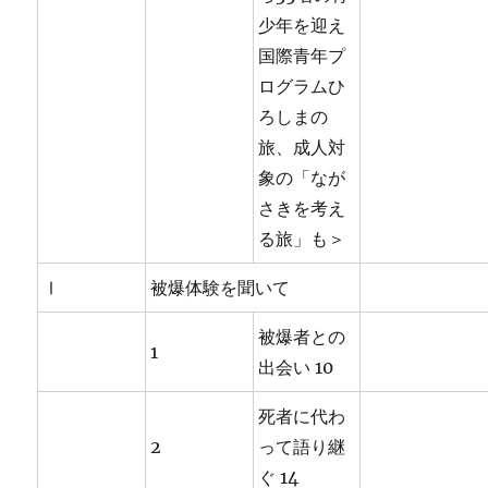
少年を迎え
国際青年プ
ログラムひ
ろしまの
旅、成人対
象の「なが
さきを考え
る旅」も＞
Ⅰ
被爆体験を聞いて
被爆者との
1
出会い 10
死者に代わ
2
って語り継
ぐ 14