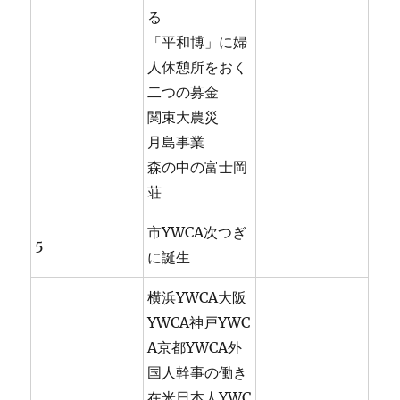
る
「平和博」に婦
人休憩所をおく
二つの募金
関束大農災
月島事業
森の中の富士岡
荘
市YWCA次つぎ
5
に誕生
横浜YWCA大阪
YWCA神戸YWC
A京都YWCA外
国人幹事の働き
在米日本人YWC