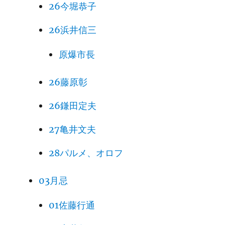
26今堀恭子
26浜井信三
原爆市長
26藤原彰
26鎌田定夫
27亀井文夫
28パルメ、オロフ
03月忌
01佐藤行通