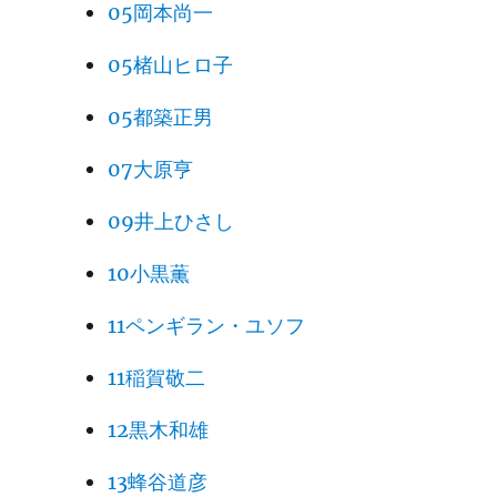
05岡本尚一
05楮山ヒロ子
05都築正男
07大原亨
09井上ひさし
10小黒薫
11ペンギラン・ユソフ
11稲賀敬二
12黒木和雄
13蜂谷道彦