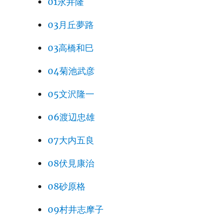
01永井隆
03月丘夢路
03高橋和巳
04菊池武彦
05文沢隆一
06渡辺忠雄
07大内五良
08伏見康治
08砂原格
09村井志摩子