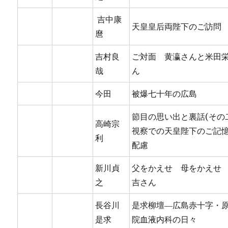
吉中康
天皇皇后両陛下のご訪問
麿
吉村良
ご対面 黄瀛さんと米田
哉
ん
今田
被爆七十年の広島
節目の思い出と裏話(その
高崎宗
視察での天皇陛下のご記
利
配慮
新川貞
父をかえせ 母をかえせ
之
吉さん
長谷川
是求柳壇―広島赤十字・
是求
院血液内科の日々