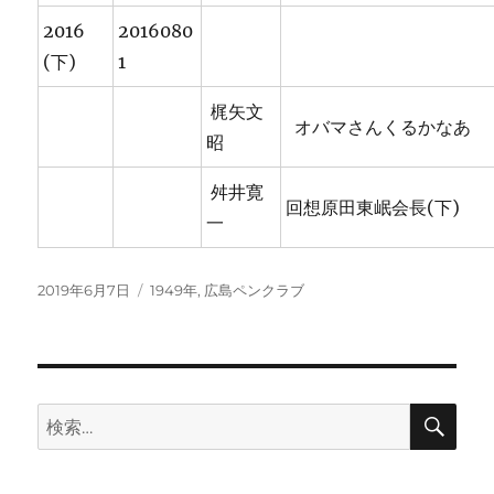
2016
2016080
(下)
1
梶矢文
オバマさんくるかなあ
昭
舛井寛
回想原田東岷会長(下)
一
投
カ
2019年6月7日
1949年
,
広島ペンクラブ
稿
テ
日:
ゴ
リ
ー
検
検
索
索: