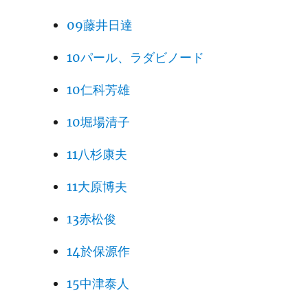
09藤井日達
10パール、ラダビノード
10仁科芳雄
10堀場清子
11八杉康夫
11大原博夫
13赤松俊
14於保源作
15中津泰人