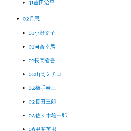
31吉田治平
02月忌
01小野文子
01河合幸尾
01長岡省吾
02山岡ミチコ
02柿手春三
02長田三郎
04佐々木雄一郎
06甲斐英男