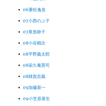
06重松逸造
07小西のぶ子
07尾形静子
08小谷鶴次
08平野義太郎
08栄久庵憲司
08雑賀忠義
09加藤新一
09小笠原基生