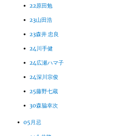
22原田勉
23山田浩
23森井 忠良
24川手健
24広瀬ハマ子
24深川宗俊
25藤野七蔵
30森脇幸次
05月忌