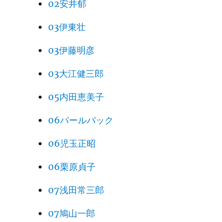
02安井郁
03伊東壮
03伊藤明彦
03大江健三郎
05内田恵美子
06パールバック
06児玉正昭
06栗原貞子
07浅田常三郎
07鳩山一郎