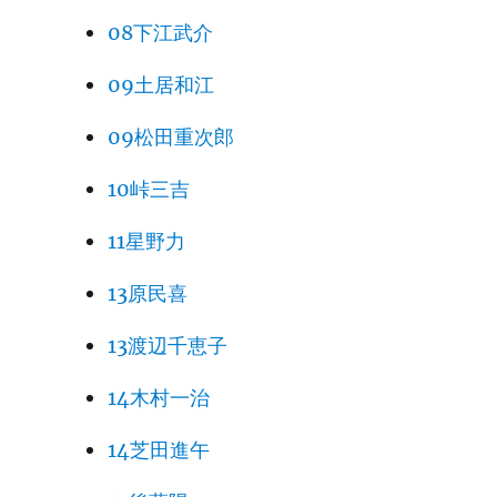
08下江武介
09土居和江
09松田重次郎
10峠三吉
11星野力
13原民喜
13渡辺千恵子
14木村一治
14芝田進午