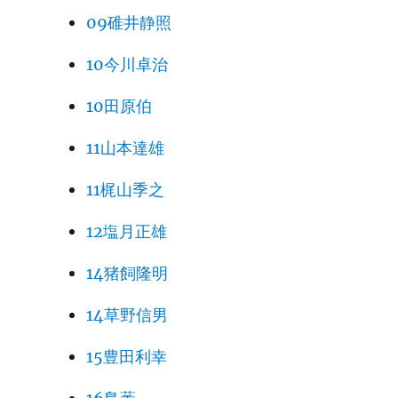
09碓井静照
10今川卓治
10田原伯
11山本達雄
11梶山季之
12塩月正雄
14猪飼隆明
14草野信男
15豊田利幸