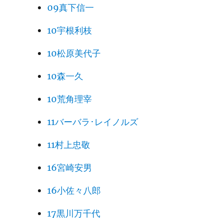
09真下信一
10宇根利枝
10松原美代子
10森一久
10荒角理宰
11バーバラ･レイノルズ
11村上忠敬
16宮崎安男
16小佐々八郎
17黒川万千代