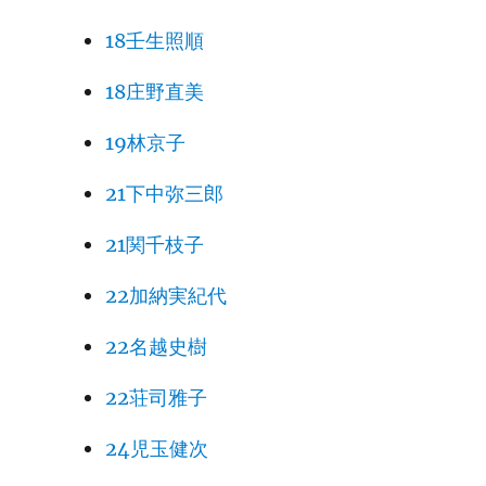
18壬生照順
18庄野直美
19林京子
21下中弥三郎
21関千枝子
22加納実紀代
22名越史樹
22荘司雅子
24児玉健次