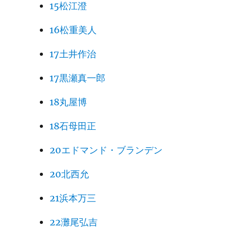
15松江澄
16松重美人
17土井作治
17黒瀬真一郎
18丸屋博
18石母田正
20エドマンド・ブランデン
20北西允
21浜本万三
22灘尾弘吉