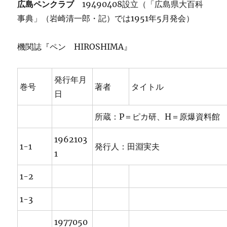
広島ペンクラブ
19490408設立（「広島県大百科
事典」（岩崎清一郎・記）では1951年5月発会）
機関誌『ペン HIROSHIMA』
発行年月
巻号
著者
タイトル
日
所蔵：P＝ピカ研、H＝原爆資料館
1962103
1-1
発行人：田淵実夫
1
1-2
1-3
1977050