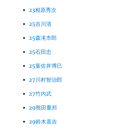
23相原秀次
25吉川清
25森滝市郎
25石田忠
25葉佐井博巳
27川村智治郎
27竹内武
29熊田重邦
29鈴木直吉