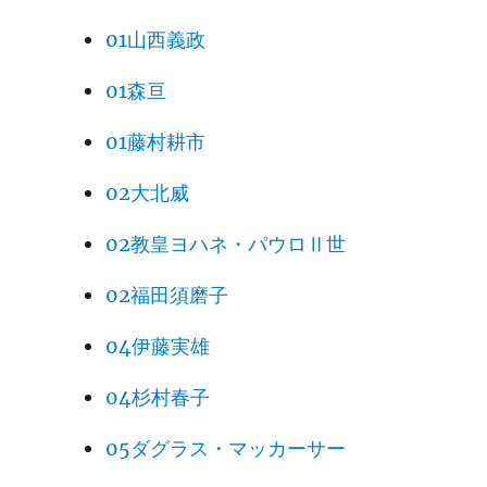
01山西義政
01森亘
01藤村耕市
02大北威
02教皇ヨハネ・パウロⅡ世
02福田須磨子
04伊藤実雄
04杉村春子
05ダグラス・マッカーサー