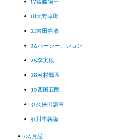
17後藤陽一
18天野卓郎
21吉田嘉清
24ハーシー、ジョン
25李実根
28河村郷四
30四国五郎
31久保田訓章
31川本義隆
04月忌