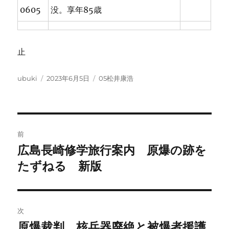
0605
没。享年85歳
止
投
投
カ
ubuki
2023年6月5日
05松井康浩
稿
稿
テ
者
日:
ゴ
リ
ー
投
前
稿
広島長崎修学旅行案内 原爆の跡を
前
の
たずねる 新版
ナ
投
ビ
稿:
ゲ
次
原爆裁判 核兵器廃絶と被爆者援護
次