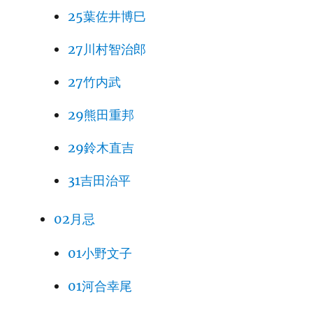
25葉佐井博巳
27川村智治郎
27竹内武
29熊田重邦
29鈴木直吉
31吉田治平
02月忌
01小野文子
01河合幸尾