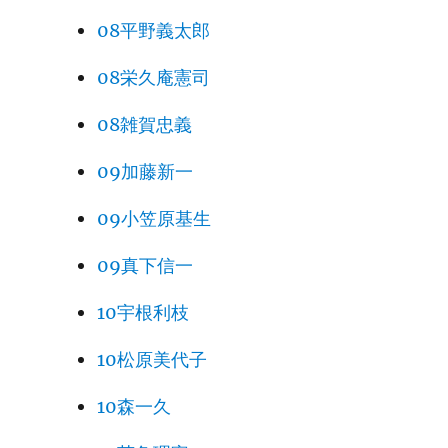
08平野義太郎
08栄久庵憲司
08雑賀忠義
09加藤新一
09小笠原基生
09真下信一
10宇根利枝
10松原美代子
10森一久