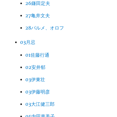
26鎌田定夫
27亀井文夫
28パルメ、オロフ
03月忌
01佐藤行通
02安井郁
03伊東壮
03伊藤明彦
03大江健三郎
05内田恵美子