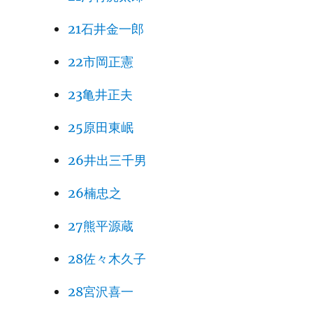
21石井金一郎
22市岡正憲
23亀井正夫
25原田東岷
26井出三千男
26楠忠之
27熊平源蔵
28佐々木久子
28宮沢喜一