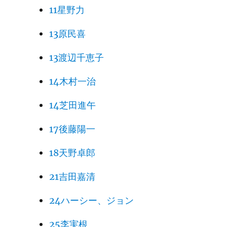
11星野力
13原民喜
13渡辺千恵子
14木村一治
14芝田進午
17後藤陽一
18天野卓郎
21吉田嘉清
24ハーシー、ジョン
25李実根