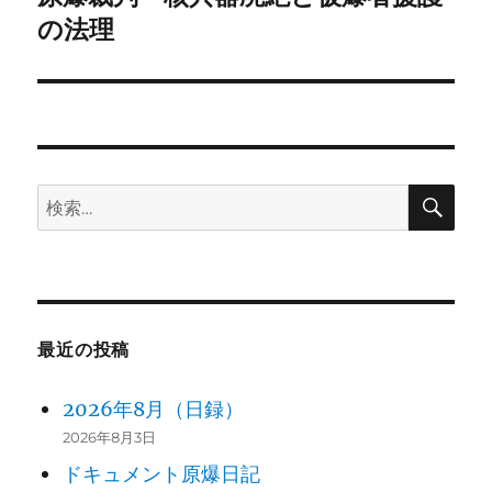
ー
の
の法理
シ
投
稿:
ョ
ン
検
検
索
索:
最近の投稿
2026年8月（日録）
2026年8月3日
ドキュメント原爆日記