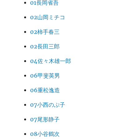
01長岡省吾
02山岡ミチコ
02柿手春三
02長田三郎
04佐々木雄一郎
06甲斐英男
06重松逸造
07小西のぶ子
07尾形静子
08小谷鶴次