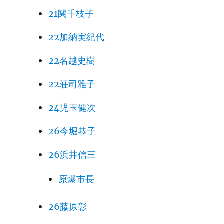
21関千枝子
22加納実紀代
22名越史樹
22荘司雅子
24児玉健次
26今堀恭子
26浜井信三
原爆市長
26藤原彰