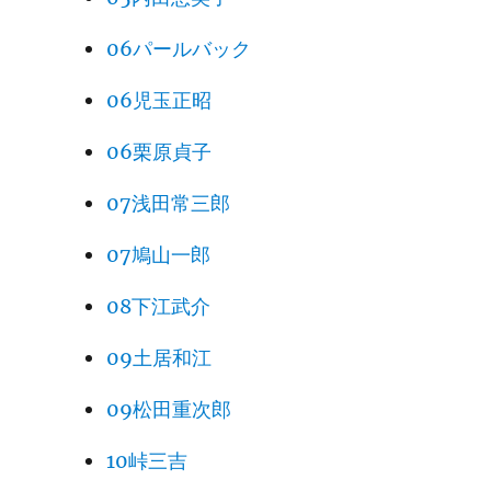
06パールバック
06児玉正昭
06栗原貞子
07浅田常三郎
07鳩山一郎
08下江武介
09土居和江
09松田重次郎
10峠三吉