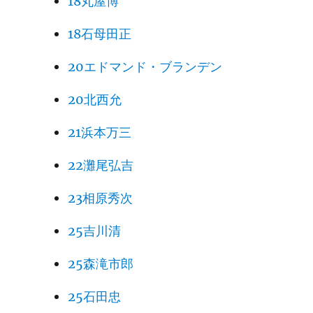
18丸屋博
18石母田正
20エドマンド・ブランデン
20北西允
21浜本万三
22灘尾弘吉
23相原秀次
25吉川清
25森滝市郎
25石田忠