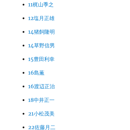
11梶山季之
12塩月正雄
14猪飼隆明
14草野信男
15豊田利幸
16島薫
16渡辺正治
18中井正一
21小松茂美
22佐藤月二