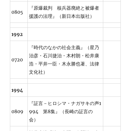
『原爆裁判 核兵器廃絶と被爆者
0805
援護の法理』（新日本出版社）
1992
『時代のなかの社会主義』（星乃
治彦・石川捷治・木村朗・松井康
0720
浩・平井一臣・木永勝也著、法律
文化社）
1994
『証言－ヒロシマ・ナガサキの声1
0809
994 第8集』（長崎の証言の
会）