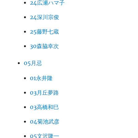
24広瀬ハマ子
24深川宗俊
25藤野七蔵
30森脇幸次
05月忌
01永井隆
03月丘夢路
03高橋和巳
04菊池武彦
05文沢隆一