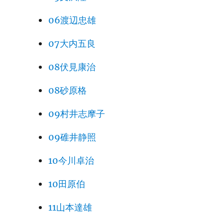
06渡辺忠雄
07大内五良
08伏見康治
08砂原格
09村井志摩子
09碓井静照
10今川卓治
10田原伯
11山本達雄