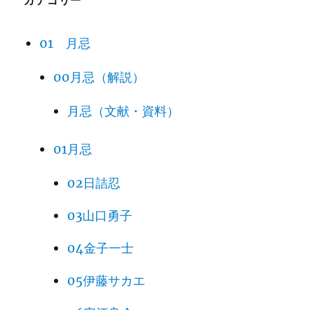
カテゴリー
01 月忌
00月忌（解説）
月忌（文献・資料）
01月忌
02日詰忍
03山口勇子
04金子一士
05伊藤サカエ