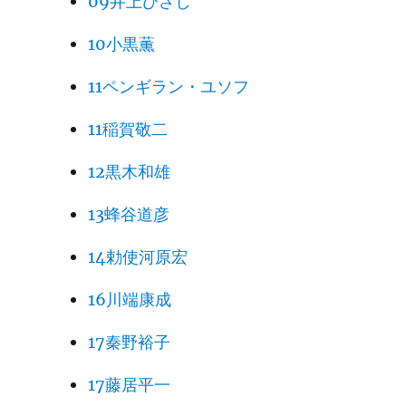
09井上ひさし
10小黒薫
11ペンギラン・ユソフ
11稲賀敬二
12黒木和雄
13蜂谷道彦
14勅使河原宏
16川端康成
17秦野裕子
17藤居平一