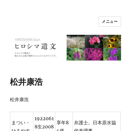
メニュー
ヒロシマ遺文
松井康浩
松井康浩
1922061
まつい・
享年8
弁護士。日本原水協
8生2008
ひろやす
5歳
代表理事。