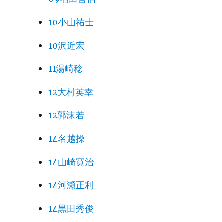
10小山祐士
10沢近宏
11湯崎稔
12大村英幸
12郭沫若
14名越操
14山崎寛治
14河瀬正利
14黒田秀俊