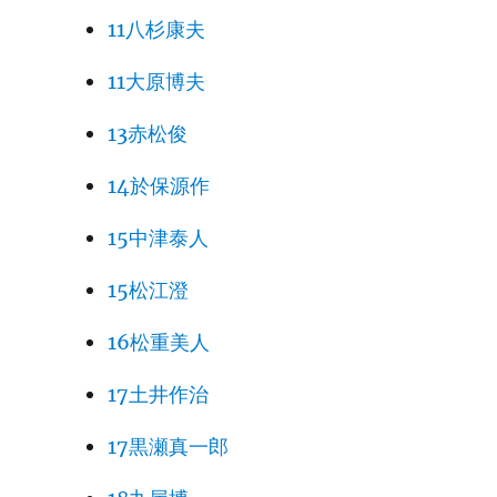
11八杉康夫
11大原博夫
13赤松俊
14於保源作
15中津泰人
15松江澄
16松重美人
17土井作治
17黒瀬真一郎