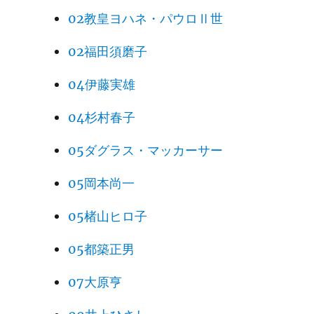
02教皇ヨハネ・パウロⅡ世
02福田須磨子
04伊藤実雄
04杉村春子
05ダグラス・マッカーサー
05岡本尚一
05楮山ヒロ子
05都築正男
07大原亨