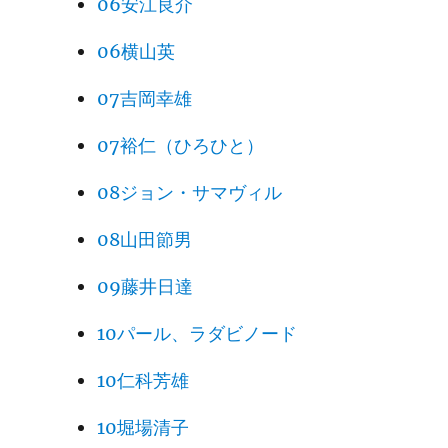
06安江良介
06横山英
07吉岡幸雄
07裕仁（ひろひと）
08ジョン・サマヴィル
08山田節男
09藤井日達
10パール、ラダビノード
10仁科芳雄
10堀場清子