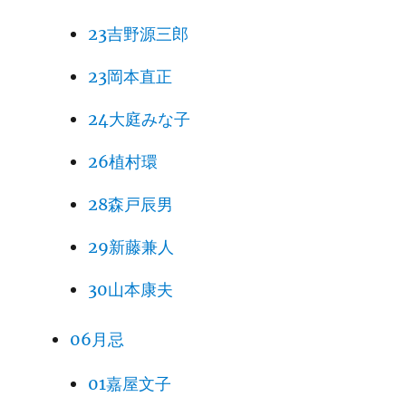
23吉野源三郎
23岡本直正
24大庭みな子
26植村環
28森戸辰男
29新藤兼人
30山本康夫
06月忌
01嘉屋文子