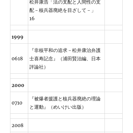
松井康浩「法の支配と人間性の支
配－核兵器廃絶を目ざして－」
16
1999
『非核平和の追求－松井康治弁護
0618
士喜寿記念』（浦田賢治編、日本
評論社）
2000
『被爆者援護と核兵器廃絶の理論
0710
と運動』（めいけい出版）
2008