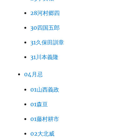
28河村郷四
30四国五郎
31久保田訓章
31川本義隆
04月忌
01山西義政
01森亘
01藤村耕市
02大北威