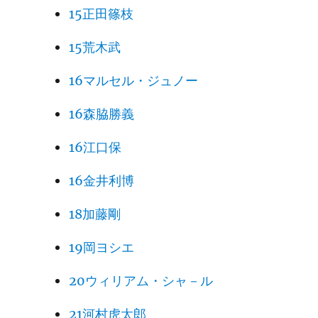
15正田篠枝
15荒木武
16マルセル・ジュノー
16森脇勝義
16江口保
16金井利博
18加藤剛
19岡ヨシエ
20ウィリアム・シャ－ル
21河村虎太郎