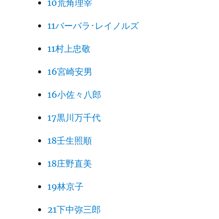
10荒角理宰
11バーバラ･レイノルズ
11村上忠敬
16宮崎安男
16小佐々八郎
17黒川万千代
18壬生照順
18庄野直美
19林京子
21下中弥三郎