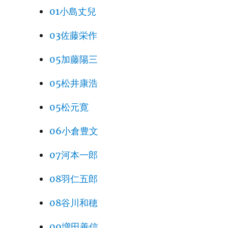
01小島丈兒
03佐藤栄作
05加藤陽三
05松井康浩
05松元寛
06小倉豊文
07河本一郎
08羽仁五郎
08谷川和穂
09増田善信