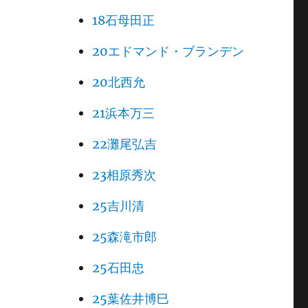
18石母田正
20エドマンド・ブランデン
20北西允
21浜本万三
22灘尾弘吉
23相原秀次
25吉川清
25森滝市郎
25石田忠
25葉佐井博巳