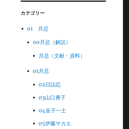
カテゴリー
01 月忌
00月忌（解説）
月忌（文献・資料）
01月忌
02日詰忍
03山口勇子
04金子一士
05伊藤サカエ