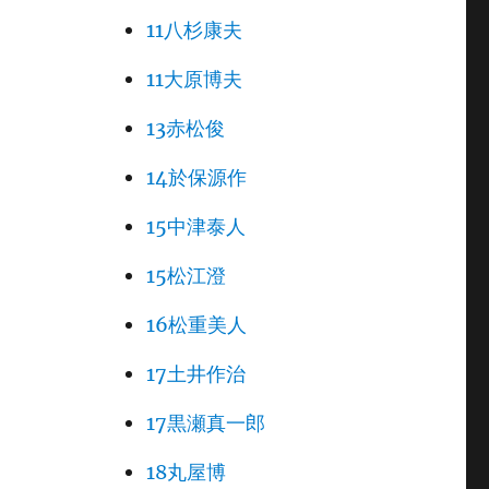
11八杉康夫
11大原博夫
13赤松俊
14於保源作
15中津泰人
15松江澄
16松重美人
17土井作治
17黒瀬真一郎
18丸屋博