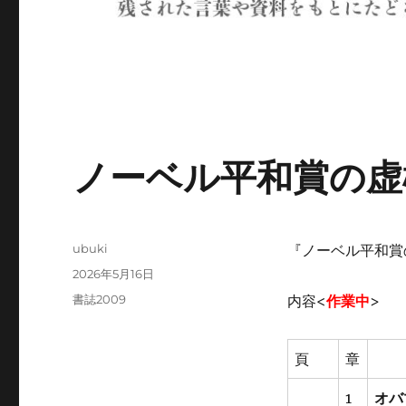
ノーベル平和賞の虚
投
ubuki
『ノーベル平和賞の
稿
投
2026年5月16日
者
稿
カ
書誌2009
内容<
作業中
>
日:
テ
ゴ
リ
頁
章
ー
1
オバ